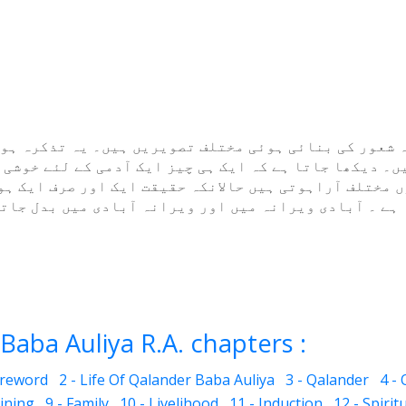
 شعور کی بنائی ہوئی مختلف تصویریں ہیں۔ یہ تذکرہ ہوچ
۔ دیکھا جاتا ہے کہ ایک ہی چیز ایک آدمی کے لئے خوشی 
 مختلف آراہوتی ہیں حالانکہ حقیقت ایک اور صرف ایک ہو
ہے ۔ آبادی ویرانہ میں اور ویرانہ آبادی میں بدل جاتا
Baba Auliya R.A. chapters :
oreword
2 - Life Of Qalander Baba Auliya
3 - Qalander
4 -
aining
9 - Family
10 - Livelihood
11 - Induction
12 - Spirit