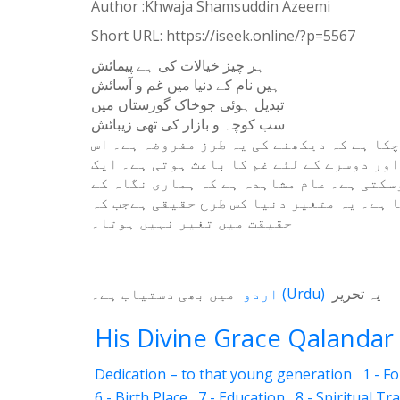
Author :Khwaja Shamsuddin Azeemi
WhatsApp
Short URL:
https://iseek.online/?p=5567
Weibo
ہر چیز خیالات کی ہے پیمائش
ہیں نام کے دنیا میں غم و آسائش
تبدیل ہوئی جوخاک گورستاں میں
سب کوچہ و بازار کی تھی زیبائش
کا ہے کہ دیکھنے کی یہ طرز مفروضہ ہے۔ اس
اور دوسرے کے لئے غم کا باعث ہوتی ہے۔ ایک
سکتی ہے۔ عام مشاہدہ ہے کہ ہماری نگاہ کے
 ہے۔ یہ متغیر دنیا کس طرح حقیقی ہےجب کہ
حقیقت میں تغیر نہیں ہوتا۔
میں بھی دستیاب ہے۔
اردو
(
Urdu
)
یہ تحریر
His Divine Grace Qalandar 
Dedication – to that young generation
1 - F
6 - Birth Place
7 - Education
8 - Spiritual Tr