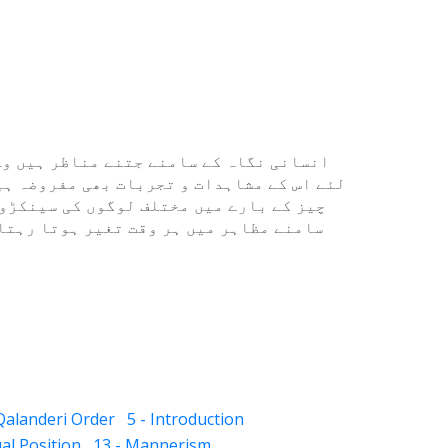
انسانی نگاہ کے سامنے جتنے مناظر ہیں وہ
لئے اس کے مشاہدات و تجربات بھی مفروضہ ہیں
چیز کے بارے میں مختلف لوگوں کی سینکڑوں
سامنے مظاہر میں ہر وقت تغیر ہوتا رہتا 
 Qalanderi Order
5 - Introduction
ual Position
13 - Mannerism