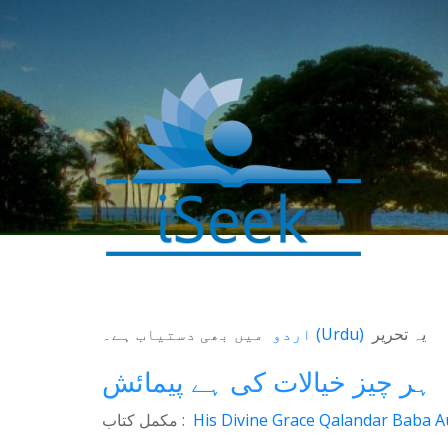
میں بھی دستیاب ہے۔
اردو
(
Urdu
)
یہ تحریر
0
SHARES
ہر چیز خیالات کی ہے پیمائش
Facebook
مکمل کتاب :
His Divine Grace Qalandar Baba Au
Twitter