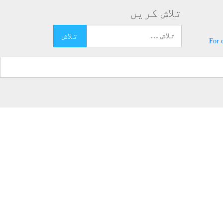
تلاش کریں
تلاش کرنے کے لئے یہاں ٹائپ کریں
For 