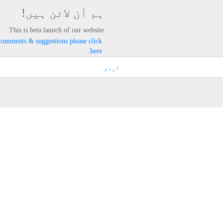
ہم آن لائن ہیں!
This is beta launch of our website.
comments & suggestions please click
here.
اردو