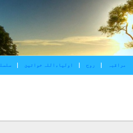
مراقبہ
روح
اولیاءاللہ خواتین
سلسلۂ