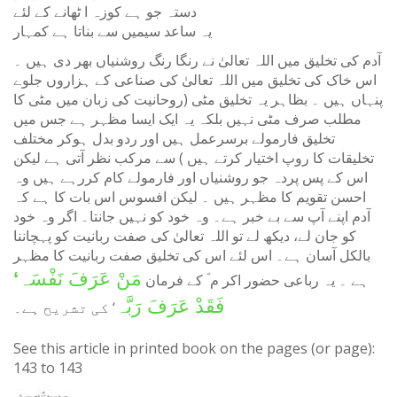
دستہ جو ہے کوزہ ا ٹھانے کے لئے
یہ ساعد سیمیں سے بناتا ہے کمہار
آدم کی تخلیق میں اللہ تعالیٰ نے رنگا رنگ روشنیاں بھر دی ہیں ۔
اس خاک کی تخلیق میں اللہ تعالیٰ کی صناعی کے ہزاروں جلوے
پنہاں ہیں ۔ بظاہر یہ تخلیق مٹی (روحانیت کی زبان میں مٹی کا
مطلب صرف مٹی نہیں بلکہ یہ ایک ایسا مظہر ہے جس میں
تخلیق فارمولے برسرعمل ہیں اور ردو بدل ہوکر مختلف
تخلیقات کا روپ اختیار کرتے ہیں ) سے مرکب نظر آتی ہے لیکن
اس کے پس پردہ جو روشنیاں اور فارمولے کام کررہے ہیں وہ
احسن تقویم کا مظہر ہیں ۔ لیکن افسوس اس بات کا ہے کہ
آدم اپنے آپ سے بے خبر ہے۔ وہ خود کو نہیں جانتا۔ اگر وہ خود
کو جان لے، دیکھ لے تو اللہ تعالیٰ کی صفت ربانیت کو پہچاننا
بالکل آسان ہے۔ اس لئے اس کی تخلیق صفت ربانیت کا مظہر
مَنْ عَرَفَ نَفْسَہ‘
ہے ۔ یہ رباعی حضور اکر م ؐ کے فرمان
فَقَدْ عَرَفَ رَبَّہ
‘ کی تشریح ہے۔
See this article in printed book on the pages (or page):
143
to
143