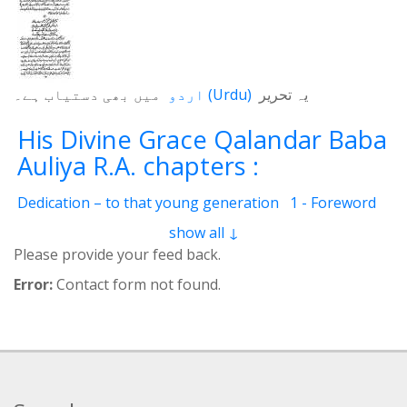
میں بھی دستیاب ہے۔
اردو
(
Urdu
)
یہ تحریر
His Divine Grace Qalandar Baba
Auliya R.A. chapters :
Dedication – to that young generation
1 - Foreword
2 - Life Of Qalander Baba Auliya
3 - Qalander
show all ↓
4 - Qalanderi Order
5 - Introduction
6 - Birth Place
Please provide your feed back.
7 - Education
8 - Spiritual Training
9 - Family
Error:
Contact form not found.
10 - Livelihood
11 - Induction
12 - Spiritual Position
13 - Mannerism
14 - Childhood and youth
15 - Precious Qualities
16 - Greatness
17 - His Children
18 - Books Authored
19 - Wonder-Workings
20 - Pigeon resurrected