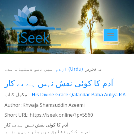
Toggle
navigatio
میں بھی دستیاب ہے۔
اردو
(
Urdu
)
یہ تحریر
آدم کا کوئی نقش نہیں ہے بے کار
مکمل کتاب :
His Divine Grace Qalandar Baba Auliya R.A.
Author :Khwaja Shamsuddin Azeemi
Short URL:
https://iseek.online/?p=5560
آدم کا کوئی نقش نہیں ہے بے کار
اس خاک کی تخلیق میں جلوے ہیں ہزار