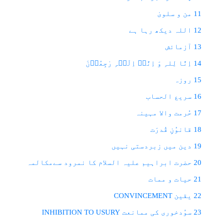
11 من و سلویٰ
12 اللہ دیکھ رہا ہے
13 آزمائش
14 اِنَّا لِلہِ وَ اِنَّاۤ اِلَیۡہِ رٰجِعُوۡنَ
15 روزہ
16 سریع الحساب
17 حُرمت والا مہینہ
18 قانوُنِ قُدرَت
19 دین میں زبردستی نہیں
20 حضرت ابراہیم علیہ السلام کا نمرود سےمکالمہ
21 حیات و ممات
22 یقین CONVINCEMENT
23 سوُدخوری کی ممانعت INHIBITION TO USURY