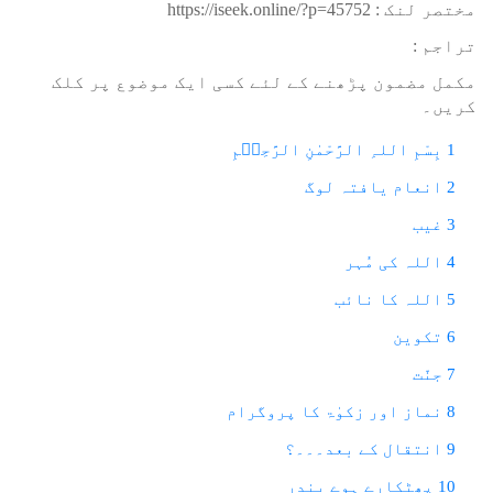
مختصر لنک :
https://iseek.online/?p=45752
تراجم :
مکمل مضمون پڑھنے کے لئے کسی ایک موضوع پر کلک
کریں۔
1 بِسْمِ اللہِ الرَّحْمٰنِ الرَّحِیۡمِ
2 انعام یافتہ لوگ
3 غیب
4 اللہ کی مُہر
5 اللہ کا نائب
6 تکوین
7 جنّت
8 نماز اور زکوٰۃ کا پروگرام
9 انتقال کے بعد۔۔۔؟
10 پھٹکارے ہوے بندر