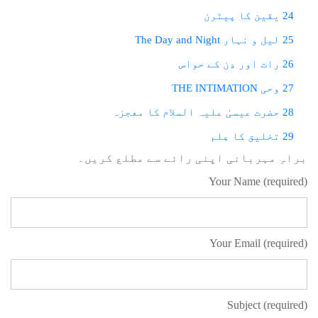
24 یقین کا پیٹرن
25 لیل و نہار The Day and Night
26 رات اور دِن کے حواس
27 وحی THE INTIMATION
28 حضرت عیسیٰ علیہ السلام کا معجزہ
29 تخلیق کا عِلم
براہِ مہربانی اپنی رائے سے مطلع کریں۔
Your Name (required)
Your Email (required)
Subject (required)