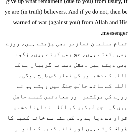
give up what remaineth (due to you) from usury, if
ye are (in truth) believers. And if ye do not, then be
warned of war (against you) from Allah and His
messenger.
تمام مسلمان نمازیں بھی پڑھتے ہیں، روزے
بھی رکھتے ہیں، حج بھی کرتے ہیں، زکوٰۃ
بھی دیتے ہیں ۔عقل دست بہ گریباں ہے کہ
اللہ کے دشمنوں کی نماز کس طرح ہوگی۔
اللہ کے ساتھ حالتِ جنگ میں رہتے ہو ئے
روزے کی برکتیں اور سعادتیں کیسے حاصل
ہوں گی۔ جن لوگوں کو اللہ نے اپنا دشمن
قرار دے دیا ہے وہ کس منہ سے خانہ کعبہ کا
طواف کرتے ہیں اور خانہ کعبہ کے انوار