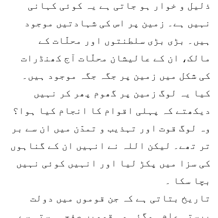
ذلیل و خوار ہو جاتی ہے یہ کوئی کہانی
نہیں ہے۔ زمین پر اس کی شہادتیں موجود
ہیں۔ بڑی بڑی سلطنتوں اور محلّات کے
مالک، ان کے عالیشان محلّات آج کھنڈرات
کی شکل میں زمین پر جگہ جگہ موجود ہیں۔
کیا یہ لوگ زمین پر گھوم پھر کر نہیں
دیکھتے کہ پہلی اقوام کا انجام کیا ہوا؟
وہ لوگ قوت اور تہذیب و تمدّن میں ان سے بر
تر تھے۔ لیکن اللہ نے انہیں ان کے گناہوں
کی سزا میں پکڑ لیا اور انہیں کوئی نہیں
بچا سکا ۔
تاریخ بتاتی ہے کہ جن قوموں میں دولت
پرستی عام ہوگئی وہ قومیں صفحہ ہستی سے