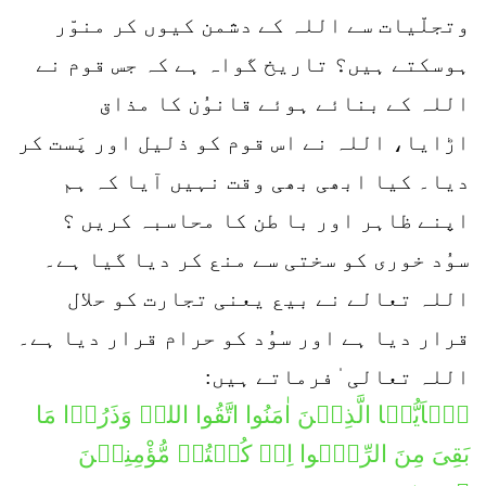
وتجلّیات سے اللہ کے دشمن کیوں کر منوّر
ہوسکتے ہیں؟ تاریخ گواہ ہے کہ جس قوم نے
اللہ کے بنائے ہوئے قانوُن کا مذاق
اڑایا، اللہ نے اس قوم کو ذلیل اور پَست کر
دیا۔ کیا ابھی بھی وقت نہیں آیا کہ ہم
اپنے ظاہر اور با طن کا محاسبہ کریں ؟
سوُد خوری کو سختی سے منع کر دیا گیا ہے۔
اللہ تعالے نے بیع یعنی تجارت کو حلال
قرار دیا ہے اور سوُد کو حرام قرار دیا ہے۔
اللہ تعالی ٰفرماتے ہیں:
یٰۤاَیُّہَا الَّذِیۡنَ اٰمَنُوا اتَّقُوا اللہَ وَذَرُوۡا مَا
بَقِیَ مِنَ الرِّبٰۤوا اِنۡ كُنۡتُمۡ مُّؤْمِنِیۡنَ