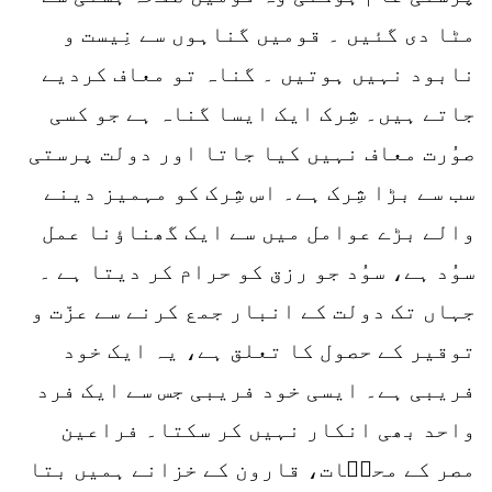
مٹا دی گئیں ۔ قومیں گناہوں سے نِیست و
نابود نہیں ہوتیں ۔ گناہ تو معاف کردیے
جاتے ہیں۔ شِرک ایک ایسا گناہ ہے جو کسی
صوُرت معاف نہیں کیا جاتا اور دولت پرستی
سب سے بڑا شِرک ہے۔ اس شِرک کو مہمیز دینے
والے بڑے عوامل میں سے ایک گھناؤنا عمل
سوُد ہے، سوُد جو رزق کو حرام کر دیتا ہے ۔
جہاں تک دولت کے انبار جمع کرنے سے عزّت و
توقیر کے حصول کا تعلق ہے، یہ ایک خود
فریبی ہے۔ ایسی خود فریبی جس سے ایک فرد
واحد بھی انکار نہیں کر سکتا۔ فراعین
مصر کے محلؔات، قارون کے خزانے ہمیں بتا