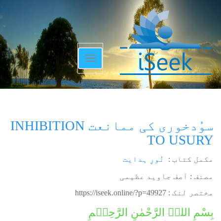
Toggle
navigation
سوُدخوری کی ممانعت INHIBITION
TO USURY
مکمل کتاب :
نُورِ ہدایت
مصنف : آصف جاوید عظیمی
مختصر لنک :
https://iseek.online/?p=49927
بِسْمِ اللہِ الرَّحْمٰنِ الرَّحِیۡمِ