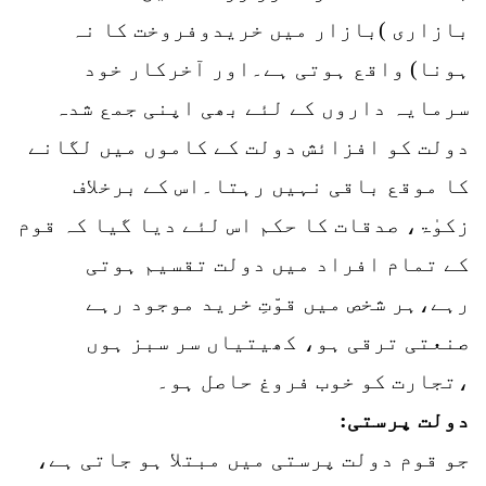
بازاری )بازار میں خریدوفروخت کا نہ
ہونا) واقع ہوتی ہے۔اور آخرکار خود
سرمایہ داروں کے لئے بھی اپنی جمع شدہ
دولت کو افزائش دولت کے کاموں میں لگانے
کا موقع باقی نہیں رہتا۔اس کے برخلاف
زکوٰۃ، صدقات کا حکم اس لئے دیا گیا کہ قوم
کے تمام افراد میں دولت تقسیم ہوتی
رہے،ہر شخص میں قوّتِ خرید موجود رہے
صنعتی ترقی ہو، کھیتیاں سر سبز ہوں
،تجارت کو خوب فروغ حاصل ہو۔
دولت پرستی:
جو قوم دولت پرستی میں مبتلا ہو جاتی ہے،