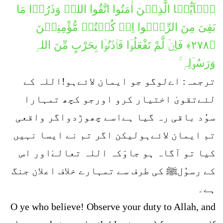
یٰۤاَیُّہَا الَّذِیۡنَ اٰمَنُوا اتَّقُوا اللہَ وَذَرُوۡا مَا
بَقِیَ مِنَ الرِّبٰۤوا اِنۡ كُنۡتُمۡ مُّؤْمِنِیۡنَ
﴿۲۷۸﴾ فَاِنۡ لَّمْ تَفْعَلُوۡا فَاۡذَنُوۡا بِحَرْبٍ مِّنَ اللہِ
وَرَسُوۡلِہٖ ۚ
ترجمہ: اےلوگو جو ایمان لائےہو!اللہ کے
لئےتقویٰ اختیار کرو اورجو کچھ تمہارا
سوُد باقی رہ گیا ہےاسے چھوڑدواگر واقعی
تم ایمان لائےہولیکن اگر تم نے ایسا نہیں
کیا تو آگاہ ہو جاوَکہ اللہ تعالےٰاور اس
کے رسوُلﷺ کی طرف سے تمہارے خلاف اعلان جنگ
ہے۔
O ye who believe! Observe your duty to Allah, and