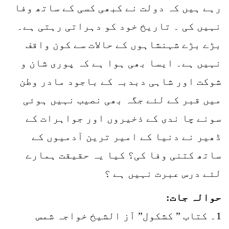
رہے ہیں کہ دولت نے کبھی کسی کے ساتھ وفا
نہیں کی ۔ تاریخ خود کو دہراتی رہتی ہے۔
بڑے بڑے شہنشاہوں کے حالات سے کون واقف
نہیں ہے۔ ایسا بھی ہوا ہے کہ پوری شان و
شوکت اور شاہی دبدبہ کے باجود مادر وطن
میں قبر کے لئے جگہ بھی نصیب نہیں ہوئی
سونے چا ندی کے ذخیروں اور جواہرات کے
ڈھیر نے دنیا کے امیر ترین آدمیوں کے
ساتھ کتنی وفا کی؟ کیا یہ حقیقت ہمارے
لئے درس عبرت نہیں ہے ؟
حوالہ جات:
1۔ کتاب ” کشکول” اَز الشیخ خواجہ شمس