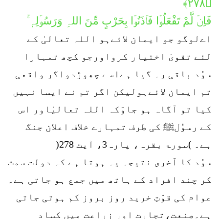
﴿۲۷۸﴾
فَاِنۡ لَّمْ تَفْعَلُوۡا فَاۡذَنُوۡا بِحَرْبٍ مِّنَ اللہِ وَرَسُوۡلِہٖ ۚ
اےلوگو جو ایمان لائےہو اللہ تعالیٰ کے
لئے تقویٰ اختیار کرواورجو کچھ تمہارا
سوُد باقی رہ گیا ہےاسے چھوڑدواگر واقعی
تم ایمان لائےہولیکن اگر تم نے ایسا نہیں
کیا تو آگاہ ہو جاوَکہ اللہ تعالیٰاور اس
کے رسوُلﷺ کی طرف تمہارے خلاف اعلان جنگ
ہے۔ )سورۃ بقرہ، پارہ3، آیت 278(
سوُد کا آخری نتیجہ یہ ہوتا ہے کہ دولت سمٹ
کر چند افراد کے ہاتھ میں جمع ہو جاتی ہے۔
عوام کی قوّتِ خرید روز بروز کم ہوتی جاتی
ہے۔صنعت،تجارت اور زراعت میں کساد