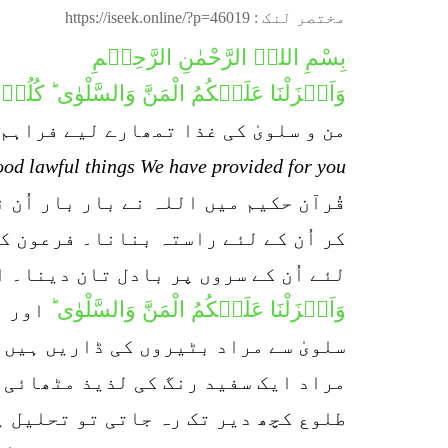
مختصر لنک :
https://iseek.online/?p=46019
بِسْمِ اللہِ الرَّحْمٰنِ الرَّحِیۡمِ
وَاَنۡزَلْنَا عَلَیۡكُمُ الْمَنَّ وَالسَّلْوٰی ؕ كُلُوۡا
من و سلویٰ کی غذا تمھارے لیے فراہم 
od lawful things We have provided for you.
قُرآن حکیم میں اللہ نے بار بار اُن 
کر اُن کے لئے راستہ بنانا۔ فرعون ک
لئے اُن کے سروں پر بادل تان دینا۔ ا
وَاَنۡزَلْنَا عَلَیۡكُمُ الْمَنَّ وَالسَّلْوٰی ؕ
اور ہم
سلویٰ سے مراد بٹیروں کی ڈاریں ہیں ۔
مراد ایک سفید رنگ کی لذیذ مٹھائی ہ
طلوع کچھ دیر تک رہ جاتی تو تحلیل ہو