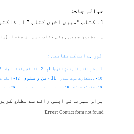
حوالہ جات:
1۔ کتاب “میری آخری کتاب ” اَز ڈاکٹر غلام جیلانی برق، باب من وسلویٰ ،صفحہ نمبر192 تا 193
یہ مضمون چھپی ہوئی کتاب میں ان صفحات (یا 
نُورِ ہدایت کے مضامین :
1 - بِسْمِ اللہِ الرَّحْمٰنِ الرَّحِیۡمِ
2 - انعام یافتہ لوگ
3 - غ
11 - من و سلویٰ
10 - پھٹکارے ہوے بندر
12 - اللہ دیکھ رہا ہے
18 - قانوُنِ قُدرَت
19 - دین میں زبردستی نہیں
20 - حضرت ابراہیم علیہ السلام کا نمرود سےمکالمہ
23 - سوُدخوری کی ممانعت INHIBITION TO USURY
24 - یقین کا پیٹرن
براہِ مہربانی اپنی رائے سے مطلع کریں
28 - حضرت عیسیٰ علیہ السلام کا معجزہ
29 - تخلیق کا عِلم
Error:
Contact form not found.