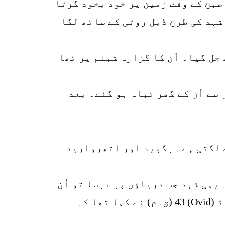
جیسا پھل لگتا ہے یہ صبح کے وقت زمین پر خود بخود گرتا
شہد کی طرح ڈبل روٹی کے ساتھ لگا
جل گیا۔ اُن کا گزارہ شبنم پر تھا
ے اُن کے گھر تباہ ہو گئے۔ بعد
ے لگتی ہے۔ رگوید اور اتھروارید
یہی شہد جب دریاؤں پر برسا تو اُن
کا رنگ دودھ کی طرح سفید ہو گیا۔ اور ذائقہ شہد جیسا ۔ اسی بنا پر رومن شاعر اووڈ (Ovid) 43 (ق۔م) نے کہا تھا کہ