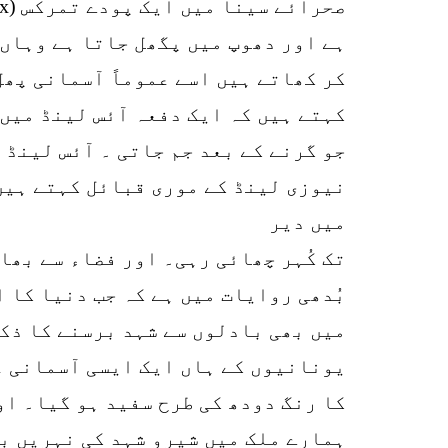
ہے اور دھوپ میں پگھل جاتا ہے وہاں 
کر کھاتے ہیں اسے عموماً آسمانی پھل
کہتے ہیں کہ ایک دفعہ آئس لینڈ میں آ
جو گرنے کے بعد جم جاتی ۔ آئس لینڈ ک
نیوزی لینڈ کے موری قبائل کہتے ہیں 
میں دیر
تک کُہر چھائی رہی۔ اور فضاء سے بھا
بُدھی روایات میں ہے کہ جب دنیا کا 
میں بھی بادلوں سے شہد برسنے کا ذکر
یونانیوں کے ہاں ایک ایسی آسمانی غذ
ہمارے ملک میں شیرو شہد کی نہریں ب