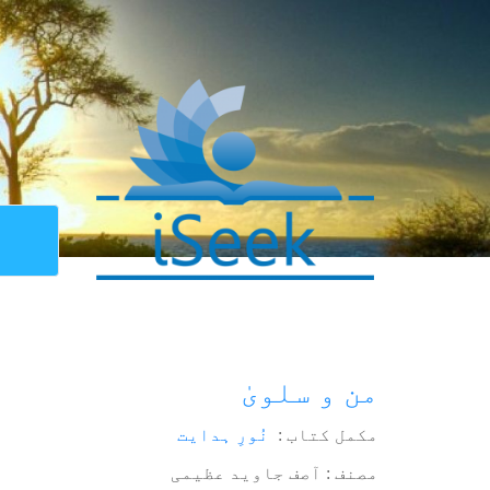
من و سلویٰ
مکمل کتاب :
نُورِ ہدایت
مصنف : آصف جاوید عظیمی