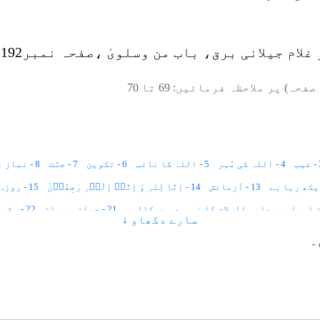
صفحہ) پر ملاحظہ فرمائیں:
69
تا
70
یب
4 - اللہ کی مُہر
5 - اللہ کا نائب
6 - تکوین
7 - جنّت
8 - نماز اور زکوٰۃ کا پروگرام
13 - آزمائش
14 - اِنَّا لِلہِ وَ اِنَّاۤ اِلَیۡہِ رٰجِعُوۡنَ
15 - روزہ
21 - حیات و ممات
22 - یقین CONVINCEMENT
سارے دکھاو ↓
25 - لیل و نہار The Day and Night
26 - رات اور دِن کے حواس
۔