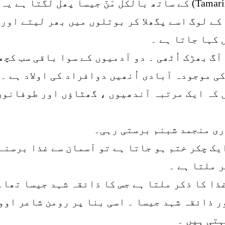
صحرائے سینا میں ایک پودے تمرکس (Tamarix) کے ساتھ بالکل مَنّ 
کے لوگ اسے پگھلا کر بوتلوں میں بھر لیتے اور 
 کہا جاتا ہے ۔
گ بھڑک اُٹھی ۔ دو آدمیوں کے سوا باقی سب کچھ 
ی موجودہ آبادی اُنھیں دوافراد کی اولاد ہے ۔
کہ ایک مرتبہ آندھیوں ، گھٹاؤں اور طوفانوں س
ری منجمد شبنم برستی رہی۔
ایک چکر ختم ہو جاتا ہے تو آسمان سے غذا برسن
 ملتا ہے ۔
ا کا ذکر ملتا ہے جس کا ذائقہ شہد جیسا تھا۔ 
ہتی ہیں ۔