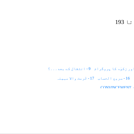
9 - انتقال کے بعد۔۔۔؟
16 - سریع الحساب
17 - حُرمت والا مہینہ
27 - وحی THE INTIMATION