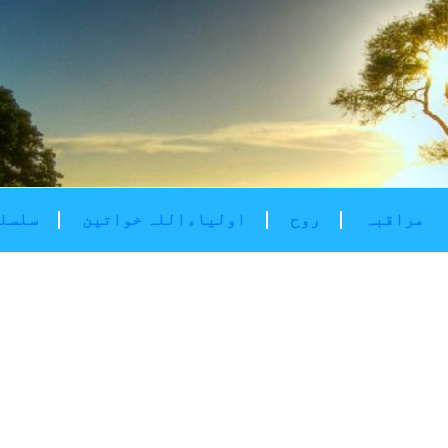
مراقبہ
روح
اولیاءاللہ خواتین
سلسلۂ