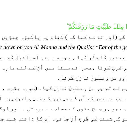
 مِنۡ طَیِّبٰتِ مَا رَزَقْنٰكُمْ ؕ
کی (اور تم سے کہا کہ ) کھاؤ یہ پاکیزہ چیزیں 
t down on you Al-Manna and the Quails: “Eat of the go
نعمتوں کا ذکر کیا ہے جن سے بنی اسرائیل کو نو
و غرق کرنا ،صحرائے سینا میں اُن کے لئے بارہ 
ور من و سلویٰ نازل کرنا۔
 نے تم پر من و سلویٰ نازل کیا۔ (سورۃ بقرۃ ، پارہ 1،آ
 جو ہر سحر کو اُن کے خیموں کے قریب اترتیں۔ اور
ے جو ہر صبح منوں کے حساب سے برستی ۔ اور لوگ 
 کر شبنم کی طرح اُڑ جاتی۔ اُس کا ذائقہ شہد ج