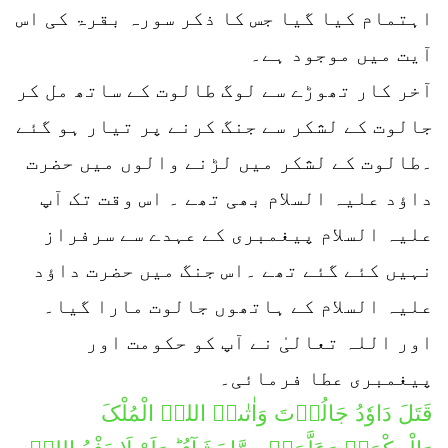
اہتمام کیا گیا جس کا ذکر سورہ بقرۃ کی اس
آیت میں موجود ہے۔
آخر کار تھوڑے سے لوگ طالوت کے ساتھ مل کر
جالوت کے لشکر سے جنگ کرنے پر تیار ہو گئے
۔طالوت کے لشکر میں لڑنے والوں میں حضرت
داؤد علیہ السلام بھی تھے ۔ اس وقت تک آپ
علیہ السلام پیغمبری کے عہدے سے سرفراز
نہیں کئے گئے تھے ۔اس جنگ میں حضرت داؤد
علیہ السلام کے ہاتھوں جالوت مارا گیا۔
اور اللہ تعالیٰ نے آپ کو حکومت اور
پیغمبری عطا فرمائی۔
قَتَلَ دَاوٗدُ جَالُوۡتَ وَاٰتٰىہُ اللہُ الْمُلْکَ