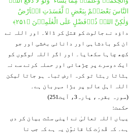
وَالْحِكْمَۃَ وَعَلَّمَہٗ مِمَّا یَشَآءُ ؕ وَلَوْ لَا دَفْعُ اللہِ
النَّاسَ بَعْضَہُمْ بِبَعْضٍ ۙ لَّفَسَدَتِ الۡاَرْضُ
وَلٰکِنَّ اللہَ ذُوۡفَضْلٍ عَلَی الْعٰلَمِیۡنَ ﴿۲۵۱﴾
داؤد نے جالوت کو قتل کر ڈالا۔ اور اللہ نے
ان کو بادشاہی اور دانائی بخشی اور جو
کچھ چاہا سکھایا۔ اور اگر اللہ لوگوں کو
ایک دوسرے پر چڑھائی اور حملہ کرنے سے نہ
ہٹاتا رہتا تو کرہ ارض تباہ ہو جاتا لیکن
اللہ اہل عالم پر بڑا مہربان ہے۔
(سورہ بقرہ، پارہ3، آیت251)
حکمت:
یہاں اللہ تعالیٰ نے اپنی سنّت بیان کر دی
ہے۔ کہ قُدرَت کا قانوُن یہ ہے کہ جب نا