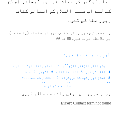
دیا۔ لوگوں کی معاشرتی اور رُوحانی اصلاح
کے لئے آپ علیہ السلام کو آسمانی کتاب
زبور عطا کی گئی۔
یہ مضمون چھپی ہوئی کتاب میں ان صفحات (یا صفحہ)
پر ملاحظہ فرمائیں:
98
تا
99
نُورِ ہدایت کے مضامین :
1 - بِسْمِ اللہِ الرَّحْمٰنِ الرَّحِیۡمِ
2 - انعام یافتہ لوگ
3 - غیب
4 - اللہ کی مُہر
5 - اللہ کا نائب
6 - تکوین
7 - جنّت
8 - نماز اور زکوٰۃ کا پروگرام
9 - انتقال کے بعد۔۔۔؟
10 - پھٹکارے ہوے بندر
11 - من و سلویٰ
12 - اللہ دیکھ رہا ہے
سارے دکھاو ↓
13 - آزمائش
14 - اِنَّا لِلہِ وَ اِنَّاۤ اِلَیۡہِ رٰجِعُوۡنَ
15 - روزہ
براہِ مہربانی اپنی رائے سے مطلع کریں۔
18 - قانوُنِ قُدرَت
16 - سریع الحساب
17 - حُرمت والا مہینہ
Error:
Contact form not found.
19 - دین میں زبردستی نہیں
20 - حضرت ابراہیم علیہ السلام کا نمرود سےمکالمہ