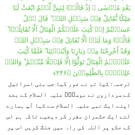
بَعْدِ مُوۡسٰی ۘ اِذْ قَالُوۡا لِنَبِیٍّ لَّہُمُ ابْعَثْ لَنَا
مَلِكًا نُّقَاتِلْ فِیۡ سَبِیۡلِ اللہِ ؕ قَالَ ہَلْ
عَسَیۡتُمْ اِنۡ كُتِبَ عَلَیۡكُمُ الْقِتَالُ اَلَّا تُقَاتِلُوۡا ؕ
قَالُوۡا وَمَا لَنَاۤ اَلَّا نُقَاتِلَ فِیۡ سَبِیۡلِ اللہِ
وَقَدْ اُخْرِجْنَا مِنۡ دِیَارِنَا وَاَبْنَاۤئِنَا ؕ فَلَمَّا كُتِبَ
عَلَیۡہِمُ الْقِتَالُ تَوَلَّوْا اِلَّا قَلِیۡلًا مِّنْہُمْ ؕ وَاللہُ
عَلِیۡمٌۢ بِالظّٰلِمِیۡنَ ﴿۲۴۶﴾
ترجمہ: کیا تم نے غور کیا جب بنی اسرائیل
کے سرداروں نے موسیٰؑ علیہ السلام کے بعد
اپنے ایک نبی علیہ السلام سے کہا آپ ہمارے
لئے ایک حکمران مقرر کر دیجیے تاکہ ہم اس
کے حکم پر اللہ کی راہ میں جنگ کریں اس پر