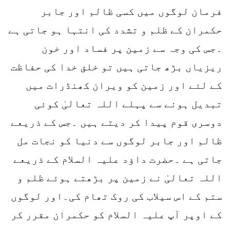
فرمان لوگوں میں کسی ظالم اور جابر
حکمران کے ظلم و تشدد کی انتہا ہو جاتی ہے
۔جس کی وجہ سے زمین پر فساد اور خون
ریزیاں بڑھ جاتی ہیں تو خلق خدا کی حفاظت
کے لئے اور زمین کو ویران کھنڈرات میں
تبدیل ہونے سے پہلے اللہ تعالیٰ کوئی
دوسری قوم پیدا کر دیتے ہیں ۔جس کے ذریعے
ظالم اور جابر لوگوں سے دنیا کو نجات مل
جاتی ہے ۔حضرت داؤد علیہ السلام کے ذریعے
اللہ تعالیٰ نے زمین پر بڑھتے ہوئے ظلم و
ستم کے اس سیلاب کی روک تھام کی۔اور لوگوں
کے اوپر آپ علیہ السلام کو حکمران مقرر کر