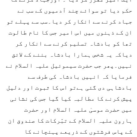
حکم دیا تو سوائے چند آدمیوں کے سب نے
جہاد کرنے سے انکار کر دیا۔سب سے پہلے تو
ان کے ذہنوں میں اس امیر جس کا نام طالوت
تھا کو بادشاہ تسلیم کرنے سے انکار کر
دیاکہ یہ شخص ہمارا بادشاہ بننے کے لائق
نہیں۔پھر جب حضرت سیموئیل علیہ السلام نے
فرمایا کہ انہیں بادشاہ کی طرف سے
بادشاہی دی گئی ہےتو اس کا ثبوت اور دلیل
پیش کرنے کا مطالبہ کیا گیا جس کی نشانی
میں حضرت موسیٰ علیہ السلام اور حضرت
ہارون علیہ السلام کے تبّرکات کا صندوق ان
کے پاس فرشتوں کے ذریعے پہنچانے کا