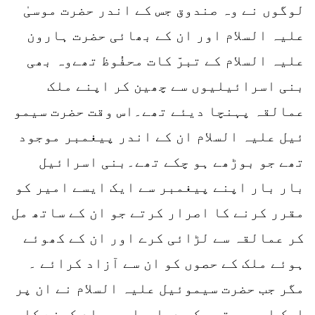
لوگوں نے وہ صندوق جس کے اندر حضرت موسیٰ
علیہ السلام اور ان کے بھائی حضرت ہارون
علیہ السلام کے تبرّ کات محفُوظ تھےوہ بھی
بنی اسرائیلیوں سے چھین کر اپنے ملک
عمالقہ پہنچا دیئے تھے۔اس وقت حضرت سیمو
ئیل علیہ السلام ان کے اندر پیغمبر موجود
تھے جو بوڑھے ہو چکے تھے۔بنی اسرائیل
بار بار اپنے پیغمبر سے ایک ایسے امیر کو
مقرر کرنے کا اصرار کرتے جو ان کے ساتھ مل
کر عمالقہ سے لڑائی کرے اور ان کے کھوئے
ہوئے ملک کے حصوں کو ان سے آزاد کرائے ۔
مگر جب حضرت سیموئیل علیہ السلام نے ان پر
ایک امیر مقرر کر دیا ۔ اورجہاد کرنے کا