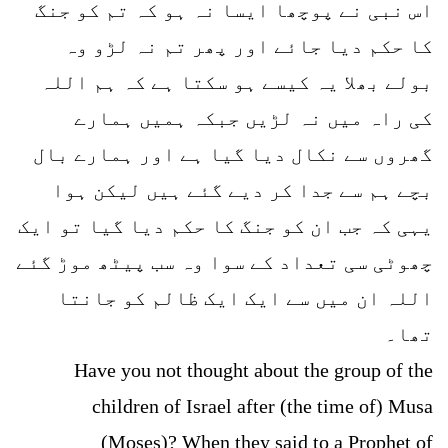
اس نبی نے پوچھا ایسا نہ ہو کہ تم کو جنگ
کا حکم دیا جائے اور پھر تم نہ لڑو وہ
بولے بھلا یہ کیسے ہو سکتا ہے کہ ہم اللہ
کی راہ میں نہ لڑیں جبکہ ہمیں ہمارے
گھروں سے نکال دیا گیا ہے اور ہمارے بال
بچے ہم سے جدا کر دیے گئے ہیں لیکن ہوا
یہی کہ جب ان کو جنگ کا حکم دیا گیا تو ایک
چھوٹی سی تعداد کے سوا وہ سب پیٹھ موڑ گئے
اللہ ان میں سے ایک ایک ظالم کو جانتا
تھا۔
Have you not thought about the group of the
children of Israel after (the time of) Musa
(Moses)? When they said to a Prophet of