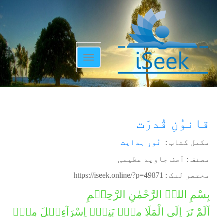
Toggle
navigation
قانوُنِ قُدرَت
مکمل کتاب :
نُورِ ہدایت
مصنف : آصف جاوید عظیمی
مختصر لنک :
https://iseek.online/?p=49871
بِسْمِ اللہِ الرَّحْمٰنِ الرَّحِیۡمِ
اَلَمْ تَرَ اِلَی الْمَلَاِ مِنۡۢ بَنِیۡۤ اِسْرَآءِیۡلَ مِنۡۢ