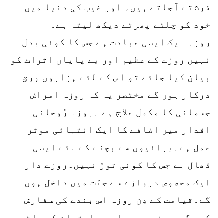
فرشتے آجاتے ہیں۔ اور غیب کی دنیا میں
خود کو چلتے پھرتے دیکھ لیتا ہے۔
روزہ ایک ایسی عبادت ہے جس کا کوئی بدل
نہیں روزے کے عظیم اور بے پایاں اثرات کو
بیان کیا جائے تو اس کے لئے ہزاروں ورق
درکار ہوں گے مختصر یہ کہ روزہ امراض
جسمانی کا مکمل علاج ہے ۔روزہ رُوحانی
اقدار میں اضافے کا ایک انتہائی موثر
عمل ہے۔برائیوں سے بچنے کے لئے ایسی
ڈھال ہے جس کا کوئی توڑ نہیں۔روزے دار
ایک مخصوص دروازے سے جنّت میں داخل ہوں
گے۔قیامت کے دِن روزہ اس بندے کی سفارش
کرے گا جس نے پورے ادب و احترام کے ساتھ