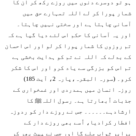
ہو تو دوسرے دنوں میں روزے رکھ کر ان کا
شمار پورا کر لے اللہ تمہارے حق میں
آسانی چاہتا ہے اور سختی نہیں چاہتا۔
اور یہ آسانی کا حکم اس لئے دیا گیا ہے کہ
تم روزوں کا شمار پورا کر لو اور اس احسان
کے بدلے کہ اللہ نے تم کو ہدایت بخشی ہے
تم اس کو بزرگی سے یاد کرو اور اس کا شکر
کرو۔ (سورہ البقرہ،پارہ 2، آیت 185)
روزہ انسان میں ہمدردی اور غمخواری کے
جذبات اُبھارتا ہے۔ رسول اللہﷺ کا
ارشادہے۔۔۔۔۔۔ جس نے روزے دار کو ردوزہ
افطار کرادیا، اُسے بھی روزے دار کے
برابر ثواب ملے گا اور جس نے پیٹ بھر کر