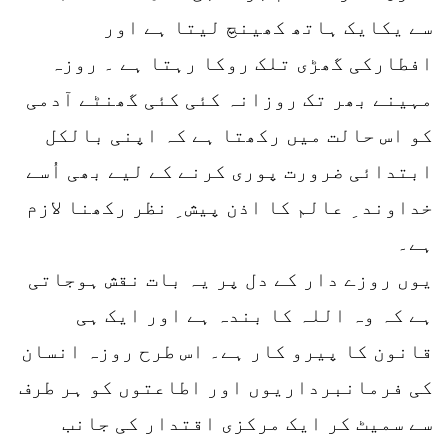
سے یکایک ہاتھ کھینچ لیتا ہے اور
افطارکی گھڑی تلک روکا رہتا ہے ۔ روزہ
مہینے بھر تک روزانہ کئی کئی گھنٹے آدمی
کو اس حالت میں رکھتا ہے کہ اپنی بالکل
ابتدائی ضرورت پوری کرنے کے لیے بھی اُسے
خداوند ِ عالم کا اذن پیش ِ نظر رکھنا لازم
ہے۔
یوں روزے دار کے دل پر یہ بات نقش ہوجاتی
ہے کہ وہ اللہ کا بندہ ہے اور ایک ہی
قانون کا پیرو کار ہے۔ اس طرح روزہ انسان
کی فرمانبرداریوں اور اطاعتوں کو ہر طرف
سے سمیٹ کر ایک مرکزی اقتدار کی جانب