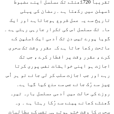
تقریباً 720گھنٹے تک مسلسل اپنے مضبوط
ڈسپلن میں رکھتا ہے ۔رمضان کی پہلی
تاریخ سے یہ عمل شروع ہوجاتاہے اور ایک
ماہ تک مسلسل اس کی تکرار جارہی رہتی ہے ۔
گویا پورے تیس دن تک آدمی ایک ڈسلپن کے
ماتحت رکھا جاتا ہے کہ مقرر وقت تک سحری
کرے ، مقرر وقت پر افطار کرے ، جب تک
اجازت ہو اپنی خواہشات نفس پوری کرتا
رہے اور جب اجازت سلب کر لی جائے تو ہر اُس
چیز سے رُک جائے جس سے منع کیا گیا ہے۔
روزے کی حالت میں آدمی مسلسل بارہ تیرہ
گھنٹے کھانے پینے سے رُکا رہتا ہے ۔ وہ
سحری کا وقت ختم ہوتے ہی نفس کے مطالبات