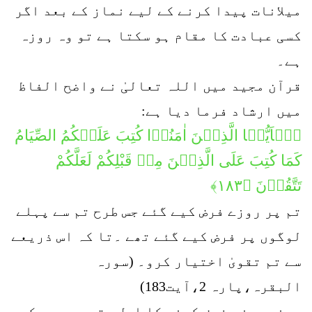
میلانات پیدا کرنے کے لیے نماز کے بعد اگر
کسی عبادت کا مقام ہو سکتا ہے تو وہ روزہ
ہے۔
قرآن مجید میں اللہ تعالیٰ نے واضح الفاظ
میں ارشاد فرما دیا ہے:
یٰۤاَیُّہَا الَّذِیۡنَ اٰمَنُوۡا كُتِبَ عَلَیۡكُمُ الصِّیَامُ
کَمَا كُتِبَ عَلَی الَّذِیۡنَ مِنۡ قَبْلِكُمْ لَعَلَّكُمْ
تَتَّقُوۡنَ ﴿۱۸۳﴾
تم پر روزے فرض کیے گئے جس طرح تم سے پہلے
لوگوں پر فرض کیے گئے تھے ۔تا کہ اس ذریعے
سے تم تقویٰ اختیار کرو۔ (سورہ
البقرہ،پارہ 2،آیت183)
یعنی روزے فرض کرنے کا اصل مقصد یہ ہے کہ