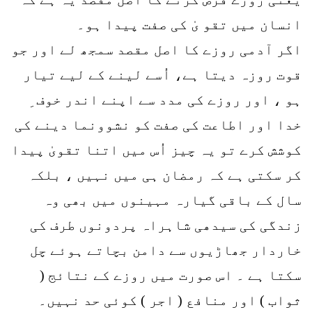
انسان میں تقو یٰ کی صفت پیدا ہو۔
اگر آدمی روزے کا اصل مقصد سمجھ لے اور جو
قوت روزہ دیتا ہے، اُسے لینے کے لیے تیار
ہو ، اور روزے کی مدد سے اپنے اندر خوف ِ
خدا اور اطاعت کی صفت کو نشوونما دینے کی
کوشش کرے تو یہ چیز اُس میں اتنا تقویٰ پیدا
کر سکتی ہے کہ رمضان ہی میں نہیں ، بلکہ
سال کے باقی گیارہ مہینوں میں بھی وہ
زندگی کی سیدھی شاہراہ پردونوں طرف کی
خاردار جھاڑیوں سے دامن بچاتے ہوئے چل
سکتا ہے ۔ اس صورت میں روزے کے نتائج (
ثواب ) اور منافع ( اجر ) کوئی حد نہیں۔