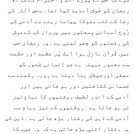
رمضان کو خوش آمدید کیا تھا۔محض اللہ کی
رضا کے لئے بھوکا پیاسا رہنے سے آدمی کی
رُوح آسمانی وسعتوں میں پرواز کر کےعرش
کی رفعتوں کو چھو لیتی ہے ۔وہ رمضان جس
میں قُرآن نازل ہوا ایک پُر عظمت اور حکمت
سے معمور مہینہ ہے جو اِنسانی شعور کو
مصفیٰ اورصیقل بنا دیتا ہے روزہ رکھنے سے
جسمانی کثافتیں دور ہو جاتی ہیں اور
آدمی کے اندر لطیف روشنیوں کا بہاؤتیز
تر ہو جاتا ہے ۔روشنیوں کے تیز بہاؤ سے
آدمی کے ذہن کی رفتار بڑھ جاتی ہے ۔ذہن کی
یہ رفتار اتنی بڑھ جاتی ہے کہ وہ غیب کا