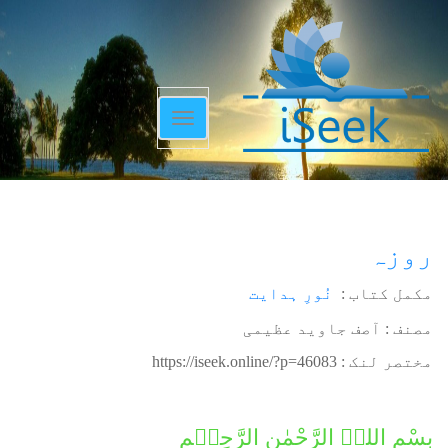
Toggle
navigation
روزہ
مکمل کتاب :
نُورِ ہدایت
مصنف : آصف جاوید عظیمی
مختصر لنک :
https://iseek.online/?p=46083
بِسْمِ اللہِ الرَّحْمٰنِ الرَّحِیۡمِ