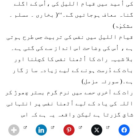
کی اُمید میں قیام اللیل کی ،اُس کے اگلے
گناہ معاف ہوجائیں گے۔‘‘( بخاری ۔ مسلم ۔
مشکوٰۃ)
قیام اللیل میں نفس کی تربیت جس طرح ہوتی
ہے ، اُس کی وضاحت اس انداز سے کی گئی ہے۔
بلا شبہہ رات کا اُٹھنا نفس کا کچلنا اور
بات کے دُرست ہونے کے لیے زیادہ سا ز گار
ہے۔( سورئہ مزمل)
رات کے آخری حصے میں نرم گرم بستر چھوڑ کر
اللہ کی یاد کے لیے اُٹھنا نفس پر انتہائی
شاق گزرتا ہے لیکن واقعہ یہ ہے کہ اس
پُرسکون فضا میں اپنے رب سے مناجات اور
سرگوشی کرنے میں جو لطف حاصل ہو سکتا ہے ،