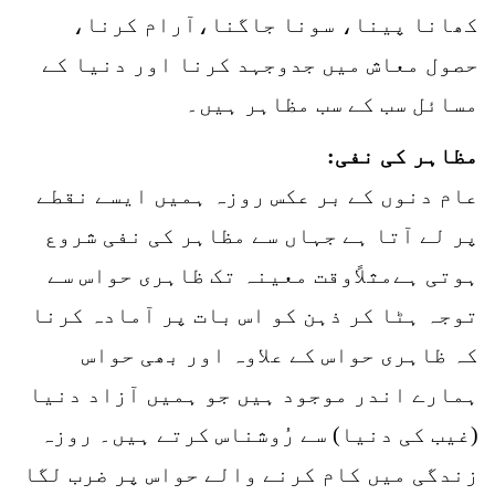
کھانا پینا، سونا جاگنا،آرام کرنا،
حصول معاش میں جدوجہد کرنا اور دنیا کے
مسائل سب کے سب مظاہر ہیں۔
مظاہر کی نفی:
عام دنوں کے بر عکس روزہ ہمیں ایسے نقطے
پر لے آتا ہے جہاں سے مظاہر کی نفی شروع
ہوتی ہےمثلاًوقت معینہ تک ظاہری حواس سے
توجہ ہٹا کر ذہن کو اس بات پر آمادہ کرنا
کہ ظاہری حواس کے علاوہ اور بھی حواس
ہمارے اندر موجود ہیں جو ہمیں آزاد دنیا
(غیب کی دنیا) سے رُوشناس کرتے ہیں۔ روزہ
زندگی میں کام کرنے والے حواس پر ضرب لگا