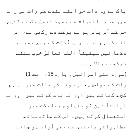
پاک ہے وہ ذات جو اپنے بندے کو رات ہی رات
میں مسجد الحرام سے مسجد اقصیٰ تک لے گئی،
جس کے آس پاس ہم نے برکت دے رکھی ہے، اس
لئے کہ ہم اسے اپنی قُدرَت کے بعض نمونے
دکھا ئیں ـیقیناً اللہ تعالیٰ خوب سننے
دیکھنے والا ہے۔
(سورۃ بنی اسرائیل، پارہ15، آیت 1)
رات کے حواس یعنی سونے کی حالت میں نہ ہم
کچھ کھاتے ہیں اور نہ بات کرتے ہیں اور نہ
ارادتاً ذہن کو دنیاوی معاملات میں
استعمال کرتے ہیں۔ اس کے ساتھ ساتھ
مظاہراتی پابندی سے بھی آزاد ہو جاتے