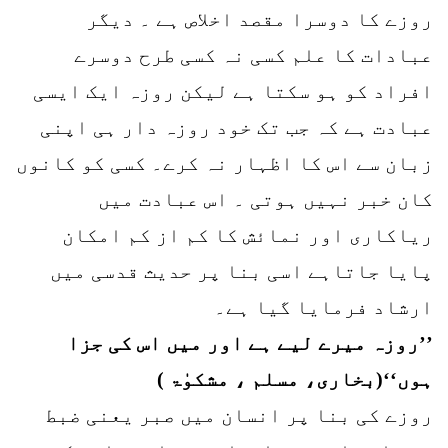
روزے کا دوسرا مقصد اخلاص ہے ۔ دیگر
عبادات کا علم کسی نہ کسی طرح دوسرے
افراد کو ہو سکتا ہے لیکن روزہ ایک ایسی
عبادت ہے کہ جب تک خود روزہ دار ہی اپنی
زبان سے اس کا اظہار نہ کرے۔ کسی کو کانوں
کان خبر نہیں ہوتی ۔ اس عبادت میں
ریاکاری اور نمائش کا کم از کم امکان
پایا جاتاہے اسی بنا پر حدیث قدسی میں
ارشاد فرمایا گیا ہے۔
’’روزہ میرے لیے ہے اور میں اس کی جزا
ہوں‘‘(بخاری، مسلم ، مشکوٰۃ )
روزے کی بنا پر انسان میں صبر یعنی ضبط