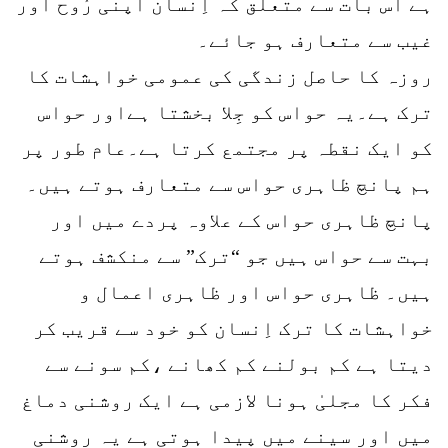
ہے اس بات سے متعلق کہ اِنسان اپنی رُوح اور
غیب سے متعارف ہو جائے۔
روزہ کا حاصل زندگی کی عمومی خواہشات کا
ترک ہے۔یہ حواس کو جِلا بخشتا ہےاور حواس
کو ایک نقطہ پر مجتمع کرتا ہے۔عام طور پر
ہم پانچ ظاہری حواس سے متعارف ہوتے ہیں۔
پانچ ظاہری حواس کے علاوہ پردے میں اور
بہت سے حواس ہیں جو “ترک” سے منکشف ہوتے
ہیں۔ ظاہری حواس اور ظاہری اعمال و
خواہشات کا ترک اِنسان کو خود سے قریب کر
دیتا ہے کم بولنے کم کھانے ،کم سونے سے
فکر کا مجلیٰ ہونا لازمی ہے ایک روشنی دماغ
میں اور سینے میں پیدا ہوتی ہے یہ روشنی