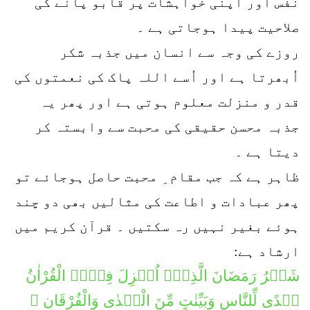
نفس اور اپنی خواہشات پر قابو پانے کی
صلاحیت پیدا ہوجاتی ہے ۔
روزے کی وجہ سے انسان میں جذبہ شکر
اُبھرتا ہے اور اُسے اللہ پاک کی نعمتوں کی
قدر و منزلت معلوم ہوتی ہے اور پھر یہ
جذبہ محسن حقیقی کی محبت سے وابستہ کر
دیتا ہے ۔
ظاہر ہے کہ جب مقام ِ محبت حاصل ہوجائے تو
پھر عبادات و اطاعت کی مثالیں بھی دو چند
ہوئے بغیر نہیں رہ سکتیں ۔ قرآن کریم میں
ارشاد ہے:
شَہۡرُ رَمَضَانَ الَّذِیۡۤ اُنۡزِلَ فِیۡہِ الْقُرْاٰنُ
ہُدًی لِّلنَّاسِ وَبَیِّنٰتٍ مِّنَ الْہُدٰی وَالْفُرْقَانِ ۚ