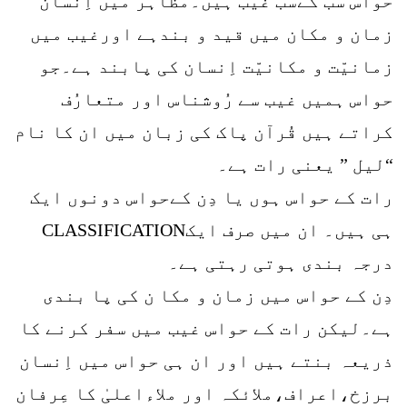
حواس سب کےسب غیب ہیں۔مظاہر میں اِنسان
زمان و مکان میں قید و بندہے اورغیب میں
زمانیّت و مکانیّت اِنسان کی پابند ہے۔جو
حواس ہمیں غیب سے رُوشناس اور متعارُف
کراتے ہیں قُرآن پاک کی زبان میں ان کا نام
“لیل ” یعنی رات ہے۔
رات کے حواس ہوں یا دِن کےحواس دونوں ایک
ہی ہیں۔ ان میں صرف ایکCLASSIFICATION
درجہ بندی ہوتی رہتی ہے۔
دِن کے حواس میں زمان و مکا ن کی پا بندی
ہے۔لیکن رات کے حواس غیب میں سفر کرنے کا
ذریعہ بنتے ہیں اور ان ہی حواس میں اِنسان
برزخ،اعراف،ملائکہ اور ملاءاعلیٰ کا عِرفان