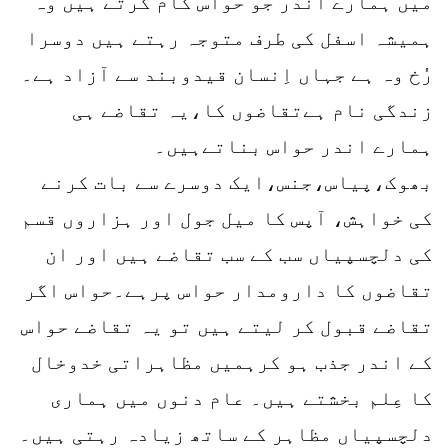
میں ہمارے اندر جو حواس کام کرتے ہیں وہ
ہمیشہ اسفل کی طرف متوجہ رہتے ہیں دوسرا
رُخ وہ ہے جہاں اِنسان قیدوبند سے آزاد ہے۔
زندگی نام ہےتقاضوں کا،یہ تقاضے ہی
ہمارے اندر حواس بناتےہیں۔
بھوک،پیاس،جنس،ایک دوسرے سے بات کرنے
کی خواہش، آپس کا میل جول اور ہزاروں قسم
کی دلچسپیاں سب کے سب تقاضے ہیں اور ان
تقاضوں کا دارومدار حواس پرہے۔حواس اگر
تقاضے قبول کر لیتے ہیں تو یہ تقاضے حواس
کے اندر جذب ہو کرہمیں مظاہراتی خدوخال
کا عِلم بخشتے ہیں۔ عام دنوں میں ہماری
دلچسپیاں مظاہر کے ساتھ زیادہ رہتی ہیں۔