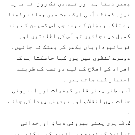
پھیر دیتا ہے اور تیس دن تک روزانہ بارہ
تیزہ گھنٹے اُسی ایک سمت میں جمائے رکھتا
ہے تاکہ رمضان کے بعد جب اس ڈسپلن کے بند
کھول دیے جائیں تو اُس کی اطاعتیں اور
فرمانبرداریاں بکھر کر بھٹک نہ جائیں۔
دوسرے لفظوں میں یوں کہا جاسکتا ہے کہ
افراد کی اصلاح کے لیے دو قسم کے طریقے
اختیار کیے جاتے ہیں ۔
1. باطنی یعنی قلبی کیفیات اور اندرونی
حالت میں انقلاب اور تبدیلی پیدا کی جائے
۔
2. ظاہری یعنی بیرونی دباؤ اورخدائی
قوانین کے ذریعے برائیوں کو روکنے اور