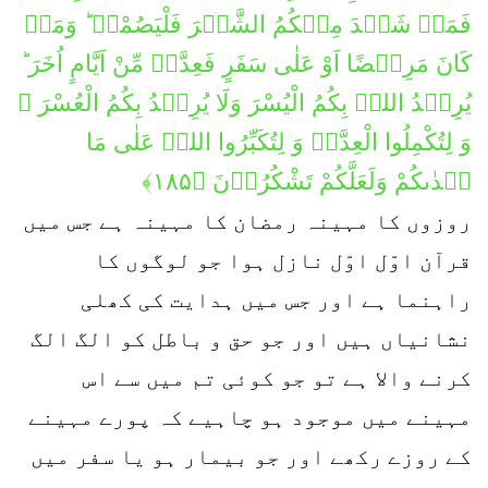
فَمَنۡ شَہِدَ مِنۡكُمُ الشَّہۡرَ فَلْیَصُمْہُ ؕ وَمَنۡ
کَانَ مَرِیۡضًا اَوْ عَلٰی سَفَرٍ فَعِدَّۃٌ مِّنْ اَیَّامٍ اُخَرَ ؕ
یُرِیۡدُ اللہُ بِكُمُ الْیُسْرَ وَلَا یُرِیۡدُ بِكُمُ الْعُسْرَ ۫
وَ لِتُكْمِلُوا الْعِدَّۃَ وَ لِتُکَبِّرُوا اللہَ عَلٰی مَا
ہَدٰىكُمْ وَلَعَلَّكُمْ تَشْكُرُوۡنَ ﴿۱۸۵﴾
روزوں کا مہینہ رمضان کا مہینہ ہے جس میں
قرآن اوّل اوّل نازل ہوا جو لوگوں کا
راہنما ہے اور جس میں ہدایت کی کھلی
نشانیاں ہیں اور جو حق و باطل کو الگ الگ
کرنے والا ہے تو جو کوئی تم میں سے اس
مہینے میں موجود ہو چاہیے کہ پورے مہینے
کے روزے رکھے اور جو بیمار ہو یا سفر میں