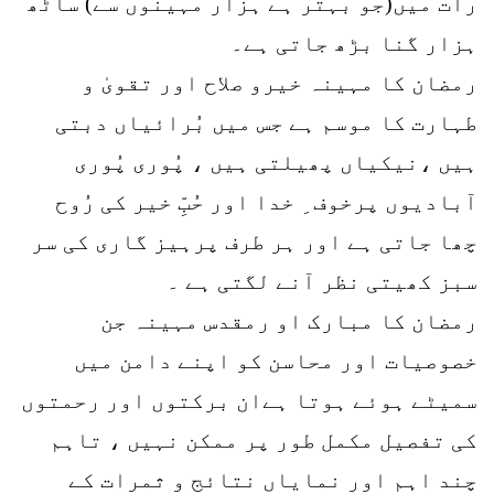
رات میں(جو بہتر ہے ہزار مہینوں سے) ساٹھ
ہزار گنا بڑھ جاتی ہے۔
رمضان کا مہینہ خیرو صلاح اور تقویٰ و
طہارت کا موسم ہے جس میں بُرائیاں دبتی
ہیں ،نیکیاں پھیلتی ہیں ، پُوری پُوری
آبادیوں پرخوف ِ خدا اور حُبِّ خیر کی رُوح
چھا جاتی ہے اور ہر طرف پرہیز گاری کی سر
سبز کھیتی نظر آنے لگتی ہے ۔
رمضان کا مبارک او رمقدس مہینہ جن
خصوصیات اور محاسن کو اپنے دامن میں
سمیٹے ہوئے ہوتا ہےان برکتوں اور رحمتوں
کی تفصیل مکمل طور پر ممکن نہیں ، تاہم
چند اہم اور نمایاں نتائج و ثمرات کے