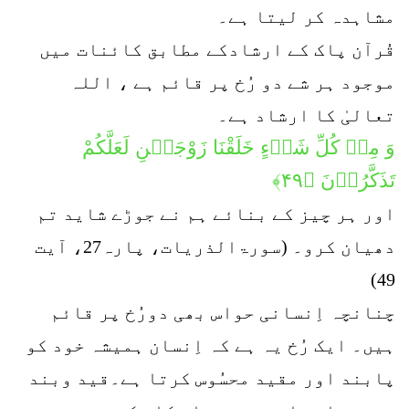
مشاہدہ کر لیتا ہے۔
قُرآن پاک کے ارشادکے مطابق کائنات میں
موجود ہر شے دو رُخ پر قائم ہے ، اللہ
تعالیٰ کا ارشاد ہے۔
وَ مِنۡ كُلِّ شَیۡءٍ خَلَقْنَا زَوْجَیۡنِ لَعَلَّكُمْ
تَذَکَّرُوۡنَ ﴿۴۹﴾
اور ہر چیز کے بنائے ہم نے جوڑے شاید تم
دھیان کرو۔ (سورۃالذریات، پارہ27، آیت
49)
چنانچہ اِنسانی حواس بھی دورُخ پر قائم
ہیں۔ ایک رُخ یہ ہے کہ اِنسان ہمیشہ خود کو
پابند اور مقید محسُوس کرتا ہے۔قید وبند