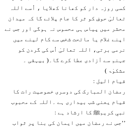
کسی روزہ دار کو کھانا کھلایا ، اُسے اللہ
تعالیٰ حوضِ کو ثر کا جام پلائے گا کہ میدان
محشر میں پیاس ہی محسوس نہ ہوگی اور جس نے
اپنے غلام یا ماتحت شخص سے کام لینے میں
نرمی برتی، اللہ تعالیٰ اُس کی گردن کو
جہنم سے آزادی عطا کرے گا۔( بیہقی ۔
مشکوٰۃ )
قیام الیل :
رمضان المبارک کی دوسری خصوصیت رات کا
قیام یعنی شب بیداری ہے ۔اللہ کے محبوب
نبیِ کریمﷺ کا ارشاد ہے :
’’جس نے رمضان میں ایمان کی بنا پر ثواب