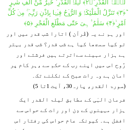
لَیۡلَۃُ الْقَدْرِ ؕ﴿۲﴾ لَیۡلَۃُ الْقَدْرِ ۬ۙ خَیۡرٌ مِّنْ اَلْفِ شَہۡرٍ
ؕ﴿ؔ۳﴾ تَنَزَّلُ الْمَلٰٓئِکَۃُ وَ الرُّوۡحُ فِیۡہَا بِاِذْنِ رَبِّہِمۡ ۚ مِنۡ كُلِّ
اَمْرٍ ۙ﴿ۛ۴﴾ سَلٰمٌ ۟ۛ ہِیَ حَتّٰی مَطْلَعِ الْفَجْرِ ﴿۵﴾
اور ہم نے یہ (قُرآن ) اتارا شب قدر میں اور
تو کیا سمجھا کیا ہے شب قدر؟ شب قدر بہتر
ہے ہزار مہینے سےاترتے ہیں فرشتے اور
رُوح اس میں اپنے رب کے حکم سے ،ہر کام پر
امان ہے وہ رات صبح کے نکلنے تک۔
(سورۃ القدر، پارہ30، آیت 1تا 5)
فرمان الہٰی کے مطابق لیلۃ القدر ایک
ہزار مہینوں کے دِن اور رات کے حواس سے
افضل ہے۔ کیونکہ عام حواس کی رفتار اس