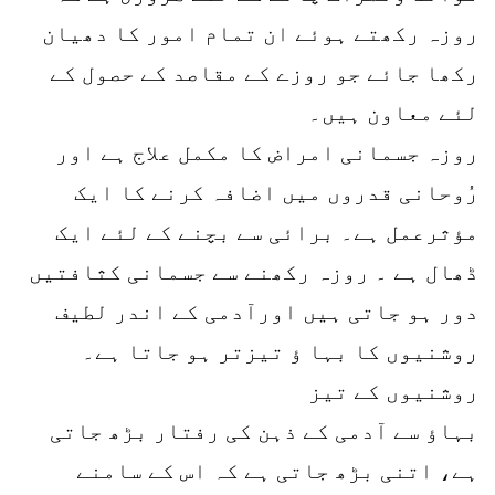
روزہ رکھتے ہوئے ان تمام امور کا دھیان
رکھا جائے جو روزے کے مقاصد کے حصول کے
لئے معاون ہیں۔
روزہ جسمانی امراض کا مکمل علاج ہے اور
رُوحانی قدروں میں اضافہ کرنے کا ایک
مؤثرعمل ہے۔ برائی سے بچنے کے لئے ایک
ڈھال ہے ۔ روزہ رکھنے سے جسمانی کثافتیں
دور ہو جاتی ہیں اورآدمی کے اندر لطیف
روشنیوں کا بہا ؤ تیزتر ہو جاتا ہے۔
روشنیوں کے تیز
بہاؤ سے آدمی کے ذہن کی رفتار بڑھ جاتی
ہے، اتنی بڑھ جاتی ہے کہ اس کے سامنے