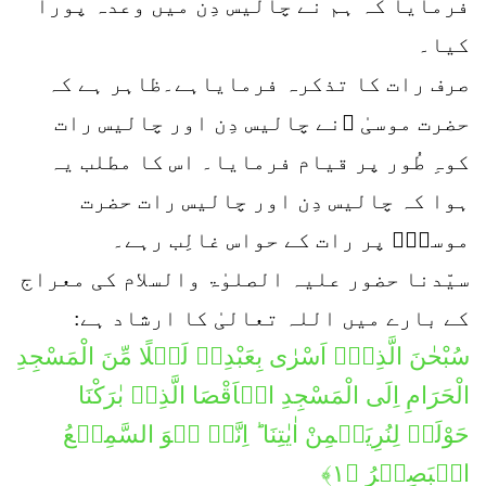
فرمایا کہ ہم نے چالیس دِن میں وعدہ پورا
کیا۔
صرف رات کا تذکرہ فرمایاہے۔ظاہر ہے کہ
حضرت موسیٰ ؑنے چالیس دِن اور چالیس رات
کوہِ طُور پر قیام فرمایا۔ اس کا مطلب یہ
ہوا کہ چالیس دِن اور چالیس رات حضرت
موسیٰؑ پر رات کے حواس غالِب رہے۔
سیّدنا حضور علیہ الصلوٰۃ والسلام کی معراج
کے بارے میں اللہ تعالیٰ کا ارشاد ہے:
سُبْحٰنَ الَّذِیۡۤ اَسْرٰی بِعَبْدِہٖ لَیۡلًا مِّنَ الْمَسْجِدِ
الْحَرَامِ اِلَی الْمَسْجِدِ الۡاَقْصَا الَّذِیۡ بٰرَكْنَا
حَوْلَہٗ لِنُرِیَہٗمِنْ اٰیٰتِنَا ؕ اِنَّہٗ ہُوَ السَّمِیۡعُ
الۡبَصِیۡرُ ﴿۱﴾