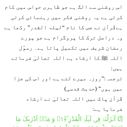
اس روشنی سے الگ ہے جو ظاہری حواس میں کام
کرتی ہے یہ روشنی فکر میں رہنمائی کرتی
ہےقُرآن نے جس کا نام “لیلۃ القدر” رکھا ہے
وہ دراصل ترک کا پروگرام ہے جو پورے
رمضان شریف میں تکمیل پاتا ہے۔ رسوُل
اللہ ﷺ کا ارشاد ہے اللہ تعالیٰ فرماتے
ہیں:
ترجمہ:”روزہ میرے لئے ہے اور اس کی جزا
میں ہوں” (حدیث قدسی)
قُرآن پاک میں اللہ تعالیٰ نے ارشاد
فرمایا ہے:
اِنَّا اَنۡزَلْنٰہُ فِیۡ لَیۡلَۃِ الْقَدْرِ ۚ﴿ۖ۱﴾ وَ مَاۤ اَدْرٰىکَ مَا