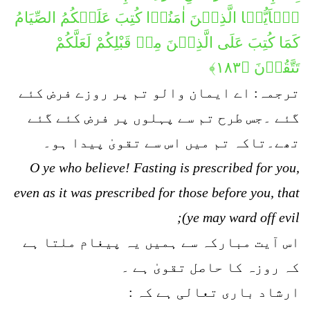
یٰۤاَیُّہَا الَّذِیۡنَ اٰمَنُوۡا كُتِبَ عَلَیۡكُمُ الصِّیَامُ
کَمَا كُتِبَ عَلَی الَّذِیۡنَ مِنۡ قَبْلِكُمْ لَعَلَّكُمْ
تَتَّقُوۡنَ ﴿۱۸۳﴾
ترجمہ: اے ایمان والو تم پر روزے فرض کئے
گئے ۔جس طرح تم سے پہلوں پر فرض کئے گئے
تھے۔تاکہ تم میں اس سے تقویٰ پیدا ہو۔
O ye who believe! Fasting is prescribed for you,
even as it was prescribed for those before you, that
ye may ward off evil);
اس آیت مبارکہ سے ہمیں یہ پیغام ملتا ہے
کہ روزہ کا حاصل تقویٰ ہے ۔
ارشاد باری تعالی ہے کہ :