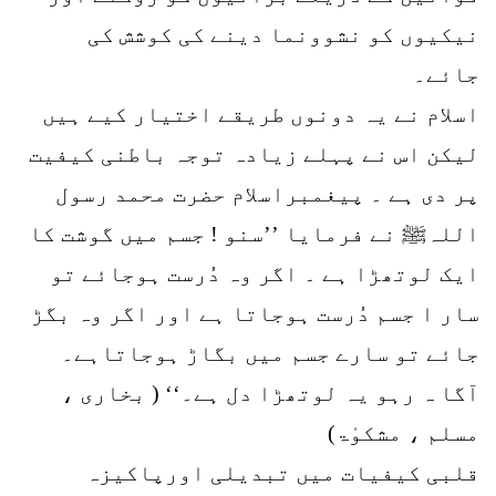
نیکیوں کو نشوونما دینے کی کوشش کی
جائے۔
اسلام نے یہ دونوں طریقے اختیار کیے ہیں
لیکن اس نے پہلے زیادہ توجہ باطنی کیفیت
پر دی ہے ۔ پیغمبراسلام حضرت محمد رسول
اللہﷺ نے فرمایا ’’سنو ! جسم میں گوشت کا
ایک لوتھڑا ہے ۔ اگر وہ دُرست ہوجائے تو
سار ا جسم دُرست ہوجاتا ہے اور اگر وہ بگڑ
جائے تو سارے جسم میں بگاڑ ہوجاتاہے۔
آگا ہ رہو یہ لوتھڑا دل ہے۔‘‘ ( بخاری ،
مسلم ، مشکوٰۃ)
قلبی کیفیات میں تبدیلی اورپاکیزہ