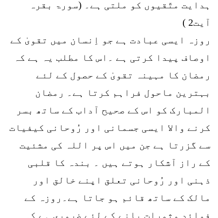
ہدایت متّقیوں کو ملتی ہے۔ (سورۃ بقرہ
آیت2 )
روزہ ایسی عبادت ہے جو اِنسان میں تقویٰ کے
اوصاف پیدا کرتی ہے ۔اس کا مطلب یہ ہے کہ
رمضان کا مہینہ تقویٰ کے حصول کے لئے
بہترین ماحول فراہم کرتا ہے۔ رمضان
المبارک کو اس کے صحیح آداب کے ساتھ بسر
کرنے والا ایسی جسمانی اور رُوحانی کیفیات
سے گزرتا ہے جن میں اس پر اللہ کی مشئیت
کے راز آشکار ہوتے ہیں ۔ بندہ کا قلبی
ذہنی اور رُوحانی تعلق اپنے خالق اور
مالک کے ساتھ قائم ہو جاتا ہے۔روزہ کے
فوائد وثمرات پانے کے لئے ضروری ہے کہ