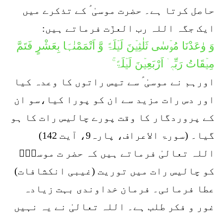
حاصل کرتا ہے۔ حضرت موسیٰ ؑ کے تذکرے میں
ایک جگہ اللہ رب العزّت فرماتے ہیں:
وَ وٰعَدْنَا مُوۡسٰی ثَلٰثِیۡنَ لَیۡلَۃً وَّ اَتْمَمْنٰہَا بِعَشْرٍ فَتَمَّ
مِیۡقَاتُ رَبِّہٖۤ اَرْبَعِیۡنَ لَیۡلَۃً ۚ
اورہم نے موسیٰ ؑ سے تیس راتوں کا وعدہ کیا
اور دس رات مزید سے ان کو پورا کیا،سو ان
کے پروردگار کا وقت پورے چالیس رات کا ہو
گیا۔ (سورۃ الاعراف، پارہ9، آیت 142)
اللہ تعالیٰ فرماتے ہیں کہ حضر ت موسیٰؑ
کو چالیس رات میں توریت (غیبی انکشافات)
عطا فرمائی۔ فرمان خداوندی بہت زیادہ
غور و فکر طلب ہے۔ اللہ تعالیٰ نے یہ نہیں