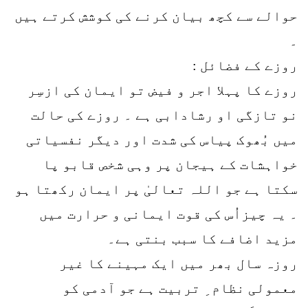
حوالے سے کچھ بیان کرنے کی کوشش کرتے ہیں
۔
روزے کے فضائل :
روزے کا پہلا اجر و فیض تو ایمان کی ازسِر
نو تازگی او رشادابی ہے ۔ روزے کی حالت
میں بُھوک پیاس کی شدت اور دیگر نفسیاتی
خواہشات کے ہیجان پر وہی شخص قابو پا
سکتا ہے جو اللہ تعالیٰ پر ایمان رکھتا ہو
۔ یہ چیزاُس کی قوت ایمانی و حرارت میں
مزید اضافے کا سبب بنتی ہے۔
روزہ سال بھر میں ایک مہینے کا غیر
معمولی نظام ِ تربیت ہے جو آدمی کو