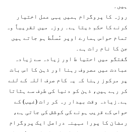
ہیں۔
روزہ کا پروگرام ہمیں یہی عمل اختیار
کرنے کا حکم دیتا ہے۔ روزہ میں تقریباً وہ
تمام حواس ہمارے اوپر مُسلَّط ہو جاتے ہیں
جن کا نام رات ہے۔
گفتگو میں احتیا ط اور زیادہ سے زیادہ
عبادت میں مصروف رہنا اور ذہن کا اس بات
پر مرکوز رہنا کہ یہ کام صرف اللہ کے لئے
کر رہے ہیں، ذہن کو دنیا کی طرف سے ہٹاتا
ہے۔زیادہ وقت بیدار رہ کر رات (غیب) کے
حواس کے قریب ہونے کی کوشش کی جاتی ہے،
رمضان کا پورا مہینہ دراصل ایک پروگرام