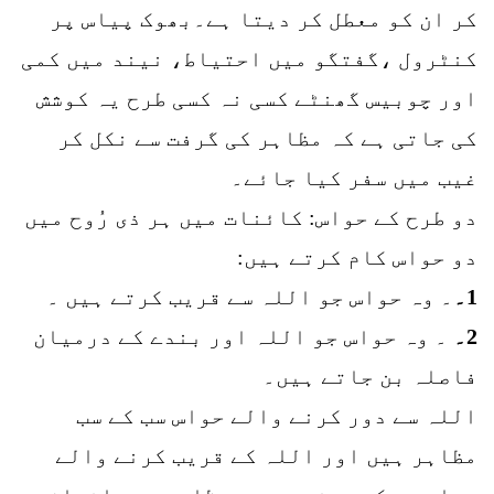
کر ان کو معطل کر دیتا ہے۔بھوک پیاس پر
کنٹرول ،گفتگو میں احتیاط، نیند میں کمی
اور چوبیس گھنٹے کسی نہ کسی طرح یہ کوشش
کی جاتی ہے کہ مظاہر کی گرفت سے نکل کر
غیب میں سفر کیا جائے۔
دو طرح کے حواس: کائنات میں ہر ذی رُوح میں
دو حواس کام کرتے ہیں:
1۔
۔ وہ حواس جو اللہ سے قریب کرتے ہیں ۔
2۔
۔ وہ حواس جو اللہ اور بندے کے درمیان
فاصلہ بن جاتے ہیں۔
اللہ سے دور کرنے والے حواس سب کے سب
مظاہر ہیں اور اللہ کے قریب کرنے والے