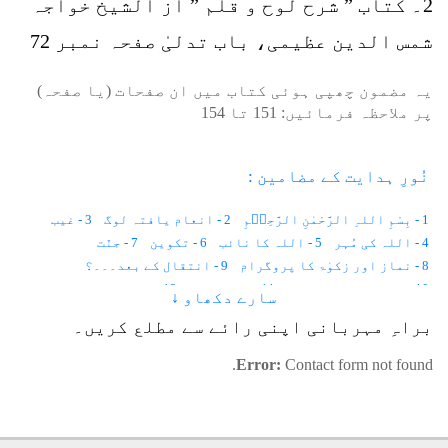
2۔ کتاب ” شرح لوح و قلم ” اَز الشیخ خواجہ
شمس الدین عظیمی، باب تدلیٰ صفحہ نمبر 72
یہ مضمون چھپی ہوئی کتاب میں ان صفحات (یا صفحہ)
پر ملاحظہ فرمائیں:
151
تا
154
نُورِ ہدایت کے مضامین :
1 - بِسْمِ اللہِ الرَّحْمٰنِ الرَّحِیۡمِ
2 - انعام یافتہ لوگ
3 - غیب
4 - اللہ کی مُہر
5 - اللہ کا نائب
6 - تکوین
7 - جنّت
8 - نماز اور زکوٰۃ کا پروگرام
9 - انتقال کے بعد۔۔۔؟
10 - پھٹکارے ہوے بندر
11 - من و سلویٰ
12 - اللہ دیکھ رہا ہے
سارے دکھاو ↓
13 - آزمائش
14 - اِنَّا لِلہِ وَ اِنَّاۤ اِلَیۡہِ رٰجِعُوۡنَ
15 - روزہ
براہِ مہربانی اپنی رائے سے مطلع کریں۔
16 - سریع الحساب
17 - حُرمت والا مہینہ
18 - قانوُنِ قُدرَت
19 - دین میں زبردستی نہیں
Error:
Contact form not found.
20 - حضرت ابراہیم علیہ السلام کا نمرود سےمکالمہ
21 - حیات و ممات
22 - یقین CONVINCEMENT
23 - سوُدخوری کی ممانعت INHIBITION TO USURY