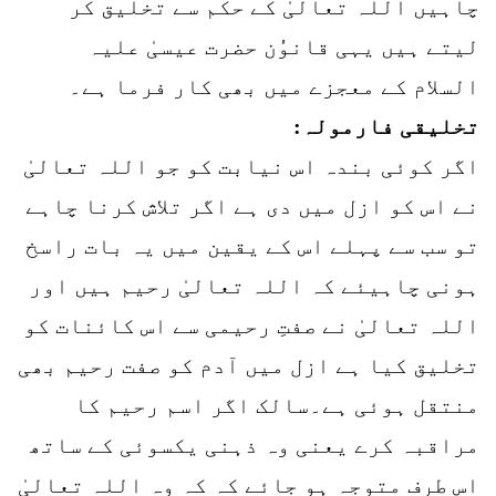
چاہیں اللہ تعالیٰ کے حکم سے تخلیق کر
لیتے ہیں یہی قانوُن حضرت عیسیٰ علیہ
السلام کے معجزے میں بھی کار فرما ہے۔
تخلیقی فارمولہ:
اگر کوئی بندہ اس نیابت کو جو اللہ تعالیٰ
نے اس کو ازل میں دی ہے اگر تلاش کرنا چاہے
تو سب سے پہلے اس کے یقین میں یہ بات راسخ
ہونی چاہیئے کہ اللہ تعالیٰ رحیم ہیں اور
اللہ تعالیٰ نے صفتِ رحیمی سے اس کائنات کو
تخلیق کیا ہے ازل میں آدم کو صفت رحیم بھی
منتقل ہوئی ہے۔سالک اگر اسم رحیم کا
مراقبہ کرے یعنی وہ ذہنی یکسوئی کے ساتھ
اس طرف متوجہ ہو جائے کہ کہ وہ اللہ تعالیٰ