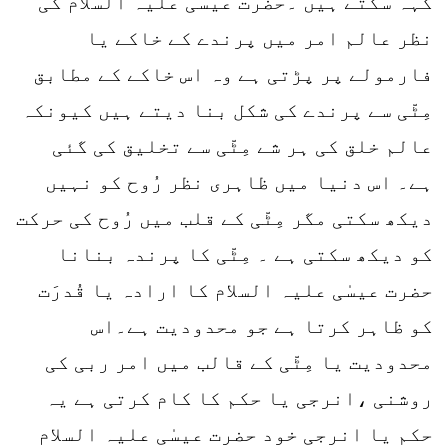
کہہ سکتے ہیں ۔حضرت عیسیٰ علیہ السلام کی
نظر عالم امر میں پرندے کے خاکے یا
فارمولے پر پڑتی ہے وہ اس خاکے کے مطابق
مِٹّی سے پرندے کی شکل بنا دیتے ہیں کیونکہ
عالم خلق کی ہر شے مِٹّی سے تخلیق کی گئی
ہے۔ اس دنیا میں ظاہری نظر رُوح کو نہیں
دیکھ سکتی مگر مِٹّی کے قلب میں رُوح کی حرکت
کو دیکھ سکتی ہے ۔ مِٹّی کا پرندہ بنانا
حضرت عیسٰی علیہ السلام کا ارادہ یا قُدرَت
کو ظاہر کرتا ہے جو محدودیت ہے۔اس
محدودیت یا مِٹّی کے قالب میں امر ربی کی
روشنی ،انرجی یا حکم کا کام کرتی ہے یہ
حکم یا انرجی خود حضرت عیسٰی علیہ السلام