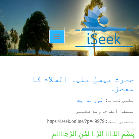
Toggle
navigation
حضرت عیسیٰ علیہ السلام کا
معجزہ
مکمل کتاب :
نُورِ ہدایت
مصنف : آصف جاوید عظیمی
مختصر لنک :
https://iseek.online/?p=49979
بِسْمِ اللہِ الرَّحۡمٰنِ الرَّحِیۡمِ