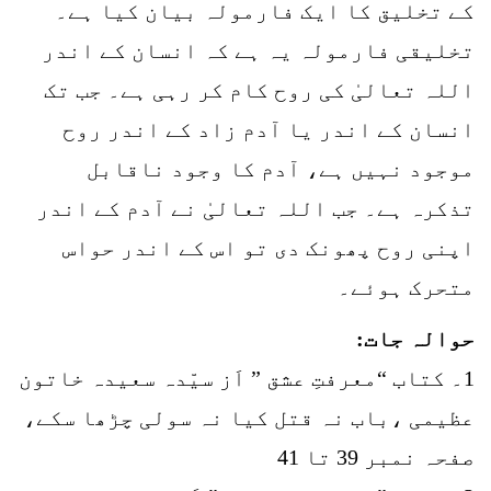
کے تخلیق کا ایک فارمولہ بیان کیا ہے۔
تخلیقی فارمولہ یہ ہے کہ انسان کے اندر
اللہ تعالیٰ کی روح کام کر رہی ہے۔ جب تک
انسان کے اندر یا آدم زاد کے اندر روح
موجود نہیں ہے، آدم کا وجود ناقابل
تذکرہ ہے۔ جب اللہ تعالیٰ نے آدم کے اندر
اپنی روح پھونک دی تو اس کے اندر حواس
متحرک ہوئے۔
حوالہ جات:
1۔ کتاب “معرفتِ عشق ” اَز سیّدہ سعیدہ خاتون
عظیمی ،باب نہ قتل کیا نہ سولی چڑھا سکے،
صفحہ نمبر 39 تا 41