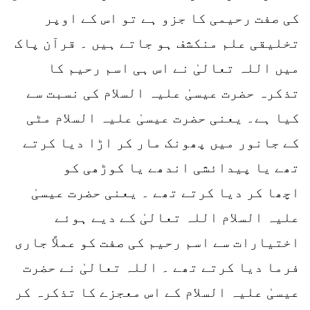
کی صفت رحیمی کا جزو ہے تو اس کے اوپر
تخلیقی علم منکشف ہو جاتے ہیں ۔ قرآن پاک
میں اللہ تعالیٰ نے اس ہی اسم رحیم کا
تذکرہ حضرت عیسیٰ علیہ السلام کی نسبت سے
کیا ہے۔ یعنی حضرت عیسیٰ علیہ السلام مٹی
کے جانور میں پھونک مار کر اڑا دیا کرتے
تھے یا پیدائشی اندھے یا کوڑھی کو
اچھا کر دیا کرتے تھے ۔ یعنی حضرت عیسیٰ
علیہ السلام اللہ تعالیٰ کے دیے ہوئے
اختیارات سے اسم رحیم کی صفت کو عملاً جاری
فرما دیا کرتے تھے ۔ اللہ تعالیٰ نے حضرت
عیسیٰ علیہ السلام کے اس معجزے کا تذکرہ کر