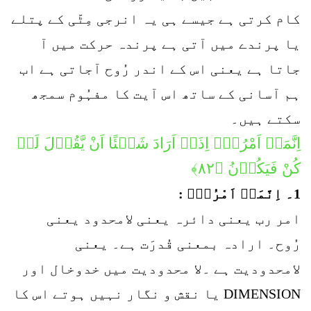
کام کرتی ہے جیسے ہی یہ انرجی مِٹّی کے پتلے
یا پرندے میں آتی ہے پرندہ حرکت میں آ
جاتا ہے یعنی اس کے اندر رُوح آجاتی ہے اب
ہم آسانی کے ساتھ اس آیت کا مفہُوم سمجھ
سکتے ہیں۔
اِنَّمَاۤ اَمْرُہٗۤ اِذَاۤ اَرَادَ شَیۡئًا اَنْ یَّقُوۡلَ لَہٗ
كُنْ فَیَكُوۡنُ ﴿۸۲﴾
1۔ اِنَّمَاۤ اَمْرُہٗۤ :
امر رب یعنی دائرہ یعنی لامحدود یعنی
رُوح۔ ارادہ بمعنی قُدرَت ہے۔ یعنی
لامحدودیت ہے ۔لا محدودیت میں خدوخال اور
DIMENSION یا نقش و نگار نہیں ہوتے اس کا