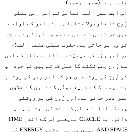
جاتی ہے۔ (سورۃ یسین)
اس آیت میں اللہ تعالیٰ نے اَمر ربی یعنی
رُوح کا فارمولا بتایا ہے۔کہ امر کے ارادے
میں جب کوئی شے آتی ہے تو وہ کہتا ہے ہو جا
تو وہ ہو جاتی ہے۔حضرت عیسٰی علیہ السلام
جب امر ربّی کی حیثیّت سے اللہ تعالیٰ کے اذن
سے رُوح پھونکنے کا عمل کرتے ہیں تو خود آپ
کی رُوح کی روشنیاں جو کہ امر ربی کی روشنی
ہے ۔پھونک کے ذریعے مِٹّی کے ذرّوں کے خلاؤں
میں بھر جاتی ہے۔اور رُوح کی ہر روشنی
چونکہ اللہ تعالیٰ کی ذات کی روشنی ہے یہ
دائرہ یا CIRCLE ہےیعنی اس کے اندر TIME
AND SPACE نہیں ہے یہ روشنی ENERGY کا