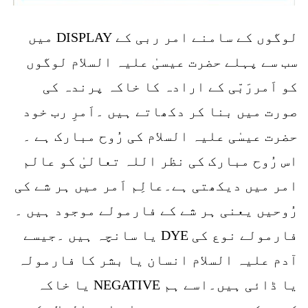
لوگوں کے سامنے امر ربی کے DISPLAY میں
سب سے پہلے حضرت عیسیٰ علیہ السلام لوگوں
کو اَمررَبّی کے ارادہ کا خاکہ پرندہ کی
صورت میں بنا کر دکھاتے ہیں ۔اَمرِ رب خود
حضرت عیسٰی علیہ السلام کی رُوح مبارک ہے ۔
اس رُوح مبارک کی نظر اللہ تعالیٰ کو عالم
امر میں دیکھتی ہے۔عالِم اَمر میں ہر شے کی
رُوحیں یعنی ہر شے کے فارمولے موجود ہیں ۔
فارمولے نوع کی DYE یا سانچہ ہیں ۔جیسے
آدم علیہ السلام انسان یا بشر کا فارمولہ
یا ڈائی ہیں۔اسے ہم NEGATIVE یا خاکہ