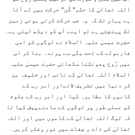
اللہ تعالیٰ کا حکم” کُن” حرکت میں لے آتا
ہے یہاں تک کہ یہ جب حرکت کرتی ہوئی زمین
تک پہنچتی ہے تو اپنے آپ کو دیکھ لیتی ہے۔
حضرت عیسیٰ علیہ السلام نے لوگوں کو اسی
فارمولے کے تحت مِٹّی سے پرندہ بنا کر اس
میں رُوح پھونکنا سکھائی حضرت عیسیٰ علیہ
السلام اللہ تعالیٰ کے نائب اور خلیفہ بن
کر دنیا میں تشریف لائےاور امر رب کے
کاموں کا مظاہرہ کیا اور امر رب کے علوم
کو عملی طور پر لوگوں کے سامنےپیش کیا تا
کہ لوگ اللہ تعالیٰ کے کاموں میں اور اللہ
تعالیٰ کی ذات و صِفات میں غور وفکر کریں۔