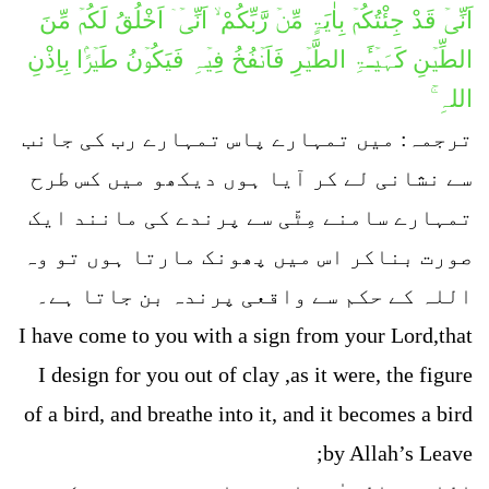
اَنِّیۡ قَدْ جِئْتُكُمۡ بِاٰیَۃٍ مِّنۡ رَّبِّكُمْ ۙ اَنِّیۡۤ اَخْلُقُ لَكُمۡ مِّنَ
الطِّیۡنِ کَہَیۡـَٔۃِ الطَّیۡرِ فَاَنۡفُخُ فِیۡہِ فَیَكُوۡنُ طَیۡرًۢا بِاِذْنِ
اللہِ ۚ
ترجمہ: میں تمہارے پاس تمہارے رب کی جانب
سے نشانی لے کر آیا ہوں دیکھو میں کس طرح
تمہارے سامنے مِٹّی سے پرندے کی مانند ایک
صورت بناکر اس میں پھونک مارتا ہوں تو وہ
اللہ کے حکم سے واقعی پرندہ بن جاتا ہے۔
I have come to you with a sign from your Lord,that
I design for you out of clay ,as it were, the figure
of a bird, and breathe into it, and it becomes a bird
by Allah’s Leave;