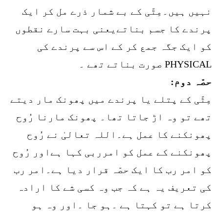
نہیں ہیں۔مِٹّی کے بے شمار ذرے مل کر ایک
پرندے کا جسم بناتےیعنی بہت سارے نقطوں
کو ایک جگہ جمع کر کے اس سے پرندے کی
PHYSICAL صورت بناتے تھے ۔
حصّہ دوم:
مِٹّی کے پتلے یا پرندے میں پھونک مار دیتے
تھے تو وہ اڑ جاتا تھا۔ پھونک مارنا رُوح
پھونکنے کا عمل ہے۔اللہ تعالیٰ نے رُوح
پھونکنے کے عمل کو امرربی کہا ہےاور رُوح
کو امر رب کا ایک حصّہ قرار دیا ہے۔امر رب
کی تعریف یہ ہے کہ جب وہ کسی شے کا ارادہ
کرتا ہے تو کہتا ہے ۔ہو جا ۔اور وہ ہو