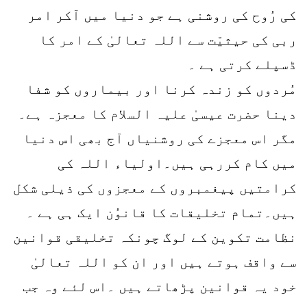
کی رُوح کی روشنی ہے جو دنیا میں آکر امر
ربی کی حیثیّت سے اللہ تعالیٰ کے امر کا
ڈسپلے کرتی ہے ۔
مُردوں کو زندہ کرنا اور بیماروں کو شفا
دینا حضرت عیسیٰ علیہ السلام کا معجزہ ہے۔
مگر اس معجزے کی روشنیاں آج بھی اس دنیا
میں کام کررہی ہیں۔اولیاء اللہ کی
کرامتیں پیغمبروں کے معجزوں کی ذیلی شکل
ہیں۔تمام تخلیقات کا قانوُن ایک ہی ہے ۔
نظامت تکوین کے لوگ چونکہ تخلیقی قوانین
سے واقف ہوتے ہیں اور ان کو اللہ تعالیٰ
خود یہ قوانین پڑھاتے ہیں ۔اس لئے وہ جب