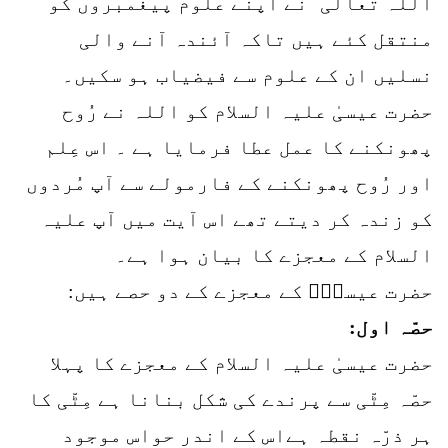
اللہ تعالی ٰنے اپنے علوم پیغمبروں کو
منتقل کئے ہیں تاکہ آئندہ آنے والی
نسلیں ان کے علوم سے فیضیاب ہو سکیں۔
حضرت عیسیٰ علیہ السلام کو اللہ نے رُوح
پھونکنے کا عمل عطا فرمایا ہے ۔ اس عِلم
اور رُوح پھونکنے کے فارمولے سے آپ مُردوں
کو زندہ کر دیتے تھے اس آیت میں آپ علیہ
السلام کے معجزے کا بیان ہوا ہے۔
حضرت عیسیٰؑ کے معجزے کے دو حصے ہیں:
حصّہ اول:
حضرت عیسیٰ علیہ السلام کے معجزے کا پہلا
حصّہ مِٹّی سے پرندے کی شکل بنانا ہے مِٹّی کا
ہر ذرّہ نقطہ ہےاس کے اندر حواس موجود