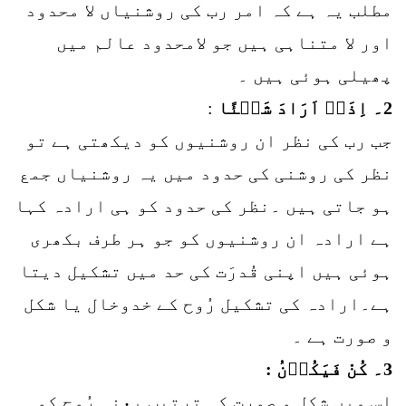
مطلب یہ ہے کہ امر رب کی روشنیاں لا محدود
اور لا متناہی ہیں جو لامحدود عالم میں
پھیلی ہوئی ہیں ۔
2۔ اِذَاۤ اَرَادَ شَیۡئًا
:
جب رب کی نظر ان روشنیوں کو دیکھتی ہے تو
نظر کی روشنی کی حدود میں یہ روشنیاں جمع
ہو جاتی ہیں ۔نظر کی حدود کو ہی ارادہ کہا
ہے ارادہ ان روشنیوں کو جو ہر طرف بکھری
ہوئی ہیں اپنی قُدرَت کی حد میں تشکیل دیتا
ہے۔ارادہ کی تشکیل رُوح کے خدوخال یا شکل
و صورت ہے ۔
3۔ كُنْ فَیَكُوۡنُ :
اس میں شکل و صورت کی ترتیب یعنی رُوح کو