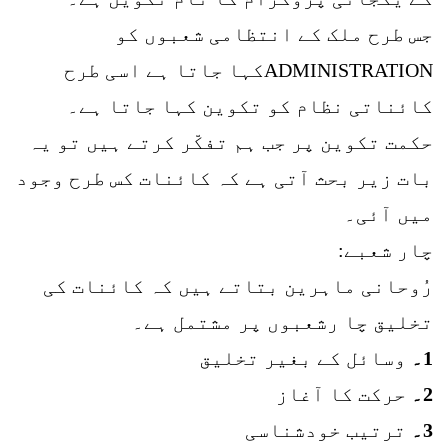
جس طرح ملک کے انتظامی شعبوں کو
ADMINISTRATIONکہا جاتا ہے اسی طرح
کائناتی نظام کو تکوین کہا جاتا ہے۔
حکمت تکوین پر جب ہم تفکّر کرتے ہیں تو یہ
بات زیر بحث آتی ہے کہ کائنات کس طرح وجود
میں آئی۔
چار شعبے:
رُوحانی ماہرین بتاتے ہیں کہ کائنات کی
تخلیق چا رشعبوں پر مشتمل ہے۔
1۔
وسائل کے بغیر تخلیق
2۔
حرکت کا آغاز
3۔
ترتیب خودشناسی