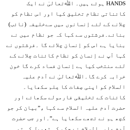
HANDS ہوتے ہیں۔ اﷲتعالیٰ نے ایک
کائناتی نظام تخلیق کیا اور اس نظام کو
چلانے کے لئے اِنسانوں میں سےخلیفہ (نائب)
بنائے۔فرشتوں سے کہا کہ جو نظام میں نے
بنایا ہے اس کو اِنسان چلائے گا ۔فرشتوں نے
کہا آپ نے اِنسان کو نظام کائنات چلانے کے
لئے منتخب کیا ہے اِنسان فساد کرے گا خون
خرابہ کرے گا۔اﷲتعالیٰ نے آدم علیہ
السلام کو اپنی صِفات کا عِلم سکھایا۔
کائنات کے تخلیقی فارمولے سکھائے اور
حضرت آدم علیہ السلام سے کہا ،”بیان کر جو
کچھ ہم نے تجھے سکھایا ہے”۔اور جب حضرت
آدم علیہ السلام نے حکم کی تعمیل کی تو