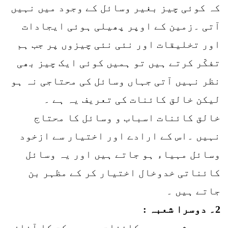
کہ کوئی چیز بغیر وسائل کے وجود میں نہیں
آتی ۔زمین کے اوپر پھیلی ہوئی ایجادات
اور تخلیقات اور نئی نئی چیزوں پر جب ہم
تفکّر کرتے ہیں تو ہمیں کوئی ایک چیز بھی
نظر نہیں آتی جہاں وسائل کی محتاجی نہ ہو
لیکن خالق کائنات کی تعریف یہ ہے ۔
خالق کائنات اسباب و وسائل کا محتاج
نہیں ۔اس کے ارادے اور اختیار سے ازخود
وسائل مہیاء ہو جاتے ہیں اور یہ وسائل
کائناتی خدوخال اختیار کر کے مظہر بن
جاتے ہیں ۔
2۔ دوسرا شعبہ :
دوسرے شعبے میں کائنات میں حرکت کا آغاز