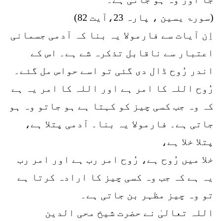
(سورۃ یسین ، پارہ 23،آیت 82)
اِن آیات سے فارمولا یہ بنا کہ آدمی جسمانی
اعتبار سے ناقابل تذکرہ شے ہے۔ اس کے
اندر رُوح ڈال دی گئی تو اسے حواس مل گئے۔
رُوح اللہ کا امر ہے اور اللہ کا امر یہ ہے
کہ وہ جب کسی چیز کو کہتا ہے ہو جاتو وہ ہو
جاتی ہے۔ فارمولا یہ بنا۔ آدمی پتلا ہے،
پتلا خلا ہے،
خلا میں رُوح ہے، رُوح امر رب ہے اور امر رب
یہ ہے کہ جب وہ کسی چیز کا ارادہ کرتا ہے
تو وہ چیز مظہر بن جاتی ہے۔
اللہ تعالیٰ نے حضرت شیخ محی الدین