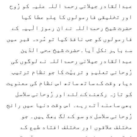
عبدالقادر جیلانی رحمۃ اللہ علیہ کو رُوح
اور تخلیقی فارمولوں کا عِلم عطا کیا
حضرت شیخ رحمۃاللہ نے ان رموز الٰہیہ کے
فارمولوں کو جب نافذ کیا تو مُردہ قبر میں
سے باہر نکل آیا۔حضرت شیخ محی الدّین
عبدالقادر جیلانی رحمۃاللہ نے لوگوں کی
رُوحانی تعلیم و تربیّت کا جو نظام ترتیب
دیا، وقت کے ساتھ ساتھ اس نظام کی معنویت
کو تازہ رکھنے کے لئے اور رُوحانی سلاسل
بھی سامنے آتے رہے۔ اس وقت دنیا میں رائج
رُوحانی سلاسل دو سو کے لگ بھگ ہیں۔ جو
مختلف علاقوں اور مختلف افتاد طبع کے