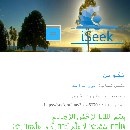
Toggle
navigation
تکوین
مکمل کتاب :
نُورِ ہدایت
مصنف : آصف جاوید عظیمی
مختصر لنک :
https://iseek.online/?p=45970
بِسْمِ اللہِ الرَّحْمٰنِ الرَّحِیۡمِ
قَالُوۡا سُبْحٰنَکَ لَا عِلْمَ لَنَاۤ اِلَّا مَا عَلَّمْتَنَا ؕ اِنَّکَ