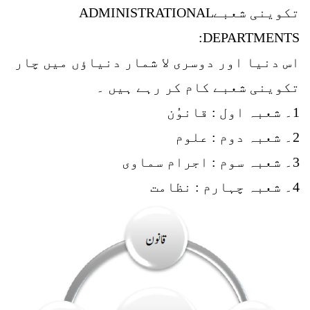
تکوینی شعبےADMINISTRATIONAL
DEPARTMENTS:
اس دنیا اور دوسری لا شمار دنیاؤں میں چار
تکوینی شعبے کام کر رہے ہیں ۔
1۔ شعبہ اول : قانوُن
2۔ شعبہ دوم : علوم
3۔ شعبہ سوم : اجرام سماوی
4۔ شعبہ چہارم : نظامت