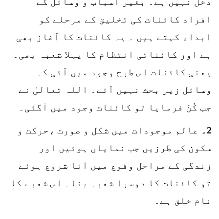
دخل نہیں ہے۔ بغیر اسباب و وسائل کے
افراد کائنات کی تخلیق کے مرحلے کو
ابداء کہتے ہیں ۔ یہ کائنات کا آغاز بھی
ہے اور کائناتی انتظام کا پہلا شعبہ بھی۔
یعنی کائنات اس طرح وجود میں آئی کہ
وسائل زیر بحث نہیں آئے۔ اللہ تعالیٰ نے
جب کُنْ فرمایا تو کائنات وجود میں آگئی۔
2۔
عالم موجودات میں شکل و صورت ،حرکت و
سکون کی طرزیں جب نمایاں ہوئیں اور
زندگی کے مراحل وقوع میں آنا شروع ہوئے
تو کائنات کا دوسرا شعبہ بنا۔ اس شعبے کا
نام خلق ہے۔