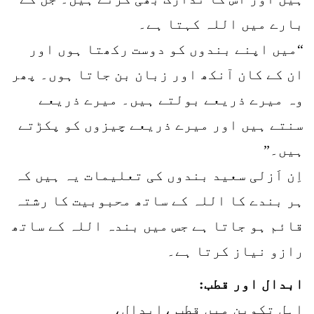
بارے میں اللہ کہتا ہے۔
“میں اپنے بندوں کو دوست رکھتا ہوں اور
ان کے کان آنکھ اور زبان بن جاتا ہوں۔ پھر
وہ میرے ذریعے بولتے ہیں۔ میرے ذریعے
سنتے ہیں اور میرے ذریعے چیزوں کو پکڑتے
ہیں۔”
اِن اَزلی سعید بندوں کی تعلیمات یہ ہیں کہ
ہر بندے کا اللہ کے ساتھ محبوبیت کا رشتہ
قائم ہو جاتا ہے جس میں بندہ اللہ کے ساتھ
رازو نیاز کرتا ہے۔
ابدال اور قطب:
اہلِ تکوین میں قطب ،ابدال،