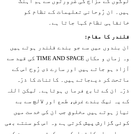
لوگوں کے مزاج کی ضرورتوں سے ہم آہنگ
ہیں۔ ان رُوحانی تعلیمات کے نظام کو
خانقاہی نظام کہا جاتا ہے۔
قلندر کا مقام:
ان بندوں میں سے جو بندے قلندر ہوتے ہیں
وہ زماں و مکاں TIME AND SPACE کی قید سے
آزاد ہو جاتے ہیں اور سارے ذی رُوح اس کے
ماتحت کر دیےجاتے ہیں۔ کائنات کا ذرّہ
ذرّہ ان کے تابع فرما ں ہوتاہے۔ لیکن اللہ
کے یہ نیک بندے غرض، طمع اور لالچ سے بے
نیاز ہوتے ہیں مخلوق جب ان کی خدمت میں
کوئی گزارش پیش کرتی ہے وہ اس کو سنتے بھی
ہیں اور اس کا تدارک بھی کرتے ہیں۔ جن کے