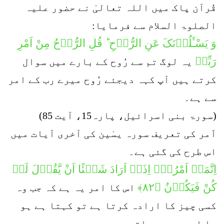
قُرآن پاک میں اللہ تعالیٰ نے حضور علیہ
الصلوۃ السلام سے فرمایا:
وَ یَسْـَٔلُوۡنَکَ عَنِ الرُّوۡحِ ؕ قُلِ الرُّوۡحُ مِنْ اَمْرِ
رَبِّیۡ
یہ لوگ تم سے رُوح کے بارے میں سوال
کرتے ہیں آپ کہہ دیجئے رُوح میرے رب کے امر
سے ہے۔
(سورۃ بنی اسرائیل، پارہ15، آیت 85)
اَمر کی تعریف سورہ یسٰین کی آخری آیات میں
اس طرح کی گئی ہے۔
اِنَّمَاۤ اَمْرُہٗۤ اِذَاۤ اَرَادَ شَیۡئًا اَنْ یَّقُوۡلَ لَہٗ
كُنْ فَیَكُوۡنُ ﴿۸۲﴾
اس کا امر یہ ہے کہ جب وہ
کسی چیز کا ارادہ کرتا ہے تو کہتا ہے ہو
جا اور وہ ہو جاتی ہے۔