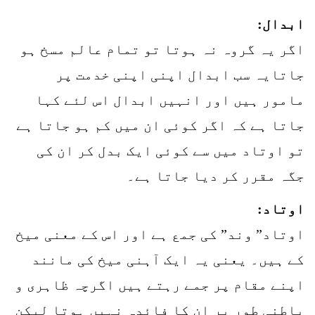
ابدال:
اگر یہ گروہ نہ ہوتا تو تمام عالم مسخ ہو
جاتایہ سب ابدال اپنی اپنی خدمت پر
مامور ہیں اور انہیں ابدال اس لئے کہا
جاتا ہے کہ اگر کوئی ان میں کم ہو جاتا ہے
تو اوتاد میں سے کوئی ایک بدل کر ان کی
جگہ مقرر کر دیا جاتا ہے۔
اوتاد:
اوتاد” وند” کی جمع ہے اور اس کے معنی میخ
کے ہیں۔ یعنی یہ ایک آہنی میخ کی مانند
اپنے مقام پر جمے رہتے ہیں اگرچہ ظاہری و
باطنی طور پر ان کا فائدہ نہیں ہوتا لیکن