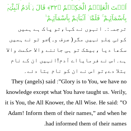
اَنۡتَ الْعَلِیۡمُ الْحَکِیۡمُ ﴿۳۲﴾ قَالَ یٰۤاٰدَمُ اَنۡۢبِئْہُمۡ
بِاَسْمَآئِہِمْ ۚ فَلَمَّاۤ اَنۡۢبَاَہُمْ بِاَسْمَآئِہِمْ ۙ
ترجمہ:۔ انہوں نے کہا،تو پاک ہے ہمیں
کوئی عِلم نہیں مگر( صرف وہ)جو تو نے ہمیں
سکھا دیا ،بیشک تو ہی جاننے والا حکمت والا
ہے۔اس نے فرمایااے آدم!انہیں ان کے نام
بتلا دے،تو اس نے ان کو نام بتا دئے۔
They (angels) said :”Glory is to You, we have no
knowledge except what You have taught us. Verily,
it is You, the All Knower, the All Wise. He said: ”O
Adam! Inform them of their names,” and when he
had informed them of their names.