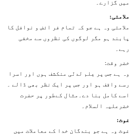
میں گزارے۔
ملامتی:
ملامتی وہ ہے جو کہ تمام فر ائض و نوافل کا
پابند ہو مگر لوگوں کی نظروں سے مخفی
رہے۔
خضر وقت:
وہ ہے جس پر عِلم لدنّی منکشف ہوں اور اسرا
رسے واقف ہو اور جس پر ایک نظر بھی ڈالے ۔
اسے کامل بنا دے۔مثال کےطور پر حضرت
خضرعلیہ السلام۔
غوث:
غوث وہ ہے جو بندگان خدا کے معاملات میں