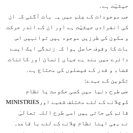
حیثیّت ہے۔
جب موجودات کے عِلم میں یہ بات آگئی کہ ان
کی انفرادی حیثیّت ہے اور ان کے اندر حرکت
و سکون کی طرزیں موجود ہیں توانہیں اس
بات کا وقوف حاصل ہوا کہ زندگی ایک ایسے
دائرے میں بند ہے جہاں اِنسان اور کائنات
قضاء و قدر کے فیصلوں کی محتاج ہے۔
تکوین کے عہدے:
جس طرح دنیا میں کسی حکومت یا نظام
کوچلانے کے لئے مختلف شعبے اورMINISTRIES
قائم کی جاتی ہیں اسی طرح اللہ تعالیٰ
نے بھی اپنا نظام چلانے کے لئے با قاعدہ