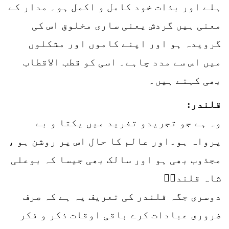
ہلے اور بذات خود کامل و اکمل ہو۔ مدار کے
معنی ہیں گردش یعنی ساری مخلوق اس کی
گرویدہ ہو اور اپنے کاموں اور مشکلوں
میں اس سے مدد چاہے۔ اسی کو قطب الاقطاب
بھی کہتے ہیں۔
قلندر:
وہ ہے جو تجریدو تفرید میں یکتا و بے
پرواہ ہو۔اور عالم کا حال اس پر روشن ہو ،
مجذوب بھی ہو اور سالک بھی جیسا کہ بوعلی
شاہ قلندرؒ
دوسری جگہ قلندر کی تعریف یہ ہے کہ صرف
ضروری عبادات کرے باقی اوقات ذکر و فکر