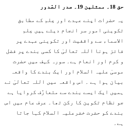
حق 18۔ ممثلین 19۔ صدر الصّدور
یہ حضرات اپنے عہدے اور عِلم کے مطابق
تکوینی امور سر انجام دیتے ہیں عِلم
الاسماء سے واقفیت اور تکوینی عہدے پر
فائز ہونا اللہ تعالیٰ کا کسی بندے پر فضل
و کرم اور انعام ہے۔ سورہ کہف میں حضرت
موسیٰ علیہ السلام اور ایک بندے کا واقعہ
بیان ہوا ہے ۔ اس واقعہ میں اللہ تعالیٰ نے
ہمیں ایک ایسے بندے سے متعارُف کروایا ہے
جو نظام تکوین کا رکن تھا۔ عرف عام میں اس
بندے کو حضرت خضرعلیہ السلام کہا جاتا
ہے۔