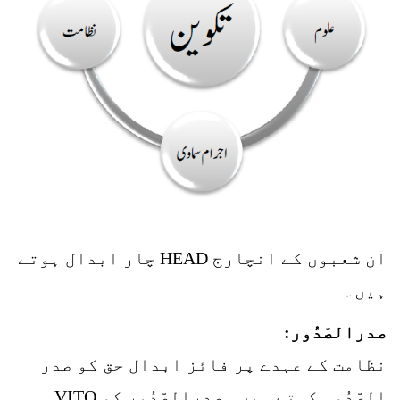
ان شعبوں کے انچارج HEAD چار ابدال ہوتے
ہیں۔
صدرالصّدُور:
نظامت کے عہدے پر فائز ابدال حق کو صدر
الصّدُور کہتے ہیں۔ صدرالصّدُور کو VITO