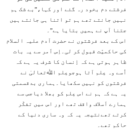
فرشتے دم بخود رہ گئے اور کہا،”بے شک ہم
نہیں جانتے تھے ہم تو اتنا ہی جانتے ہیں
جتنا آپ نے ہمیں بتایا ہے”۔
اس کے بعد فرشتوں نے حضرت آدم علیہ السلام
کی حاکمیّت قبول کر لی۔اِس اَمر سے یہ بات
ظاہر ہوتی ہے کہ اِنسان کا شرف یہ ہے کہ
اُسے وہ عِلم آتا ہوجوعِلم اﷲتعالیٰ نے
فرشتوں کو نہیں سکھایا۔ہماری بدقسمتی
یہ ہے کہ ہم نے اس عِلم کو بھلا دیاجس سے
ہمارے اَسلاف واقف تھے اور اس میں تفکّر
کرتے تھےنتیجہ یہ کہ وہ ساری دنیا کے
حاکم تھے۔