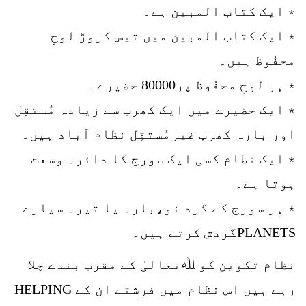
٭ ایک کتاب المبین ہے۔
٭ ایک کتاب المبین میں تیس کروڑ لوحِ
محفُوظ ہیں۔
٭ ہر لوحِ محفُوظ پر80000 حضیرے۔
٭ ایک حضیرے میں ایک کھرب سے زیادہ مُستقِل
اور بارہ کھرب غیرمُستقِل نظام آباد ہیں۔
٭ ایک نظام کسی ایک سورج کا دائرہ وسعت
ہوتا ہے۔
٭ ہر سورج کے گرد نو،بارہ یا تیرہ سیارے
PLANETSگردش کرتے ہیں۔
نظام تکوین کو ﷲتعالیٰ کے مقرب بندے چلا
رہے ہیں اس نظام میں فرشتے ان کے HELPING