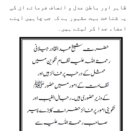
ظاہر اور باطن عدل و انصاف فرمائے ان کی
یہ شناخت بہت مشہور ہے کہ جب چاہیں اپنے
اعضاء جدا کر لیتے ہیں۔