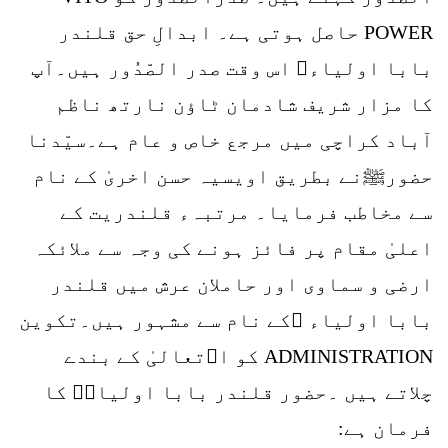
POWER حاصل ہوتی ہے۔ ابدالِ حق قلندر
بابا اولیاء اس وقت صدر الصّدُور ہیں۔آپ
کا مزار شریف شادمان ٹاؤن نارتھ ناظم
آباد کراچی میں مرجع خاص و عام ہے۔سیّدنا
حضورﷺنے بطریق اویسیہ حسن اخریٰ کے نام
سے مخاطب فرمایا۔ مرتبہء قلندریت کے
اعلیٰ مقام پر فائز ہونے کی وجہ سے ملائکہ
ارضی و سماوی اور حاملان عرش میں قلندر
بابا اولیاء کے نام سے مشہور ہیں۔تکوین
ADMINISTRATION کو اﷲتعالیٰ کے بندے
چلاتے ہیں ۔حضور قلندر بابا اولیاءؒ کا
فرمان ہے: