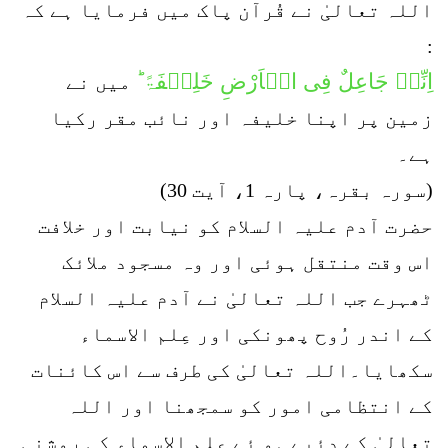
اللہ تعالیٰ نے قُرآن پاک میں فرمایا ہے کہ
:
اِنِّیۡ جَاعِلٌ فِی الۡاَرْضِ خَلِیۡفَۃً ؕ
میں نے
زمین پر اپنا خلیفہ اور نائب مقر رکیا
ہے۔
(سورہ بقرہ، پارہ 1، آیت 30)
حضرت آدم علیہ السلام کو نیابت اور خلافت
اس وقت منتقل ہوئی اور وہ مسجود ملائک
ٹھہرے جب اللہ تعالیٰ نے آدم علیہ السلام
کے اندر رُوح پھونکی اور عِلم الاسماء
سکھایا۔اللہ تعالیٰ کی طرف سے اس کائنات
کے انتظامی امور کو سمجھنا اور اللہ
تعالیٰ کے دئیے ہو ئے عِلم الاسماء کی روشنی