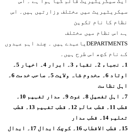
ایک سیکریٹیریٹ قائم کیا ہوا ہے ۔ اس
سیکریٹیریٹ میں مختلف وزارتیں ہیں۔ اس
نظام کا نام تکوین
ہے اس نظام میں مختلف
DEPARTMENTSیاعہدے ہیں ۔ چند اہم عہدوں
کے نام کچھ اس طرح ہیں۔
1۔ نجباء 2۔ نقباء 3۔ ابرار 4۔ اخیار 5۔
اوتاد 6۔ مخدوم شاہ ولایت 5۔ صاحب خدمت 6۔
اہل نظامت
7۔ اہل تفصیل 8۔ غوث 9۔ مدار تفہیم 10۔
قطب 11۔ قطب عالم 12۔ قطب تفہیم 13۔ قطب
تعلیم 14۔ قطب مدار
15۔ قطب الاقطاب 16۔ کوچک ابدال 17۔ ابدال