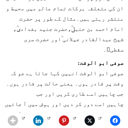
ان کی متعلقہ برکات تمام عالم میں محیط و
منتشر رہتی ہیں۔مثال کے طور پر حضرت
امام احمد بن حنبلؒ،حضرت جنید بغدادیؒ،
شیخ عبدالقادر جیلانی ؒاور حضرت سری
سقطی۔
صوفی ابو الوقت:
صوفی ابو الوقت انہیں کہا جاتا ہے جو کہ
وقت پر قادر ہوں۔ یعنی حالت پر قادر ہوں۔
جب چاہیں اسے طاری کریں اور جب
چاہیں اسے دور کر دیں اور ہوش میں آ جائیں
۔ یہ صوفی ابن ا لوقت سے درجے میں اعلٰی
ہوتے ہیں ۔ مگر ایسے لوگ اس وقت موجود