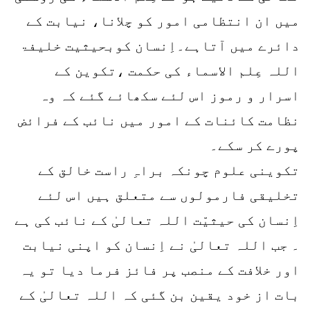
میں ان انتظامی امور کو چلانا، نیابت کے
دائرے میں آتاہے۔اِنسان کوبحیثیت خلیفۃ
اللہ عِلم الاسماء کی حکمت ،تکوین کے
اسرار و رموز اس لئے سکھائے گئے کہ وہ
نظامت کائنات کے امور میں نائب کے فرائض
پورے کر سکے۔
تکوینی علوم چونکہ براہِ راست خالق کے
تخلیقی فارمولوں سے متعلق ہیں اس لئے
اِنسان کی حیثیّت اللہ تعالیٰ کے نائب کی ہے
۔ جب اللہ تعالیٰ نے اِنسان کو اپنی نیابت
اور خلافت کے منصب پر فائز فرما دیا تو یہ
بات از خود یقین بن گئی کہ اللہ تعالیٰ کے