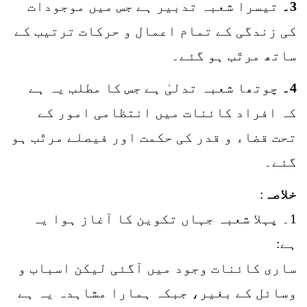
3۔
تیسرا شعبہ تدبیر ہے جس میں موجودات
کی زندگی کے تمام اعمال و حرکات ترتیب کے
ساتھ مرتّب ہو گئے۔
4۔
چوتھا شعبہ تدلیٰ ہے جس کا مطلب یہ ہے
کہ افراد کائنات میں انتظامی امور کے
تحت قضاء و قدر کی حکمت اور فیصلے مرتّب ہو
گئے۔
خلاصہ
:
1۔ پہلا شعبہ جہاں تکوین کا آغاز ہوا یہ
ہے:
ساری کائنات وجود میں آگئی لیکن اسباب و
وسائل کے بغیر، جبکہ ہمارا مشاہدہ یہ ہے