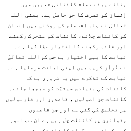
بنائے ہوئے تمام کائناتی شعبوں میں
اِنسان کو تصرف کا حق حاصل ہے۔ یعنی اللہ
تعالیٰ نے عِلم الاسماء کی روشنی میں اِنسان
کو کائنات چلانے، کائنات کو متحرک رکھنے
اور قائم رکھنے کا اختیار عطا کیا ہے۔
نیابت کا یہی اختیار ہے جس کواللہ تعالیٰ
نے قُرآن کریم میں اپنی امانت فرمایا ہے۔
نیابت کے تذکرے میں یہ ضروری ہے کہ
کائنات کی بنیادی حیثیّت کو سمجھا جائے۔
کائنات جن اصولوں ، قاعدوں اور فارمولوں
پر تخلیق کی گئی ہے اور جن قاعدوں
،قوانین پر کائنات چل رہی ہے ان سب امور
کے یکجائی پروگرام کا نام تکوین ہے۔