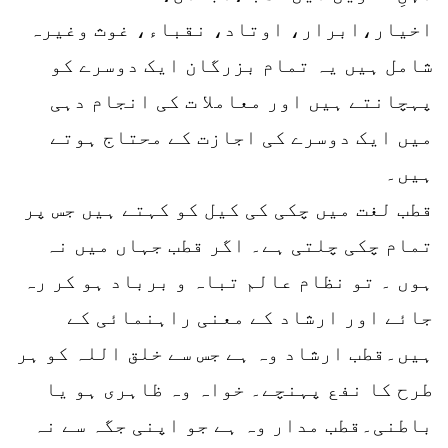
اخیار،ابرار، اوتاد، نقباء، غوث وغیرہ
شامل ہیں یہ تمام بزرگان ایک دوسرے کو
پہچانتے ہیں اور معاملا ت کی انجام دہی
میں ایک دوسرے کی اجازت کے محتاج ہوتے
ہیں۔
قطب لغت میں چکی کی کیل کو کہتے ہیں جس پر
تمام چکی چلتی ہے۔ اگر قطب جہاں میں نہ
ہوں ۔ تو نظام عالم تباہ و برباد ہو کر رہ
جائے اور ارشاد کے معنی راہنمائی کے
ہیں۔قطب ارشاد وہ ہے جس سے خلق اللہ کو ہر
طرح کا نفع پہنچے۔ خواہ وہ ظاہری ہو یا
باطنی۔قطب مدار وہ ہے جو اپنی جگہ سے نہ