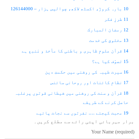
10 بارہ کروڑ، اکسٹھ لاکھ، چوالیس ہزار – 126144000
11 طرزِ فکر
12 رمضان المبارک
13 مخلوق کی خدمت
14 قرآن علومِ ظاہری و باطنی کا مأخذ و مَنبع ہے
15 تصوّف کیا ہے؟
16 سیرت طیبہ کی روشنی میں حکمتِ دین
17 نظامِ کائنات اور روحانی سائنس
18 قرآن و سنت کی روشنی میں شیطانی قوتوں پرغلبہ
حاصل کرنے کے طریقے
19 محبت کیجئے …. نفرتوں سے نجات پائیے
براہِ مہربانی اپنی رائے سے مطلع کریں۔
Your Name (required)