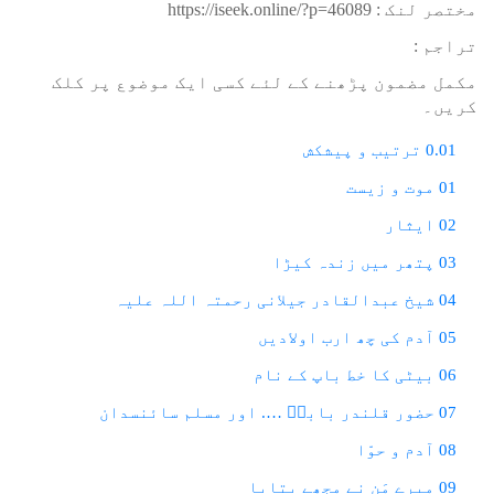
مختصر لنک :
https://iseek.online/?p=46089
تراجم :
مکمل مضمون پڑھنے کے لئے کسی ایک موضوع پر کلک
کریں۔
0.01 ترتیب و پیشکش
01 موت و زیست
02 ایثار
03 پتھر میں زندہ کیڑا
04 شیخ عبدالقادر جیلانی رحمتہ اللہ علیہ
05 آدم کی چھ ارب اولادیں
06 بیٹی کا خط باپ کے نام
07 حضور قلندر باباؒ …. اور مسلم سائنسدان
08 آدم و حوّا
09 میرے مَن نے مجھے بتایا