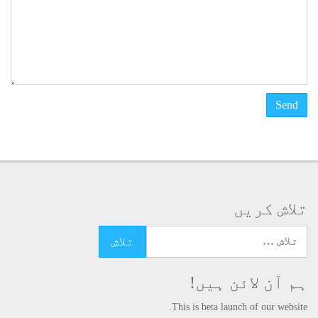
تلاش کریں
تلاش کرنے کے لئے یہاں ٹائپ کریں
ہم آن لائن ہیں!
This is beta launch of our website.