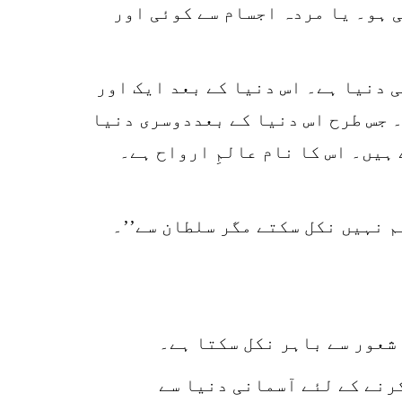
 ہو۔ یا مردہ اجسام سے کوئی اور
 دنیا ہے۔ اس دنیا کے بعد ایک اور
۔ جس طرح اس دنیا کے بعددوسری دنیا
ہیں۔ اس کا نام عالمِ ارواح ہے۔
5
م نہیں نکل سکتے مگر سلطان سے’’۔
SHARES
k
r
p
شعور سے باہر نکل سکتا ہے۔
o
رنے کے لئے آسمانی دنیا سے