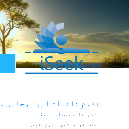
نظامِ کائنات اور روحانی س
مکمل کتاب :
موت اور زندگی
مصنف : خواجہ شمس الدین عظیمی