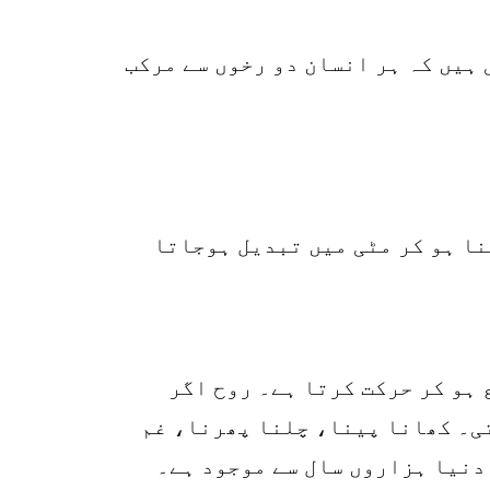
ہیں کہ ہر انسان دو رخوں سے مرکب
فنا ہو کر مٹی میں تبدیل ہوجاتا
 ہو کر حرکت کرتا ہے۔ روح اگر
تی۔ کھانا پینا، چلنا پھرنا، غم
 دنیا ہزاروں سال سے موجود ہے۔