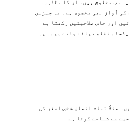
یہ سب مخلوق ہیں۔ ان کا مظاہرہ
 کی آواز بھی مخصوص ہے۔ یہ چیزیں
یں اور خاص صلاحیتیں رکھتا ہے
یکساں تقاضے پائے جاتے ہیں۔ یہ
۔ مثلاً تمام انسان شخصِ اصغر کی
حیت سے شناخت کرتا ہے