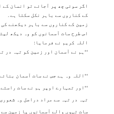
اگر سوئی چھ پر آجائے تو انسان کے ا
کے کناروں سے باہر نکل سکتا ہے۔
زمین کے کناروں سے باہر دیکھنے کی ص
اس طرح سات آسمانوں کو وہ دیکھ لیت
اللہ کریم نے فرمایا:
‘‘ہم نے آسمان اور زمین کو تہہ در تہہ
‘‘اللہ وہ ہے جس نے سات آسمان بنائے ا
‘‘اور تمہارے اوپر ہم نے سات راستے ب
تہہ در تہہ سے مراد دراصل وہ شعوری 
سات تہوں والے آسمانوں یا زمین سے م