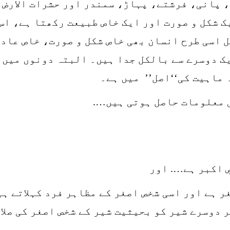
، پانی، فرشتے، پہاڑ، سمندر اور حشرات الارض 
ک شکل و صورت اور ایک خاص طبیعت رکھتا ہے، اس
 اسی طرح انسان بھی خاص شکل و صورت، خاص عادت
ک دوسرے سے بالکل جدا ہیں۔ البتہ دونوں میں 
 ماہیت کی‘‘اصل’’ میں ہے۔
ی معلومات حاصل ہوتی ہیں….
ِ اکبر ہے…. اور
 ہے اور اسی شخص اصغر کے مظاہر فرد کہلاتے ہیں
 دوسرے شیر کو بحیثیت شیر کے شخص اصغر کی صلا