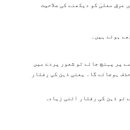
رشِ معلیٰ کو دیکھنے کی صلاحیت
ھے ہوئے ہیں۔
ار سے گھمایا جائے کہ وہ پلک جھپکتے سے پہلے 12 سے 6 کے ہندسے پر پہنچ جائے تو شعور پردے میں
حذف ہوجائے گا۔ یعنی ذہن کی رفتار
ے تو ذہن کی رفتار اتنی زیادہ