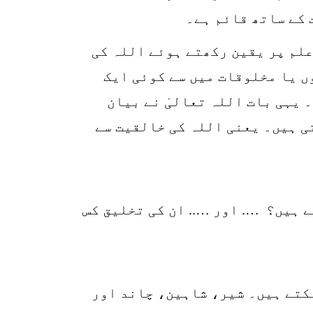
 کے ساتھ قائم ہے۔
علم پر یقین رکھتے ہوئے اللہ کی
ں یا مخلوقات میں سے کوئی ایک
 یہی بات اللہ تعالیٰ نے بیان
ی ہیں۔ یعنی اللہ کی خالقیت سے
 ہیں؟ …. اور ….. ان کی تخلیق کس
سکتے ہیں۔ شیر، شاہین، چاند اور