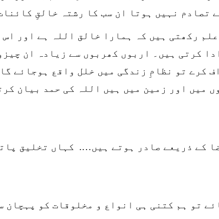
 تصادم نہیں ہوتا ان سب کا رشتہ خالقِ کائنات
لم رکھتی ہیں کہ ہمارا خالق اللہ ہے اور اس 
ادا کرتی ہیں۔ اربوں کھربوں سے زیادہ ان چیزو
 کرے تو نظامِ زندگی میں خلل واقع ہوجائے گا۔
ں میں اور زمین میں ہیں اللہ کی حمد بیان کرت
ا کے ذریعے صادر ہوتے ہیں…. کہاں تخلیق پاتے
ئے تو ہم کتنی ہی انواع و مخلوقات کو پہچان 