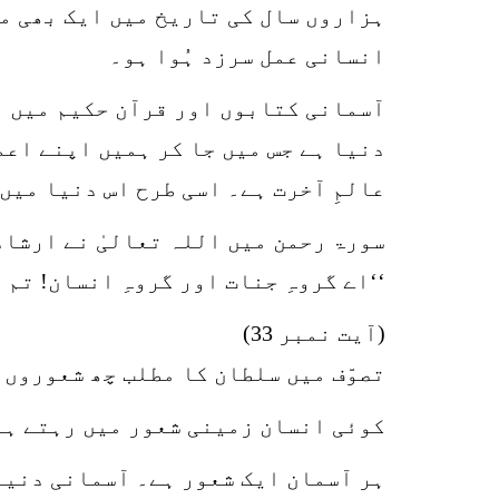
ہزاروں سال کی تاریخ میں ایک بھی مث
انسانی عمل سرزد ہُوا ہو۔
آسمانی کتابوں اور قرآن حکیم میں ا
دنیا ہے جس میں جا کر ہمیں اپنے اعم
عالمِ آخرت ہے۔ اسی طرح اس دنیا میں 
سورۃ رحمن میں اللہ تعالیٰ نے ارشاد
‘‘اے گروہِ جنات اور گروہِ انسان! تم
(آیت نمبر 33)
تصوّف میں سلطان کا مطلب چھ شعوروں 
کوئی انسان زمینی شعور میں رہتے ہو
ہر آسمان ایک شعور ہے۔ آسمانی دنیا