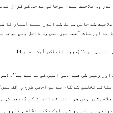
ندر وہ صلاحیت پیدا ہوجاتی ہے جس کو قرآن نے 
لاحیت کے حامل سالک کے اندر پہلے آسمان کا شع
ا ہے اور سات آسمانوں میں وہ داخل بھی ہوجاتا
 بنایا ہے’’ (سورۃ الملک، آیت نمبر 3)
ور زمین کی قسم بھی انہی کی مانند ہے’’۔ (سورۃ ا
نائے تخلیق کے کام سے ہم اچھی طرح واقف ہیں’’۔
صلاحیتیں ہیں جو اللہ نے انسان کو وُدیعت کی ہ
رادیہ ہے کہ ہر تہہ ایک مکمل نظام ہے اور ہر ن