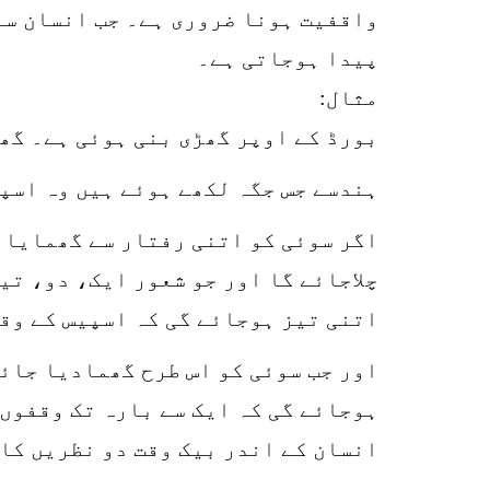
واقفیت ہونا ضروری ہے۔ جب انسان سات
پیدا ہوجاتی ہے۔
مثال:
بورڈ کے اوپر گھڑی بنی ہوئی ہے۔ گھڑ
ہندسے جس جگہ لکھے ہوئے ہیں وہ اسپ
چلاجائے گا اور جو شعور ایک، دو، تی
اتنی تیز ہوجائے گی کہ اسپیس کے وق
اور جب سوئی کو اس طرح گھمادیا جائے
ہوجائے گی کہ ایک سے بارہ تک وقفوں 
انسان کے اندر بیک وقت دو نظریں کام