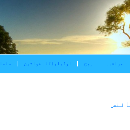
مراقبہ
روح
اولیاءاللہ خواتین
سلسلۂ
ائنس