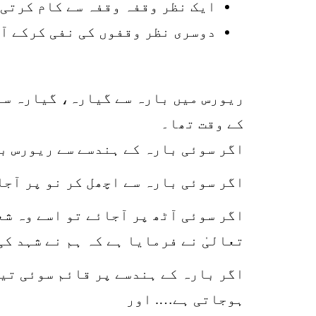
ایک نظر وقفہ وقفہ سے کام کرتی
دوسری نظر وقفوں کی نفی کرکے آ
ریورس میں بارہ سے گیارہ، گیارہ سے 
کے وقت تھا۔
اگر سوئی بارہ کے ہندسے سے ریورس بی
اگر سوئی بارہ سے اچھل کر نو پر آج
اگر سوئی آٹھ پر آجائے تو اسے وہ شع
تعالیٰ نے فرمایا ہے کہ ہم نے شہد کی
اگر بارہ کے ہندسے پر قائم سوئی تیز
ہوجاتی ہے…. اور