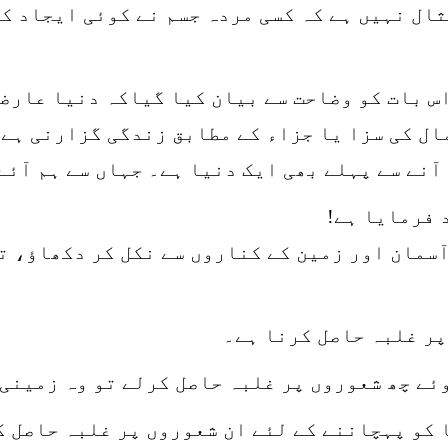
ال نہیں ہے کہ کسی مردہ جسم نے کوئی ایجاد کی
س بات کو وضاحت سے بیان کیا گیاکہ دنیا عارضی
ال کی سزا یا جزاء کے مطابق زندگی گزارنی ہے
آنے سے پہلے بھی ایک دنیا ہے۔ جہاں سے ہم آئے 
 فرمایا ہے!
 آسمان اور زمین کے کناروں سے نکل کر دکھاؤ، ت
پر غلبہ حاصل کرنا ہے۔
ئے چھ شعوروں پر غلبہ حاصل کرلے تو وہ زمینی 
 کو پہچاننے کے لئے ان شعوروں پر غلبہ حاصل ک