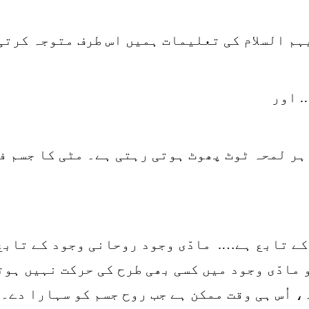
م السلام کی تعلیمات ہمیں اس طرف متوجہ کرتی 
. اور
ں ہر لمحہ ٹوٹ پھوٹ ہوتی رہتی ہے۔ مٹی کا جسم 
کے تابع ہے…. مادّی وجود روحانی وجود کے تابع
 مادّی وجود میں کسی بھی طرح کی حرکت نہیں ہو
 اُس ہی وقت ممکن ہے جب روح جسم کو سہارا دے۔