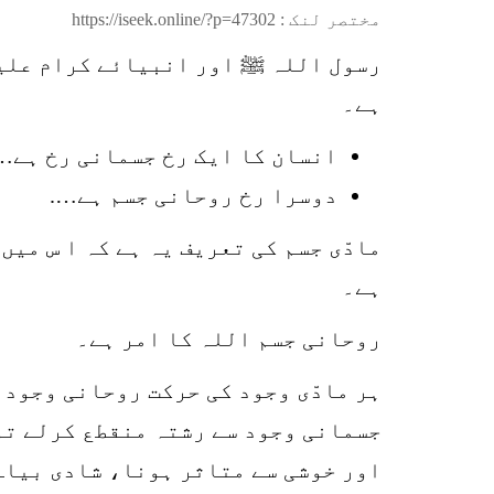
مختصر لنک :
https://iseek.online/?p=47302
رسول اللہ ﷺ اور انبیائے کرام علیہ
ہے۔
انسان کا ایک رخ جسمانی رخ ہے…
دوسرا رخ روحانی جسم ہے….
مادّی جسم کی تعریف یہ ہے کہ ا س می
ہے۔
روحانی جسم اللہ کا امر ہے۔
ہر مادّی وجود کی حرکت روحانی وجود 
جسمانی وجود سے رشتہ منقطع کرلے تو
اور خوشی سے متاثر ہونا، شادی بیاہ،