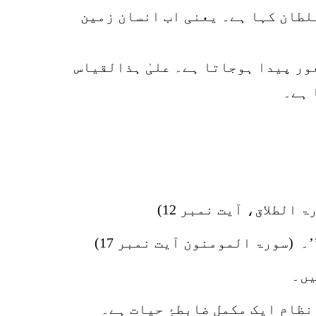
سلطان کہا ہے۔ یعنی اب انسان زمین
ور پیدا ہوجاتا ہے۔ علیٰ ہذالقیاس
 ہے۔
لطلاق، آیت نمبر 12)
 (سورۃ المومنون آیت نمبر 17)
یں۔
ظام ایک مکمل ضابطۂِ حیات ہے۔