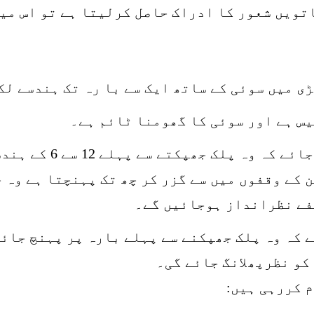
ویں شعور کا ادراک حاصل کرلیتا ہے تو اس میں ع
ی میں سوئی کے ساتھ ایک سے با رہ تک ہندسے لک
یس ہے اور سوئی کا گھومنا ٹائم ہے۔
اگر سوئی کو اتنی رفت
ن کے وقفوں میں سے گزر کر چھ تک پہنچتا ہے وہ 
فے نظرانداز ہوجائیں گے۔
 کہ وہ پلک جھپکنے سے پہلے بارہ پر پہنچ جائ
کو نظرپھلانگ جائے گی۔
 کررہی ہیں: