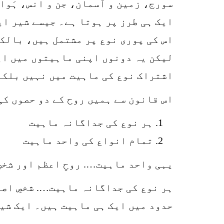
سورج، زمین و آسمان، جن و انس، ہَوا
ایک ہی طرز پر ہوتا ہے۔ جیسے شیر ای
اس کی پوری نوع پر مشتمل ہیں، بالکل
لیکن یہ دونوں اپنی ماہیتوں میں ای
اشتراک نوع کی ماہیت میں نہیں بلکہ
اس قانون سے ہمیں روح کے دو حصوں ک
ہر نوع کی جداگانہ ماہیت
تمام انواع کی واحد ماہیت
یہی واحد ماہیت…. روحِ اعظم اور شخص
ہر نوع کی جداگانہ ماہیت…. شخصِ اصغر
حدود میں ایک ہی ماہیت ہیں۔ ایک شیر