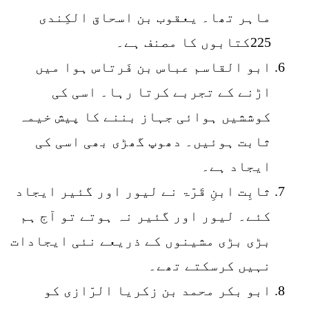
ماہر تھا۔ یعقوب بن اسحاق الکِندی
225کتابوں کا مصنف ہے۔
ابو القاسم عباس بن فَرتاس ہوا میں
اڑنے کے تجربے کرتا رہا۔ اسی کی
کوششیں ہوائی جہاز بننے کا پیش خیمہ
ثابت ہوئیں۔ دھوپ گھڑی بھی اسی کی
ایجاد ہے۔
ثابِت ابنِ قَرّۃ نے لیور اور گئیر ایجاد
کئے۔ لیور اور گئیر نہ ہوتے تو آج ہم
بڑی بڑی مشینوں کے ذریعے نئی ایجادات
نہیں کرسکتے تھے۔
ابو بکر محمد بن زکریا الرّازی کو