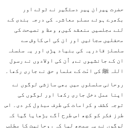
حضرت پیران پیر دستگیر نے ٹوٹے اور
بکھرے ہوئے مسلم معاشرہ کی درجہ بندی کے
لئے مجلسیں منعقد کیں، وعظ و نصیحت کی
محفلیں سجائیں اور ان کی اس کاوش سے
سلسلۂِ قادریہ کی بنیاد پڑی اور یہ سلسلہ
ان کے جانشیوں نے، اُن کی اولادوں نے رسول
اللہ ﷺ کی امّت کے علماءِ حق نے جاری رکھا۔
روحانی سلسلوں میں بھی سازشی لوگوں نے
اپنا عمل دخل جاری رکھا اور لوگوں کی
توجہ کشف و کرامات کی طرف مبذول کر دی۔ اس
طرز فکر کو کچھ اس طرح آگے بڑھایا گیا کہ
لوگوں نے یہ سمجھ لیا کہ روحانیت کا مطلب