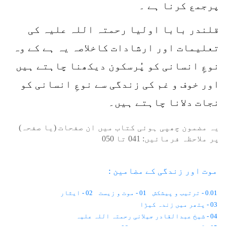
پرجمع کرنا ہے ۔
قلندر بابا اولیا رحمتہ اللہ علیہ کی
تعلیمات اور ارشادات کاخلاصہ یہ ہے کے وہ
نوعِ انسانی کو پُرسکون دیکھنا چاہتے ہیں
اور خوف و غم کی زندگی سے نوعِ انسانی کو
نجات دلانا چاہتے ہیں۔
یہ مضمون چھپی ہوئی کتاب میں ان صفحات (یا صفحہ)
پر ملاحظہ فرمائیں:
041
تا
050
موت اور زندگی کے مضامین :
0.01 - ترتیب و پیشکش
01 - موت و زیست
02 - ایثار
03 - پتھر میں زندہ کیڑا
04 - شیخ عبدالقادر جیلانی رحمتہ اللہ علیہ