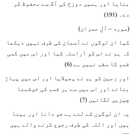
بنایا اور ہمیں دوزخ کی آگ سے محفوظ کر
دے۔ (191)
(سورۃ – آلِ عمران)
کیا ان لوگوں نے آسمان کی طرف نہیں دیکھا
کہ ہم نے اس کو آراستہ کیا اور اس میں کسی
قسم کا سقم نہیں ہے (6)
اور زمین کو ہم نے پھیلایا اور اس میں پہاڑ
بنائے اور اس میں سے ہر قسم کی خوشمنا
چیزیں لگائیں (7)
یہ ان لوگوں کے لئے ہے جو دانا اور بینا
ہیں اور اللہ کی طرف رجوع کرنے والے ہیں