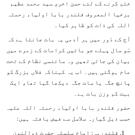
ختم کرنے کے لئے حسن اخری سید محمد عظیم
برخیا المعروف قلندر بابا اولیاء رحمتہ
اللہ کی ذات کو ظاہر کیا۔
آج کے دَور میں ہر آدمی یہ بات جانتا ہے کہ
سَو سال پہلے جو باتیں کرامات کے زمرے میں
بیان کی جاتی تھیں وہ سائنسی نظام کے تحت
عام ہوگئی ہیں۔ اب یہ کہناکہ فلاں بزرگ کو
پانچ جگہ یا سات جگہ دیکھا گیا تھا، ایک
بہت کم وزن بات ہے۔
حضور قلندر بابا اولیاء رحمتہ اللہ علیہ
حسب ذیل گیارہ سلاسل سے فیض یافتہ ہیں:
قلندریہ: امام سلسلہ حضرت ذوالنون