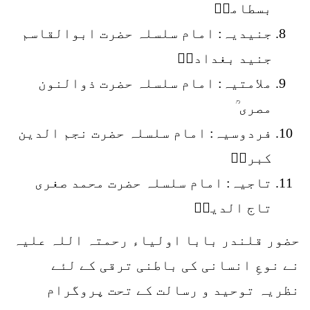
بسطامیؒ
جنیدیہ: امام سلسلہ حضرت ابوالقاسم
جنید بغدادیؒ
ملامتیہ: امام سلسلہ حضرت ذوالنون
مصری ؒ
فردوسیہ: امام سلسلہ حضرت نجم الدین
کبریؒ
تاجیہ: امام سلسلہ حضرت محمد صغری
تاج الدینؒ
حضور قلندر بابا اولیاء رحمتہ اللہ علیہ
نے نوعِ انسانی کی باطنی ترقی کے لئے
نظریہ توحید و رسالت کے تحت پروگرام