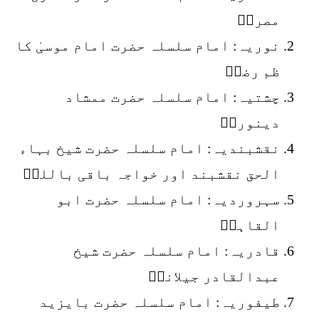
مصریؒ
نوریہ: امام سلسلہ حضرت امام موسیٰ کا
ظم رضاؒ
چشتیہ: امام سلسلہ حضرت ممشاد
دینوریؒ
نقشبندیہ: امام سلسلہ حضرت شیخ بہاء
الحق نقشبند اور خواجہ باقی باللہؒ
سہروردیہ: امام سلسلہ حضرت ابو
القاہرؒ
قادریہ: امام سلسلہ حضرت شیخ
عبدالقادر جیلانیؒ
طیفوریہ: امام سلسلہ حضرت بایزید