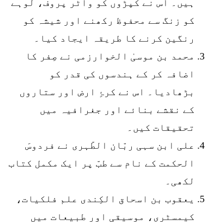
ہیں۔ اُس نے کپڑوں کو واٹر پروف، لوہے
کو زنگ سے محفوظ رکھنے اور شیشہ کو
رنگین کرنے کا طریقہ ایجاد کیا۔
محمد بن موسیٰ الخوارزمی نے صِفر کا
اضافہ کر کے ہندسوں کی قدر کو
بڑھادیا۔ اس نے کرۂِ ارض اور ستاروں
کے نقشے بنائے اور جغرافیہ میں
تحقیقات کیں۔
علی ابن سہی ربّان الطّہری نے فردوسَ
الحکمت کے نام سے طبّ پر ایک مکمل کتاب
لکھی۔
یعقوب بن اسحاق الکِندی علم فلکیات،
کیمسٹری، موسیقی اور طبیعات میں