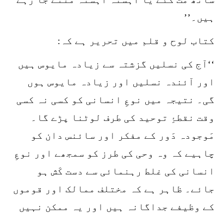
ہیں۔’’
کتاب لوح و قلم میں تحریر ہے کہ:
‘‘آج کی نسلیں گزشتہ سے زیادہ مایوس ہیں
اور آئندہ نسلیں اور زیادہ مایوس ہوں
گی۔ نتیجہ میں نوعِ انسانی کو کسی نہ کسی
وقت نقطۂِ توحید کی طرف لوٹنا پڑے گا۔
مَوجودہ دَور کے مفکر اور سائنس دان کو
چاہیے کہ وہ وحی کی طرز کو سمجھے اور نوعِ
انسانی کی غلط رہنمائی سے دست کَش ہو
جائے۔ ظاہر ہے کہ مختلف ممالک اور قوموں
کے وظیفے جداگانہ ہیں اور یہ ممکن نہیں