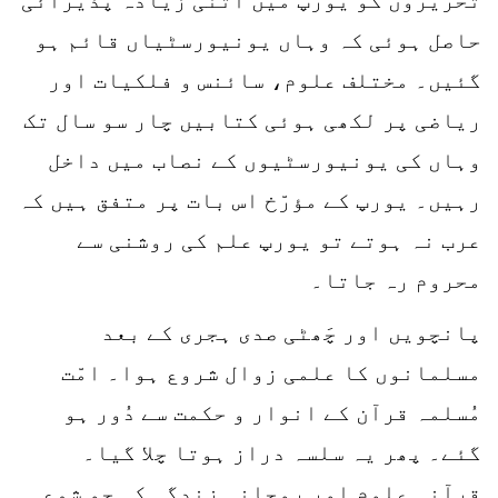
حاصل ہوئی کہ وہاں یونیورسٹیاں قائم ہو
گئیں۔ مختلف علوم، سائنس و فلکیات اور
ریاضی پر لکھی ہوئی کتابیں چار سو سال تک
وہاں کی یونیورسٹیوں کے نصاب میں داخل
رہیں۔ یورپ کے مؤرّخ اس بات پر متفق ہیں کہ
عرب نہ ہوتے تو یورپ علم کی روشنی سے
محروم رہ جاتا۔
پانچویں اور چَھٹی صدی ہجری کے بعد
مسلمانوں کا علمی زوال شروع ہوا۔ امّت
مُسلمہ قرآن کے انوار و حکمت سے دُور ہو
گئے۔ پھر یہ سلسہ دراز ہوتا چلا گیا۔
قرآنی علوم اور روحانی زندگی کی جو شمع