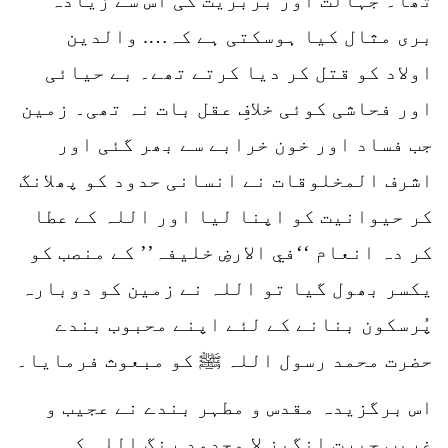
بری مثال کیا ہوسکتی ہے کہ…. والدین
اولاد کو قتل کر دیا کرتے تھے۔ بے حیائی
اور فحاشی کوئی خلافِ عقل بات نہ تھی۔ زمین
جب فساد اور خون خرابے سے بھر گئی اور
اشرف المخلوقات نے انسانی حدود کو پھلانگ
کر حیوانیت کو اپنا لیا اور اللہ کے عطا
کر دہ انعام ‘‘في الارضِ خلیفہ’’ کے منصب کو
یکسر بھول گیا تو اللہ نے زمین کو دوبارہ
پُرسکون بنانے کے لئے اپنے محبوب بندے
حضرت محمد رسول اللہ ﷺ کو مبعوث فرمایا۔
اس برگزیدہ مقدس و مطہر بندے نے عجیب و
غریب حیرت انگیز لا محدود رنگ اللہ کی