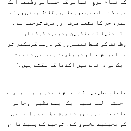
کہ تمام نوعِ انسانی کا جسمانی وظیفہ ایک
ہو سکے ۔ اب صرف روحانی وظائف باقی رہتے
ہیں، جن کا مقصد صرف اور صرف توحید ہے ۔
اگر دنیا کے مفکرین جدوجہد کرکے ان
وظائف کی غلط تعبیروں کو درست کرسکیں تو
وہ اقوامِ عالم کو وظیفۂِ روحانی کے تحت
ایک ہی دائرے میں اکٹھا کر سکتے ہیں۔’’
سلسلۂِ عظیمیہ کے امام قلندر بابا اولیاء
رحمتہ اللہ علیہ ایک ایسے عظیم روحانی
سائنسدان ہیں جن کے پیش نظر نوعِ انسانی
کو بحیثیت مخلوق کے، توحید کے پلیٹ فارم