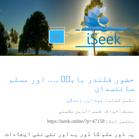
Toggle
navigation
حضور قلندر باباؒ …. اور مسلم
سائنسدان
مکمل کتاب :
موت اور زندگی
مصنف : خواجہ شمس الدین عظیمی
مختصر لنک :
https://iseek.online/?p=47158
یہ دَور علم کا دَور ہے اور نئی نئی ایجادات