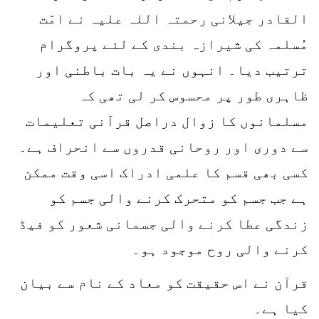
القادر جیلانی رحمتہ اللہ علیہ نے امّت
مُسلمہ کی شیرازہ بندی کے لئے پروگرام
ترتیب دیا۔ انہوں نے یہ بات باطنی اور
ظاہری طور پر محسوس کر لی تھی کہ
مسلمانوں کا زوال دراصل قرآنی تعلیمات
سے دوری اور روحانی قدروں سے انحراف ہے۔
کسی بھی قسم کا علمی ادراک اسی وقت ممکن
ہے جب جسم کو متحرک کرنے والی جسم کو
زندگی عطا کرنے والی جسمانی شعور کو فیڈ
کرنے والی روح موجود ہو۔
قرآن نے اس حقیقت کو معاد کے نام سے بیان
کیا ہے۔