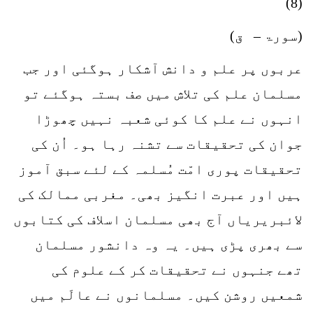
(8)
(سورۃ – ق)
عربوں پر علم و دانش آشکار ہوگئی اور جب
مسلمان علم کی تلاش میں صف بستہ ہوگئے تو
انہوں نے علم کا کوئی شعبہ نہیں چھوڑا
جوان کی تحقیقات سے تشنہ رہا ہو۔ اُن کی
تحقیقات پوری امّت مُسلمہ کے لئے سبق آموز
ہیں اور عبرت انگیز بھی۔ مغربی ممالک کی
لائبریریاں آج بھی مسلمان اسلاف کی کتابوں
سے بھری پڑی ہیں۔ یہ وہ دانشور مسلمان
تھے جنہوں نے تحقیقات کر کے علوم کی
شمعیں روشن کیں۔ مسلمانوں نے عالَم میں