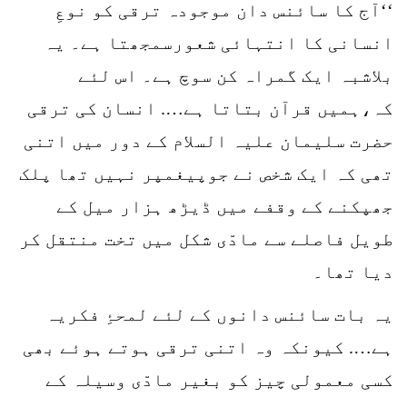
‘‘آج کا سائنس دان موجودہ ترقی کو نوعِ
انسانی کا انتہائی شعورسمجھتا ہے۔ یہ
بلاشبہ ایک گمراہ کن سوچ ہے۔ اس لئے
کہ،ہمیں قرآن بتاتا ہے…. انسان کی ترقی
حضرت سلیمان علیہ السلام کے دور میں اتنی
تھی کہ ایک شخص نے جوپیغمپر نہیں تھا پلک
جھپکنے کے وقفے میں ڈیڑھ ہزار میل کے
طویل فاصلے سے مادّی شکل میں تخت منتقل کر
دیا تھا۔
یہ بات سائنس دانوں کے لئے لمحۂِ فکریہ
ہے…. کیونکہ وہ اتنی ترقی ہوتے ہوئے بھی
کسی معمولی چیز کو بغیر مادّی وسیلہ کے