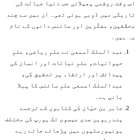
اس وقت روشنی پھیلائی جب دنیا جہالت کی
تاریکی میں ڈوبی ہوئی تھی۔ ان میں سے چند
محقّقین، مفکّرین اور سائنس دانوں کے نام
یہ ہیں۔
عبد الملک اَسمعی نے علمِ ریاضی، علمِ
حیوانیات، علمِ نباتات اور انسان کی
پیدائش اور ارتقاء پر تحقیق کی،
عبدالملک اسمعی علمِ سائنس کا پہلا
بانی ہے۔
جابر بن حیّان کی کتابوں کے ترجمے
پندرہویں صدی عیسوی تک یورپ کی مختلف
یونیورسٹیوں میں پڑھائے جاتے رہے