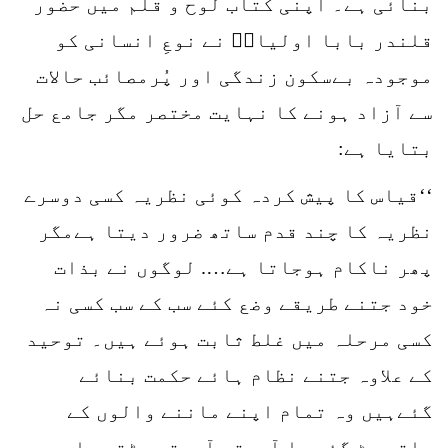
بنائی ہے۔ اپنی کتاب لوح و قلم میں حضور
قلندر بابا اولیاءؒ نے نوعِ انسانی کو
موجودہ بےسکون زندگی اور پُرمصائب حالات
سے آزاد ہونے کا نہایت مختصر مگر جامع حل
بتایا ہے:
‘‘قیاس کا پیش کردہ کوئی نظریہ کسی دوسرے
نظریہ کا چند قدم ساتھ ضرور دیتا ہےمگر
پھر ناکام ہوجاتا ہے…. لوگوں نے بذات
خود جتنے طریقے وضع کئے سب کے سب کسی نہ
کسی مرحلہ میں غلط ثابت ہوئے ہیں۔ توحید
کے علاوہ جتنے نظام ہائے حکمت بنائے
گئےہیں وہ تمام اپنے ماننے والوں کے
ساتھ مٹ گئے یا آہستہ آہستہ مٹتے جا رہے