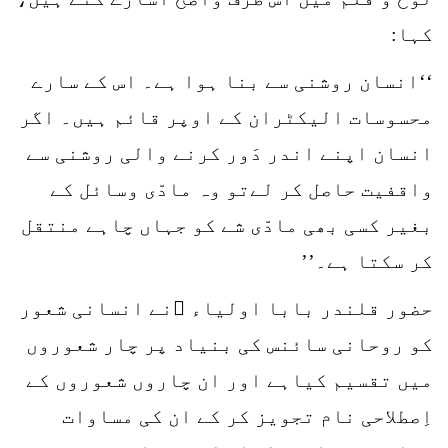
کہا:
‘‘انسان روشنی سے بنا ہوا ہے۔ اس کے سارے
محسوسات الیکٹران کے اوپر قائم ہیں۔ اگر
انسان اپنے اندر دَور کرنے والی روشنی سے
واقفیت حاصل کر لےتو وہ مادّی وسائل کے
بغیر کسی بھی مادّی شے کو جہاں چاہے منتقل
کر سکتا ہے۔’’
حضور قلندر بابا اولیاء ؒنے انسانی شعور
کو روحانی سائنس کی بنیاد پر چار شعوروں
میں تقسیم کیاہے اور ان چاروں شعوروں کے
اِصطلاحی نام تجویز کر کے ان کی مساوات