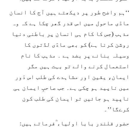
‘‘ہم واضح طور پر دیکھتے ہیں آج کا انسان
مادّی ماحول میں اس قدر گھر چکا ہے کہ وہ
مذہب (جس کا کام ہی انسان پر باطنی دنیا
روشن کرنا ہے) کو بھی مادّی لذّتوں کا
وسیلہ بنانے پر بضد ہے ۔ مذہب کا نام
استعمال کرنے والے تو بہت ہیں مگر
ایمان، یقین اور مشاہدے کی طلب اس دَور
میں ناپید ہو چکی ہے۔ جب صاحبِ ایمان ہی
ناپید ہو جائیں تو ایمان کی طلب کون
کرےگا’’۔
حضور قلندر بابا اولیاء ؒفرماتے ہیں: