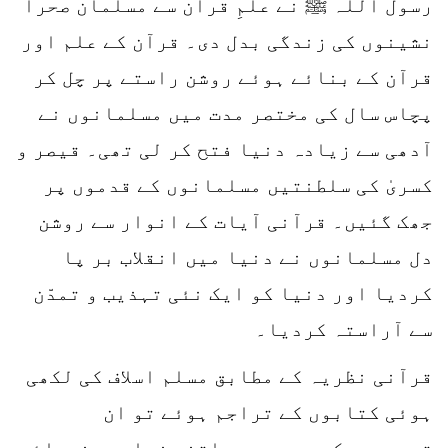
رسول اللہ ﷺ نے علمِ قرآن سے مسلمان صحرا
نشینوں کی زندگی بدل دی۔ قرآن کے علم اور
قرآن کے بنائے ہوئے روشن راستے پر چل کر
پچاس سال کی مختصر مدت میں مسلمانوں نے
آدھی سے زیادہ دنیا فتح کر لی تھی۔ قیصر و
کسریٰ کی سلطنتیں مسلمانوں کے قدموں پر
جھک گئیں۔ قرآنی آیات کے انوار سے روشن
دل مسلمانوں نے دنیا میں انقلاب بر پا
کردیا اور دنیا کو ایک نئی تہذیب و تمدّن
سے آراستہ کردیا۔
قرآنی نظریہ کے مطابق مسلم اسلاف کی لکھی
ہوئی کتابوں کے تراجم ہوئے تو ان
تحریروں کو یورپ میں اتنی زیادہ پذیرائی