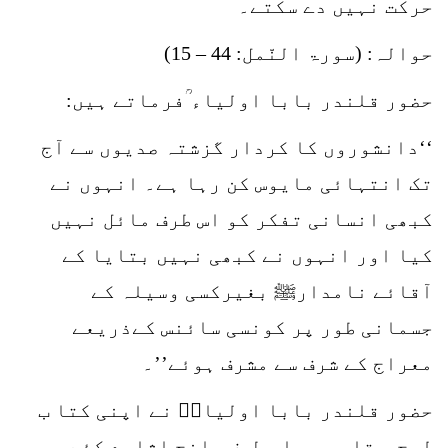
حرکت نہیں دے سکتے۔
حوالہ: (سورۃ النّمل: 44 – 15)
حضور قلندر بابا اولیاء ؒفرماتے ہیں:
‘‘دانشوروں کا کردار گزشتہ صدیوں سے آج
تک انتہائی مایوس کن رہا ہے۔ انہوں نے
کبھی انسانی تفکر کو اس طرف مائل نہیں
کیا اور انہوں نے کبھی نہیں بتایا کے
آقائے نامدارﷺ بغیرکسی وسیلہ کے
جسمانی طور پر کونسی سائنس کےذریعے
معراج کے شرف سے مشرف ہوئے’’۔
حضور قلندر بابا اولیاءؒ نے اپنی کتا ب
لوح و قلم میں اس طرف واضح اشارے کئے ہیں،