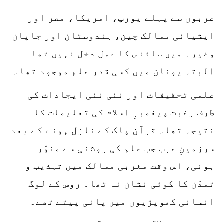
عربوں سے پہلے یورپ، امریکا، مصر اور
ایشیائی ممالک چین، ہندوستان اور جاپان
وغیرہ میں سائنس کا عمل دخل نہیں تھا
البتہ یونان میں کسی قدر علم موجود تھا۔
علمی تحقیقات اور نئی نئی ایجادات کی
طرف رغبت پیغمبرِ اسلام کی تعلیمات کا
نتیجہ تھا۔ قرآن پاک کے نازل ہونے کے بعد
سرزمینِ عرب جب علم کی روشنی سے منوّر
ہوئی، اس وقت مغربی ممالک میں تہذیب و
تمدّن کا کوئی نشان نہ تھا۔ روس کے لوگ
انسانی کھوپڑیوں میں پانی پیتے تھے۔