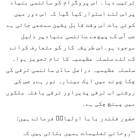
ترتیب دیا۔ اس پروگرام کو سائنسی بنیاد
پراس لئے استوار کیا گیا کہ اس دور میں
کوئی بات اس وقت قابل یقین سمجھی جاتی ہے
جب اُس کے پیچھے سائنسی بنیادپر دلیل
موجود ہو۔اس طریقہ کار کو متعارف کرانے
کے لئے سلسلہ عظیمیہ کا نام تجویز ہوا۔
سلسلہ عظیمیہ دراصل مادّی سائنسی ترقی کی
چکا چوند میں ایک مینارہ نور ہے، جس کی
روشنی اب ترقی پذیراور ترقی یافتہ ملکوں
میں پہنچ چکی ہے۔
حضور قلندر بابا اولیاءؒ فرماتے ہیں:
‘‘روحانی تعلیمات ہمیں بتاتی ہیں کہ