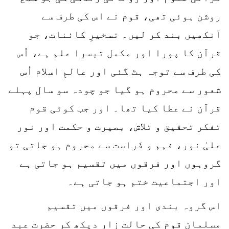
روشن ہوئی تھی، قوم نے اس کی طرف سے
آنکھیں بند کر لیں۔ تسخیرِ کائنات، جو
قرآن کا پورا اور مکمل تیسرا علم ہے، اُس
کی طرف سے توجہ ہٹ گئی اور عالمِ اسلام اُس
شعور سے محروم ہو گیا جو چودہ سو سال پہلے
قرآن نے عطا کیا تھا۔ اور جب کوئی قوم
تفکر تحقیق و تلاش، بصیرت و حکمت اور نور
علیٰ نور، فہم و فَراست سے محروم ہو جاتی تو
گروہوں اور فرقوں میں تقسیم ہو جاتی ہے
اور اجتماعیت ختم ہو جاتی ہے۔
اس گروہ بندی اور فرقوں میں تقسیم
مسلمان قوم کی حالت زار دیکھ کر حضرت عبد