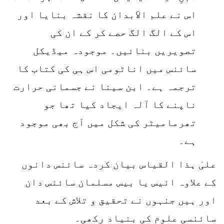
اس نے علم الاَبدان کا نقشہ بنایا اور
اس کے الگ الگ حصے کر کے ان کی
تصویریں بنائیں۔ موجودہ میڈیکل
سائنس میں اناٹومی اس ہی کی کتاب کا
ترجمہ ہے۔ ابن سینا نے جسمانی حرارت
ناپنے کا آلہ ایجاد کیا تھا جو
تھرمامیٹر کی شکل میں آج بھی موجود
ہے۔
علیٰ ہذا القیاس بیان کردہ سائنس دانوں
کے علاوہ انیس یا بیس مسلمان سائنس دان
اور ہیں جنہوں نے تحقیق و تلاش کے بعد
سائنسی علوم کی بنیاد رکھی۔