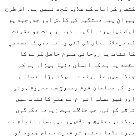
کشف و کرامات کے علاوہ کچھ نہیں ہے۔ اس طرح
پیرانِ پیر دستگیر کی کاوش اور جدوجہد پر
ایک نیا پردہ آگیا۔ دوسری بات جو حقیقت
کے برخلاف بیان کی گئی وہ یہ تھی کہ تسخیرِ
کا ئنات یا روحانی علوم حاصل کرنے کا
مقصد یہ ہے کہ انسان دنیا بیزار ہو کر
جنگل میں جا بیٹھے۔ اس کا بڑا نقصان یہ
ہواکہ مسلمان قوم ریسرچ سے محروم ہوئی
اور غیر مسلم اقوام نے علمِ کائنات میں
ترقی کر لی۔ جب حالات بہت زیادہ دگرگوں
ہوگئے، تحقیق و تلاش پر غیرمسلم اقوام نے
پہرے بٹھا دیئے، تو قدرت نے اس جمود کو