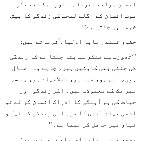
انسان ہرلمحہ مرتا ہے اور ایک لمحے کی
موت انسان کے اگلے لمحے کی زندگی کا پیش
خیمہ بن جاتی ہے’’
حضور قلندر بابا اولیاء ؒفرماتے ہیں:
‘‘تھوڑے سے تفکر سے پتا چلتا ہے کہ زندگی
کی جتنی بھی کاوشیں ہیں، چاہے وہ اعمال
ہوں، علم ہو، فہم ہو، اخلاقیات ہو، یہ سب
قبر تک کے معمولات ہیں۔ اگر زندگی اور
حیات کی ہم آہنگی کا ادراک انسان کر لے تو
آدمی حیاتِ اَبدی کا مزہ اسی زندگی کے لیل و
نہار میں حاصل کر لیتا ہے۔’’
حضور قلندر بابا اولیاء ؒفرماتے ہیں: