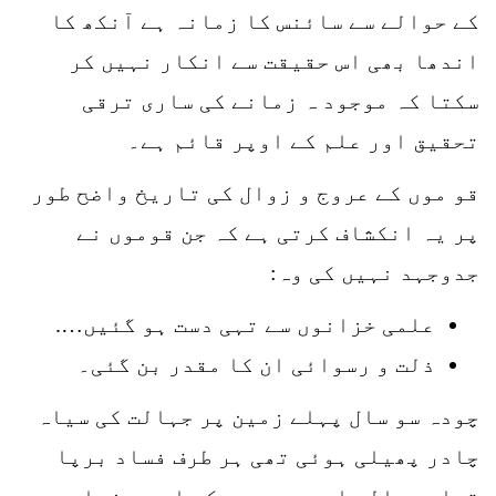
کے حوالے سے سائنس کا زمانہ ہے آنکھ کا
اندھا بھی اس حقیقت سے انکار نہیں کر
سکتا کہ موجود ہ زمانے کی ساری ترقی
تحقیق اور علم کے اوپر قائم ہے۔
قو موں کے عروج و زوال کی تاریخ واضح طور
پر یہ انکشاف کرتی ہے کہ جن قوموں نے
جدوجہد نہیں کی وہ:
علمی خزانوں سے تہی دست ہو گئیں….
ذلت و رسوائی ان کا مقدر بن گئی۔
چودہ سو سال پہلے زمین پر جہالت کی سیاہ
چادر پھیلی ہوئی تھی ہر طرف فساد برپا
تھا۔ جہالت اور بربریت کی اس سے زیادہ