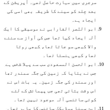
سرجری میں مہارت حاصل تھی۔ آپریشن کے
بعد جِلد کو سینے کا طریقہ بھی اسی کی
ایجاد ہے۔
ابو النّصر الفارابی نے موسیقی کا ایک
آلہ ایجاد کیا تھا جس کی آواز سے سننے
والا کبھی سو جاتا تھا، کبھی روتا
تھا، کبھی ہنستا تھا۔
ابو الحسن المسعودی سب سے پہلا شخص ہے
جس نے بتایا کہ زمین کی جگہ سمندر تھا
اور سمندر کی جگہ زمین۔ یہ بات اس نے
اس وقت بتائی تھی جب پیمائش کے لئے
کوئی سائنسی آلہ موجود نہیں تھا۔
ابنِ سینا میڈیکل سائنس کا ماہر تھا۔