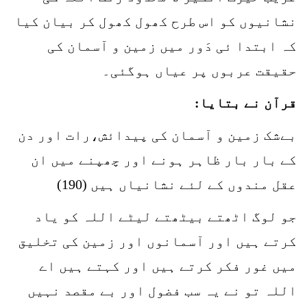
نشانیوں کو اس طرح کھول کھول کر بیان کیا
کہ ابتدا ئی دَور میں زمین و آسمان کی
حقیقت عربوں پر عیاں ہوگئی۔
قرآن نے بتایا:
بےشک زمین و آسمان کی پیدائش،رات اور دن
کے بار بار ظاہر ہونے اور چھپنے میں ان
عقل مندوں کے لئے نشانیاں ہیں (190)
جو لوگ اٹھتے بیٹھتے لیٹے اللہ کو یاد
کرتے ہیں اور آسمانوں اور زمین کی تخلیق
میں غور فکر کرتے ہیں اور کہتے ہیں اے
اللہ تو نے یہ سب فضول اور بے مقصد نہیں