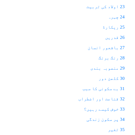
23 اولاد کی تربیت
24 چہرہ
25 ریکارڈ
26 قدریں
27 باشعور انسان
28 رنگ برنگ
29 منصوبہ بندی
30 کٹھن دور
31 بے سکونی کا سبب
32 قناعت اور اضطراب
33 خوش کیسے رہیں؟
34 پر سکون زندگی
35 تغیر