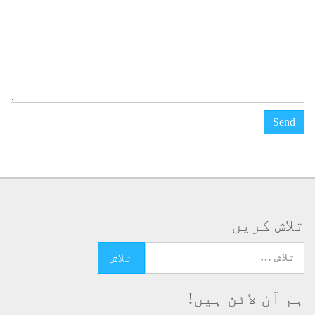
تلاش کریں
تلاش کرنے کے لئے یہاں ٹائپ کریں
ہم آن لائن ہیں!