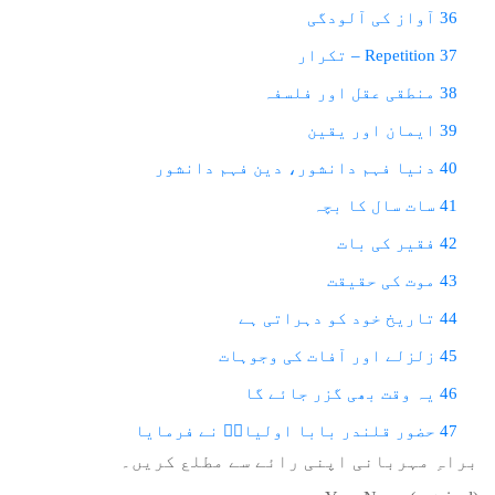
36 آواز کی آلودگی
37 Repetition – تکرار
38 منطقی عقل اور فلسفہ
39 ایمان اور یقین
40 دنیا فہم دانشور، دین فہم دانشور
41 سات سال کا بچہ
42 فقیر کی بات
43 موت کی حقیقت
44 تاریخ خود کو دہراتی ہے
45 زلزلے اور آفات کی وجوہات
46 یہ وقت بھی گزر جائے گا
47 حضور قلندر بابا اولیاءؒ نے فرمایا
براہِ مہربانی اپنی رائے سے مطلع کریں۔