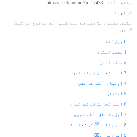
مختصر لنک :
https://iseek.online/?p=17433
تراجم :
مکمل مضمون پڑھنے کے لئے کسی ایک موضوع پر کلک
کریں۔
0 پیش لفظ
1 مشفق استاد
2 حاکم اعلیٰ
3 اللہ تعالیٰ کی نعمتیں
4 اولیاء اللہ کا مشن
5 استغنیٰ
6 اللہ تعالیٰ کی نشانیاں
7 أول ما خلق الله نوري
8 رسول اللہﷺ کی تعلیمات
9 امام غزالیؒ