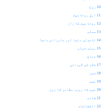
10 روح
11 اہلِ روحانیت
12 روحانیت کا راز
13 سسٹم
14 ناسوتی دنیا اور ماورائی دنیا
15 بہتر جہاں
16 دماغ
17 فکر کی گہرائی
18 صبر
19 غیب
20 غیب کا زون، مظاہر کا زون
21 شادی
22 انکشافات