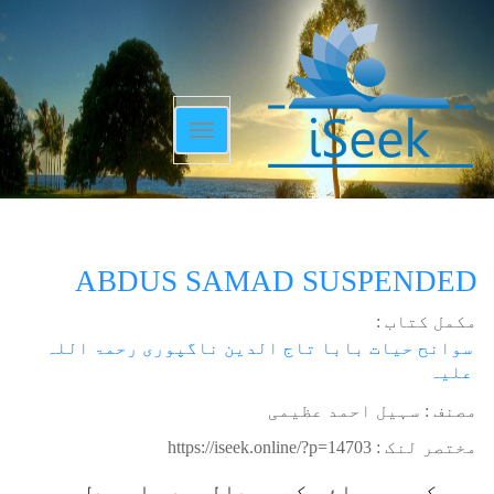
Toggle
navigation
ABDUS SAMAD SUSPENDED
مکمل کتاب :
سوانح حیات بابا تاج الدین ناگپوری رحمۃ اللہ
علیہ
مصنف : سہیل احمد عظیمی
مختصر لنک :
https://iseek.online/?p=14703
بھیکی پورجائس کے عبدالصمد صاحب دل میں