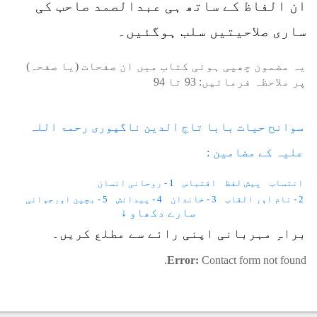
ان الفاظ کے ساتھ ہی عبدالصمد صاحب کی
ساری صلاحیتیں سلب ہوگئیں۔
یہ مضمون چھپی ہوئی کتاب میں ان صفحات (یا صفحہ)
پر ملاحظہ فرمائیں:
93
تا
94
سوانح حیات بابا تاج الدین ناگپوری رحمۃ اللہ
علیہ کے مضامین :
انتساب
پیش لفظ
اقتباس
1 - روحانی انسان
2 - نام اور القاب
3 - خاندان
4 - پیدائش
5 - بچپن اورجوانی
سارے دکھاو ↓
6 - فوج میں شمولیت
7 - دو نوکریاں نہیں کرتے
8 - نسبت فیضان
9 - پاگل جھونپڑی
10 - شکردرہ میں قیام
11 - واکی میں قیام
براہِ مہربانی اپنی رائے سے مطلع کریں۔
12 - شکردرہ کو واپسی
13 - معمولات
14 - اندازِ گفتگو
Error:
Contact form not found.
15 - رحمت و شفقت
16 - تعلیم و تلقین
17 - کشف و کرامات
18 - آگ
19 - مقدمہ
20 - طمانچے
21 - پتّہ اور انجن
22 - سول سرجن
23 - قریب المرگ لڑکی
24 - اجنبی بیرسٹر
25 - دنیا سے رخصتی
26 - جبلِ عرفات
27 - بحالی کا حکم
28 - دیکھنے کی چیز