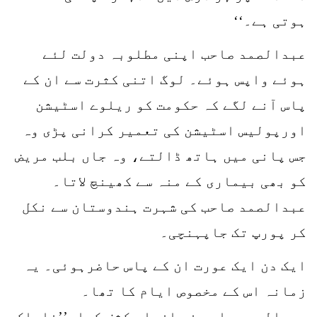
ہوتی ہے۔‘‘
عبدالصمد صاحب اپنی مطلوبہ دولت لئے
ہوئے واپس ہوئے۔ لوگ اتنی کثرت سے ان کے
پاس آنے لگے کہ حکومت کو ریلوے اسٹیشن
اورپولیس اسٹیشن کی تعمیر کرانی پڑی وہ
جس پانی میں ہاتھ ڈالتے، وہ جاں بلب مریض
کو بھی بیماری کے منہ سے کھینچ لاتا۔
عبدالصمد صاحب کی شہرت ہندوستان سے نکل
کر پورپ تک جاپہنچی۔
ایک دن ایک عورت ان کے پاس حاضرہوئی۔ یہ
زمانہ اس کے مخصوص ایام کا تھا۔
عبدالصمد صاحب نے ازراہِ کشف کہا۔’’ناپاک