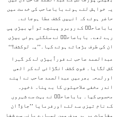
یہ خواہش لئے ہوئے باباصاحب کی خدمت میں
حاضر ہوئے کہ انہیں کشف عطا ہوجائے۔
باباصاحبؒ کے روبرو پہنچے تو آپ بیڑی پی
رہے تھے۔ باباصاحبؒ نے سلگتی ہوئی بیڑی
ان کی طرف بڑھاتے ہوئے کہا۔’’یہ لوکشف!‘‘
عبدالصمد صاحب نے فوراًبیڑی لے کر گہرا
کش لگایا۔ قوتِ کشف انگڑائی لے کر اٹھی
اورلمحہ بھرمیں عبدالصمد صاحب نے اپنے
اندر مخفی صلاحیتوں کا بے پناہ ذخیرہ
محسوس کیا۔ باباصاحبؒ نے بہت سے شہروں
کے نام تیزی سے لئے اورفرمایا ’’جاؤ! ان
مقامات پر ہر مرض میں تمہارے پانی سے شفا