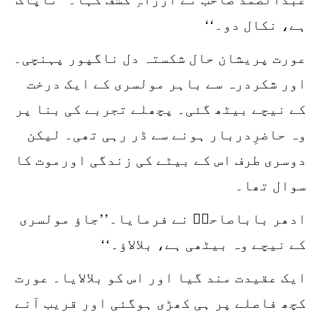
ہے، نکال دو۔‘‘
عورت پریشان حال شکستہ دل ناگپور پہنچی۔
اور شکردرہ سے باہر مولسری کے ایک درخت
کے نیچے بیٹھ گئی۔ پچھلے تجربے کی بنا پر
وہ حاضرِدربار ہونے سے ڈر رہی تھی۔ لیکن
دوسری طرف اس کے بیٹے کی زندگی اورموت کا
سوال تھا۔
ادھر باباصاحبؒ نے فرمایا۔’’جاؤ مولسری
کے نیچے وہ بیٹھی ہے، بلالاؤ۔‘‘
ایک عقیدت مند گیا اور اس کو بلالایا۔ عورت
کچھ فاصلے پر ہی کھڑی ہوگئی اور قریب آنے