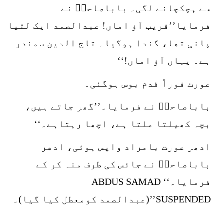
سے ہچکچانے لگی۔ باباصاحبؒ نے
فرمایا’’قریب آؤ اماں! عبدالصمد ایک لٹیا
پانی تھا، گندا ہوگیا۔ تاج الدین سمندر
ہے۔ یہاں آؤ اماں!‘‘
عورت فوراً قدم بوس ہوگئی۔
باباصاحبؒ نے فرمایا۔’’گھر جاتے ہیں،
بچہ کھیلتا ملتا ہے، اچھا رہتاہے۔‘‘
ادھر عورت بامراد واپس ہوئی، ادھر
باباصاحبؒ نے جائس کی طرف منہ کر کے
فرمایا۔‘‘ ABDUS SAMAD
SUSPENDED’’(عبدالصمد کومعطل کیا گیا)۔