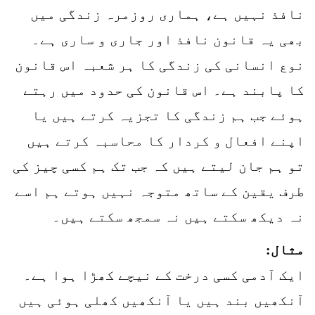
نافذ نہیں ہے، ہماری روزمرہ زندگی میں
بھی یہ قانون نافذ اور جاری و ساری ہے۔
نوع انسانی کی زندگی کا ہر شعبہ اس قانون
کا پابند ہے۔ اس قانون کی حدود میں رہتے
ہوئے جب ہم زندگی کا تجزیہ کرتے ہیں یا
اپنے افعال و کردار کا محاسبہ کرتے ہیں
تو ہم جان لیتے ہیں کہ جب تک ہم کسی چیز کی
طرف یقین کے ساتھ متوجہ نہیں ہوتے ہم اسے
نہ دیکھ سکتے ہیں نہ سمجھ سکتے ہیں۔
مثال:
ایک آدمی کسی درخت کے نیچے کھڑا ہوا ہے۔
آنکھیں بند ہیں یا آنکھیں کھلی ہوئی ہیں