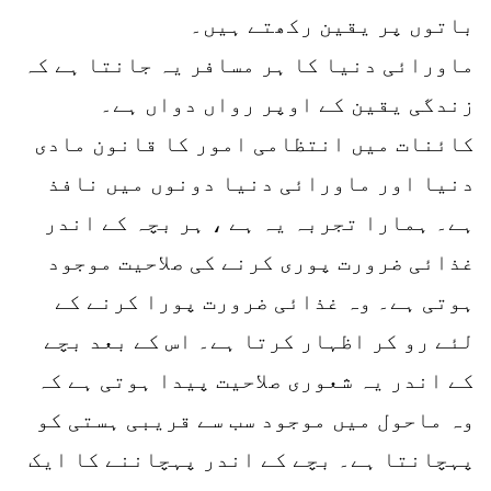
باتوں پر یقین رکھتے ہیں۔
ماورائی دنیا کا ہر مسافر یہ جانتا ہے کہ
زندگی یقین کے اوپر رواں دواں ہے۔
کائنات میں انتظامی امور کا قانون مادی
دنیا اور ماورائی دنیا دونوں میں نافذ
ہے۔ ہمارا تجربہ یہ ہے ، ہر بچہ کے اندر
غذائی ضرورت پوری کرنے کی صلاحیت موجود
ہوتی ہے۔ وہ غذائی ضرورت پورا کرنے کے
لئے رو کر اظہار کرتا ہے۔ اس کے بعد بچے
کے اندر یہ شعوری صلاحیت پیدا ہوتی ہے کہ
وہ ماحول میں موجود سب سے قریبی ہستی کو
پہچانتا ہے۔ بچے کے اندر پہچاننے کا ایک