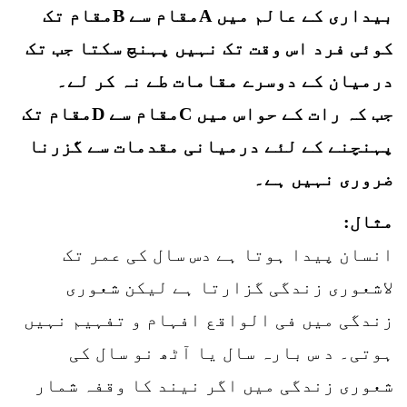
بیداری کے عالم میں Aمقام سے Bمقام تک
کوئی فرد اس وقت تک نہیں پہنچ سکتا جب تک
درمیان کے دوسرے مقامات طے نہ کر لے۔
جب کہ رات کے حواس میں Cمقام سے Dمقام تک
پہنچنے کے لئے درمیانی مقدمات سے گزرنا
ضروری نہیں ہے۔
مثال:
انسان پیدا ہوتا ہے دس سال کی عمر تک
لاشعوری زندگی گزارتا ہے لیکن شعوری
زندگی میں فی الواقع افہام و تفہیم نہیں
ہوتی۔ د س بارہ سال یا آٹھ نو سال کی
شعوری زندگی میں اگر نیند کا وقفہ شمار