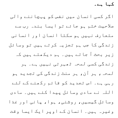
کہا ہے۔
اگر کسی انسان میں نفس کو پہچاننے والی
صلاحیت ختم ہو جائے تو ایسا بندہ رب سے
متعارف نہیں ہو سکتا انسان اور انسانی
زندگی کا جب ہم تجزیہ کرتے ہیں تو وسائل
زیر بحث آ جاتے ہیں۔ ہم دیکھتے ہیں کہ
زندگی کسی لمحہ ٹھہرتی نہیں ہے۔ ہر
لمحہ، ہر آن، ہر منٹ زندگی کی تجدید ہو
رہی ہے۔ اس تجدید کو قائم رکھنے کے لئے
اللہ نے مادی وسائل پیدا کئے ہیں۔ مادی
وسائل گیسیں، روشنی، ہوا، پانی اور غذا
وغیرہ ہیں۔ انسان کے اوپر ایک ایسا وقت