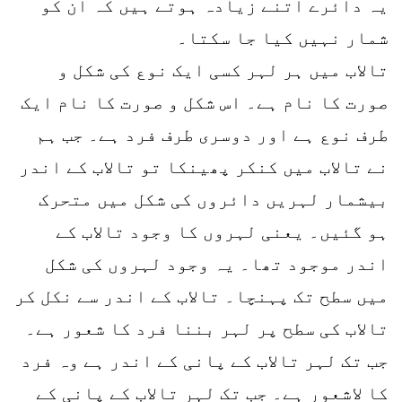
یہ دائرے اتنے زیادہ ہوتے ہیں کہ ان کو
شمار نہیں کیا جا سکتا۔
تالاب میں ہر لہر کسی ایک نوع کی شکل و
صورت کا نام ہے۔ اس شکل و صورت کا نام ایک
طرف نوع ہے اور دوسری طرف فرد ہے۔ جب ہم
نے تالاب میں کنکر پھینکا تو تالاب کے اندر
بیشمار لہریں دائروں کی شکل میں متحرک
ہو گئیں۔ یعنی لہروں کا وجود تالاب کے
اندر موجود تھا۔ یہ وجود لہروں کی شکل
میں سطح تک پہنچا۔ تالاب کے اندر سے نکل کر
تالاب کی سطح پر لہر بننا فرد کا شعور ہے۔
جب تک لہر تالاب کے پانی کے اندر ہے وہ فرد
کا لاشعور ہے۔ جب تک لہر تالاب کے پانی کے