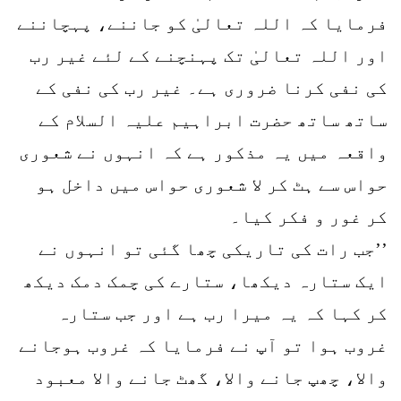
فرمایا کہ اللہ تعالیٰ کو جاننے، پہچاننے
اور اللہ تعالیٰ تک پہنچنے کے لئے غیر رب
کی نفی کرنا ضروری ہے۔ غیر رب کی نفی کے
ساتھ ساتھ حضرت ابراہیم علیہ السلام کے
واقعہ میں یہ مذکور ہے کہ انہوں نے شعوری
حواس سے ہٹ کر لا شعوری حواس میں داخل ہو
کر غور و فکر کیا۔
’’جب رات کی تاریکی چھا گئی تو انہوں نے
ایک ستارہ دیکھا، ستارے کی چمک دمک دیکھ
کر کہا کہ یہ میرا رب ہے اور جب ستارہ
غروب ہوا تو آپ نے فرمایا کہ غروب ہوجانے
والا، چھپ جانے والا، گھٹ جانے والا معبود