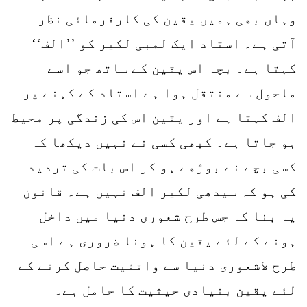
وہاں بھی ہمیں یقین کی کارفرمائی نظر
آتی ہے۔ استاد ایک لمبی لکیر کو ’’الف‘‘
کہتا ہے۔ بچہ اس یقین کے ساتھ جو اسے
ماحول سے منتقل ہوا ہے استاد کے کہنے پر
الف کہتا ہے اور یقین اس کی زندگی پر محیط
ہو جاتا ہے۔ کبھی کسی نے نہیں دیکھا کہ
کسی بچے نے بوڑھے ہو کر اس بات کی تردید
کی ہو کہ سیدھی لکیر الف نہیں ہے۔ قانون
یہ بنا کہ جس طرح شعوری دنیا میں داخل
ہونے کے لئے یقین کا ہونا ضروری ہے اسی
طرح لاشعوری دنیا سے واقفیت حاصل کرنے کے
لئے یقین بنیادی حیثیت کا حامل ہے۔