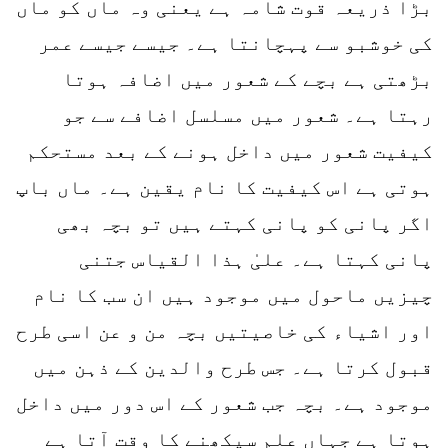
بڑا ذریعہ قوت شامہ ہے یعنی وہ ماں کو ماں
کی خوشبو سے پہچانتا ہے۔ جیسے جیسے عمر
بڑھتی ہے بچے کے شعور میں اضافہ ہوتا
رہتا ہے۔ شعور میں مسلسل اضافے سے جو
کیفیت شعور میں داخل ہونے کے بعد مستحکم
ہوتی ہے اس کیفیت کا نام یقین ہے۔ ماں باپ
اگر پانی کو پانی کہتے ہیں تو بچہ بھی
پانی کہتا ہے۔ علیٰ ہذا القیاس جتنی
چیزیں ماحول میں موجود ہیں ان سب کا نام
اور اشیاء کی خاصیتیں بچہ من و عن اسی طرح
قبول کرتا ہے۔ جس طرح والدین کے ذہن میں
موجود ہے۔ بچہ جب شعور کے اس دور میں داخل
ہوتا ہے جہاں علم سیکھنے کا وقت آتا ہے