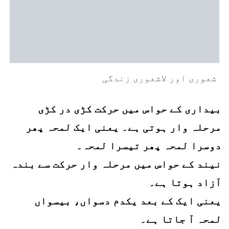
شعوری اور لاشعوری زندگی
بیداری کے حواس میں حرکت کڑی در کڑی
مرحلہ وار ہوتی ہے۔ یعنی ایک لمحہ پھر
دوسرا لمحہ پھر تیسرا لمحہ۔
نیند کے حواس میں مرحلہ وار حرکت سے بندہ
آزاد ہوتا ہے۔
یعنی ایک کے بعد یکدم دسواں، بیسواں
لمحہ آ جاتا ہے۔