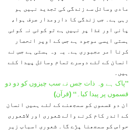
مادی وسائل سے زندگی کی تجدید نہیں ہو
رہی ہے۔ جب زندگی کا دارومدار صرف ہوا،
پانی اور غذا پر نہیں ہے تو کوئی نہ کوئی
ہستی ایسی موجود ہے جس کے اوپر انحصار
کرنا امر مجبوری ہے۔ یہ وہ ہستی ہے جس نے
انسان کے لئے دوسرے تمام وسائل پیدا کئے
ہیں۔
’’پاک ہے وہ ذات جس نے سب چیزوں کو دو دو
قسموں پر پیدا کیا۔‘‘ (قرآن)
ان دو قسموں کو سمجھنے کے لئے ہمیں انسان
کے اندر کام کرنے والے شعوری اور لاشعوری
حواس کو سمجھنا پڑے گا۔ شعوری اسباب زیر