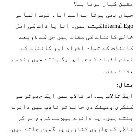
یقین کہاں ہوتا ہے؟
جہاں بھی ہوتا ہے اسے انا، قوت انسانی
Internal Egoکہتے ہیں۔ انا یا ذات کی اصل
خالق کائنات کی صفات ہیں جن کے ذریعے
کائنات کے تمام افراد اور کائنات کے
تمام افراد کے حواس ایک رشتے میں بندھے
ہوئے ہیں۔
مثال:
ایک تالاب ہے۔اس تالاب میں ایک چھوٹی سی
کنکری پھینک دی جائے تو تالاب میں دائرے
بنتے ہیں۔ یہ دائرے بیچ سے شروع ہو کر
تالاب کے چاروں کناروں پر گھوم جاتے ہیں۔