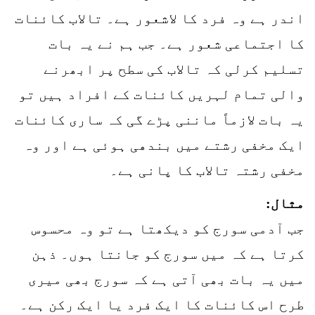
اندر ہے وہ فرد کا لاشعور ہے۔ تالاب کائنات
کا اجتماعی شعور ہے۔ جب ہم نے یہ بات
تسلیم کرلی کہ تالاب کی سطح پر ابھرنے
والی تمام لہریں کائنات کے افراد ہیں تو
یہ بات لازماً ماننی پڑے گی کہ ساری کائنات
ایک مخفی رشتے میں بندھی ہوئی ہے اور وہ
مخفی رشتہ تالاب کا پانی ہے۔
مثال:
جب آدمی سورج کو دیکھتا ہے تو وہ محسوس
کرتا ہے کہ میں سورج کو جانتا ہوں۔ ذہن
میں یہ بات بھی آتی ہے کہ سورج بھی میری
طرح اس کائنات کا ایک فرد یا ایک رکن ہے۔