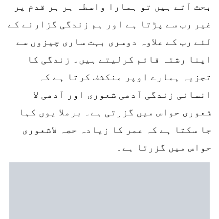
بحث آتے ہیں تو ہمارا واسطہ ہر ہر قدم پر
غیر رب سے پڑتا ہے اور ہم زندگی گزارنے کے
لئے رب کے علاوہ دوسری بہت ساری چیزوں سے
اپنا رشتہ قائم کرلیتے ہیں۔ زندگی کا
تجزیہ ہمارے اوپر منکشف کرتا ہے کہ
انسانی زندگی آدھی شعوری اور آدھی لا
شعوری حواس میں گزرتی ہے۔ برملا یوں کہا
جا سکتا ہے کہ عمر کا زیادہ حصہ لاشعوری
حواس میں گزرتا ہے۔