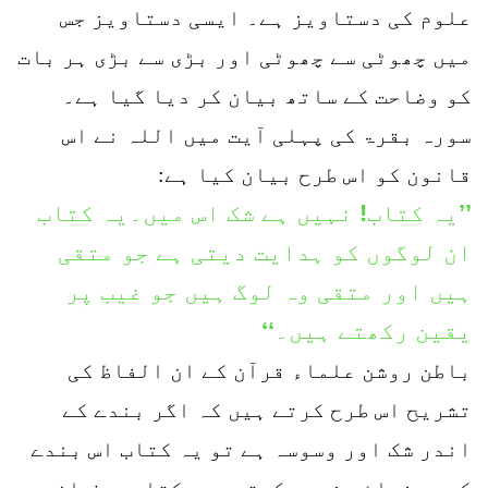
علوم کی دستاویز ہے۔ ایسی دستاویز جس
میں چھوٹی سے چھوٹی اور بڑی سے بڑی ہر بات
کو وضاحت کے ساتھ بیان کر دیا گیا ہے۔
سورہ بقرۃ کی پہلی آیت میں اللہ نے اس
قانون کو اس طرح بیان کیا ہے:
’’یہ کتاب! نہیں ہے شک اس میں۔یہ کتاب
ان لوگوں کو ہدایت دیتی ہے جو متقی
ہیں اور متقی وہ لوگ ہیں جو غیب پر
یقین رکھتے ہیں۔‘‘
باطن روشن علماء قرآن کے ان الفاظ کی
تشریح اس طرح کرتے ہیں کہ اگر بندے کے
اندر شک اور وسوسہ ہے تو یہ کتاب اس بندے
کی رہنمائی نہیں کرتی۔ یہ کتاب صرف ان