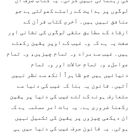
لوگوں پر ہدایت کے راستے کھولتی ہے جو
منافق نہیں ہیں۔ آخری کتاب قرآن کے
ارشاد کے مطابق متقی لوگوں کی نشانی اور
صفت یہ ہے کہ وہ غیب کے اوپر یقین رکھتے
ہیں۔ غیب سے مراد وہ تمام چیزیں، وہ تمام
عوامل، وہ تمام حالات اور وہ تمام
دنیائیں ہیں جو ظاہراً آنکھ سے نظر نہیں
آتیں۔ قانون یہ بنا کہ غیب کی دنیا سے
متعارف ہونے کے لئے غیب کی دنیا پر یقین
رکھنا ضروری ہے۔ یہ بات امر مسلمہ ہے کہ
ان دیکھی چیزوں پر یقین کی تکمیل نہیں
ہوتی۔ یہ قانون صرف غیب کی دنیا میں ہی