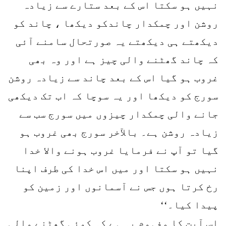
نہیں ہو سکتا اس کے بعد ستارے سے زیادہ
روشن اور چمکدار چاندکو دیکھا ، چاند کو
دیکھتے ہی دیکھتے یہ صورتحال سامنے آئی
کہ چاند گھٹنے والی چیز ہے اور وہ بھی
غروب ہو گیا اس کے بعد چاند سے زیادہ روشن
سورج کو دیکھا اور یہ سوچا کہ اب تک دیکھی
جانے والی چمکدار چیزوں میں سورج سب سے
زیادہ روشن ہے۔ بالآخر سورج بھی غروب ہو
گیا تو آپ نے فرمایا غروب ہونے والا خدا
نہیں ہو سکتا اور میں اس خدا کی طرف اپنا
رخ کرتا ہوں جس نے آسمانوں اور زمین کو
پیدا کیا۔‘‘
اس آیت کا مفہوم یہ ہے کہ کوئی گھٹنے والی