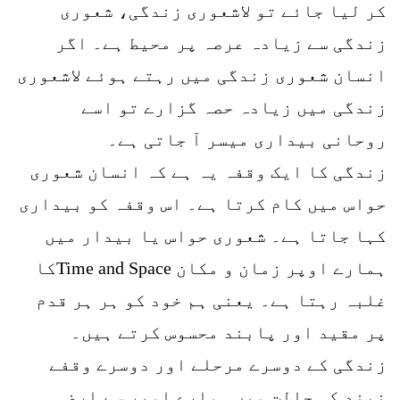
کر لیا جائے تو لاشعوری زندگی، شعوری
زندگی سے زیادہ عرصہ پر محیط ہے۔ اگر
انسان شعوری زندگی میں رہتے ہوئے لاشعوری
زندگی میں زیادہ حصہ گزارے تو اسے
روحانی بیداری میسر آ جاتی ہے۔
زندگی کا ایک وقفہ یہ ہے کہ انسان شعوری
حواس میں کام کرتا ہے۔ اس وقفہ کو بیداری
کہا جاتا ہے۔ شعوری حواس یا بیدار میں
ہمارے اوپر زمان و مکان Time and Spaceکا
غلبہ رہتا ہے۔ یعنی ہم خود کو ہر ہر قدم
پر مقید اور پابند محسوس کرتے ہیں۔
زندگی کے دوسرے مرحلے اور دوسرے وقفے
نیند کی حالت میں ہمارے اوپر سے ارضی