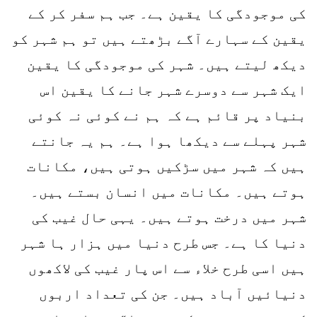
کی موجودگی کا یقین ہے۔ جب ہم سفر کر کے
یقین کے سہارے آگے بڑھتے ہیں تو ہم شہر کو
دیکھ لیتے ہیں۔ شہر کی موجودگی کا یقین
ایک شہر سے دوسرے شہر جانے کا یقین اس
بنیاد پر قائم ہے کہ ہم نے کوئی نہ کوئی
شہر پہلے سے دیکھا ہوا ہے۔ ہم یہ جانتے
ہیں کہ شہر میں سڑکیں ہوتی ہیں، مکانات
ہوتے ہیں۔ مکانات میں انسان بستے ہیں۔
شہر میں درخت ہوتے ہیں۔ یہی حال غیب کی
دنیا کا ہے۔ جس طرح دنیا میں ہزار ہا شہر
ہیں اسی طرح خلاء سے اس پار غیب کی لاکھوں
دنیائیں آباد ہیں۔ جن کی تعداد اربوں