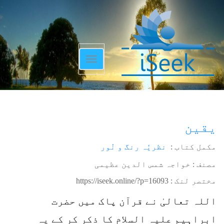
Toggle
navigation
یقین
مکمل کتاب :
نظریٗہ رنگ و نُور
مصنف : خواجہ شمس الدین عظیمی
مختصر لنک :
https://iseek.online/?p=16093
اللہ تعالیٰ نے قرآن پاک میں حضرت
ابراہیم علیہ السلام کا ذکر کر کے یہ