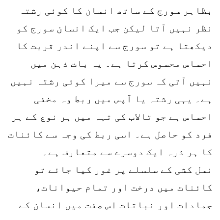
بظاہر سورج کے ساتھ انسان کا کوئی رشتہ
نظر نہیں آتا لیکن جب ایک انسان سورج کو
دیکھتا ہے تو سورج سے اپنے اندر قربت کا
احساس محسوس کرتا ہے۔ یہ بات ذہن میں
نہیں آتی کہ سورج سے میرا کوئی رشتہ نہیں
ہے۔ یہی رشتہ یا آپس میں ربط وہ مخفی
احساس ہے جو تالاب کی تہہ میں ہر نوع کے ہر
فرد کو حاصل ہے۔ اسی ربط کی وجہ سے کائنات
کا ہر ذرہ ایک دوسرے سے متعارف ہے۔
نسل کشی کے سلسلے پر غور کیا جائے تو
کائنات میں درخت اور تمام حیوانات،
جمادات اور نباتات اس صفت میں انسان کے