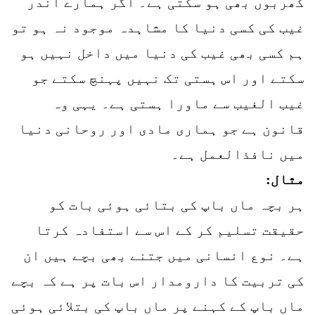
کھربوں بھی ہو سکتی ہے۔ اگر ہمارے اندر
غیب کی کسی دنیا کا مشاہدہ موجود نہ ہو تو
ہم کسی بھی غیب کی دنیا میں داخل نہیں ہو
سکتے اور اس ہستی تک نہیں پہنچ سکتے جو
غیب الغیب سے ماورا ہستی ہے۔ یہی وہ
قانون ہے جو ہماری مادی اور روحانی دنیا
میں نافذالعمل ہے۔
مثال:
ہر بچہ ماں باپ کی بتائی ہوئی بات کو
حقیقت تسلیم کر کے اس سے استفادہ کرتا
ہے۔ نوع انسانی میں جتنے بھی بچے ہیں ان
کی تربیت کا دارومدار اس بات پر ہے کہ بچے
ماں باپ کے کہنے پر ماں باپ کی بتلائی ہوئی