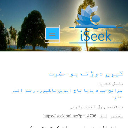
Toggle
navigation
کیوں دوڑتے ہو حضرت
مکمل کتاب :
سوانح حیات بابا تاج الدین ناگپوری رحمۃ اللہ
علیہ
مصنف : سہیل احمد عظیمی
مختصر لنک :
https://iseek.online/?p=14706
حسام الدین صاحب بیان کرتے تھے کہ