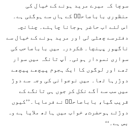
سوچا کہ میرے مرید ہونے کے خیال کی
منظوری باباصاحبؒ کے ہاں سے ہوگئی ہے۔
اس لئے اب حاضر ہوجانا چاہئے۔ چنانچہ
دفترسے چھٹی لی اور مرید ہونے کے خیال سے
ناگپور پہنچا۔ شکردرہ میں باباصاحب کی
سواری نمودار ہوئی۔ آپ تانگہ میں سوار
تھے اور لوگوں کا ایک ہجوم پیچھے پیچھے
دوڑرہا تھا۔ میں نوجوانی کی وجہ سے دوڑ
میں سب سے آگے نکل کر جوں ہی تانگے کے
قریب گیا، باباصاحبؒ نے فرمایا۔’’کیوں
دوڑتے ہوحضرت، خواب میں ہاتھ ملایا ہے وہ
بس ہے۔‘‘