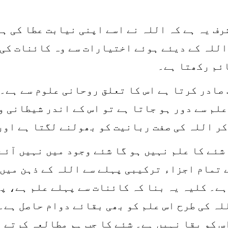
رف یہ ہے کہ اللہ نے اسے اپنی نیابت عطا کی ہ
اللہ کے دیئے ہوئے اختیارات سے وہ کائنات کی 
ئم رکھتا ہے۔
صادر کرتا ہے اس کا تعلق روحانی علوم سے ہے۔ 
علم سے دور ہو جاتا ہے تو اس کے اندر شیطانی 
کر اللہ کی صفت ربانیت کو بھولنے لگتا ہے اور
شئے کا علم نہیں ہو گا شئے وجود میں نہیں آئے
 تمام اجزاء ترکیبی پہلے سے اللہ کے ذہن میں 
ے۔ کلیہ یہ بنا کہ کائنات سے پہلے علم ہے، پھ
لہ کی طرح اس علم کو بھی بقائے دوام حاصل ہے۔
س کو بقا نہیں ہے۔ شئے کا جب ہم مطالعہ کرتے ہ