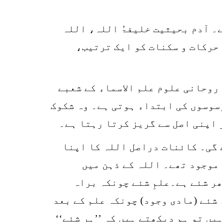
ے۔ آدم بحیثیت خلیفۃُ اللہ، اللہ
حرکات و سکنات کو ایک ترتیب،
1
SHARE
k
روحانی علوم علم الاسماء کے شعبے
r
وسوسوں کی ابتداء ہوتی ہے۔ وہ شکوک
p
 اپنی اصل سے گریز کرتا رہتا ہے۔
o
 گی۔ کائنات دراصل اللہ کا اپنا
موجود تھے۔ اللہ کے ذہن میں
ر شئے ہے۔علمِ شئے چونکہ براہ
 شئے (مادی وجود) چونکہ علم کے بعد
یں تو ہم دیکھتے ہیں کہ ’’ہر شئے‘‘