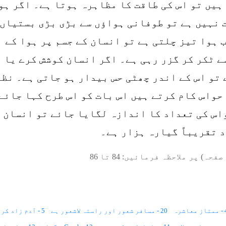
ہیں تو اس کی طاقت کا مظاہرہ ہوتا ہے۔ اگر ہو
 نہیں ہے تو طوفانی ہواؤں سے بڑی بڑی بستیاں 
ب ہوا تیز چلتی ہے تو انسان کے جسم پر ہوا کے
ے ٹکر کر گزر رہی ہے۔ اگر انسان کوشش کرے یا ا
ے تو اس کے اندر چھٹی حس بیدار ہو جاتی ہے۔ نظ
 حواس کام کرتے ہیں اس بات کو اس طرح کہا جائے
واس کی تعداد کا اندازہ لگایا جائے تو انسان 
 تقریباً گیارہ ہزار ہے۔
صفحہ) پر ملاحظہ فرمائیں:
84
تا
86
معاشرہ
20 - مسافر شعور اور راستہ لاشعور ہے
5 - آدم زاد کروڑوں دنیاؤں میں آباد ہے