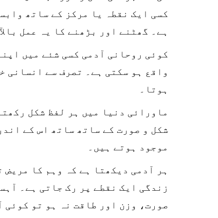
کسی ایک نقطہ یا مرکز کے ساتھ وابست
ہے۔ گھٹنے اور بڑھنے کا یہ عمل بالآ
کوئی روحانی آدمی کسی شئے میں اپنے
واقع ہو سکتی ہے۔ تصرف سے انسانی خی
ہوتا۔
ماورائی دنیا میں ہر لفظ شکل رکھتا 
شکل و صورت کے ساتھ ساتھ اس کے اندر
موجود ہوتے ہیں۔
ہر آدمی دیکھتا ہے کہ وہم کا مریض ت
زندگی ایک نقطے پر رک جاتی ہے۔ آہست
صورت، وزن اور طاقت نہ ہو تو کوئی آ