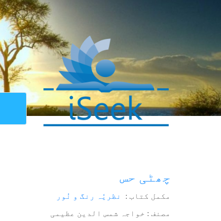
چھٹی حس
مکمل کتاب :
نظریٗہ رنگ و نُور
مصنف : خواجہ شمس الدین عظیمی