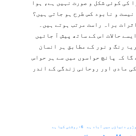
ا کی کوئی شکل و صورت نہیں ہے، ہوا
نیست و نابود کس طرح ہو جاتی ہیں؟
 اثرات براہ راست مرتب ہوتے ہیں۔
یسے حالات اس کے ساتھ پیش آ جائیں
ریۂ رنگ و نور کے مطابق ہر انسان
 گا کہ پانچ حواسوں میں سے ہر حواس
کی مادی اور روحانی زندگی کے اندر
6 - روشنی کیا ہے