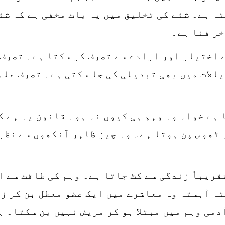
ہ ہے۔ شئے کی تخلیق میں یہ بات مخفی ہے کہ شئ
خر فنا ہے۔
 اختیار اور ارادے سے تصرف کر سکتا ہے۔ تصرف 
الات میں بھی تبدیلی کی جا سکتی ہے۔ تصرف علم
ہے خواہ وہ وہم ہی کیوں نہ ہو۔ قانون یہ ہے ک
 ٹھوس پن ہوتا ہے۔ وہ چیز ظاہر آنکھوں سے نظر
قریباً زندگی سے کٹ جاتا ہے۔ وہم کی طاقت سے ا
ہ آہستہ وہ معاشرے میں ایک عضو معطل بن کر ز
دمی وہم میں مبتلا ہو کر مریض نہیں بن سکتا۔ ہ