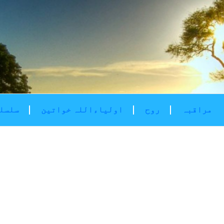
مراقبہ
روح
اولیاءاللہ خواتین
سلسلۂ