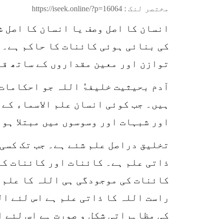
مختصر لنک :
https://iseek.online/?p=16064
انسان کا اصل وصف یا انسان کا اصل ش
کی بنائی ہوئی کائنات کا حاکم ہے۔ 
توازن اور معین مقداروں کے ساتھ قا
آدم بحیثیت خلیفۃُ اللہ جو احکامات 
ہیں۔ جب کوئی انسان علم الاسماء کے 
اور شبہات اور وسوسوں میں مبتلا ہو 
تخلیق دراصل علم شئے ہے۔ جب تک کسی 
ذاتی علم ہے۔ کائنات اور کائنات کے
کائنات کی موجودگی ہی اللہ کا علم ہ
راست اللہ کا ذاتی علم ہے اس لئے ال
کی مظاہراتی شکل و صورت ہے اس لئے ا