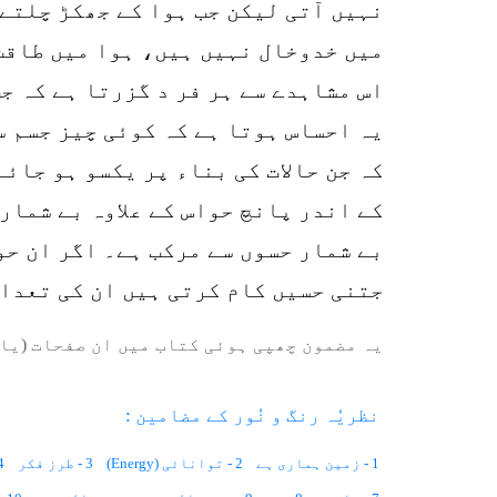
نہیں آتی لیکن جب ہوا کے جھکڑ چلتے 
میں خدوخال نہیں ہیں، ہوا میں طاقت
اس مشاہدے سے ہر فر د گزرتا ہے کہ ج
یہ احساس ہوتا ہے کہ کوئی چیز جسم س
کہ جن حالات کی بناء پر یکسو ہو جائ
کے اندر پانچ حواس کے علاوہ بے شمار
بے شمار حسوں سے مرکب ہے۔ اگر ان ح
جتنی حسیں کام کرتی ہیں ان کی تعداد
یہ مضمون چھپی ہوئی کتاب میں ان صفحات (یا 
نظریٗہ رنگ و نُور کے مضامین :
1 - زمین ہماری ہے
2 - توانائی (Energy)
3 - طرز فکر
4 - ممتاز 