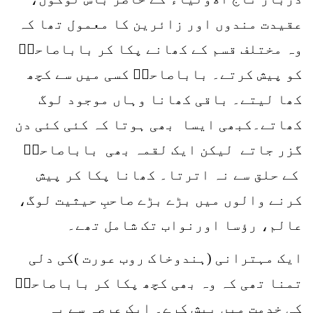
عقیدت مندوں اور زائرین کا معمول تھا کہ
وہ مختلف قسم کے کھانے پکا کر باباصاحبؒ
کو پیش کرتے۔ باباصاحبؒ کسی میں سے کچھ
کھا لیتے۔ باقی کھانا وہاں موجود لوگ
کھاتے۔کبھی ایسا بھی ہوتا کہ کئی کئی دن
گزر جاتے لیکن ایک لقمہ بھی باباصاحبؒ
کے حلق سے نہ اترتا۔ کھانا پکا کر پیش
کرنے والوں میں بڑے بڑے صاحبِ حیثیت لوگ،
عالم، رؤسا اورنواب تک شامل تھے۔
ایک مہترانی (ہندوخاک روب عورت )کی دلی
تمنا تھی کہ وہ بھی کچھ پکا کر باباصاحبؒ
کی خدمت میں پیش کرے۔ ایک عرصہ سے یہ