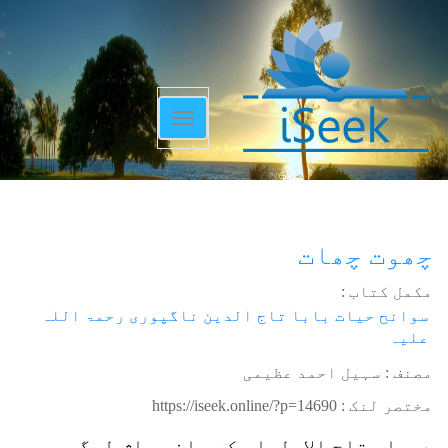
Toggle
navigation
چھوت چھات
مکمل کتاب :
سوانح حیات بابا تاج الدین ناگپوری رحمۃ اللہ
علیہ
مصنف : سہیل احمد عظیمی
مختصر لنک :
https://iseek.online/?p=14690
دربار تاج الاولیاء کے حاضر باش لوگوں،