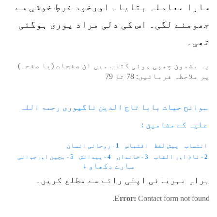
سارا معاملہ بتایا۔ اورخود فرطِ خوشی سے
جھومنے لگی۔ اس کی دلی مراد پوری ہوگئی
تھی۔
یہ مضمون چھپی ہوئی کتاب میں ان صفحات (یا صفحہ)
پر ملاحظہ فرمائیں:
78
تا
79
سوانح حیات بابا تاج الدین ناگپوری رحمۃ اللہ
علیہ کے مضامین :
انتساب
پیش لفظ
اقتباس
1 - روحانی انسان
2 - نام اور القاب
3 - خاندان
4 - پیدائش
5 - بچپن اورجوانی
سارے دکھاو ↓
6 - فوج میں شمولیت
7 - دو نوکریاں نہیں کرتے
8 - نسبت فیضان
9 - پاگل جھونپڑی
10 - شکردرہ میں قیام
11 - واکی میں قیام
براہِ مہربانی اپنی رائے سے مطلع کریں۔
12 - شکردرہ کو واپسی
13 - معمولات
14 - اندازِ گفتگو
Error:
Contact form not found.
15 - رحمت و شفقت
16 - تعلیم و تلقین
17 - کشف و کرامات
18 - آگ
19 - مقدمہ
20 - طمانچے
21 - پتّہ اور انجن
22 - سول سرجن