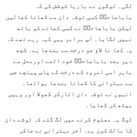
لگی۔ لوگوں نے بارہا کوشش کی کہ
باباصاحبؒ کسی توشہ دان سے کھانا کھالیں
لیکن باباصاحبؒ نے کسی کھانے کو ہاتھ
نہیں لگایا۔ آپ برابر یہی کہہ رہے تھے کہ
وہ کھا نا لاؤ جو درخت سے بندھا ہے۔ کچھ
دیر بعد باباصاحبؒ خود اٹھے اورمحل سے
باہر اسی امرود کے درخت کے پاس پہنچے جس
سے مہترانی کا کھانا بندھا ہواتھا۔
انہوں نے توشہ دان اتارکر کھولا اور وہیں
بیٹھ کر کھایا۔
لوگ یہ معلوم کرنے میں لگ گئے کہ توشے دان
کا مالک کون ہے۔ آخر مہترانی نے جاکر