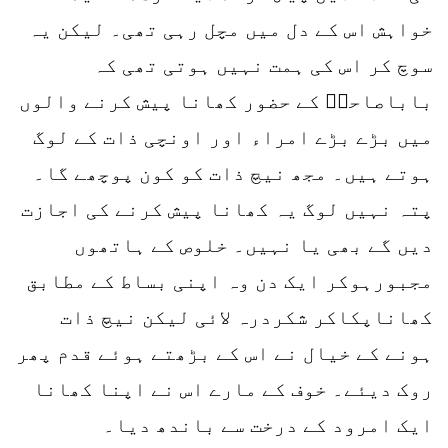
خواہش اس کے دل میں مچل رہی تھی۔ لیکن یہ
سوچ کر اس کی ہمت نہیں ہوتی تھی کہ
باباصاحبؒ کے حضور کھانا پیش کرنے والوں
میں بڑے بڑے امراء اور اونچی ذات کے لوگ
ہوتے ہیں۔ مجھ نیچ ذات کو کون پوچھے گا۔
پتہ نہیں لوگ یہ کھانا پیش کرنے کی اجازت
دیں گے بھی یا نہیں۔ خلوص کے ہاتھوں
مجبورہوکر ایک دن وہ اپنی بساط کے مطابق
کھاناپکاکر شکردرہ لائی لیکن نیچ ذات
ہونے کے خیال نے اس کے بڑھتے ہوئے قدم پھر
روک دیئے۔ خوف کے مارے اس نے اپنا کھانا
ایک امرود کے درخت سے باندھ دیا۔