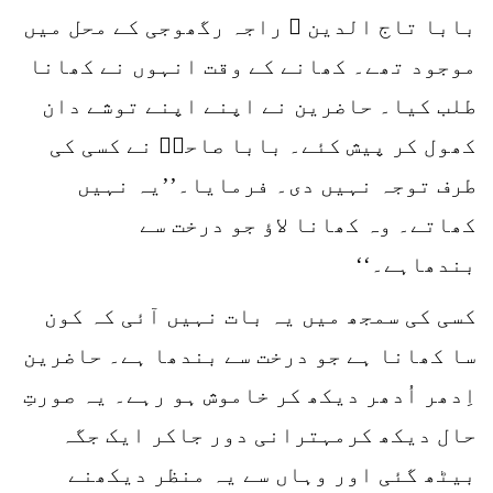
بابا تاج الدین ؒ راجہ رگھوجی کے محل میں
موجود تھے۔ کھانے کے وقت انہوں نے کھانا
طلب کیا۔ حاضرین نے اپنے اپنے توشے دان
کھول کر پیش کئے۔ بابا صاحبؒ نے کسی کی
طرف توجہ نہیں دی۔ فرمایا۔’’یہ نہیں
کھاتے۔ وہ کھانا لاؤ جو درخت سے
بندھاہے۔‘‘
کسی کی سمجھ میں یہ بات نہیں آئی کہ کون
سا کھانا ہے جو درخت سے بندھا ہے۔ حاضرین
اِدھر اُدھر دیکھ کر خاموش ہو رہے۔ یہ صورتِ
حال دیکھ کرمہترانی دور جاکر ایک جگہ
بیٹھ گئی اور وہاں سے یہ منظر دیکھنے