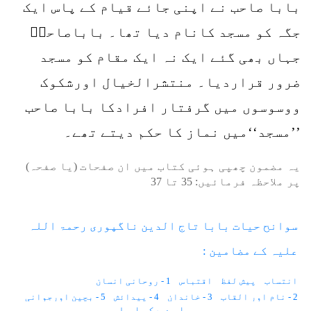
بابا صاحب نے اپنی جائے قیام کے پاس ایک
جگہ کو مسجد کانام دیا تھا۔ باباصاحبؒ
جہاں بھی گئے ایک نہ ایک مقام کو مسجد
ضرور قراردیا۔ منتشرالخیال اورشکوک
ووسوسوں میں گرفتار افرادکا بابا صاحب
’’مسجد‘‘میں نماز کا حکم دیتے تھے۔
یہ مضمون چھپی ہوئی کتاب میں ان صفحات (یا صفحہ)
پر ملاحظہ فرمائیں:
35
تا
37
سوانح حیات بابا تاج الدین ناگپوری رحمۃ اللہ
علیہ کے مضامین :
انتساب
پیش لفظ
اقتباس
1 - روحانی انسان
2 - نام اور القاب
3 - خاندان
4 - پیدائش
5 - بچپن اورجوانی
سارے دکھاو ↓