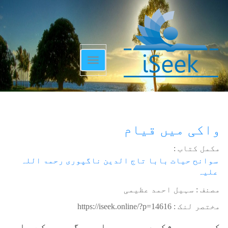
Toggle
navigation
واکی میں قیام
مکمل کتاب :
سوانح حیات بابا تاج الدین ناگپوری رحمۃ اللہ
علیہ
مصنف : سہیل احمد عظیمی
مختصر لنک :
https://iseek.online/?p=14616
کچھ عرصہ شکردرہ میں راجہ رگھوجی کے پاس