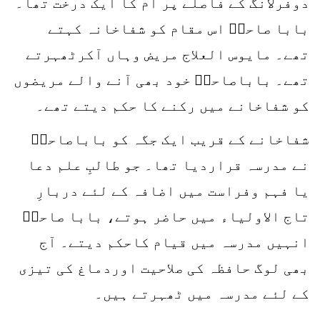
دوفرلانگ کے فاصلے پر آم کا ایک درخت تھا۔
بابا صاحبؒ اس مقام کو شفاخانہ کہتے
تھے۔ مایوس العلاج مریض وہاں آکرٹھہرتے
تھے۔ باباصاحبؒ خود بھی آنے والے مریضوں
کو شفاخانے میں رکنے کا حکم دیتے تھے۔
شفاخانے کے قریب ایک جگہ کو باباصاحبؒ
نے مدرسہ قراردیا تھا۔ جو طالبِ علم دعا
یا فہم وفراست میں اضافہ کے لئے دربارِ
تاج الاولیاء میں حاضر ہوتے، بابا صاحبؒ
انہیں مدرسہ میں قیام کاحکم دیتے۔ آج
بھی لوگ حافظہ کی صلاحیت اوردماغ کی تیزی
کے لئے مدرسہ میں ٹھہرتے ہیں۔