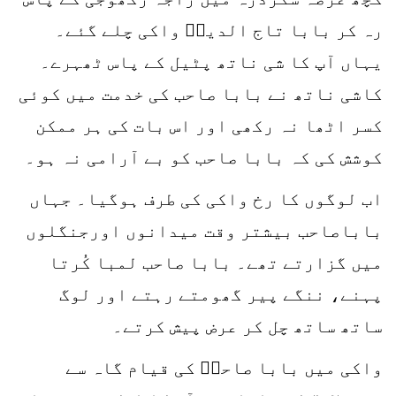
رہ کر بابا تاج الدینؒ واکی چلے گئے۔
یہاں آپ کا شی ناتھ پٹیل کے پاس ٹھہرے۔
کاشی ناتھ نے بابا صاحب کی خدمت میں کوئی
کسر اٹھا نہ رکھی اور اس بات کی ہر ممکن
کوشش کی کہ بابا صاحب کو بے آرامی نہ ہو۔
اب لوگوں کا رخ واکی کی طرف ہوگیا۔ جہاں
باباصاحب بیشتر وقت میدانوں اورجنگلوں
میں گزارتے تھے۔ بابا صاحب لمبا کُرتا
پہنے، ننگے پیر گھومتے رہتے اور لوگ
ساتھ ساتھ چل کر عرض پیش کرتے۔
واکی میں بابا صاحبؒ کی قیام گاہ سے