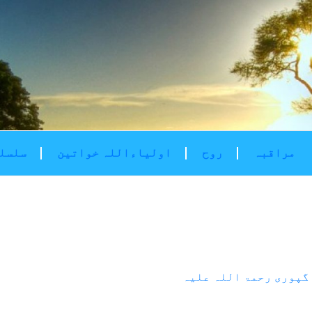
مراقبہ
روح
اولیاءاللہ خواتین
سلسلۂ
گپوری رحمۃ اللہ علیہ