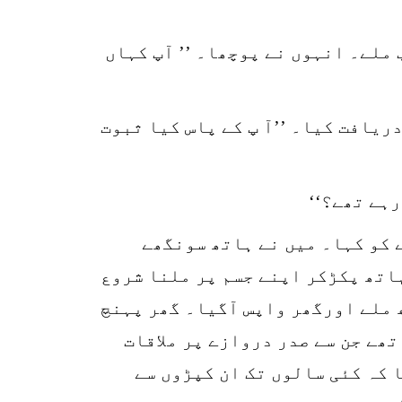
k
ملے۔ انہوں نے پوچھا۔ ’’ آپ کہاں
r
p
o
ریافت کیا۔ ’’آ پ کے پاس کیا ثبوت
رہے تھے؟‘‘
 کو کہا۔ میں نے ہاتھ سونگھے
اتھ پکڑکر اپنے جسم پر ملنا شروع
 ملے اورگھر واپس آگیا۔ گھر پہنچ
تھے جن سے صدر دروازے پر ملاقات
 کہ کئی سالوں تک ان کپڑوں سے