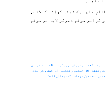
ئے تھے۔
لبِ علم ایک فوٹو گرافر کولائے،
 گرافر فوٹو دھوکر لایا تو فوٹو
7 - دو نوکریاں نہیں کرتے
8 - نسبت فیضان
16 - تعلیم و تلقین
17 - کشف و کرامات
26 - جبلِ عرفات
27 - بحالی کا حکم
35 - لڈو اور اولاد
43 - چھوت چھات
45 - ایک آدمی دوجسم۔۔۔؟
52 - محبوب کا دیدار
53 - پانچ جوتے
60 - دال بھات
61 - اٹیک، فائر