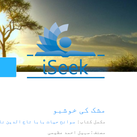
مشک کی خوشبو
مکمل کتاب :
سوانح حیات بابا تاج الدین نا
مصنف : سہیل احمد عظیمی