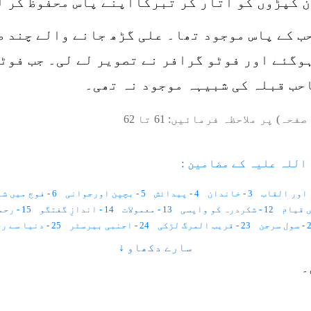
 کپڑوں کو اتار کر تبرکاًاپنے پاس محفوظ کر ل
 کے پاس موجود تھا۔ علی گڑھ جانے والے چند طا
وگئے اور فوٹو گرافر نے تصویر لے لی۔ جب فوٹو
حب قبلہ کی شبیہہ موجود نہ تھی۔
صفحہ) پر ملاحظہ فرمائیں:
61
تا
62
اللہ علیہ کے مضامین :
3 - خاندان
4 - پیدائش
5 - بچپن اورجوانی
6 - فوج میں شمولیت
12 - شکردرہ کو واپسی
13 - معمولات
14 - اندازِ گفتگو
15 - رحمت و شفقت
 سرجن
23 - قریب المرگ لڑکی
24 - اجنبی بیرسٹر
25 - دنیا سے رخصتی
32 - مشک کی خوشبو
سارے دکھاو ↓
31 - میڈیکل سرٹیفکیٹ
33 - شیرو
34 - سرکشن پرشاد کی حاضری
۔
39 - بدکردار لڑکا
40 - اجمیر یہیں ہے
41 - یہ اچھا پڑھے گا
42 - بارش میں آگ
49 - سونا بنانے کا نسخہ
50 - درشن دیوتا
51 - تحصیلدار
57 - بدیسی مال
58 - آدھا دیوان
59 - کیوں دوڑتے ہو حضرت