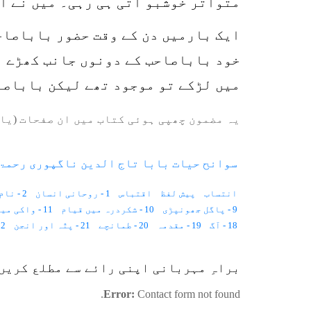
متواتر خوشبو آتی ہی رہی۔ میں نے ان
ایک بارمیں دن کے وقت حضور باباصاحب
خود باباصاحب کے دونوں جانب کھڑے ہ
میں لڑکے تو موجود تھے لیکن باباصا
یہ مضمون چھپی ہوئی کتاب میں ان صفحات (یا 
سوانح حیات بابا تاج الدین ناگپوری رحمۃ 
انتساب
پیش لفظ
اقتباس
1 - روحانی انسان
2 - نام اور القاب
9 - پاگل جھونپڑی
10 - شکردرہ میں قیام
11 - واکی میں قیام
18 - آگ
19 - مقدمہ
20 - طمانچے
21 - پتّہ اور انجن
22 - سول
28 - دیکھنے کی چیز
29 - لمبی نکو کرورے
30 - غیبی ہاتھ
براہِ مہربانی اپنی رائے سے مطلع کریں
36 - سزائے موت
37 - دست گیر
38 - دوتھال میں سارا ہے
46 - بڑے کھلاتے اچھے ہو جاتے
47 - معذور لڑکی
48 - کالے اور لال منہ کے بندر
Error:
Contact form not found.
54 - بیگم صاحبہ بھوپال
55 - فاتحہ پڑھو
56 - ABDUS SAMAD SUSPENDED