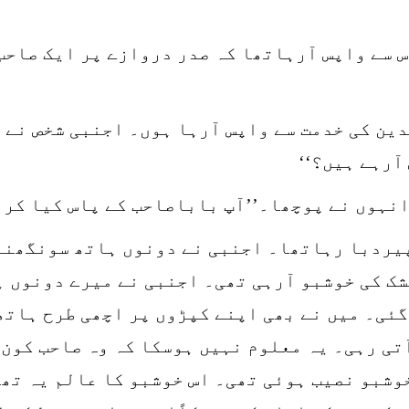
 سے واپس آرہاتھا کہ صدر دروازے پر ایک صاحب 
ین کی خدمت سے واپس آرہا ہوں۔ اجنبی شخص نے د
آرہے ہیں؟‘‘
انہوں نے پوچھا۔’’آپ باباصاحب کے پاس کیا کر 
پیردبا رہاتھا۔ اجنبی نے دونوں ہاتھ سونگھنے
شک کی خوشبو آرہی تھی۔ اجنبی نے میرے دونوں ہ
گئی۔ میں نے بھی اپنے کپڑوں پر اچھی طرح ہاتھ
تی رہی۔ یہ معلوم نہیں ہوسکا کہ وہ صاحب کون 
وشبو نصیب ہوئی تھی۔ اس خوشبو کا عالم یہ تھا