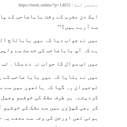
مختصر لنک :
https://iseek.online/?p=14651
ایک دن مغرب کے وقت باباصاحب کے پاس
سے آرہے ہیں؟‘‘
میں نے جواب دیا کہ میں باباتاج الد
ہے کہ آپ باباصاحب کی خدمت سے واپس 
میں اس سوال کا جواب نہ دے سکا۔ تب 
میں نے بتایا کہ میں بابا صاحب کے 
توحیران رہ گیا کہ ہاتھوں میں سے م
کردیئے۔ ہر طرف مشک کی خوشبو پھیل 
کر بھی کپڑوں میں سے مشک کی خوشبو آ
ہوئی تھی اورجن کی وجہ سے مجھے یہ خ