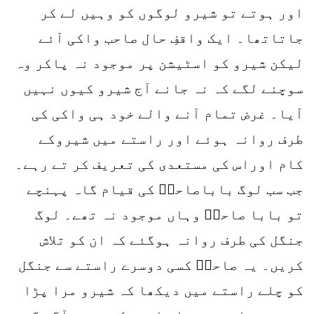
اور ہوتے تو شیرو لوگوں کو وہیں لے کر
جاتاتھا۔ ایک واقفِ حال صاحب واکی آئے
لیکن شیرو کو اسٹیشن پر موجود نہ پاکر وہ
سوچنے لگے کہ نہ جانے آج شیرو کیوں نہیں
آیا۔ غرض تمام آنے والے خود ہی واکی کی
طرف روانہ ہوئے اور راستے میں شیروکے
کام اوراس کی مستعدی کی تعریف کر تے رہے۔
جب سب لوگ باباصاحبؒ کی قیام گاہ پہنچے
تو بابا صاحبؒ وہاں موجود نہ تھے۔ لوگ
جنگل کی طرف روانہ ہوگئے کہ ان کو تلاش
کریں۔ یہ صاحبؒ کسی دوسرے راستے سے جنگل
کو چلے راستے میں دیکھا کہ شیرو مرا پڑا