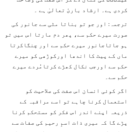
کردی ہے۔ ارشاد باریٔ تعالیٰ ہے ۔
ترجمہ: اور جو تو بناتا مٹی سے جانور کی
صورت میرے حکم سے، پھر دم مارتا اس میں تو
ہو جاتاجانور میرے حکم سے اور چنگاکرتا
ماں کے پیٹ کا اندھا اورکوڑھی کو میرے
حکم سے اورجب نکال کھڑے کرتامُردے میرے
حکم سے۔
اگر کوئی انسان اس صفت کی صلاحیت کو
استعمال کرنا چاہے تو اسے مراقبہ کے
ذریعہ اپنے اندر اس فکر کو مستحکم کرنا
پڑے گا کہ میری ذات اسمِ رحیم کی صفات سے