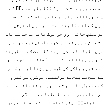
تھے، شیرو نام کا ایک کتّا باباصاحبؒ کے
پاس رہتاتھا۔ شیرو کا یہ کام تھا کہ جب
ریل کے آنے کا وقت ہوتا خود ہی اسٹیشن
پرپہنچ جاتا اور جو لوگ بابا صاحب کے پاس
آتے ان کی رہنمائی کرکے اسٹیشن سے واکی
میں بابا صاحب کی قیام گاہ تک لاتا۔ طریقۂ
کار یہ ہوتا تھا کہ ریل آجانے کے کچھ دیر
بعد شیرو واکی کی طرف چل پڑتا اورلوگ اس
کے پیچھے پیچھے ہولیتے۔ لوگوں کو شیرو
کے معمول کا علم تھا اور جو نئے آنے والے
ہوتے انہیں بتا دیا جاتا تھا۔ اگر
باباصاحبؒ اپنی قیام گاہ کے بجائے کہیں