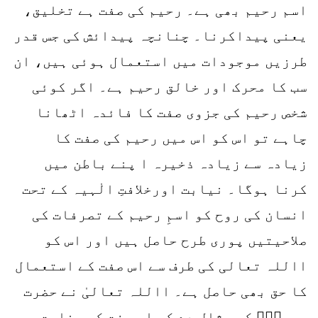
اسم رحیم بھی ہے۔ رحیم کی صفت ہے تخلیق،
یعنی پیداکرنا۔ چنانچہ پیدائش کی جس قدر
طرزیں موجودات میں استعمال ہوئی ہیں، ان
سب کا محرک اور خالق رحیم ہے۔ اگر کوئی
شخص رحیم کی جزوی صفت کا فائدہ اٹھانا
چاہے تو اس کو اس میں رحیم کی صفت کا
زیادہ سے زیادہ ذخیرہ ا پنے باطن میں
کرنا ہوگا۔ نیابت اورخلافتِ الٰہیہ کے تحت
انسان کی روح کو اسمِ رحیم کے تصرفات کی
صلاحیتیں پوری طرح حاصل ہیں اور اس کو
االلہ تعالی کی طرف سے اس صفت کے استعمال
کا حق بھی حاصل ہے۔ االلہ تعالیٰ نے حضرت
عیسیٰؑ کی مثال دے کر اس صفت کی وضاحت