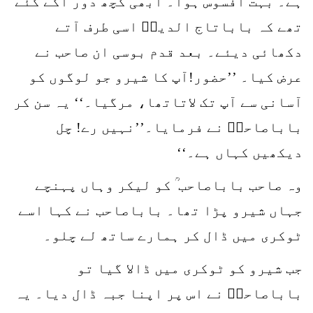
ہے۔ بہت افسوس ہوا۔ ابھی کچھ دور آگے گئے
تھے کہ باباتاج الدینؒ اسی طرف آتے
دکھائی دیئے۔ بعد قدم بوسی ان صاحب نے
عرض کیا۔ ’’حضور!آپ کا شیرو جو لوگوں کو
آسانی سے آپ تک لاتاتھا، مرگیا۔‘‘ یہ سن کر
باباصاحبؒ نے فرمایا۔’’نہیں رے! چل
دیکھیں کہاں ہے۔‘‘
وہ صاحب باباصاحب ؒ کو لیکر وہاں پہنچے
جہاں شیرو پڑا تھا۔ باباصاحب نے کہا اسے
ٹوکری میں ڈال کر ہمارے ساتھ لے چلو۔
جب شیرو کو ٹوکری میں ڈالا گیا تو
باباصاحبؒ نے اس پر اپنا جبہ ڈال دیا۔ یہ