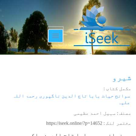
Toggle
navigation
شیرو
مکمل کتاب :
سوانح حیات بابا تاج الدین ناگپوری رحمۃ اللہ
علیہ
مصنف : سہیل احمد عظیمی
مختصر لنک :
https://iseek.online/?p=14652
جس زمانے میں بابا تاج الدین واکی میں