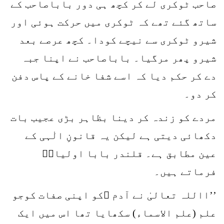
صاحب ٹوکری لے کر کچھ ہی دور باباصاحب کے
ساتھ گئے تھے کہ ٹوکری میں حرکت ہوئی اور
شیرو ٹوکری سے نیچے کودا۔ کچھ عرصے بعد
شیرو پھر مرگیا۔ باباصاحب نے اپنا جبہ
دے کر حکم دیا کہ اسے شفا خانے کے پاس دفن
کر دو۔
مردے کو زندہ کر دینا بظاہر بڑی عجیب بات
دکھائی دیتی ہے لیکن یہ قانونِ الٰہی کے
عین مطابق ہے۔ قلندر بابا اولیاءؒ
فرماتے ہیں۔
’’االلہ تعالیٰ نے آدم ؑکو اپنی صفات کوجو
علم (علم الاسماء) سکھایا تھا اس میں ایک