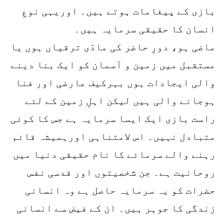
بازی کے پیغامات ہوتے ہیں۔ اوریہی نوعِ
انسان کا حقیقی سرمایہ ہیں۔
ماضی ہو، دورِ حاضر کی مادّی ترقیاں ہوں یا
مستقبل میں زمین و آسمان کو ایک بنا دینے
والی ایجادات ہوں بہرکیف عارضی اور فنا
ہوجانے والی ہیں لیکن اہلِ زمین کے لئے
راست بازی ایک ایسا سرمایہ ہے جس کا کوئی
متبادل نہیں۔ اس لامتناہی اورہمیشہ قائم
رہنے والے سرمائے کا نام حقیقی دنیا میں
روحانیت ہے۔ جن شخصیتوں اور قدسی نفس
حضرات کو یہ سرمایہ حاصل ہے وہ انسانی
زندگی کا جوہر ہیں۔ ان کے فیض سے انسانی