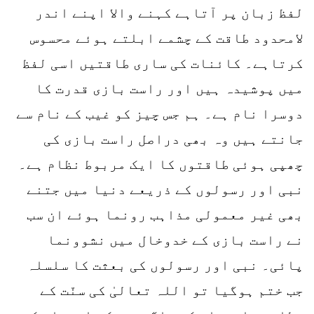
لفظ زبان پر آتاہے کہنے والا اپنے اندر
لامحدود طاقت کے چشمے ابلتے ہوئے محسوس
کرتاہے۔ کائنات کی ساری طاقتیں اسی لفظ
میں پوشیدہ ہیں اور راست بازی قدرت کا
دوسرا نام ہے۔ ہم جس چیز کو غیب کے نام سے
جانتے ہیں وہ بھی دراصل راست بازی کی
چھپی ہوئی طاقتوں کا ایک مربوط نظام ہے۔
نبی اور رسولوں کے ذریعے دنیا میں جتنے
بھی غیر معمولی مذاہب رونما ہوئے ان سب
نے راست بازی کے خدوخال میں نشوونما
پائی۔ نبی اور رسولوں کی بعثت کا سلسلہ
جب ختم ہوگیا تو اللہ تعالیٰ کی سنّت کے