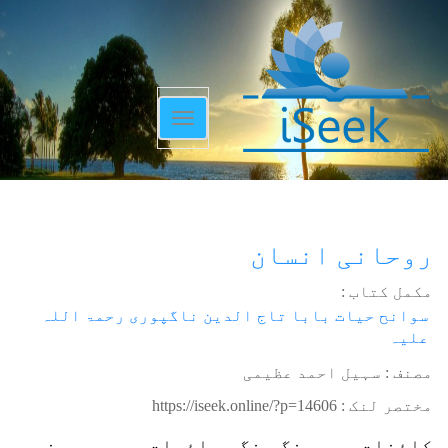
Toggle
navigation
روحانی انسان
مکمل کتاب :
سوانح حیات بابا تاج الدین ناگپوری رحمۃ اللہ
علیہ
مصنف : سہیل احمد عظیمی
مختصر لنک :
https://iseek.online/?p=14606
کائنات میں رنگ رنگ عجائبات پر جب ہم غور