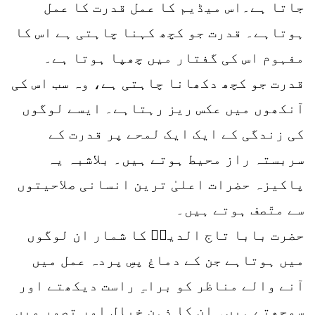
جاتا ہے۔اس میڈیم کا عمل قدرت کا عمل
ہوتاہے۔ قدرت جو کچھ کہنا چاہتی ہے اس کا
مفہوم اس کی گفتار میں چھپا ہوتا ہے۔
قدرت جو کچھ دکھانا چاہتی ہے، وہ سب اس کی
آنکھوں میں عکس ریز رہتاہے۔ ایسے لوگوں
کی زندگی کے ایک ایک لمحے پر قدرت کے
سربستہ راز محیط ہوتے ہیں۔ بلاشبہ یہ
پاکیزہ حضرات اعلیٰ ترین انسانی صلاحیتوں
سے متّصف ہوتے ہیں۔
حضرت بابا تاج الدینؒ کا شمار ان لوگوں
میں ہوتاہے جن کے دماغ پسِ پردہ عمل میں
آنے والے مناظر کو براہِ راست دیکھتے اور
سمجھتے ہیں۔ ان کا ذہن خیال اور تصور میں