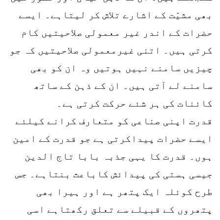
بھی مشیّت کے اشارے تلاش کر لیتاہے۔ ایسے
حضرات کے اندر غیر معمولی صلاحیتیں کام
کرتی ہیں۔ اتنی غیرمعمولی صلاحیتیں کہ جو
چیزیں سامنے نہیں ہوتیں وہ ان کو بھی
سامنے لے آتی ہیں۔ ان کے ذہن کے ساتھ
کائنات کی ہر شئے حرکت کرتی ہے۔
قدرت اپنی صناعی کو متعارف کرانے کیلئے
ایسے حضرات پیداکرتی ہے جو قدرت کے امین
ہوں۔ قدرت کا یہی جذبہ بابا تاج الدین
جیسی ہستی کی پیدائش کاباعث بنتاہے۔ جس
طرح کوئلہ ایک پتھر ہے اور ہیرا بھی
پتھروں کے قبیلے سے تعلق رکھتاہے اسی