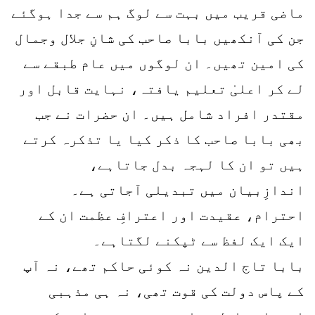
ماضی قریب میں بہت سے لوگ ہم سے جدا ہوگئے
جن کی آنکھیں بابا صاحب کی شانِ جلال وجمال
کی امین تھیں۔ ان لوگوں میں عام طبقے سے
لے کر اعلیٰ تعلیم یافتہ، نہایت قابل اور
مقتدر افراد شامل ہیں۔ ان حضرات نے جب
بھی بابا صاحب کا ذکر کیا یا تذکرہ کرتے
ہیں تو ان کا لہجہ بدل جاتاہے،
اندازِبیان میں تبدیلی آجاتی ہے۔
احترام، عقیدت اور اعترافِ عظمت ان کے
ایک ایک لفظ سے ٹپکنے لگتاہے۔
بابا تاج الدین نہ کوئی حاکم تھے، نہ آپ
کے پاس دولت کی قوت تھی، نہ ہی مذہبی