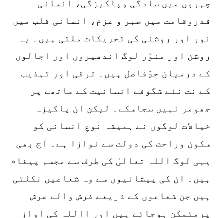
چہروں میں سادگی وپاکیزگی، انسانی
قدروقامت میں صبر و عزم، انسانی قلب میں
نور اور روشنی کی تحریکات ملتی ہیں۔ یہ
روشن اور منوّر لوگ اندھیروں اور اجالوں
کے درمیان حدِّفاصل ہیں۔ ترقی اور تہذیب
کے نت نئے شگوفے انسانیت کے ماتھے پر
جھومر نہیں سجاسکے۔ لیکن ان پاکیزہ
خیالات لوگوں نے ہمیشہ نوعِ انسانی کو
سکون وراحت کی دولت سے نوازا ہے۔ آج بھی
یہی لوگ اللہ تعالیٰ کی طرف سے مجسم پیغام
ہیں۔ ان کی پیشانیوں سے وہ شعاعیں نکلتی
ہیں جن شعاعوں کے ذریعے فرش والے عرش
پرمتمکن ہوجاتے ہیں اور االلہ کی آواز