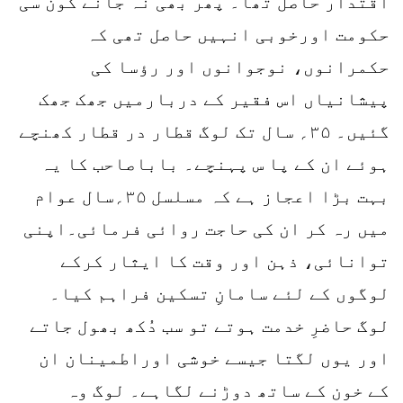
اقتدار حاصل تھا۔ پھر بھی نہ جانے کون سی
حکومت اورخوبی انہیں حاصل تھی کہ
حکمرانوں، نوجوانوں اور رؤسا کی
پیشانیاں اس فقیر کے دربارمیں جھک جھک
گئیں۔ ۳۵؍ سال تک لوگ قطار در قطار کھنچے
ہوئے ان کے پا س پہنچے۔ باباصاحب کا یہ
بہت بڑا اعجاز ہے کہ مسلسل ۳۵؍سال عوام
میں رہ کر ان کی حاجت روائی فرمائی۔اپنی
توانائی، ذہن اور وقت کا ایثار کرکے
لوگوں کے لئے سامانِ تسکین فراہم کیا۔
لوگ حاضرِ خدمت ہوتے تو سب دُکھ بھول جاتے
اور یوں لگتا جیسے خوشی اوراطمینان ان
کے خون کے ساتھ دوڑنے لگاہے۔ لوگ وہ