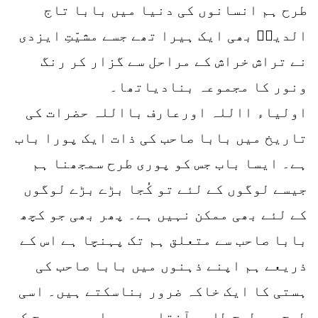
طرح ہم انسانوں کی دنیا میں بابا تاج
الدینؒ بھی ایک ہیرا تھے جسے مشیّتِ ایزدی
نے تراش خراش کے مراحل سے گزار کر رنگ
ونور کا مجموعہ بنادیاتھا۔
اولیاء االلہ اورعارف بااللہ حضرات کی
تاریخ میں بابا صاحب کی ذات ایک پورا باب
ہے۔ ایسا باب جس کو پوری طرح سمجھنا ہم
جیسے لوگوں کے لئے تو کُجا بڑے بڑے لوگوں
کے لئے بھی ممکن نہیں ہے۔ پھر بھی جو کچھ
بابا صاحب سے متعلق ہم تک پہنچا ہے اس کے
ذریعے ہم اپنے ذہنوں میں بابا صاحب کی
ہستی کا ایک خاکہ ضرور بناسکتے ہیں۔ اسی
طرح جس طرح طلوعِ آفتاب سے پہلے ہم سورج کو