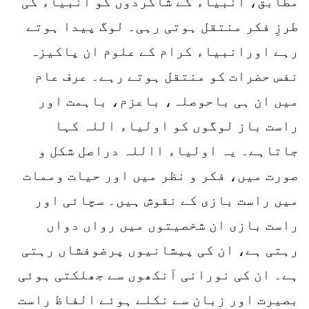
مطابق، انبیاء کے شاگردوں کو انبیاء کی
طرزِ فکر منتقل ہوتی رہی۔ لوگ پیدا ہوتے
رہے اورانبیاء کرام کے علوم ان پاکیزہ
نفس حضرات کو منتقل ہوتے رہے۔ عرف عام
میں ان ہی باحوصلہ، باعزم، باہمت اور
راست باز لوگوں کو اولیاء اللہ کہا
جاتاہے۔ یہ اولیاء االلہ دراصل شکل و
صورت میں، فکر و نظر میں اور حیات وممات
میں راست بازی کے نقوش ہیں۔ سچائی اور
راست بازی ان شخصیتوں میں رواں دواں
رہتی ہے، ان کی پیشانیوں پرضوفشاں رہتی
ہے۔ ان کی نورانی آنکھوں سے جھلکتی ہوئی
بصیرت اور زبان سے نکلے ہوئے الفاظ راست