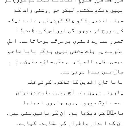
نہیں دیکھ سکتے۔ لیکن جو روشنی رات کے
سیاہ اندھیرے کو چاک کردیتی ہے اسے دیکھ
کر سورج کی موجودگی اور اس کی عظمت کا
تصور ہمارے ذہنوں پرمرتّب ہوجاتاہے۔ اہلِ
نظر سے یہ بات مخفی نہیں ہے کہ بابا صاحب
جیسی عظیم المرتبہ ہستی ساڑھے تین ہزار
سال میں پیدا ہوتی ہے۔
بابا تاج الدین کا تذکرہ کوئی قصّہ
پارینہ نہیں ہے۔ آج بھی ہمارے درمیان
ایسے لوگ موجود ہیں، جنہوں نے بابا
صاحبؒ کو دیکھا ہے، ان کی باتیں سنی ہیں۔
ان کے انداز واطوار کو مشاہدہ کیاہے۔