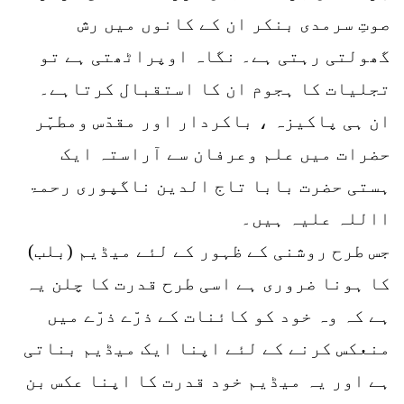
صوتِ سرمدی بنکر ان کے کانوں میں رش
گھولتی رہتی ہے۔ نگاہ اوپراٹھتی ہے تو
تجلیات کا ہجوم ان کا استقبال کرتاہے۔
ان ہی پاکیزہ ، باکردار اور مقدّس ومطہّر
حضرات میں علم وعرفان سے آراستہ ایک
ہستی حضرت بابا تاج الدین ناگپوری رحمۃ
االلہ علیہ ہیں۔
جس طرح روشنی کے ظہور کے لئے میڈیم (بلب)
کا ہونا ضروری ہے اسی طرح قدرت کا چلن یہ
ہے کہ وہ خود کو کائنات کے ذرّے ذرّے میں
منعکس کرنے کے لئے اپنا ایک میڈیم بناتی
ہے اور یہ میڈیم خود قدرت کا اپنا عکس بن