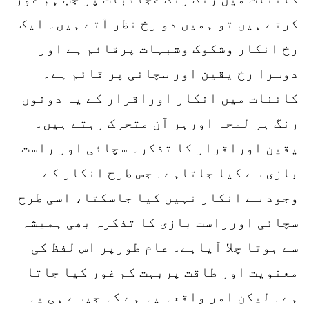
کرتے ہیں تو ہمیں دو رخ نظر آتے ہیں۔ ایک
رخ انکار وشکوک وشبہات پرقائم ہے اور
دوسرا رخ یقین اور سچائی پر قائم ہے۔
کائنات میں انکار اوراقرار کے یہ دونوں
رنگ ہر لمحہ اورہر آن متحرک رہتے ہیں۔
یقین اوراقرار کا تذکرہ سچائی اور راست
بازی سے کیا جاتاہے۔ جس طرح انکار کے
وجود سے انکار نہیں کیا جاسکتا، اسی طرح
سچائی اورراست بازی کا تذکرہ بھی ہمیشہ
سے ہوتا چلا آیاہے۔ عام طورپر اس لفظ کی
معنویت اور طاقت پربہت کم غور کیا جاتا
ہے۔ لیکن امر واقعہ یہ ہے کہ جیسے ہی یہ