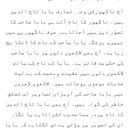
آج ناگپورکی وجہ ِتعارف بابا تاج الدین
ہیں۔ ناگپور کا نام آتے ہی بابا صاحب کا
تصوّر ذہن میں آجاتاہے۔ صرف ناگپورہی میں
نہیں، ہرجگہ بابا صاحب کے نام کا ڈنکا بج
رہاہے۔ آج بھی لاکھوں دلوں پر بابا صاحب
کی حکومت قائم ہے۔ بابا کے نام کے ساتھ
لاکھوں دلوں میں عقیدت ومحبت کے بے لوث
جذبات موجزن ہوجاتے ہیں۔ لاکھوں گھروں
میں بابا صاحب کی آویزاں تصاویر اس تعلق
خاطر کی گواہ ہیں۔ آج بھی بابا تاج الدین
کا نام پردہ سماعت سے ٹکراتاہے یا نگاہ
ان کی تصویر پر پڑتی ہے تو لگتاہے کہ بابا