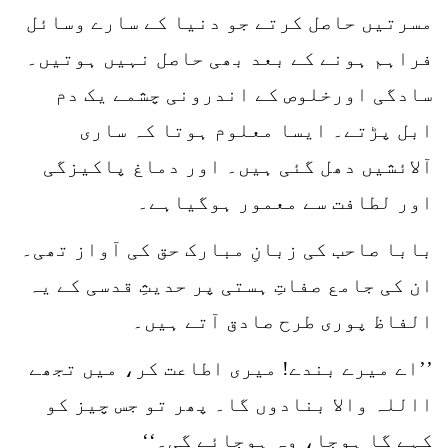
مسرتیں حاصل کرتے جو دنیا کے سارے وسائل
فراہم ہونے کے بعد بھی حاصل نہیں ہوتیں۔
سادگی اورخلوص کے اندرونی چشمے یک دم
ابل پڑتے۔ ایسا معلوم ہوتا کہ ساری
آلائشیں دھل گئی ہیں۔ اور دماغ پاکیزگی
اور لطافت سے معمور ہوگیاہے۔
بابا صاحب کی زبانِ مبارک حق کی آواز تھی۔
ان کی جامع صفاتِ ہستی پر حدیثِ قدسی کے یہ
الفاظ پوری طرح صادق آتے ہیں۔
’’اے میرے بندے! میری اطاعت کر، میں تجھے
االلہ والا بنادوں گا۔ پھر تو جس چیز کو
کہے گا ہوجا، وہ ہوجائے گی۔‘‘