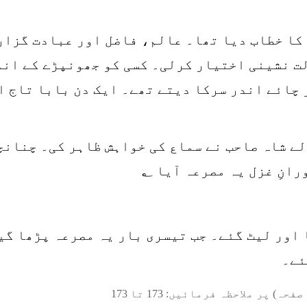
 کا خطاب دیا تھا۔ عالم، فاضل اور عبادت گزار
ت نشینی اختیار کرلی۔ کسی کو جھونپڑے کے اند
 چائے اندر سرکا دیتے تھے۔ ایک دن بابا تاج ا
ے شاہ صاحب نے سماع کی خواہش ظاہر کی۔ چنانچہ
انِ غزل یہ مصرعہ آیا ؂
 اور لیٹ گئے۔ جب تیسری بار یہ مصرعہ پڑھا گی
ئے۔
صفحہ) پر ملاحظہ فرمائیں:
173
تا
173