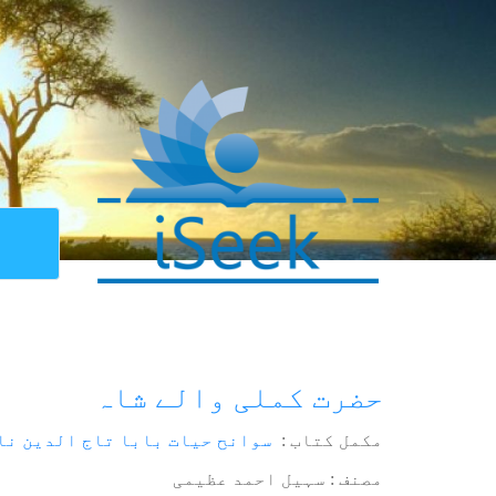
حضرت کملی والے شاہ
مکمل کتاب :
سوانح حیات بابا تاج الدین نا
مصنف : سہیل احمد عظیمی