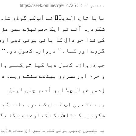
مختصر لنک :
https://iseek.online/?p=14725
بابا تاج الدینؒ نے آپ کو گوڈر شاہ
شکردرہ آئے تو ایک جھونپڑے میں عزل
کی غذا جو دال کا پانی ہوتی تھی اور
گزرے اور کہا۔’’ دروازہ کھول دو۔‘‘
جب دروازہ کھول دیا گیا تو کملی وال
و خرم اورمسرور بیٹھے سنتے رہے۔ دور
اِدھر خیال چلا اور اُدھر چلی لیلیٰ
یہ سنتے ہی آپ نے ایک نعرہ بلند کیا
شکردرہ کے تالاب کے کنارے دفن کئے گ
یہ مضمون چھپی ہوئی کتاب میں ان صفحات (یا 