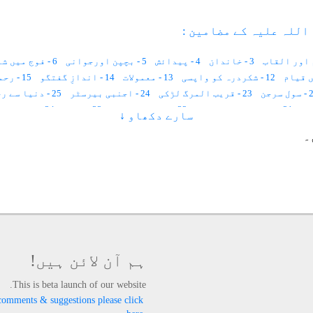
اللہ علیہ کے مضامین :
3 - خاندان
4 - پیدائش
5 - بچپن اورجوانی
6 - فوج میں شمولیت
12 - شکردرہ کو واپسی
13 - معمولات
14 - اندازِ گفتگو
15 - رحمت و شفقت
 سرجن
23 - قریب المرگ لڑکی
24 - اجنبی بیرسٹر
25 - دنیا سے رخصتی
31 - میڈیکل سرٹیفکیٹ
32 - مشک کی خوشبو
33 - شیرو
34 - سرکشن پرشاد کی حاضری
سارے دکھاو ↓
40 - اجمیر یہیں ہے
41 - یہ اچھا پڑھے گا
42 - بارش میں آگ
43 - چھوت چھات
۔
49 - سونا بنانے کا نسخہ
50 - درشن دیوتا
51 - تحصیلدار
57 - بدیسی مال
58 - آدھا دیوان
59 - کیوں دوڑتے ہو حضرت
65 - بھوت بنگلہ
66 - اللہ اللہ کر کے بیٹھ جاؤ
67 - شاع
73 - حضرت مولانا محمد یوسف شاہ
74 - خواجہ علی امیرالدین
الے شاہ
79 - حضرت رسول بابا
80 - حضرت مسکین شاہ
85 - حضرت محمد عبدالعزیز عرف نانامیاں
86 - نیتا آنند بابا نیل کنٹھ راؤ
92 - قاضی امجد علی
93 - حضرت فرید الدین کریم بابا
94 - قلندر بابا اولیاء
ہم آن لائن ہیں!
This is beta launch of our website.
comments & suggestions please click