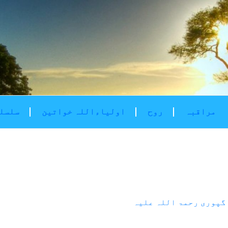
مراقبہ
روح
اولیاءاللہ خواتین
سلسلۂ
گپوری رحمۃ اللہ علیہ