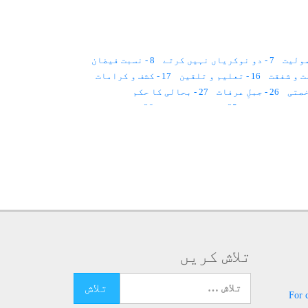
7 - دو نوکریاں نہیں کرتے
8 - نسبت فیضان
16 - تعلیم و تلقین
17 - کشف و کرامات
26 - جبلِ عرفات
27 - بحالی کا حکم
35 - لڈو اور اولاد
36 - سزائے موت
45 - ایک آدمی دوجسم۔۔۔؟
52 - محبوب کا دیدار
53 - پانچ جوتے
60 - دال بھات
61 - اٹیک، فائر
ری
68 - وصال
69 - فیض اور فیض یافتگان
75 - حضرت قادر محی الدین
81 - حضرت اللہ کریم
82 - حضرت بابا عبدالرحمٰن
87 - سکّوبائی
88 - بی اماں صاحبہ
94.1 - سلسلۂ عظیمیہ
تلاش کریں
تلاش کرنے کے لئے یہاں ٹائپ کریں
For 