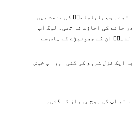
r
p
 تھے۔ جب باباصاحبؒ کی خدمت میں
o
ر جانے کی اجازت نہ تھی۔ لوگ آپ
لدینؒ ان کے جھونپڑے کے پاس سے
 ایک غزل شروع کی گئی اور آپ خوش
ا تو آپ کی روح پرواز کر گئی۔