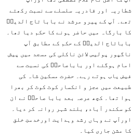
شطاریہ اور قادریہ سلسلے سے نسبت رکھتے
تھے۔ آپ کے پیرو مرشد نے بابا تاج الدینؒ
کا بارگاہ میں حاضر ہونے کا حکم دیا تھا۔
باباتاج الدینؒ کے حکم کے مطابق آپ
ناگپور پولیس لائن ناکلی کی مسجد میں پیش
امام ہوگئے اور باباصاحبؒ کی نسبت سے
فیض یاب ہوتے رہے۔ حضرت مسکین شاہ کی
طبیعت میں عجز و انکسار کوٹ کوٹ کر بھرا
ہوا تھا۔ کچھ عرصہ بعد بابا صاحبؒ نے ان
کو سکندر آباد، بلند شہر روانہ کر دیا۔
اورآپ نے وہاں رشد وہدایت اورخدمتِ خلق
کا مشن جاری کیا۔