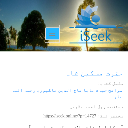
Toggle
navigation
حضرت مسکین شاہ
مکمل کتاب :
سوانح حیات بابا تاج الدین ناگپوری رحمۃ اللہ
علیہ
مصنف : سہیل احمد عظیمی
مختصر لنک :
https://iseek.online/?p=14727
آپ کا اصل نام غلام مصطفی تھا اورآپ