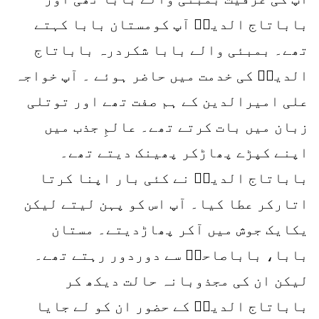
باباتاج الدینؒ آپ کومستان بابا کہتے
تھے۔ بمبئی والے بابا شکردرہ باباتاج
الدینؒ کی خدمت میں حاضر ہوئے ۔ آپ خواجہ
علی امیرالدین کے ہم صفت تھے اور توتلی
زبان میں بات کرتے تھے۔ عالمِ جذب میں
اپنے کپڑے پھاڑکر پھینک دیتے تھے۔
باباتاج الدینؒ نے کئی بار اپنا کرتا
اتارکر عطا کیا۔ آپ اس کو پہن لیتے لیکن
یکایک جوش میں آکر پھاڑدیتے۔ مستان
بابا، باباصاحبؒ سے دوردور رہتے تھے۔
لیکن ان کی مجذوبانہ حالت دیکھ کر
باباتاج الدینؒ کے حضور ان کو لے جایا