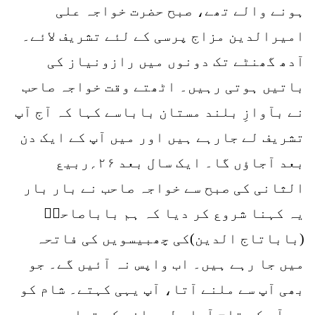
ہونے والے تھے، صبح حضرت خواجہ علی
امیرالدین مزاج پرسی کے لئے تشریف لائے۔
آدھ گھنٹے تک دونوں میں رازونیاز کی
باتیں ہوتی رہیں۔ اٹھتے وقت خواجہ صاحب
نے بآوازِ بلند مستان باباسے کہا کہ آج آپ
تشریف لے جارہے ہیں اور میں آپ کے ایک دن
بعد آجاؤں گا۔ ایک سال بعد ۲۶؍ربیع
الثانی کی صبح سے خواجہ صاحب نے بار بار
یہ کہنا شروع کر دیا کہ ہم باباصاحبؒ
(باباتاج الدین)کی چھبیسویں کی فاتحہ
میں جا رہے ہیں۔ اب واپس نہ آئیں گے۔ جو
بھی آپ سے ملنے آتا، آپ یہی کہتے۔ شام کو
جب آپ کو تاج آباد لے جانے کی تیاری ہورہی