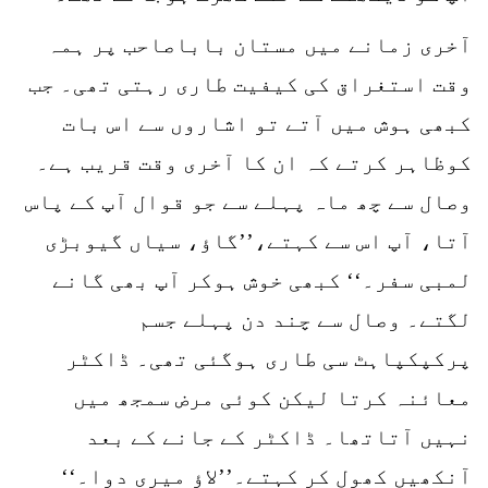
آخری زمانے میں مستان باباصاحب پر ہمہ
وقت استغراق کی کیفیت طاری رہتی تھی۔ جب
کبھی ہوش میں آتے تو اشاروں سے اس بات
کوظاہر کرتے کہ ان کا آخری وقت قریب ہے۔
وصال سے چھ ماہ پہلے سے جو قوال آپ کے پاس
آتا، آپ اس سے کہتے،’’گاؤ، سیاں گیوبڑی
لمبی سفر۔‘‘ کبھی خوش ہوکر آپ بھی گانے
لگتے۔ وصال سے چند دن پہلے جسم
پرکپکپاہٹ سی طاری ہوگئی تھی۔ ڈاکٹر
معائنہ کرتا لیکن کوئی مرض سمجھ میں
نہیں آتاتھا۔ ڈاکٹر کے جانے کے بعد
آنکھیں کھول کر کہتے۔’’لاؤ میری دوا۔‘‘