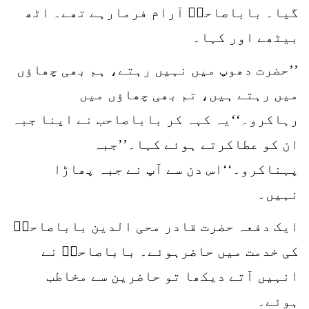
گیا۔ باباصاحبؒ آرام فرمارہے تھے۔ اٹھ
بیٹھے اور کہا۔
’’حضرت دھوپ میں نہیں رہتے، ہم بھی چھاؤں
میں رہتے ہیں، تم بھی چھاؤں میں
رہاکرو۔‘‘یہ کہہ کر باباصاحب نے اپنا جبہ
ان کو عطاکرتے ہوئے کہا۔’’جبہ
پہناکرو۔‘‘اس دن سے آپ نے جبہ پھاڑا
نہیں۔
ایک دفعہ حضرت قادر محی الدین باباصاحبؒ
کی خدمت میں حاضرہوئے۔ باباصاحبؒ نے
انہیں آتے دیکھا تو حاضرین سے مخاطب
ہوئے۔