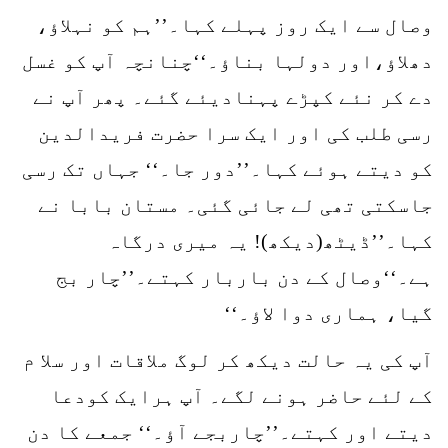
وصال سے ایک روز پہلے کہا۔’’ہم کو نہلاؤ،
دھلاؤ،اور دولہا بناؤ۔‘‘چنانچہ آپ کو غسل
دے کر نئے کپڑے پہنادیئے گئے۔ پھر آپ نے
رسی طلب کی اور ایک سرا حضرت فریدالدین
کو دیتے ہوئے کہا۔’’دور جا۔‘‘ جہاں تک رسی
جاسکتی تھی لے جائی گئی۔ مستان بابا نے
کہا۔’’ڈیٹھ(دیکھ)! یہ میری درگاہ
ہے۔‘‘وصال کے دن باربار کہتے۔’’چار بج
گیا، ہماری دوا لاؤ۔‘‘
آپ کی یہ حالت دیکھ کر لوگ ملاقات اور سلا م
کے لئے حاضر ہونے لگے۔ آپ ہرایک کودعا
دیتے اور کہتے۔’’چاربجے آؤ۔‘‘ جمعے کا دن