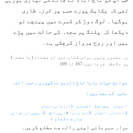
تھی کہ یکایک پورے جسم پر لرزہ طاری
ہوگیا۔ لوگ دوڑ کر کمرے میں پہنچے تو
دیکھا کہ پلنگ پر سجدہ کی حالت میں پڑے
ہیں اور روح پرواز کرچکی ہے۔
یہ مضمون چھپی ہوئی کتاب میں ان صفحات (یا صفحہ)
پر ملاحظہ فرمائیں:
167
تا
169
سوانح حیات بابا تاج الدین ناگپوری رحمۃ اللہ
علیہ کے مضامین :
انتساب
پیش لفظ
اقتباس
1 - روحانی انسان
2 - نام اور القاب
3 - خاندان
4 - پیدائش
5 - بچپن اورجوانی
سارے دکھاو ↓
6 - فوج میں شمولیت
7 - دو نوکریاں نہیں کرتے
8 - نسبت فیضان
9 - پاگل جھونپڑی
10 - شکردرہ میں قیام
11 - واکی میں قیام
براہِ مہربانی اپنی رائے سے مطلع کریں۔