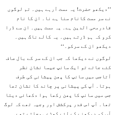
’’دیکھو حضرت! یہ مست آرہے ہیں۔ تم لوگوں
نے سر مست کانام سنا ہے نا۔ ان کا نام
قادرمحی الدین ہے۔ یہ مست ہیں۔ ان سے ڈرا
کرو کہ ہم ڈرتے ہیں۔ یہ کالے ناگ ہیں۔
دیکھو ان کے سرکو۔‘‘
لوگوں نے دیکھا کہ جب ان کے سر کے بال صاف
کئے جاتے تو ایک سانپ جیسا نشان نظر
آتاجس میں سانپ کا پھن پیشانی کی طرف
ہوتا۔ آپ کی پیشانی پر چاند کا نشان تھا
جس میں سانپ کا پھن رکھا ہوا دکھائی دیتا
تھا۔ آپ اس قدر پرکشش اور وجیہ تھے کہ لوگ
آپ کو دیکھنے کے لئے کھڑے ہوجاتے تھے۔