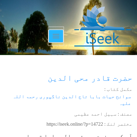
Toggle
navigation
حضرت قادر محی الدین
مکمل کتاب :
سوانح حیات بابا تاج الدین ناگپوری رحمۃ اللہ
علیہ
مصنف : سہیل احمد عظیمی
مختصر لنک :
https://iseek.online/?p=14722
آپ کی عرفیت بمبئی والے بابا تھی اور