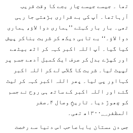
تھا ۔ جیسے جیسے چار بجے کا وقت قریب
آرہاتھا۔ آپ کی بے قراری بڑھتی جا رہی
تھی۔ بار بار کہتے ’’ہماری دوا لاؤ، ہماری
دوا لاؤ۔‘‘ بے تابی دیکھ کر شربت بناکر پیش
کیا گیا۔ آپ اللہ اکبر کہہ کر اٹھ بیٹھے
اور کپڑے بدل کر صرف ایک کمبل آدھے جسم پر
لپیٹ لیا۔ شربت کا گلاس لے کر اللہ اکبر
کہااور پی لیا۔ پھر اللہ اکبر کہہ کر لیٹ
گئے اور اللہ اکبر کے ساتھ ہی روح نے جسم
کو چھوڑ دیا۔ تاریخِ وصال ۴؍صفر
المظفر۱۳۰۰؁ھ تھی۔
جس دن مستان باباصاحب اس دنیا سے رخصت