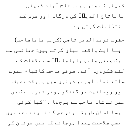
کمیٹی کے صدر ہیں۔ تاج آباد کمیٹی
باباتاج الدینؒ کی درگاہ اور عرس کے
انتظامات کرتی ہے۔
حضرت فریدالدین تاجی (کریم باباصاحب)
اپنا ایک واقعہ بیان کرتے ہیں: جھانسی سے
ایک صوفی صاحب باباصاحبؒ سے ملاقات کے
لئے شکردرہ آئے۔ صوفی صاحب کاقیام میرے
ساتھ تھا۔ اورہم دونوں میں ہروقت تصوف
اور روحانیت پر گفتگو ہوتی تھی۔ ایک دن
میں نے شاہ صاحب سے پوچھا ۔’’کیا کوئی
ایسا آسان طریقہ ہے، جس کے ذریعے مجھ میں
ایسی صلاحیت پیدا ہوجائے کہ میں عرفان کی