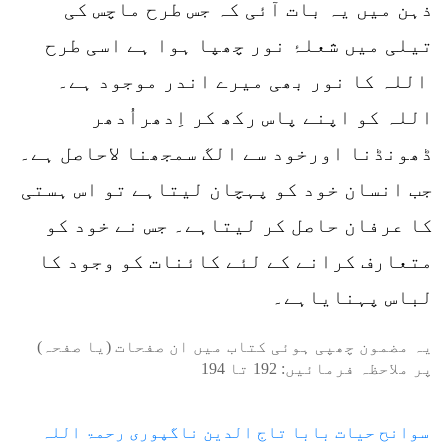
ذہن میں یہ بات آئی کہ جس طرح ماچس کی
تیلی میں شعلۂ نور چھپا ہوا ہے اسی طرح
اللہ کا نور بھی میرے اندر موجود ہے۔
اللہ کو اپنے پاس رکھ کر اِدھراُدھر
ڈھونڈنا اورخود سے الگ سمجھنا لاحاصل ہے۔
جب انسان خود کو پہچان لیتاہے تو اس ہستی
کا عرفان حاصل کر لیتاہے۔ جس نے خود کو
متعارف کرانے کے لئے کائنات کو وجود کا
لباس پہنایاہے۔
یہ مضمون چھپی ہوئی کتاب میں ان صفحات (یا صفحہ)
پر ملاحظہ فرمائیں:
192
تا
194
سوانح حیات بابا تاج الدین ناگپوری رحمۃ اللہ