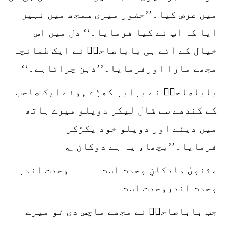
میں عرض کیا۔’’حضور میری سمجھ میں نہیں
آیا کہ آپ نے کیا فرمایا۔‘‘ دل میں اس
خیال کے آتے ہی باباصاحبؒ نے ایک طمانچہ
مجھے مارا اورفرمایا۔’’ذہن چراتاہے۔‘‘
باباصاحبؒ نے برابر کھڑے ہوئے ایک صاحب
کے کندھے سے شال لیکر دوپلو میرے ہاتھ
میں دیئے اور دوپلو خود پکڑکر
فرمایا۔’’بچھا، یہ ہے دوکان ؂
مثنویٰ مادکانِ وحدت است وحدت اندر
وحدت اندروحدت است
جب باباصاحبؒ نے مجھے ماچس دی تو میرے