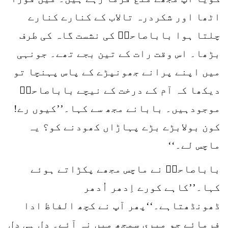
اٹھا اور شکردرہ تالاب کے کنارے کنارے
چلتا ہوا باباصاحبؒ کی نشست گاہ کی طرف
بڑھا۔ اس وقت رات کے تین بجے تھے۔ جونہی
میں اپنے پرانے جھونپڑے کے پاس پہنچا تو
دیکھا کہ آم کے درخت کے نیچے باباصاحبؒ
موجودہیں۔ بابانے مجھ سے کہا۔’’کیوں رے!
کون بولابڑے بڑے پہاڑاں کھودنے کو؟ یہ
ماچس لے۔‘‘
باباصاحبؒ نے ماچس مجھے پکڑاتے ہوئے
کہا۔’’کاہے کورے اِدھر اُدھر
ڈھونڈھتاہے۔‘‘پھر آپ نے کچھ الفاظ ادا
فرمائے جو میری سمجھ میں نہ آئے۔ دل ہی دل