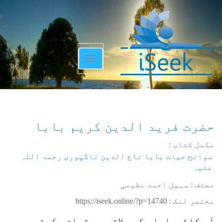
Toggle
navigation
حضرت فرید الدین کریم بابا
مکمل کتاب :
سوانح حیات بابا تاج الدین ناگپوری رحمۃ اللہ
علیہ
مصنف : سہیل احمد عظیمی
مختصر لنک :
https://iseek.online/?p=14740
آپ کاٹھیاوار کے علاقے سے تعلق رکھتے