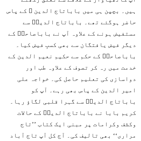
ہیں۔ بچپن ہی میں باباتاج الدین ؒ کے پاس
حاضر ہوگئے تھے۔ باباتاج الدینؒ سے
مستفیض ہونے کے علاوہ آپ نے باباصاحبؒ کے
دیگر فیض یافتگان سے بھی کسبِ فیض کیا۔
باباصاحبؒ کے حکم سے حکیم نعیم الدین کے
خدمت میں رہ کر تصوف کے علاوہ طب اور
دواسازی کی تعلیم حاصل کی۔ خواجہ علی
امیر الدین کے پاس بھی رہے۔ آپ کو
باباتاج الدینؒ سے گہرا قلبی لگاؤ رہا۔
کریم بابا نے باباتاج الدینؒ کے حالات
وکشف وکرامات پر مبنی ایک کتاب ’’تاج
مراری‘‘ بھی تالیف کی۔ آج کل آپ تاج آباد