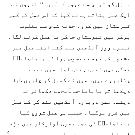
منزل کو تیزی سے عبور کرلوں۔‘‘ انہوں نے
ایک عمل بتاتے ہوئے کہا کہ اس عمل کو کسی
قبرستان میں کرو۔ جذبۂ شوق سے مغلوب
ہوکر میں قبرستان جاکر یہ عمل کرنے لگا۔
تیسرے روز آنکھیں بند کئے اپنے عمل میں
مشغول کہ مجھے محسوس ہوا کہ باباصاحبؒ
خفگی میں ڈوبی ہوئی آوازمیں مجھے
پکاررہے ہیں۔ میں نے کھول کر چاروں طرف
دیکھا تو باباصاحب ؒمجھے دکھائی نہ
دیئے۔ میں دوبارہ آنکھیں بند کر کے عمل
میں غرق ہوگیا۔ جیسے ہی عمل شروع کیا
باباصاحبؒ کی غصہ بھری آوازکان میں پڑی۔
گویا آپ مجھے منع فرما رہے ہیں۔ میں فوراً