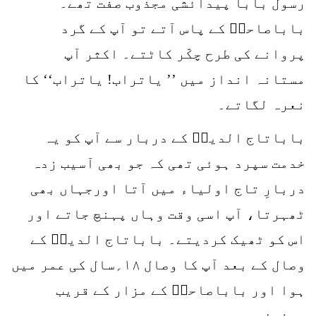
رسول بابا پیدائشی مجذوب صفت تھے۔
باباصاحبؒ کے پاس آتے تو آپ کے گرد
پروانے کی طرح چکّر کاٹتے۔ اکثر آپ
مستانہ انداز میں ’’ یاتراب! یاتراب‘‘ کا
نعرہ لگاتے۔
باباتاج الدینؒ کے دربار سے آپ کو یہ
خدمت سپرد ہوئی تھی کہ جو بھی آسیب زدہ
دربارِ تاج اولیاء میں آتا اورجہاں بھی
ٹھہرتا، آپ اسی وقت وہاں پہنچ جاتے اور
اس کو ٹھیک کردیتے۔ باباتاج الدینؒ کے
وصال کے بعد آپ کا وصال ۱۸؍سال کی عمر میں
ہوا اور باباصاحبؒ کے مزار کے قریب
مدفون ہیں۔