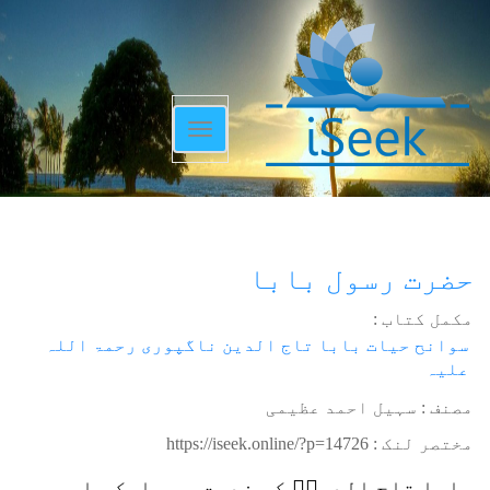
Toggle
navigation
حضرت رسول بابا
مکمل کتاب :
سوانح حیات بابا تاج الدین ناگپوری رحمۃ اللہ
علیہ
مصنف : سہیل احمد عظیمی
مختصر لنک :
https://iseek.online/?p=14726
بابا تاج الدینؒ کی خدمت میں ایک صاحب