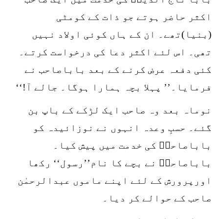
اکثر حاضر ہوتے جو ذات کے کومٹی
(بنیا)تھے۔ ان کے ہاں کوئی اولاد نہیں
تھی۔ اس لئے اکثر دعا کی درخواست کرتے۔
کئی دفعہ عرض کرنے کے بعد باباصاحب نے
فرمایا۔’’ پہلا بچہ ہمارا ہوگا۔ جالے آ!‘‘
نوماہ بعد وہ صاحب ایک لڑکے کے باپ بن
گئے۔ حسبِ وعدہ انہوں نے نوزائیدہ کو
باباصاحبؒ کی خدمت میں پیش کیا۔
باباصاحبؒ نے بچے کا نام’’رسول‘‘ رکھا
اورپرورش کے لئے اپنے ماموں عبدالرحمٰن
صاحب کے حوالے کر دیا۔