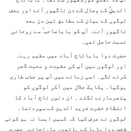
الدینؒ کے وصال کے دن ناگپور آئے اور بعض
لوگوں کے بیان کے مطابق تین دن بعد
ناگپور آئے۔ آپ کو باباصاحب ؒ سے روحانی
نسبت حاصل تھی۔
حضرت دوا باباتاج آباد میں مقیم رہے۔
اور لوگوں میں آپ کی عقیدت و محبت گھر
کرنے لگی۔ اسی زمانے میں آپ پر جذب طاری
ہوگیا۔ یکایک جلال میں آکر لوگوں کو
پتھرمارنے لگتے ۔ ان دنوں تاج آباد کا
انتظام حضرت فرید الدین کے سپردتھا۔
لوگوں نے عرض کیا کہ کہیں ایسا نہ ہو کوئی
شخص دوا بابا کے ہاتھوں ماراجائے۔ حضرت