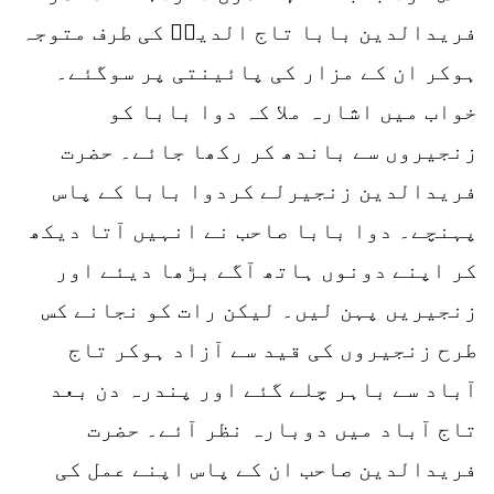
فریدالدین بابا تاج الدینؒ کی طرف متوجہ
ہوکر ان کے مزار کی پائینتی پر سوگئے۔
خواب میں اشارہ ملا کہ دوا بابا کو
زنجیروں سے باندھ کر رکھا جائے۔ حضرت
فریدالدین زنجیرلے کردوا بابا کے پاس
پہنچے۔ دوا بابا صاحب نے انہیں آتا دیکھ
کر اپنے دونوں ہاتھ آگے بڑھا دیئے اور
زنجیریں پہن لیں۔ لیکن رات کو نجانے کس
طرح زنجیروں کی قید سے آزاد ہوکر تاج
آباد سے باہر چلے گئے اور پندرہ دن بعد
تاج آباد میں دوبارہ نظر آئے۔ حضرت
فریدالدین صاحب ان کے پاس اپنے عمل کی