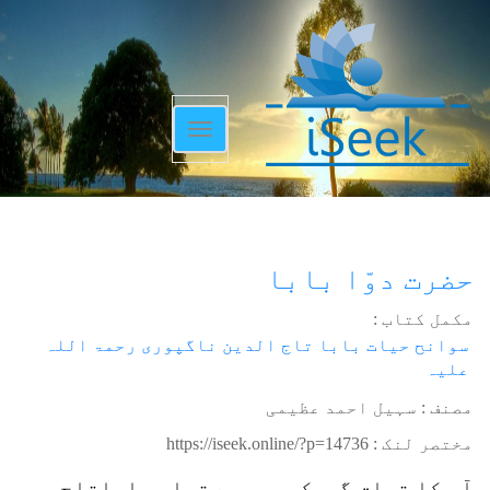
Toggle
navigation
حضرت دوّا بابا
مکمل کتاب :
سوانح حیات بابا تاج الدین ناگپوری رحمۃ اللہ
علیہ
مصنف : سہیل احمد عظیمی
مختصر لنک :
https://iseek.online/?p=14736
آپ کا تعلق گورکھپور سے تھا۔ باباتاج