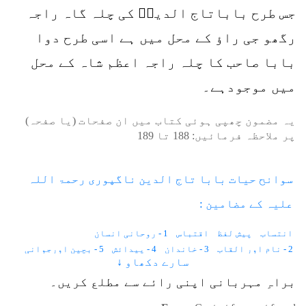
جس طرح باباتاج الدینؒ کی چلہ گاہ راجہ
رگھو جی راؤ کے محل میں ہے اسی طرح دوا
بابا صاحب کا چلہ راجہ اعظم شاہ کے محل
میں موجودہے۔
یہ مضمون چھپی ہوئی کتاب میں ان صفحات (یا صفحہ)
پر ملاحظہ فرمائیں:
188
تا
189
سوانح حیات بابا تاج الدین ناگپوری رحمۃ اللہ
علیہ کے مضامین :
انتساب
پیش لفظ
اقتباس
1 - روحانی انسان
2 - نام اور القاب
3 - خاندان
4 - پیدائش
5 - بچپن اورجوانی
سارے دکھاو ↓
6 - فوج میں شمولیت
7 - دو نوکریاں نہیں کرتے
8 - نسبت فیضان
9 - پاگل جھونپڑی
10 - شکردرہ میں قیام
11 - واکی میں قیام
براہِ مہربانی اپنی رائے سے مطلع کریں۔
12 - شکردرہ کو واپسی
13 - معمولات
14 - اندازِ گفتگو