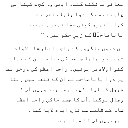
معافی مانگنے گئے۔ ابھی وہ کچھ کہنا ہی
چاہتے تھے کہ دوا بابا صاحب نے
کہا۔’’تیری کوئی خطا نہیں ہے۔ سب
باباصاحبؒ کے زیرِ حکم ہیں۔ ‘‘
ان دنوں ناگپور کے راجہ اعظم شاہ لاولد
تھے۔ دوابابا صاحب کی دعا سے ان کے یہاں
کئی اولادیں ہوئیں۔ راجہ اعظم کی درخواست
پر دوا باباصاحب نے ان کے قلعہ میں رہنا
قبول کر لیا۔ کچھ عرصہ بعد وہیں آپ کا
وصال ہوگیا۔آپ کا جسدِ خاکی راجہ اعظم
شاہ کے قلعے سے تاج آباد لایا گیا۔
اوروہیں آپ کا مزار ہے۔