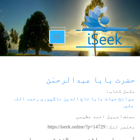
Toggle
navigation
حضرت بابا عبدالرحمٰن
مکمل کتاب :
سوانح حیات بابا تاج الدین ناگپوری رحمۃ اللہ
علیہ
مصنف : سہیل احمد عظیمی
مختصر لنک :
https://iseek.online/?p=14729
آپ مدراسی پلٹن میں ملازم تھے۔ وہاں سے