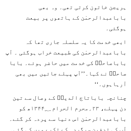
ہریجن خاتون کرتی تھی۔ وہ بھی
باباعبدالرحمٰن کے ہاتھوں پر بیعت
ہوگئی۔
ابھی خدمت کا یہ سلسلہ جاری تھا کہ
باباعبدالرحمٰن کی طبیعت خراب ہوگئی ۔ آپ
باباصاحبؒ کی خدمت میں حاضر ہوئے۔ بابا
صاحبؒ نے کہا۔’’آپ پہلے جائیں میں بھی
آرہاہوں۔‘‘
چنانچہ باباتاج الدینؒ کے وصال سے تین
دن پہلے، ۲۳؍محرم الحرام ۱۳۴۴؁ھ کو
باباعبدالرحمٰن اس دنیا سے پردہ کر گئے۔
آپ کی تدفین سرگردہ کے تکیے میں کی گئی۔