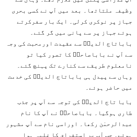
وظیفہ ملتاتھا۔ بعد میں آپ نے کسی بحری
جہاز پر نوکری کرلی۔ ایک بار سفرکرتے
ہوئے جہاز پر سے پانی میں گر گئے۔
باباتاج الدینؒ سے عقیدت اورمحبت کی وجہ
سے آپ نے باباصاحبؒ کا تصور کیا تو
نامعلوم طریقے سے کنارے تک پہنچ گئے۔
وہاں سے پیدل ہی باباتاج الدینؒ کی خدمت
میں حاضر ہوئے۔
بابا تاج الدینؒ کی توجہ سے آپ پر جذب
طاری ہوگیا۔ باباصاحبؒ نے آپ کا نام
عبدالرحمٰن رکھا۔ اوراسی نام سے آپ مشہور
ہوئے۔ جب آپ پر استغراق کا غلبہ ہوا