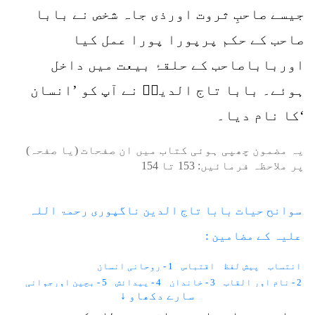
جیسے صاحبِ ثروت اورذی جاہ شخص نے بابا
صاحب کے حکم پرپورا پورا عمل کیا
اورباباصاحب کے حلقۂ بیعت میں داخل
ہوئے۔ بابا تاج الدینؒ نے آپ کو ’انسان
‘کا نام دیا۔
یہ مضمون چھپی ہوئی کتاب میں ان صفحات (یا صفحہ)
پر ملاحظہ فرمائیں:
153
تا
154
سوانح حیات بابا تاج الدین ناگپوری رحمۃ اللہ
علیہ کے مضامین :
انتساب
پیش لفظ
اقتباس
1 - روحانی انسان
2 - نام اور القاب
3 - خاندان
4 - پیدائش
5 - بچپن اورجوانی
سارے دکھاو ↓
6 - فوج میں شمولیت
7 - دو نوکریاں نہیں کرتے
8 - نسبت فیضان
9 - پاگل جھونپڑی
10 - شکردرہ میں قیام
11 - واکی میں قیام