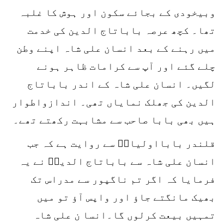
وبیخودی کے بجائے سکون اور ہوش کا غلبہ
تھا۔ کچھ عرصہ باباتاج الدین کی خدمت
میں رہنے کے بعد انسان علی شاہ اپنے وطن
چلے گئے اور آپ سے کرامات ظاہر ہونے
لگیں۔ انسان علی شاہ کے اندر باباتاج
الدین کی جھلک نمایاں تھی۔ اندازواطوار
ہیں بھی بابا صاحب سے مشابہت رکھتے تھے۔
قلندر بابااولیاءؒ سے روایت ہے کہ جب
انسان علی شاہ سے باباتاج الدینؒ نے یہ
فرمایا کہ اگر تم ناگپور سے مدراس تک
بھیک مانگتے جاؤ اور واپس آؤ تو میں
تمہیں بیعت کرلوں گا۔انسا ن علی شاہ