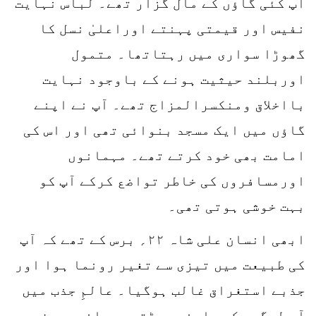
آپ کئی گاؤں کے مال گزار تھے۔ لباس نہایت
نفیس اور قیمتی پہنتے اوراعلیٰ نسل کا
گھوڑا سواری میں رہتاتھا۔ متمول
اوربلند حیثیت ہونے کے باوجود نہایت
بااخلاق ومنکسرالمزاج تھے۔ آپ نے اپنے
گاؤں میں ایک مسجد بنوائی تھی اور اس کی
امامت بھی خود کرتے تھے۔ مہمانوں
اورمسافروں کی خاطر تواضع کرکے آپ کو
بہت خوشی ہوتی تھی۔
ابھی انسان علی شاہ ۲۲؍ برس کے تھے کہ آپ
کی طبیعت میں تیزی سے تغیر رونما ہوا اور
جذبے استغراق غالب ہوگیا۔ عالمِ جذب میں
آپ لوگوں کو مارنے دوڑتے۔ دماغی مریض