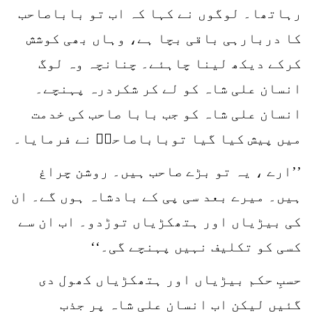
رہاتھا۔ لوگوں نے کہا کہ اب تو باباصاحب
کا دربارہی باقی بچا ہے، وہاں بھی کوشش
کرکے دیکھ لینا چاہئے۔ چنانچہ وہ لوگ
انسان علی شاہ کو لے کر شکردرہ پہنچے۔
انسان علی شاہ کو جب بابا صاحب کی خدمت
میں پیش کیا گیا توباباصاحبؒ نے فرمایا۔
’’ارے ، یہ تو بڑے صاحب ہیں۔ روشن چراغ
ہیں۔ میرے بعد سی پی کے بادشاہ ہوں گے۔ ان
کی بیڑیاں اور ہتھکڑیاں توڑدو۔ اب ان سے
کسی کو تکلیف نہیں پہنچے گی۔‘‘
حسبِ حکم بیڑیاں اور ہتھکڑیاں کھول دی
گئیں لیکن اب انسان علی شاہ پر جذب