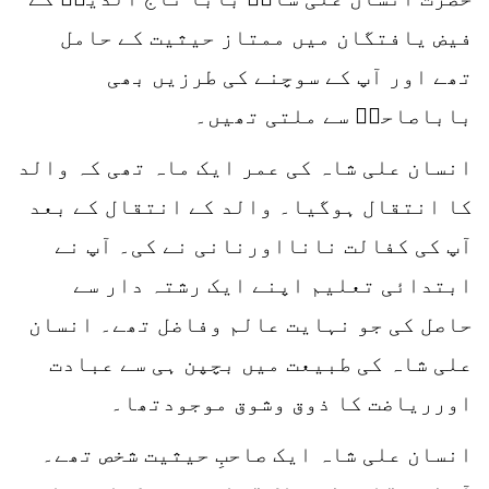
فیض یافتگان میں ممتاز حیثیت کے حامل
تھے اور آپ کے سوچنے کی طرزیں بھی
باباصاحبؒ سے ملتی تھیں۔
انسان علی شاہ کی عمر ایک ماہ تھی کہ والد
کا انتقال ہوگیا۔ والد کے انتقال کے بعد
آپ کی کفالت نانااورنانی نے کی۔ آپ نے
ابتدائی تعلیم اپنے ایک رشتہ دار سے
حاصل کی جو نہایت عالم وفاضل تھے۔ انسان
علی شاہ کی طبیعت میں بچپن ہی سے عبادت
اورریاضت کا ذوق وشوق موجودتھا۔
انسان علی شاہ ایک صاحبِ حیثیت شخص تھے۔