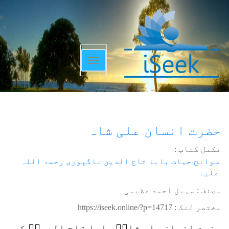
Toggle
navigation
حضرت انسان علی شاہ
مکمل کتاب :
سوانح حیات بابا تاج الدین ناگپوری رحمۃ اللہ
علیہ
مصنف : سہیل احمد عظیمی
مختصر لنک :
https://iseek.online/?p=14717
حضرت انسان علی شاہؒ بابا تاج الدینؒ کے