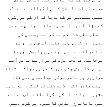
سمجھ کر ان کا علاج کرایا گیااور جب حالت
نہیں سنبھلی تو طے پایا کہ ان کو بزرگوں
کے مزارات پر لے جایا جائے۔ چار چھ آدمی
انسان علی شاہ کو لے کر ہندوستان کی
مشہور درگاہوں پر گئے۔ آپ جس مزار پر
جاتے، اندر داخل ہوتے ہی باہوش اورمؤدب
ہوجاتے۔ فاتحہ پڑھ کر مزار سے باہر آتے
ہی آپ کا ہوش جذب میں تبدیل ہوجاتا۔ تمام
مزاروں پر حاضر ہوکر جب انسان علی شاہ
اپنے گاؤں لترا لائے گئے تو لوگوں نے باہم
مشورہ کیا کہ اب کیا کیا جائے۔ اس زمانے
میں باباتاج الدین کا شہرہ ہر طرف پھیل