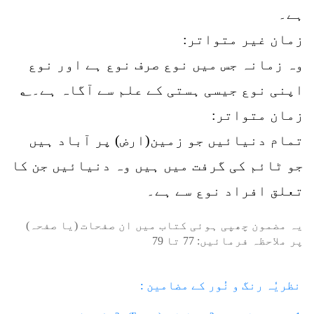
ہے۔
زمان غیر متواتر:
وہ زمانہ جس میں نوع صرف نوع ہے اور نوع
اپنی نوع جیسی ہستی کے علم سے آگاہ ہے۔؂
زمان متواتر:
تمام دنیائیں جو زمین(ارض) پر آباد ہیں
جو ٹائم کی گرفت میں ہیں وہ دنیائیں جن کا
تعلق افراد نوع سے ہے۔
یہ مضمون چھپی ہوئی کتاب میں ان صفحات (یا صفحہ)
پر ملاحظہ فرمائیں:
77
تا
79
نظریٗہ رنگ و نُور کے مضامین :