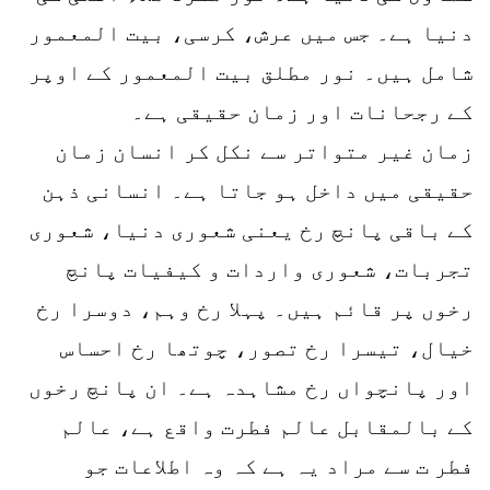
دنیا ہے۔ جس میں عرش، کرسی، بیت المعمور
شامل ہیں۔ نور مطلق بیت المعمور کے اوپر
کے رجحانات اور زمان حقیقی ہے۔
زمان غیر متواتر سے نکل کر انسان زمان
حقیقی میں داخل ہو جاتا ہے۔ انسانی ذہن
کے باقی پانچ رخ یعنی شعوری دنیا، شعوری
تجربات، شعوری واردات و کیفیات پانچ
رخوں پر قائم ہیں۔ پہلا رخ وہم، دوسرا رخ
خیال، تیسرا رخ تصور، چوتھا رخ احساس
اور پانچواں رخ مشاہدہ ہے۔ ان پانچ رخوں
کے بالمقابل عالم فطرت واقع ہے، عالم
فطر ت سے مراد یہ ہے کہ وہ اطلاعات جو