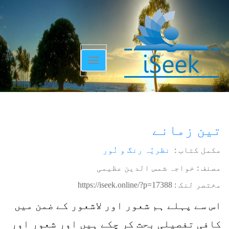
Toggle
navigation
تین زمانے
مکمل کتاب :
نظریٗہ رنگ و نُور
مصنف : خواجہ شمس الدین عظیمی
مختصر لنک :
https://iseek.online/?p=17388
اس سے پہلے ہم شعور اور لاشعور کے ضمن میں
کافی تفصیلی بحث کر چکے ہیں اور شعور اور