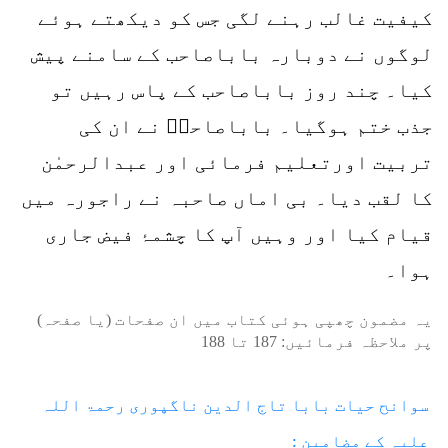
کیفیت غالب رہنے لگی جس کو دیکھتے ہوئے
لوگوں نے دوبارہ باباصاحب کے سامنے پیش
کیا۔ چند روز باباصاحب کے پاس رہیں تو
جذب ختم ہوگیا۔ باباصاحبؒ نے ان کی
تربیت اورتعلیم فرمائی اور عبدالرحمٰن
کا لقب دیا۔ بی اماں صاحبہ نے راجورہ میں
قیام کیا اور وہیں آپ کا چشمۂ فیض جاری
ہوا۔
یہ مضمون چھپی ہوئی کتاب میں ان صفحات (یا صفحہ)
پر ملاحظہ فرمائیں:
187
تا
188
سوانح حیات بابا تاج الدین ناگپوری رحمۃ اللہ
علیہ کے مضامین :