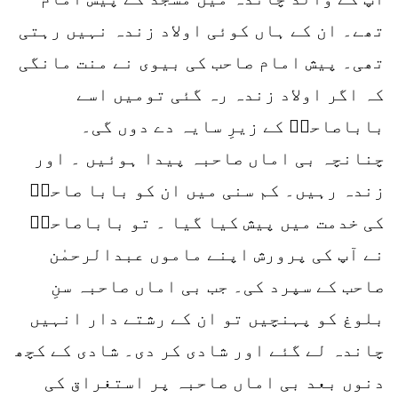
تھے۔ ان کے ہاں کوئی اولاد زندہ نہیں رہتی
تھی۔ پیش امام صاحب کی بیوی نے منت مانگی
کہ اگر اولاد زندہ رہ گئی تومیں اسے
باباصاحبؒ کے زیرِ سایہ دے دوں گی۔
چنانچہ بی اماں صاحبہ پیدا ہوئیں ۔ اور
زندہ رہیں۔ کم سنی میں ان کو بابا صاحبؒ
کی خدمت میں پیش کیا گیا ۔ تو باباصاحبؒ
نے آپ کی پرورش اپنے ماموں عبدالرحمٰن
صاحب کے سپرد کی۔ جب بی اماں صاحبہ سنِ
بلوغ کو پہنچیں تو ان کے رشتے دار انہیں
چاندہ لے گئے اور شادی کر دی۔ شادی کے کچھ
دنوں بعد بی اماں صاحبہ پر استغراق کی