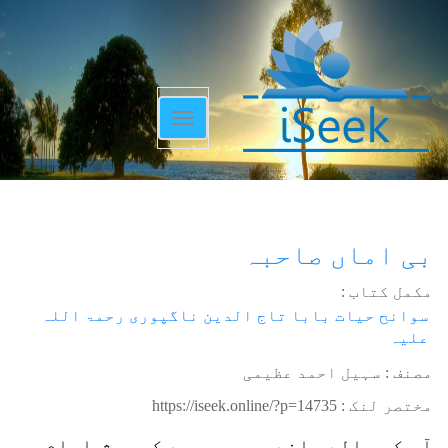
Toggle
navigation
بی اماں صاحبہ
مکمل کتاب :
سوانح حیات بابا تاج الدین ناگپوری رحمۃ اللہ
علیہ
مصنف : سہیل احمد عظیمی
مختصر لنک :
https://iseek.online/?p=14735
آپ کے والد چاندہ میں مسجد کے پیش امام