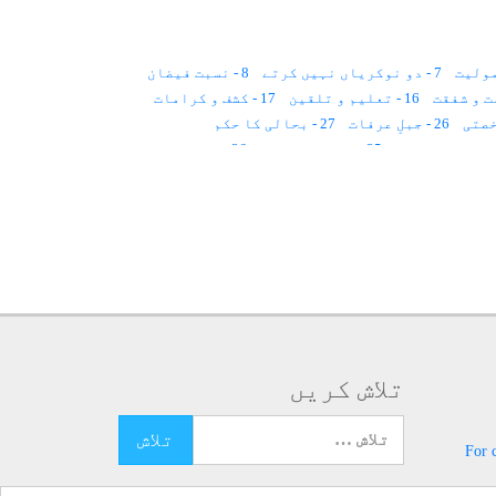
7 - دو نوکریاں نہیں کرتے
8 - نسبت فیضان
16 - تعلیم و تلقین
17 - کشف و کرامات
26 - جبلِ عرفات
27 - بحالی کا حکم
35 - لڈو اور اولاد
36 - سزائے موت
43 - چھوت چھات
45 - ایک آدمی دوجسم۔۔۔؟
52 - محبوب کا دیدار
53 - پانچ جوتے
60 - دال بھات
61 - اٹیک، فائر
ری
68 - وصال
69 - فیض اور فیض یافتگان
75 - حضرت قادر محی الدین
82 - حضرت بابا عبدالرحمٰن
87 - سکّوبائی
88 - بی اماں صاحبہ
94.1 - سلسلۂ عظیمیہ
تلاش کریں
تلاش کرنے کے لئے یہاں ٹائپ کریں
For 