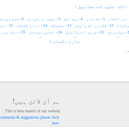
اللہ علیہ کے مضامین :
3 - خاندان
4 - پیدائش
5 - بچپن اورجوانی
6 - فوج میں شمولیت
12 - شکردرہ کو واپسی
13 - معمولات
14 - اندازِ گفتگو
15 - رحمت و شفقت
 سرجن
23 - قریب المرگ لڑکی
24 - اجنبی بیرسٹر
25 - دنیا سے رخصتی
31 - میڈیکل سرٹیفکیٹ
32 - مشک کی خوشبو
33 - شیرو
34 - سرکشن پرشاد کی حاضری
سارے دکھاو ↓
42 - بارش میں آگ
40 - اجمیر یہیں ہے
41 - یہ اچھا پڑھے گا
۔
49 - سونا بنانے کا نسخہ
50 - درشن دیوتا
51 - تحصیلدار
57 - بدیسی مال
58 - آدھا دیوان
59 - کیوں دوڑتے ہو حضرت
65 - بھوت بنگلہ
66 - اللہ اللہ کر کے بیٹھ جاؤ
67 - شاع
73 - حضرت مولانا محمد یوسف شاہ
74 - خواجہ علی امیرالدین
شاہ
79 - حضرت رسول بابا
80 - حضرت مسکین شاہ
81 - حضرت اللہ کریم
85 - حضرت محمد عبدالعزیز عرف نانامیاں
86 - نیتا آنند بابا نیل کنٹھ راؤ
92 - قاضی امجد علی
93 - حضرت فرید الدین کریم بابا
94 - قلندر بابا اولیاء
ہم آن لائن ہیں!
This is beta launch of our website.
comments & suggestions please click
here.