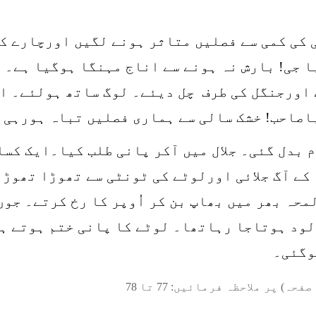
 کی کمی سے فصلیں متاثر ہونے لگیں اورچارے کی
ا جی! بارش نہ ہونے سے اناج مہنگا ہوگیا ہے۔ 
 اورجنگل کی طرف چل دیئے۔ لوگ ساتھ ہولئے۔ ای
اصاحب! خشک سالی سے ہماری فصلیں تباہ ہورہی ہ
 بدل گئی۔ جلال میں آکر پانی طلب کیا۔ایک کسا
کے آگ جلائی اورلوٹے کی ٹونٹی سے تھوڑا تھوڑا
حہ بھر میں بھاپ بن کر اُوپر کا رخ کرتے۔ جوں
لود ہوتاجا رہاتھا۔ لوٹے کا پانی ختم ہوتے ہی
وگئی۔
صفحہ) پر ملاحظہ فرمائیں:
77
تا
78