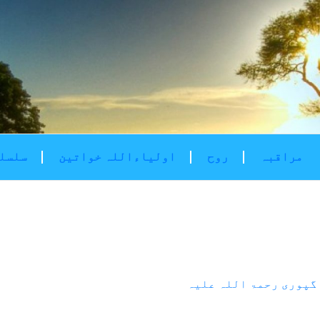
مراقبہ
روح
اولیاءاللہ خواتین
سلسلۂ
گپوری رحمۃ اللہ علیہ