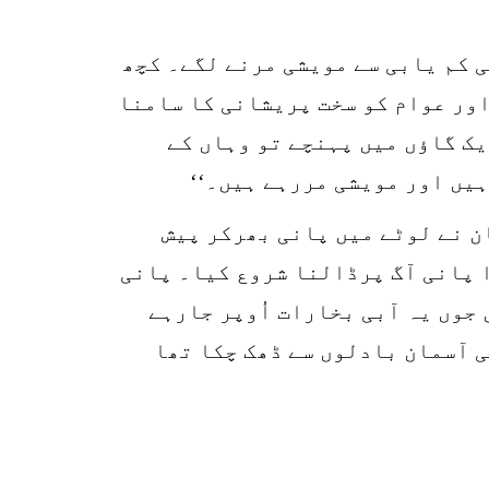
r
p
 کم یابی سے مویشی مرنے لگے۔ کچھ
o
اور عوام کو سخت پریشانی کا سامنا
ک گاؤں میں پہنچے تو وہاں کے
یں اور مویشی مررہے ہیں۔‘‘
ن نے لوٹے میں پانی بھرکر پیش
 پانی آگ پرڈالنا شروع کیا۔ پانی
 جوں یہ آبی بخارات اُوپر جارہے
 آسمان بادلوں سے ڈھک چکا تھا