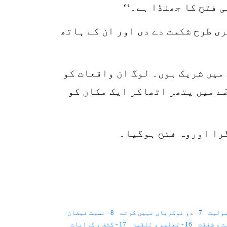
 فتح کا جھنڈا ہے۔‘‘
ی طرح شکست دے دی اور ان کے ہاتھ
 میں شریک ہوں۔ لوگ ان واقعات کو
ے میں پتھر اٹھاکر ایک مکان کو
گرا اوروہ فتح ہوگیا۔
7 - دو نوکریاں نہیں کرتے
8 - نسبت فیضان
16 - تعلیم و تلقین
17 - کشف و کرامات