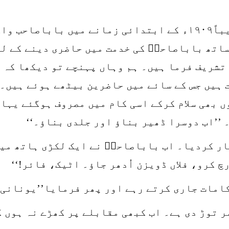
فرید صاحب فضاؔ نے بیان کیاکہ تقریباً۱۹۰۹ء کے ابتدائی زمانے
تھ باباصاحبؒ کی خدمت میں حاضری دینے کے لئے
 تشریف فرما ہیں۔ ہم وہاں پہنچے تو دیکھا کہ 
 ہیں جس کے سائے میں حاضرین بیٹھے ہوئے ہیں۔
ں بھی سلام کرکے اسی کام میں مصروف ہوگئے یہا
’’اب دوسرا ڈھیر بناؤ اور جلدی بناؤ۔‘‘
ار کردیا۔ اب باباصاحبؒ نے ایک لکڑی ہاتھ می
رچ کرو، فلاں ڈویزن اُدھر جاؤ۔ اٹیک، فائر!‘‘
امات جاری کرتے رہے اور پھر فرمایا’’یونانی 
 توڑ دی ہے۔ اب کبھی مقابلے پر کھڑے نہ ہوں گ