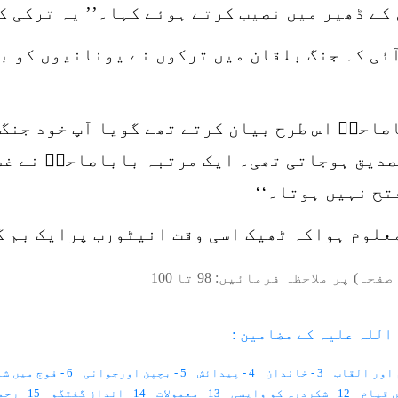
ے ڈھیر میں نصیب کرتے ہوئے کہا۔’’ یہ ترکی کی
ئی کہ جنگ بلقان میں ترکوں نے یونانیوں کو بر
اصاحبؒ اس طرح بیان کرتے تھے گویا آپ خود جنگ
صدیق ہوجاتی تھی۔ ایک مرتبہ باباصاحبؒ نے غصّ
تح نہیں ہوتا۔‘‘
معلوم ہواکہ ٹھیک اسی وقت انیٹورب پرایک بم 
صفحہ) پر ملاحظہ فرمائیں:
98
تا
100
اللہ علیہ کے مضامین :
3 - خاندان
4 - پیدائش
5 - بچپن اورجوانی
6 - فوج میں شمولیت
12 - شکردرہ کو واپسی
13 - معمولات
14 - اندازِ گفتگو
15 - رحمت و شفقت