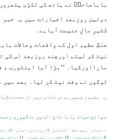
باباصاحبؒ نے ہاتھ کی لکڑی پتھروں ک
دوتین روزبعد اخبارات میں یہ خبر آ
کثیرِ مالِ غنیمت آیاہے۔
جنگِ عظیم اول کے واقعات وحالات باب
نوٹ کر لیتے اورچند روزبعد اس کی ت
مارااورکہا۔ ’’بڑا آیا اینٹورب ، ف
لوگوں نے وقت نوٹ کر لیا۔ بعد میں 
یہ مضمون چھپی ہوئی کتاب میں ان صفحات (یا 
سوانح حیات بابا تاج الدین ناگپوری رحمۃ 
انتساب
پیش لفظ
اقتباس
1 - روحانی انسان
2 - نام اور القاب
9 - پاگل جھونپڑی
10 - شکردرہ میں قیام
11 - واکی میں قیام