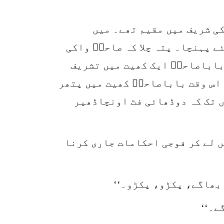
1
SHARE
k
 میں باباصاحب واکی شریف میں مقیم تھے۔ میں
r
 پہنچا۔ پتہ چلا کہ صاحبؒ واکی
p
باباصاحبؒ ایک کھیت میں تشریف
o
 اس وقت باباصاحبؒ کھیت میں پتھر
ں تک کہ دوڈھائی فٹ اونچاڈھیر
ں لے کر فوجی احکامات جاری کرنا
بھاگے، پکڑو، پکڑو۔‘‘
ے۔‘‘