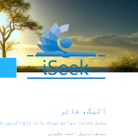
اٹیک، فائر
مکمل کتاب :
سوانح حیات بابا تاج الدین نا
مصنف : سہیل احمد عظیمی