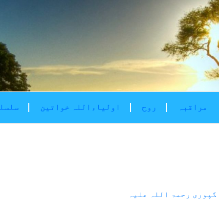
مراقبہ
روح
اولیاءاللہ خواتین
سلسلۂ
گپوری رحمۃ اللہ علیہ