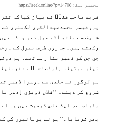
مختصر لنک :
https://iseek.online/?p=14708
پروفیسر محمدعبدالقوی لکھنوی کے سا
شریف سے ساتھ آٹھ میل دور جنگل میں
رکھتے ہیں۔ چاروں طرف ببول کے درخت
چن چن کر ڈھیر بنا رہے تھے۔ ہم دونو
تیار ہوگیا۔ باباصاحبؒ نے فرمایا۔ 
ہم لوگوں نے جلدی سے دوسرا ڈھیر تی
شروع کر دیئے۔ ’’فلاں ڈویزن اِدھر ما
باباصاحب ایک خاص کیفیت میں یہ احک
پھر فرمایا۔’’ہم نے یونانیوں کی کمر