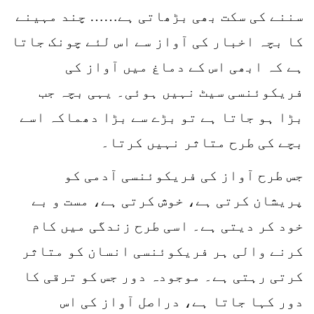
سننے کی سکت بھی بڑھاتی ہے…… چند مہینے
کا بچہ اخبار کی آواز سے اس لئے چونک جاتا
ہے کہ ابھی اس کے دماغ میں آواز کی
فریکوئنسی سیٹ نہیں ہوئی۔ یہی بچہ جب
بڑا ہو جاتا ہے تو بڑے سے بڑا دھماکہ اسے
بچے کی طرح متاثر نہیں کرتا۔
جس طرح آواز کی فریکوئنسی آدمی کو
پریشان کرتی ہے، خوش کرتی ہے، مست و بے
خود کر دیتی ہے۔ اسی طرح زندگی میں کام
کرنے والی ہر فریکوئنسی انسان کو متاثر
کرتی رہتی ہے۔ موجودہ دور جس کو ترقی کا
دور کہا جاتا ہے، دراصل آواز کی اس