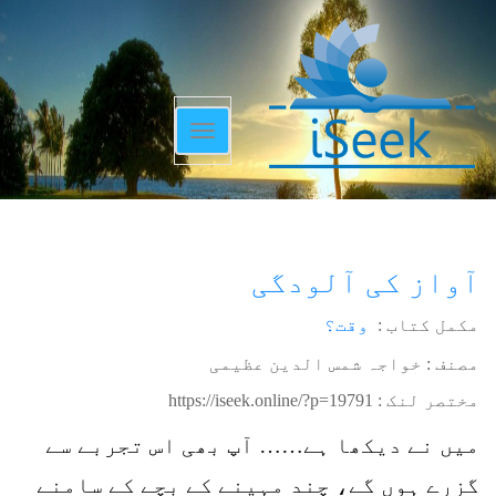
Toggle
navigation
آواز کی آلودگی
مکمل کتاب :
وقت؟
مصنف : خواجہ شمس الدین عظیمی
مختصر لنک :
https://iseek.online/?p=19791
میں نے دیکھا ہے…… آپ بھی اس تجربے سے
گزرے ہوں گے، چند مہینے کے بچے کے سامنے