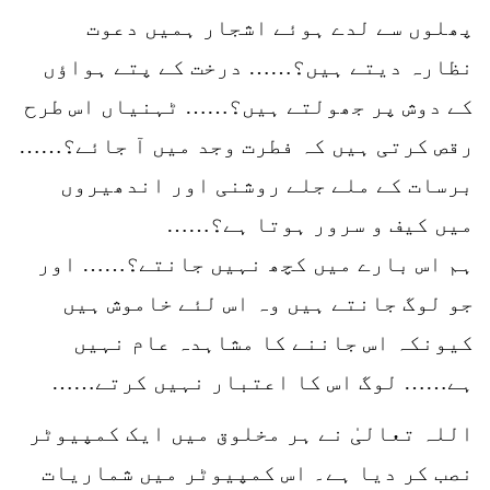
پھلوں سے لدے ہوئے اشجار ہمیں دعوت
نظارہ دیتے ہیں؟…… درخت کے پتے ہواؤں
کے دوش پر جھولتے ہیں؟…… ٹہنیاں اس طرح
رقص کرتی ہیں کہ فطرت وجد میں آ جائے؟……
برسات کے ملے جلے روشنی اور اندھیروں
میں کیف و سرور ہوتا ہے؟……
ہم اس بارے میں کچھ نہیں جانتے؟…… اور
جو لوگ جانتے ہیں وہ اس لئے خاموش ہیں
کیونکہ اس جاننے کا مشاہدہ عام نہیں
ہے…… لوگ اس کا اعتبار نہیں کرتے……
اللہ تعالیٰ نے ہر مخلوق میں ایک کمپیوٹر
نصب کر دیا ہے۔ اس کمپیوٹر میں شماریات