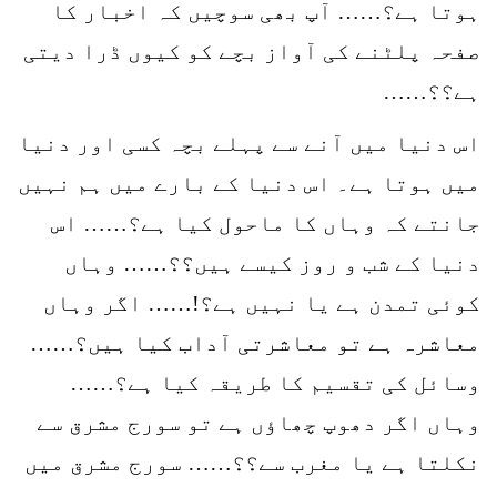
ہوتا ہے؟…… آپ بھی سوچیں کہ اخبار کا
صفحہ پلٹنے کی آواز بچے کو کیوں ڈرا دیتی
ہے؟؟……
اس دنیا میں آنے سے پہلے بچہ کسی اور دنیا
میں ہوتا ہے۔ اس دنیا کے بارے میں ہم نہیں
جانتے کہ وہاں کا ماحول کیا ہے؟…… اس
دنیا کے شب و روز کیسے ہیں؟؟…… وہاں
کوئی تمدن ہے یا نہیں ہے؟!…… اگر وہاں
معاشرہ ہے تو معاشرتی آداب کیا ہیں؟……
وسائل کی تقسیم کا طریقہ کیا ہے؟……
وہاں اگر دھوپ چھاؤں ہے تو سورج مشرق سے
نکلتا ہے یا مغرب سے؟؟…… سورج مشرق میں