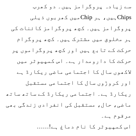
سے زیادہ پروگرامز ہیں۔ دو کھرب
Chipsہیں، ہر Chipمیں کھربوں ذیلی
پروگرامز ہیں۔ کچھ پروگرامز کائنات کی
ہر مخلوق میں مشترک ہیں۔ کچھ پروگرام
حرکت کے تابع ہیں اور کچھ پروگراموں پر
حرکت کا دارومدار ہے۔ اس کمپیوٹر میں
لاکھوں سال کا اجتماعی ماضی ریکارڈ ہے
اور کروڑوں سال کا اجتماعی مستقبل
ریکارڈ ہے۔ اجتماعی ریکارڈ کے ساتھ ساتھ
ماضی، حال، مستقبل کی انفرادی زندگی بھی
مرقوم ہے۔
اس کمپیوٹر کا نام دماغ ہے!……