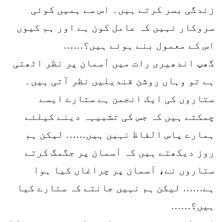
زندگی بسر کرتے ہیں۔ اس سے ہمیں کوئی
سروکار نہیں کہ عامل کون ہے اور ہم کیوں
اس کے معمول بنے ہوئے ہیں؟……
گھپ اندھیری رات میں آسمان پر نظر اٹھتی
ہے تو وہاں روشن قندیلیں نظر آتی ہیں۔
ستاروں کی ایک انجمن ہے ستارے ایسے
چمکتے ہیں کہ جس کی تشبیہہ دینے کیلئے
ہمارے پاس الفاظ نہیں ہیں…… لیکن ہم
روز دیکھتے ہیں کہ آسمان پر جگمگ کرتے
ستاروں نے، آسمان پر چراغاں کیا ہوا
ہے…… لیکن ہم نہیں جانتے کہ ستارے کیا
ہیں؟……