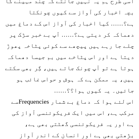
اسی طرح ہم یہ نہیں جانتے کہ چند مہینے کا
بچہ اخبار کی آواز سے کیوں چونکتا
ہے؟…… کیا اخبار کی آواز اس کے دماغ میں
دھماکہ کر دیتی ہے؟…… آپ بے خبر سڑک پر
چلے جا رہے ہیں پیچھے سے کوئی پٹاخہ پھوڑ
دیتا ہے اور اس پٹاخے میں بم جیسا دھماکہ
ہوتا ہے تو آپ چونک جاتے ہیں، گِر بھی سکتے
ہیں، یہ ممکن ہے کہ ہوش و حواس غائب ہو
جائیں۔ یہ کیوں ہوا؟؟……
اس لئے ہوا کہ دماغ بے شمار Frequenciesسے
مرکب ہے، اس میں ایک فریکوئنسی آواز کی
ہے اور یہ فریکوئنسی گھٹتی بھی ہے،
بڑھتی بھی ہے اور انسان کے اندر آواز