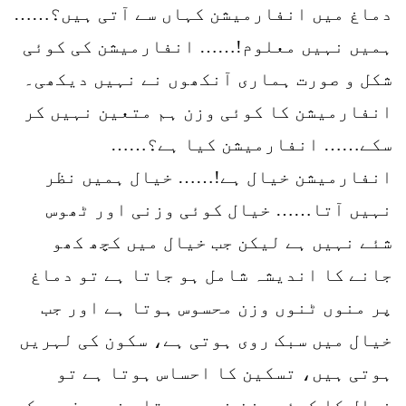
دماغ میں انفارمیشن کہاں سے آتی ہیں؟……
ہمیں نہیں معلوم!…… انفارمیشن کی کوئی
شکل و صورت ہماری آنکھوں نے نہیں دیکھی۔
انفارمیشن کا کوئی وزن ہم متعین نہیں کر
سکے…… انفارمیشن کیا ہے؟……
انفارمیشن خیال ہے!…… خیال ہمیں نظر
نہیں آتا…… خیال کوئی وزنی اور ٹھوس
شئے نہیں ہے لیکن جب خیال میں کچھ کھو
جانے کا اندیشہ شامل ہو جاتا ہے تو دماغ
پر منوں ٹنوں وزن محسوس ہوتا ہے اور جب
خیال میں سبک روی ہوتی ہے، سکون کی لہریں
ہوتی ہیں، تسکین کا احساس ہوتا ہے تو
خیال کا کوئی وزن نہیں ہوتا، نہ صرف یہ کہ