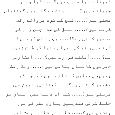
ڈوبتا ہے یا مغرب میں؟…… کیا وہاں
چوپائے ہیں؟…… اونٹ کے گلے میں گھنٹیاں
بجتی ہیں؟…… شمع کے گرد پروانے رقص
کرتے ہیں؟…… بلبل کی صدا چمن زار کو
مسحور کرتی ہے؟!…… جب ہم اس کو دنیا
کہتے ہیں تو کیا وہاں دنیا کی طرح زمین
ہے؟…… اُبلتے فوارے ہیں؟…… آبشاریں
جھرنوں کا سماں بناتی ہیں؟…… رنگ رنگ
پھول، پھولوں کے داغ داغ پتے ہوا کو
مخمور کرتے ہیں؟…… گھٹائیں زمین میں
برستی ہیں؟…… کیا اس دنیا میں آسمان پر
جگمگ کرتی قندیلیں ہماری نظر کو نور
بخشتی ہیں؟…… قطار در قطار درخت اور