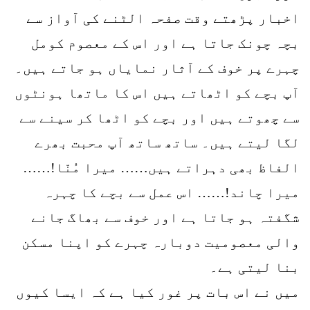
اخبار پڑھتے وقت صفحہ الٹنے کی آواز سے
بچہ چونک جاتا ہے اور اس کے معصوم کومل
چہرے پر خوف کے آثار نمایاں ہو جاتے ہیں۔
آپ بچے کو اٹھاتے ہیں اس کا ماتھا ہونٹوں
سے چھوتے ہیں اور بچے کو اٹھا کر سینے سے
لگا لیتے ہیں۔ ساتھ ساتھ آپ محبت بھرے
الفاظ بھی دہراتے ہیں…… میرا مُنّا!……
میرا چاند!…… اس عمل سے بچے کا چہرہ
شگفتہ ہو جاتا ہے اور خوف سے بھاگ جانے
والی معصومیت دوبارہ چہرے کو اپنا مسکن
بنا لیتی ہے۔
میں نے اس بات پر غور کیا ہے کہ ایسا کیوں