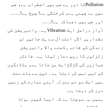
Pollutionکا دور ہے جس میں اضطراب ہے، جس
میں بے چینی ہے، کرختگی ہے! چیخ ہے!……
اور جس میں دھماکہ ہے!……
آواز دراصل ایک Vibrationہے۔ وائبریشن کی
مقداریں اگر اعتدال سے ہٹ جائیں تو
زندگی کو قائم رکھنے والا وائبریشن
زلزلوں کا روپ دھار لیتا ہے۔ فائٹر
جہازوں کی گڑگڑاہٹ بن جاتا ہے، بلڈنگوں
کو تہس نہس کر دیتا ہے۔ تین سے سات منٹ
میں ایک سو دس منزلہ آہنی عمارت کو زمین
دوز کر دیتا ہے۔
ہمیں یہ سوچنا ہے کہ ایسا کیوں ہوتا