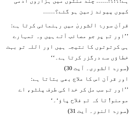
ہے!؟!؟!…… چند منٹوں میں ہزاروں آدمی
کیوں پیوند زمین ہو گئے؟……
قرآن سورۂ الشوریٰ میں رہنمائی کرتا ہے:
’’اور تم پر جو مصائب آتے ہیں وہ تمہارے
ہی کرتوتوں کا نتیجہ ہیں اور اللہ تو بہت
خطاؤں سے درگزر کرتا ہے۔‘‘
(سورۃ الشوری۔ آیت 30)
اور قرآن اس کا علاج بھی بتاتا ہے:
’’اور تم سب مل کر خدا کی طرف پلٹو، اے
مومنو! تا کہ تم فلاح پاؤ‘۔‘
(سورۃ النور۔ آیت 31)