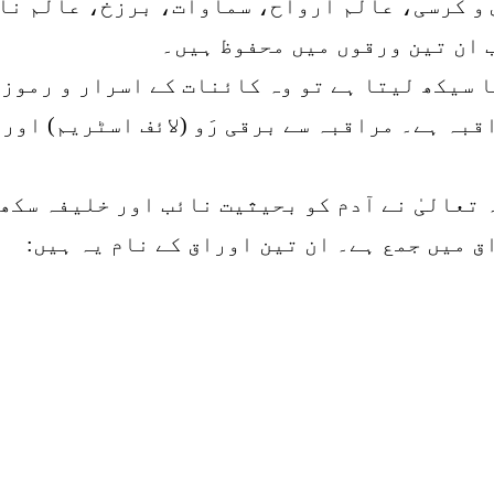
 و کرسی، عالم ارواح، سماوات، برزخ، عالم نا
ب ان تین ورقوں میں محفوظ ہیں۔
 سیکھ لیتا ہے تو وہ کائنات کے اسرار و رموز 
بہ ہے۔ مراقبہ سے برقی رَو (لائف اسٹریم) اور
تعالیٰ نے آدم کو بحیثیت نائب اور خلیفہ سکھا
 میں جمع ہے۔ ان تین اوراق کے نام یہ ہیں: