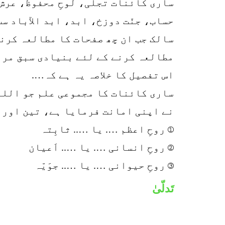
ساری کائنات تجلّی، لوحِ محفوظ، عرش
حساب، جنّت دوزخ، ابد، ابد الآباد س
سالک جب ان چھ صفحات کا مطالعہ کرنا
مطالعہ کرنے کے لئے بنیادی سبق مراق
اس تفصیل کا خلاصہ یہ ہے کہ….
ساری کائنات کا مجموعی علم جو اللہ 
نے اپنی امانت فرمایا ہے، تین اوراق
① روحِ اعظم …. یا ….. ثابِتہ
② روحِ انسانی …. یا ….. اَعیان
③ روحِ حیوانی …. یا ….. جوَیّہ
تَدلّیٰ