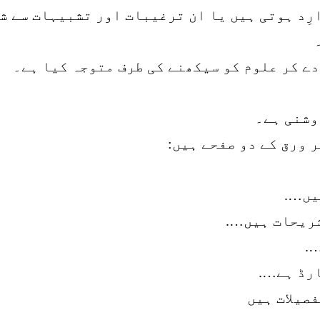
رِد ہوتی ہیں یا ان ترغیبات اور تشبیہات سے ش
 دے کر علوم کو سیکھنے کی طرف متوجہ کیا ہے۔
وشنی ہے۔
 ورق کے دو صفحے ہیں:
یں….
شریحات ہیں….
.
رڈ ہے….
صیلات ہیں