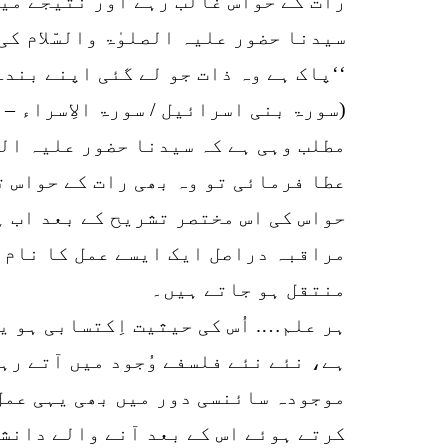
رات کے حواس غالب رہے اور نتیجے می
سیدنا حضور علیہ الصلوٰۃ والسّلام ک
‘‘پاک ہے وہ ذات جو لے گئی اپنے بندے
(سورۃ بنی اسرائیل / سورۃ الاِسراء – آ
مطلب وہی ہے کہ سیدنا حضور علیہ الصل
عطا فرمائی تو وہ بھی رات کے حواس 
حواس کی اس مختصر تشریح کے بعد اب 
مراقبہ دراصل ایک ایسے عمل کا نام ہ
منتقل ہو جاتے ہیں۔
ہر علم…. اُس کی حیثیت اِکتسابی ہو 
ہے، نئے نئے فلسفے وُجود میں آتے رہ
موجودہ سائنسی دور میں بھی یہی عمل
کرتے ہوئے اس کے بعد آنے والے دانشو