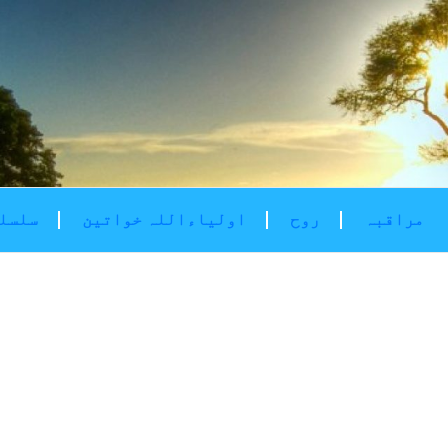
مراقبہ
روح
اولیاءاللہ خواتین
سلسلۂ