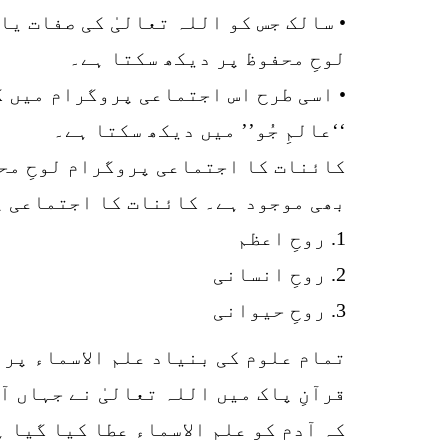
• سالک جس کو اللہ تعالیٰ کی صفات یا
لوحِ محفوظ پر دیکھ سکتا ہے۔
• اسی طرح اس اجتماعی پروگرام میں ک
‘‘عالمِ جُو’’ میں دیکھ سکتا ہے۔
کائنات کا اجتماعی پروگرام لوحِ محف
بھی موجود ہے۔ کائنات کا اجتماعی پر
1. روحِ اعظم
2. روحِ انسانی
3. روحِ حیوانی
تمام علوم کی بنیاد علم الاسماء پر 
قرآنِ پاک میں اللہ تعالیٰ نے جہاں آ
کہ آدم کو علم الاسماء عطا کیا گیا ہ