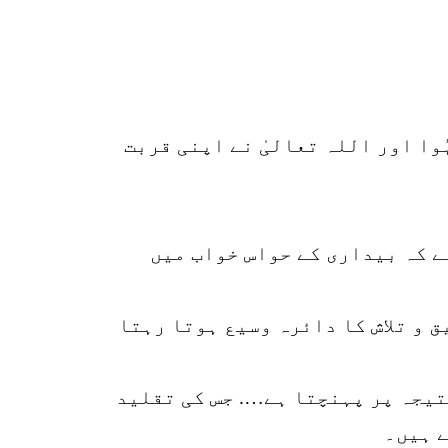
ُوا اور اللہ تعالیٰ نے اپنی قربت
ے کہ بیداری کے حواس خواب میں
ق و تلاش کا دائرہ وسیع ہوتا رہتا
تیجہ پر پہنچتا ہے…. جس کی تقلید
ے ہیں۔