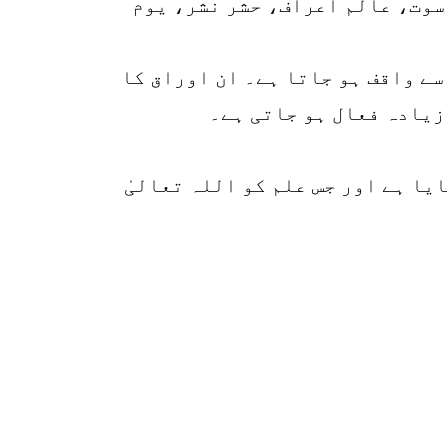
سوت، عالم اَعراف، حشر نشر، یوم
سے واقف ہو جاتا ہے۔ ان اوراق کا
 زیادہ فعال ہو جاتی ہے۔
یا ہے اور جس علم کو اللہ تعالیٰ