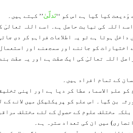
تَدلّیٰ
وَدیعت کیا گیا ہے اس کو ‘‘
’’ کہتے ہیں۔
اسے اللہ کی نیابت حاصل ہے۔ اسے اللہ تعالیٰ 
Administ) کے شعبے میں داخل ہوتا ہے تو یہ اطلاعات فراہم ک
 اختیارات کو جاننے اور سمجھنے اور استعمال 
اصل اللہ تعالیٰ کی ایک صفَت ہے اور یہ صفَت بند
نسان کے تمام افراد ہیں۔
 کو علم الاسماء عطا کر دیا ہے اور اپنی تخلیق
ورثہ بن گیا۔ اس علم کو پریکٹیکل میں لانے کے 
 بلکہ مختلف علوم کے حصول کے لئے مختلف مراقب
نصاری) میں ان کی تعداد سترہ ہے۔