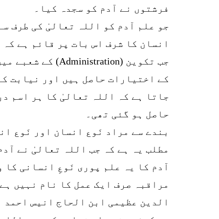
فرشتوں نے آدم کو سجدہ کیا۔
جو علم آدم کو اللہ تعالیٰ کی طرف سے 
انسان کا شرف اس بات پر قائم ہے کہ 
جب تکوین (ration
کے اختیارات حاصل ہیں اور نیابت کے
جاتا ہے کہ اللہ تعالیٰ کا ہر اسم در
حاصل ہو گئی تھی۔
بندے سے مراد نَوع انسان اور نَوع ا
مطلب یہ ہے کہ جب اللہ تعالیٰ نے آدم
آدم کا یہ علم پوری نَوعِ انسانی کا 
مراقبہ صرف ایک عمل کا نام نہیں ہے
الدین عظیمی ابن الحاج انیس احمد ا