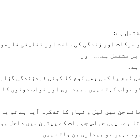
شتمل ہے:
 نَوع یا کسی بھی نَوع کا کوئی فردزندگی گزار
و خواب کہتے ہیں۔ بیداری اور خواب دونوں کا ت
جائے جن میں لیل و نہار کا تذکرہ آیا ہے تو یہ
ا ہے۔ یہی حواس جب رات کے پیٹرن میں داخل ہوت
وتے ہیں تو بیداری بن جاتے ہیں۔