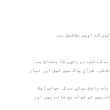
نے کے لئے دو رخوں کا محتاج ہے۔
ذکرہ قرآنِ پاک میں لیل اور نہار
 بات واضح ہوتی ہے کہ حواس ایک
ے ہیں تو خواب بن جاتے ہیں اور