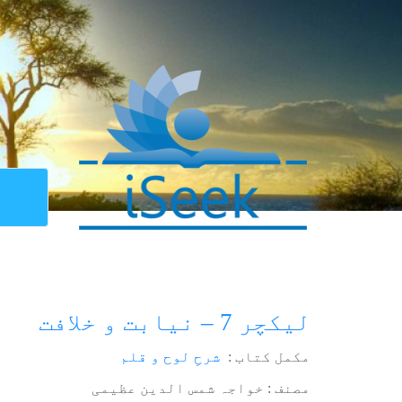
لیکچر 7 – نیابت و خلافت
مکمل کتاب :
شرحِ لوح و قلم
مصنف : خواجہ شمس الدین عظیمی