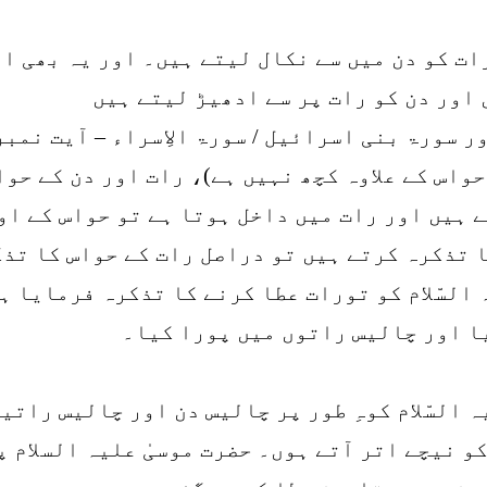
رات کو دن میں سے نکال لیتے ہیں۔ اور یہ بھی ا
 اور دن کو رات پر سے ادھیڑ لیتے ہیں
حواس کے علاوہ کچھ نہیں ہے)، رات اور دن کے حو
 ہیں اور رات میں داخل ہوتا ہے تو حواس کے او
کا تذکرہ کرتے ہیں تو دراصل رات کے حواس کا تذ
 السّلام کو تورات عطا کرنے کا تذکرہ فرمایا ہ
یا اور چالیس راتوں میں پورا کیا۔
ہ السّلام کوہِ طور پر چالیس دن اور چالیس رات
کو نیچے اتر آتے ہوں۔ حضرت موسیٰ علیہ السلام 