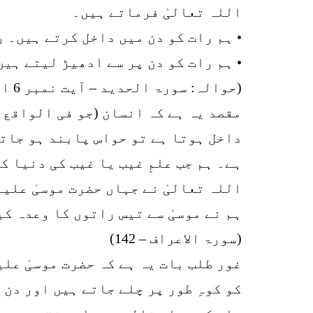
اللہ تعالیٰ فرماتے ہیں۔
• ہم رات کو دن میں داخل کرتے ہیں۔ 
• ہم رات کو دن پر سے ادھیڑ لیتے ہیں
(حوالہ: سورۃ الحدید – آیت نمبر 6 اور سورۃ بنی اسرائیل / سورۃ الاِسراء – آیت نمبر 12)
مقصد یہ ہے کہ انسان (جو فی الواقع 
داخل ہوتا ہے تو حواس پابند ہو جاتے
ہے۔ ہم جب علمِ غیب یا غیب کی دنیا 
اللہ تعالیٰ نے جہاں حضرت موسیٰ علیہ
ہم نے موسیٰ سے تیس راتوں کا وعدہ ک
(سورۃ الاعراف – 142)
غور طلب بات یہ ہے کہ حضرت موسیٰ علی
کو کوہِ طور پر چلے جاتے ہیں اور دن 