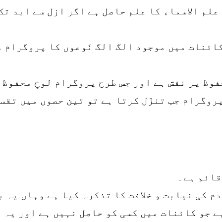
 علم الاسماء کا علم حاصل ہے اگر ازل سے ابد ت
ائنات میں موجود الگ الگ نَوعوں کا پروگرام د
وظ پر نقش ہے اور جس طرح پروگرام لوحِ محفوظ پ
وگرام جب تنزّل کرتا ہے تو تین حصوں میں تقس
قائم ہے۔
دم کی نیابت و خلافت کا تذکرہ کیا ہے وہاں یہ 
ے جو کائنات میں کسی کو حاصل نہیں ہے اور یہ ع