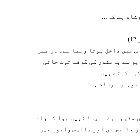
رشاد ہے کہ…
اس میں داخل ہوتا رہتا ہے۔ دن میں
پر سے پابندی کی گرفت ٹوٹ جاتی
کرہ کرتے ہیں۔
1
SHARE
ے وہاں ارشاد ہے:
k
r
p
یں مقیم رہے۔ ایسا نہیں ہوا کہ رات
o
پر چالیس دن اور چالیس راتوں میں