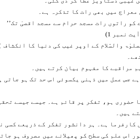
ں غیبی دستاویز عطا کر دی گئی۔
ی معراج میں بھی رات کا تذکرہ ہے۔
 کو راتوں رات مسجد حرام سے مسجد اقصیٰ تک’’
یت نمبر 1)
وٰۃ والسّلام کے اوپر غیب کی دنیا کا انکشاف ہ
تھے۔
ہم مراقبے کا مفہوم بیان کرتے ہیں۔
ے جس عمل میں ذہنی یکسوئی اس حد تک ہو جاتی ہ
یا حضوری ہو، تفکر پر قائم ہے۔ جیسے جیسے تحقی
تے ہیں۔
 کارفرما ہے۔ ہر دانشور تفکر کے ذریعے کسی ن
ر اس علم کی سطح کو پھیلانے میں مصروف ہو جات