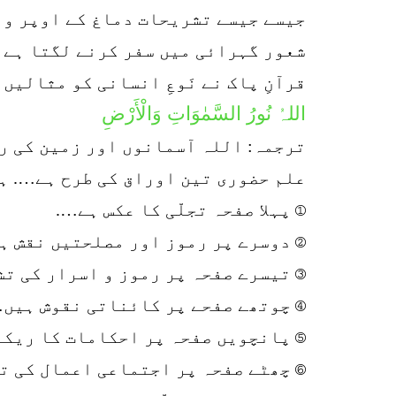
جیسے جیسے تشریحات دماغ کے اوپر وا
شعور گہرائی میں سفر کرنے لگتا ہے۔
قرآنِ پاک نے نَوعِ انسانی کو مثالیں
اللہُ نُورُ السَّمٰوَاتِ وَالْأَرْضِ
ترجمہ: اللہ آسمانوں اور زمین کی ر
علم حضوری تین اوراق کی طرح ہے…. ہر
① پہلا صفحہ تجلّی کا عکس ہے….
② دوسرے پر رموز اور مصلحتیں نقش ہ
③ تیسرے صفحہ پر رموز و اسرار کی ت
④ چوتھے صفحے پر کائناتی نقوش ہیں…
⑤ پانچویں صفحہ پر احکامات کا ریکا
⑥ چھٹے صفحہ پر اجتماعی اعمال کی تف