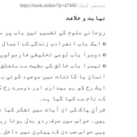
مختصر لنک :
https://iseek.online/?p=47466
نیابت و خلافت
روحانی علوم کی تقسیم تین باب پر م
o ایک باب انفرادی زندگی کے اعمال و حرکات اور زندگی کی ساخت اور تخلیقی فارمولوں کے اوپر مشتمل ہے۔
o دوسرا باب نَوعی تخلیقی فارمولوں پر مشتمل ہے…. اور
o تیسرا باب خالق کی مشیت سے متعلق ہے۔
انسان یا کائنات میں موجود کوئی بھی
ایک رخ کو ہم بیداری اور دوسرے رخ ک
کے نام سے کیا گیا ہے۔
قرآنِ پاک کی ان آیات میں تفکر کیا 
ہیں۔ حواس میں صرف ردو بدل ہوتا رہت
یہی حواس جب دن کے پیٹرن میں داخل ہ