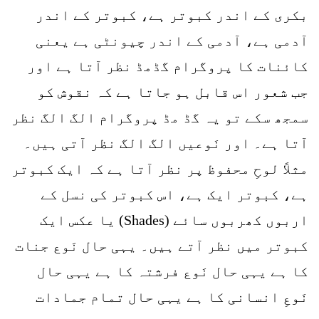
بکری کے اندر کبوتر ہے، کبوتر کے اندر
آدمی ہے، آدمی کے اندر چیونٹی ہے یعنی
کائنات کا پروگرام گڈمڈ نظر آتا ہے اور
جب شعور اس قابل ہو جاتا ہے کہ نقوش کو
سمجھ سکے تو یہ گڈ مڈ پروگرام الگ الگ نظر
آتا ہے۔ اور نَوعیں الگ الگ نظر آتی ہیں۔
مثلاً لوحِ محفوظ پر نظر آتا ہے کہ ایک کبوتر
ہے، کبوتر ایک ہے، اس کبوتر کی نسل کے
اربوں کھربوں سائے (Shades) یا عکس ایک
کبوتر میں نظر آتے ہیں۔ یہی حال نَوع جنات
کا ہے یہی حال نَوع فرشتہ کا ہے یہی حال
نَوعِ انسانی کا ہے یہی حال تمام جمادات