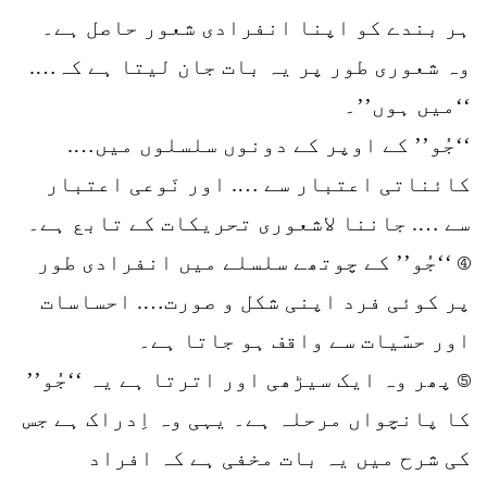
ہر بندے کو اپنا انفرادی شعور حاصل ہے۔
وہ شعوری طور پر یہ بات جان لیتا ہے کہ….
‘‘میں ہوں’’۔
‘‘جُو’’ کے اوپر کے دونوں سلسلوں میں….
کائناتی اعتبار سے …. اور نَوعی اعتبار
سے …. جاننا لاشعوری تحریکات کے تابع ہے۔
④ ‘‘جُو’’ کے چوتھے سلسلے میں انفرادی طور
پر کوئی فرد اپنی شکل و صورت…. احساسات
اور حسّیات سے واقف ہو جاتا ہے۔
⑤ پھر وہ ایک سیڑھی اور اترتا ہے یہ ‘‘جُو’’
کا پانچواں مرحلہ ہے۔ یہی وہ اِدراک ہے جس
کی شرح میں یہ بات مخفی ہے کہ افراد