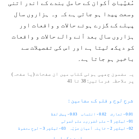
مُغیَّباتِ اَکوان کے حامل بندے کے اندر اتنی
وسعت پیدا ہو جاتی ہے کہ وہ ہزاروں سال
پہلے کے گزرے ہوئے حالات و واقعات اور
ہزاروں سال بعد آنے والے حالات و واقعات
کو دیکھ لیتا ہے اور اس کی تفصیلات سے
باخبر ہو جاتا ہے۔
یہ مضمون چھپی ہوئی کتاب میں ان صفحات (یا صفحہ)
پر ملاحظہ فرمائیں:
38
تا
41
شرحِ لوح و قلم کے مضامین :
0.01 - تعارف
0.02 - انتساب
0.03 - پیش لفظ
01 - لیکچر 1 – علم حُضوری، علم حُصولی
02 - لیکچر 2 – ثابِتہ اَعیان جوَیّہ
03 - لیکچر 3 – لوحِ محفوظ
04 - لیکچر 4 – مُغَیَّباتِ اَکوان
سارے دکھاو ↓