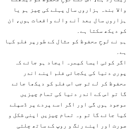
والا بندہ ہزاروں سال پہلے کی چیز ہو یا
ہزاروں سال بعد آنے والے واقعات ہوں، ان
کو دیکھ سکتا ہے۔
ہم نے لوحِ محفوظ کو مثال کے طورپر فلم کہا
ہے۔
اگر کوئی ایسا کیمرہ ایجاد ہو جائے کہ
پوری دنیا کی یکجائی فلم اپنے اندر
محفوظ کر لے تو جب اس فلم کو دیکھا جائے
گا تو اس کے اندر دنیا کی تمام چیزیں
موجود ہوں گی اور اگر اسے پردے پر ڈسپلے
کیا جائے گا تو وہ تمام چیزیں اپنی شکل و
صورت اور اپنے رنگ و روپ کے ساتھ چلتی