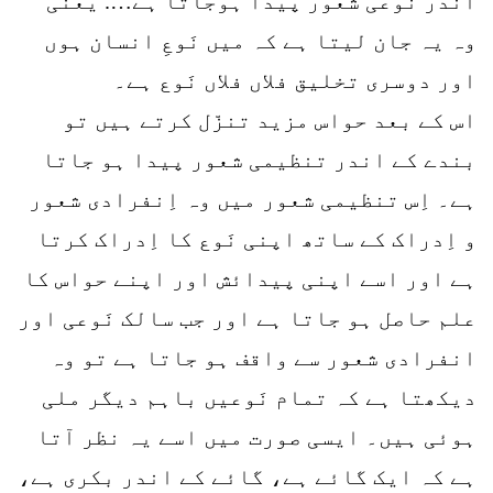
اندر نَوعی شعور پیدا ہوجاتا ہے…. یعنی
وہ یہ جان لیتا ہے کہ میں نَوعِ انسان ہوں
اور دوسری تخلیق فلاں فلاں نَوع ہے۔
اس کے بعد حواس مزید تنزّل کرتے ہیں تو
بندے کے اندر تنظیمی شعور پیدا ہو جاتا
ہے۔ اِس تنظیمی شعور میں وہ اِنفرادی شعور
و اِدراک کے ساتھ اپنی نَوع کا اِدراک کرتا
ہے اور اسے اپنی پیدائش اور اپنے حواس کا
علم حاصل ہو جاتا ہے اور جب سالک نَوعی اور
انفرادی شعور سے واقف ہو جاتا ہے تو وہ
دیکھتا ہے کہ تمام نَوعیں باہم دیگر ملی
ہوئی ہیں۔ ایسی صورت میں اسے یہ نظر آتا
ہے کہ ایک گائے ہے، گائے کے اندر بکری ہے،