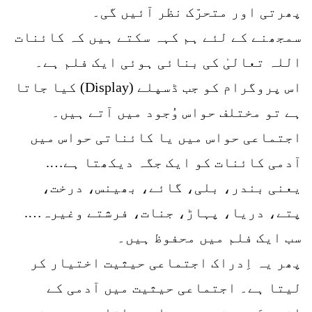
پھرتی اور متحرّک نظر آئیں گی۔
سمجھنے کے لئے ہم کہہ سکتے ہیں کہ کائنات
اللہ تعالیٰ کی بنائی ہوئی ایک فلم ہے۔
اس پروگرام کو جب ڈسپلے (Display) کیا جاتا
ہے تو مختلف حواس وُجود میں آتے ہیں۔
اجتماعی حواس میں یا کائناتی حواس میں
آدمی کائنات کو ایک جگہ دیکھتا ہے….
یعنی بندر، بلی، گائے، بھینس، درخت،
پتے، دریا، پہاڑ، جنات، فرشتے وغیرہ….
سب ایک فلم میں محفوظ ہیں۔
پھر یہ اِدراک اجتماعی حیثیت اختیار کر
لیتا ہے۔ اجتماعی حیثیت میں آدمی کے