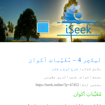
Toggle
navigation
لیکچر 4 – مُغَیَّباتِ اَکوان
مکمل کتاب :
شرحِ لوح و قلم
مصنف : خواجہ شمس الدین عظیمی
مختصر لنک :
https://iseek.online/?p=47452
مُغَیَّباتِ اَکوان