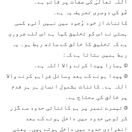
اللہ تعالیٰ کی صفات پر قائم ہے۔
جُو کی دوسری تعریف یہ ہے۔
کائنات از خود وُجود میں نہیں آئی، کسی
ہستی نے اس کو تخلیق کیا ہے اس لئے ضروری
ہے کہ تخلیق کا خالق کے ساتھ ربط ہو۔ یہ
ربط ہمیں بتاتا ہے کہ:
① ہمارا پیدا کرنے والا اللہ ہے۔
② پیدا ہونے کے بعد وسائل فراہم کرنے والا
اللہ ہے۔ کائنات بشمول انسان ہر ہر قدم
پر خالق کی محتاج ہے۔
③ تیسرے نمبر پر ہم کائناتی حدود سے گزر
کر نَوعی حدود میں داخل ہونے کے بعد
انفرادی حدود میں داخل ہوتے ہیں۔ یعنی