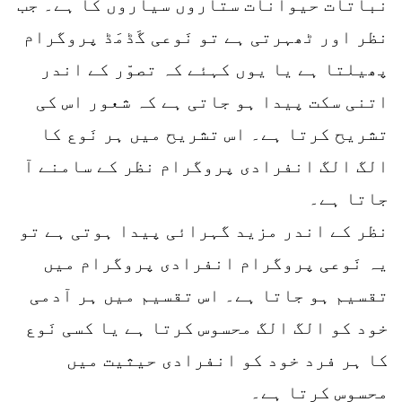
نباتات حیوانات ستاروں سیاروں کا ہے۔ جب
نظر اور ٹھہرتی ہے تو نَوعی گَڈمَڈ پروگرام
پھیلتا ہے یا یوں کہئے کہ تصوّر کے اندر
اتنی سکت پیدا ہو جاتی ہے کہ شعور اس کی
تشریح کرتا ہے۔ اس تشریح میں ہر نَوع کا
الگ الگ انفرادی پروگرام نظر کے سامنے آ
جاتا ہے۔
نظر کے اندر مزید گہرائی پیدا ہوتی ہے تو
یہ نَوعی پروگرام انفرادی پروگرام میں
تقسیم ہو جاتا ہے۔ اس تقسیم میں ہر آدمی
خود کو الگ الگ محسوس کرتا ہے یا کسی نَوع
کا ہر فرد خود کو انفرادی حیثیت میں
محسوس کرتا ہے۔