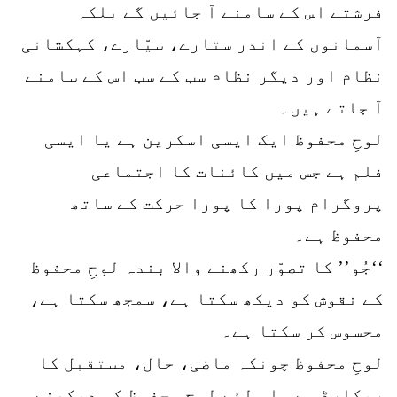
فرشتے اس کے سامنے آ جائیں گے بلکہ
آسمانوں کے اندر ستارے، سیّارے، کہکشانی
نظام اور دیگر نظام سب کے سب اس کے سامنے
آ جاتے ہیں۔
لوحِ محفوظ ایک ایسی اسکرین ہے یا ایسی
فلم ہے جس میں کائنات کا اجتماعی
پروگرام پورا کا پورا حرکت کے ساتھ
محفوظ ہے۔
‘‘جُو’’ کا تصوّر رکھنے والا بندہ لوحِ محفوظ
کے نقوش کو دیکھ سکتا ہے، سمجھ سکتا ہے،
محسوس کر سکتا ہے۔
لوحِ محفوظ چونکہ ماضی، حال، مستقبل کا
ریکارڈ ہے، اس لئے لوحِ محفوظ کو دیکھنے