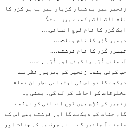
زنجیر میں بے شمار کڑیاں ہیں ہم ہر کڑی کا
نام الگ الگ رکھتے ہیں۔ مثلاً
ایک کَڑی کا نام نَوعِ انسانی….
دوسری کَڑی کا نام جنات….
تیسری کَڑی کا نام فرشتے….
آسمانی کُرّہ یا کوئی اور کُرّہ ہے….
جب کوئی بندہ زنجیر کو بھرپور نظر سے
دیکھے گا تو اس کی اجتماعی نظر ان تمام
مخلوقات کو احاطہ کر لے گی۔ یعنی وہ
زنجیر کی کڑی میں نَوعِ انسانی کو دیکھے
گا، جنات کو دیکھے گا اور فرشتے بھی اس کے
سامنے آ جائیں گے…. نہ صرف یہ کہ جنات اور