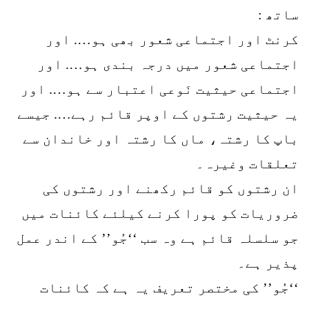
ساتھ :
کرنٹ اور اجتماعی شعور بھی ہو…. اور
اجتماعی شعور میں درجہ بندی ہو…. اور
اجتماعی حیثیت نَوعی اعتبار سے ہو…. اور
یہ حیثیت رشتوں کے اوپر قائم رہے…. جیسے
باپ کا رشتہ، ماں کا رشتہ اور خاندان سے
تعلقات وغیرہ۔
ان رشتوں کو قائم رکھنے اور رشتوں کی
ضروریات کو پورا کرنے کیلئے کائنات میں
جو سلسلہ قائم ہے وہ سب ‘‘جُو’’ کے اندر عمل
پذیر ہے۔
‘‘جُو’’ کی مختصر تعریف یہ ہے کہ کائنات