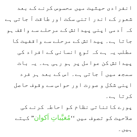
انفرادی حیثیت میں محسوس کرنے کے بعد
شعور کے اندر اتنی سکت اور طاقت آ جاتی ہے
کہ آدمی اپنی پیدائش کے مرحلے سے واقف ہو
جاتا ہے۔ پیدائش کے مرحلے سے واقفیت کا
مطلب یہ ہے کہ نَوعِ انسانی کے افراد کی
پیدائش کن عوامل پر ہو رہی ہے۔ یہ بات
سمجھ میں آ جاتی ہے۔ اس کے بعد ہر فرد
اپنی شکل و صورت اور حواس سے وقوف حاصل
کرتا ہے۔
پورے کائناتی نظام کو احاطہ کرنے کی
مُغیَّباتِ اَکوان
صلاحیت کو تصوف میں ‘‘
” کہتے
ہیں۔