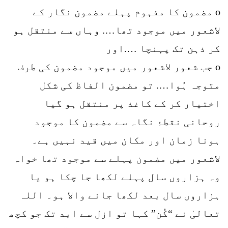
o مضمون کا مفہوم پہلے مضمون نگار کے
لاشعور میں موجود تھا…. وہاں سے منتقل ہو
کر ذہن تک پہنچا ….اور
o جب شعور لاشعور میں موجود مضمون کی طرف
متوجہ ہُوا…. تو مضمون الفاظ کی شکل
اختیار کر کے کاغذ پر منتقل ہو گیا
روحانی نقطۂ نگاہ سے مضمون کا موجود
ہونا زمان اور مکان میں قید نہیں ہے۔
لاشعور میں مضمون پہلے سے موجود تھا خواہ
وہ ہزاروں سال پہلے لکھا جا چکا ہو یا
ہزاروں سال بعد لکھا جانے والا ہو۔ اللہ
تعالیٰ نے “کُن” کہا تو ازل سے ابد تک جو کچھ