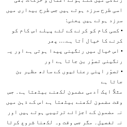
اسی طرح سرزد ہوتے ہیں جس طرح بیداری میں
سرزد ہوتے ہیں یعنی:
• کسی کام کو کرنے کے لئے پہلے اس کام کو
کرنے کا خیال آتا ہے…. پھر
• اس خیال میں رنگینی پیدا ہوتی ہے اور یہ
رنگینی تصوّر بن جاتا ہے اور
• تصوّر اپنی رعنائیوں کے ساتھ مظہر بن
جاتا ہے
مثلاً ایک آدمی مضمون لکھنے بیٹھتا ہے۔ جس
وقت مضمون لکھنے بیٹھتا ہے اس کے ذہن میں
نہ مضمون کے اجزائے ترتیبی ہوتے ہیں اور
نہ تفصیل۔ مگر جس وقت وہ لکھنا شروع کرتا