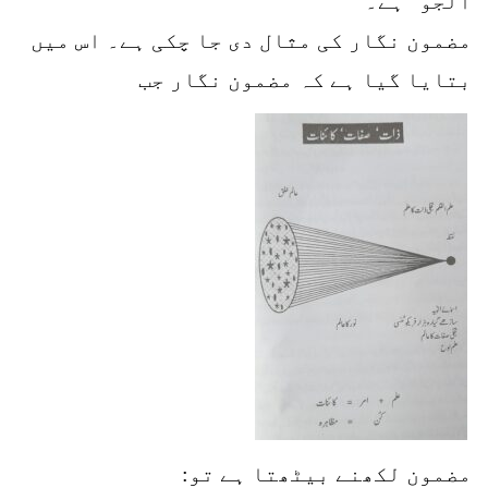
الجُو” ہے۔
مضمون نگار کی مثال دی جا چکی ہے۔ اس میں
بتایا گیا ہے کہ مضمون نگار جب
مضمون لکھنے بیٹھتا ہے تو: