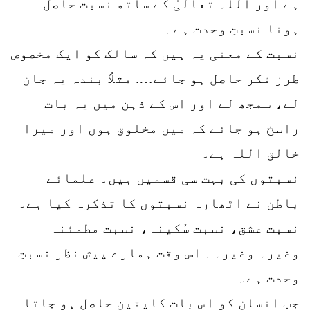
ہے اور اللہ تعالیٰ کے ساتھ نسبت حاصل
ہونا نسبتِ وحدت ہے۔
نسبت کے معنی یہ ہیں کہ سالک کو ایک مخصوص
طرز فکر حاصل ہو جائے…. مثلاً بندہ یہ جان
لے، سمجھ لے اور اس کے ذہن میں یہ بات
راسخ ہو جائے کہ میں مخلوق ہوں اور میرا
خالق اللہ ہے۔
نسبتوں کی بہت سی قسمیں ہیں۔ علمائے
باطن نے اٹھارہ نسبتوں کا تذکرہ کیا ہے۔
نسبت عشق، نسبت سُکینہ، نسبت مطمئنہ
وغیرہ وغیرہ۔ اس وقت ہمارے پیش نظر نسبتِ
وحدت ہے۔
جب انسان کو اس بات کایقین حاصل ہو جاتا