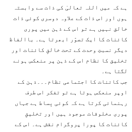
ہے کہ میں اللہ تعالیٰ کی ذات سے وابستہ
ہوں اور اس ذات کے علاوہ دوسری کوئی ذات
خالق نہیں ہے تو اس کے ذہن میں پوری
کائنات کا ایک تصوّر ابھرتا ہے۔ باالفاظ
دیگر نسبتِ وحدت کے تحت خالقِ کائنات اور
تخلیق کا نظام اس کے ذہن پر منعکس ہونے
لگتا ہے۔
جب کائنات کا اجتماعی نظام۔۔۔ذہن کے
اوپر منعکس ہوتا ہے تو تفکر اس طرف
رہنمائی کرتا ہے کہ کوئی بِساط ہے جہاں
پوری مخلوقات موجود ہیں اور تخلیقِ
کائنات کا پورا پروگرام نقش ہے۔ اس کے