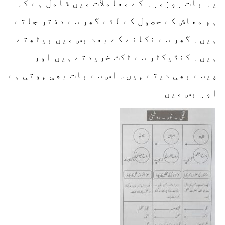
یہ بات روزمرہ کے معاملات میں شامل ہے کہ
ہم معاش کے حصول کے لئے گھر سے دفتر جاتے
ہیں۔ گھر سے نکلنے کے بعد بس میں بیٹھتے
ہیں۔ کنڈیکٹر سے ٹکٹ خریدتے ہیں اور
پیسے بھی دیتے ہیں۔ اس سے بات بھی ہوتی ہے
اور بس میں