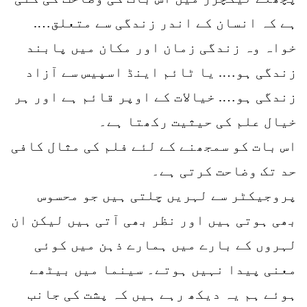
ہے کہ انسان کے اندر زندگی سے متعلق….
خواہ وہ زندگی زمان اور مکان میں پابند
زندگی ہو…. یا ٹائم اینڈ اسپیس سے آزاد
زندگی ہو…. خیالات کے اوپر قائم ہے اور ہر
خیال علم کی حیثیت رکھتا ہے۔
اس بات کو سمجھنے کے لئے فلم کی مثال کافی
حد تک وضاحت کرتی ہے۔
پروجیکٹر سے لہریں چلتی ہیں جو محسوس
بھی ہوتی ہیں اور نظر بھی آتی ہیں لیکن ان
لہروں کے بارے میں ہمارے ذہن میں کوئی
معنی پیدا نہیں ہوتے۔ سینما میں بیٹھے
ہوئے ہم یہ دیکھ رہے ہیں کہ پشت کی جانب