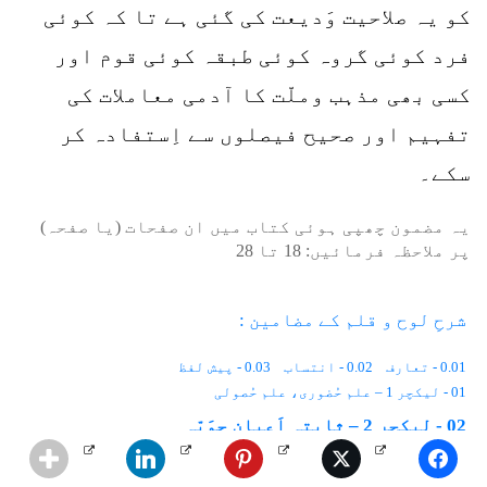
کو یہ صلاحیت وَدیعت کی گئی ہے تا کہ کوئی
فرد کوئی گروہ کوئی طبقہ کوئی قوم اور
کسی بھی مذہب وملّت کا آدمی معاملات کی
تفہیم اور صحیح فیصلوں سے اِستفادہ کر
سکے۔
یہ مضمون چھپی ہوئی کتاب میں ان صفحات (یا صفحہ)
پر ملاحظہ فرمائیں:
18
تا
28
شرحِ لوح و قلم کے مضامین :
0.01 - تعارف
0.02 - انتساب
0.03 - پیش لفظ
01 - لیکچر 1 – علم حُضوری، علم حُصولی
02 - لیکچر 2 – ثابِتہ اَعیان جوَیّہ
سارے دکھاو ↓
03 - لیکچر 3 – لوحِ محفوظ
04 - لیکچر 4 – مُغَیَّباتِ اَکوان
براہِ مہربانی اپنی رائے سے مطلع کریں۔
05 - لیکچر 5 – کثرت کا اجمال
06 - لیکچر 6 – اِدراک اور وَجدان