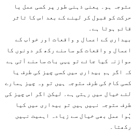
متوجہ ہو۔ یعنی ذہنی طور پر کسی عمل یا
حرکت کو قبول کر لینے کے بعد اس کا تاثر
قائم ہوتا ہے۔
بیداری کے اعمال و واقعات اور خواب کے
اعمال و واقعات کو سامنے رکھ کر دونوں کا
موازنہ کیا جائے تو یہی بات سامنے آتی ہے
کہ اگر ہم بیداری میں کسی چیز کی طرف یا
کسی کام کی طرف متوجہ ہیں تو وہ چیز ہمارے
لئے خیال میں رہتی ہے۔ لیکن اگر اس چیز کی
طرف متوجہ نہیں ہیں تو بیداری میں کیا
ہُوا عمل بھی خیال سے زیادہ اہمیت نہیں
رکھتا۔