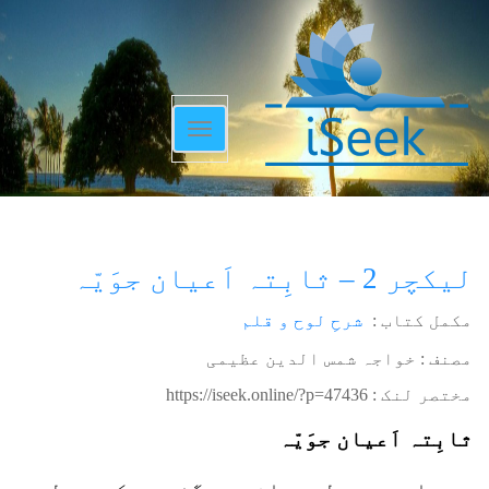
Toggle
navigation
لیکچر 2 – ثابِتہ اَعیان جوَیّہ
مکمل کتاب :
شرحِ لوح و قلم
مصنف : خواجہ شمس الدین عظیمی
مختصر لنک :
https://iseek.online/?p=47436
ثابِتہ اَعیان جوَیّہ