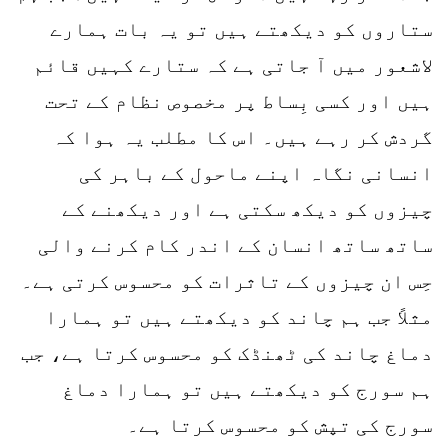
ستاروں کو دیکھتے ہیں تو یہ بات ہمارے
لاشعور میں آ جاتی ہے کہ ستارے کہیں قائم
ہیں اور کسی بِساط پر مخصوص نظام کے تحت
گردش کر رہے ہیں۔ اس کا مطلب یہ ہوا کہ
انسانی نگاہ اپنے ماحول کے باہر کی
چیزوں کو دیکھ سکتی ہے اور دیکھنے کے
ساتھ ساتھ انسان کے اندر کام کرنے والی
حِس ان چیزوں کے تاثرات کو محسوس کرتی ہے۔
مثلاً جب ہم چاند کو دیکھتے ہیں تو ہمارا
دماغ چاند کی ٹھنڈک کو محسوس کرتا ہے، جب
ہم سورج کو دیکھتے ہیں تو ہمارا دماغ
سورج کی تپش کو محسوس کرتا ہے۔