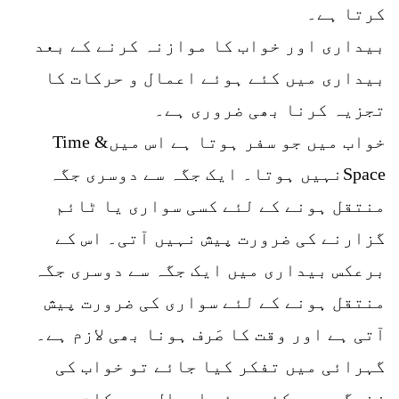
کرتا ہے۔
بیداری اور خواب کا موازنہ کرنے کے بعد
بیداری میں کئے ہوئے اعمال و حرکات کا
تجزیہ کرنا بھی ضروری ہے۔
خواب میں جو سفر ہوتا ہے اس میںTime &
Spaceنہیں ہوتا۔ ایک جگہ سے دوسری جگہ
منتقل ہونے کے لئے کسی سواری یا ٹائم
گزارنے کی ضرورت پیش نہیں آتی۔ اس کے
برعکس بیداری میں ایک جگہ سے دوسری جگہ
منتقل ہونے کے لئے سواری کی ضرورت پیش
آتی ہے اور وقت کا صَرف ہونا بھی لازم ہے۔
گہرائی میں تفکر کیا جائے تو خواب کی
زندگی میں کئے ہوئے اعمال و حرکات بھی