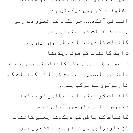
مخلوقات کو بھی دیکھتی ہے۔
انسانی آنکھ…. جو نگاہ کا تصوّر دے رہی
ہے…. کائنات کو دیکھتی ہے۔
کائنات کا دیکھنا دو طرزوں میں ہے:
o ایک کائنات کو صرف دیکھنا
o دوسری طرز یہ ہے کہ کائنات کی ماہیت سے
واقف ہونا…. یہ معلوم کرنا کہ کائنات کن
فارمولوں سے مرکب ہے….
کائنات کو دیکھنا یا مظاہر کو دیکھنا
شعوری دائرہ کار میں آتا ہے ….
کائنات کے باطن کو دیکھنا یعنی کائنات
کن فارمولوں پر قائم ہے…. لاشعور میں