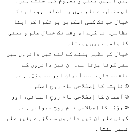
ہیں انہیں معنی و مفہوم کہہ سکتے ہیں۔
اس مثال سے علم میں یہ اضافہ ہوتا ہے کہ
خیال جب تک کسی اسکرین پر ٹکرا کر اپنا
مظاہرہ نہ کرے اس وقت تک خیال علم و معنی
کا جامہ نہیں پہنتا۔
خیال کو مظہر بننے کے لئے تین دائروں میں
سفر کرنا پڑتا ہے۔ ان تین دائروں کے
نام…. ثابِتہ…. اَعیان اور …. جوَیّہ ہے۔
① ثابِتہ کا اِصطلاحی نام روحِ اعظم
② اَعیان کا اِصطلاحی نام روحِ انسانی، اور
③ جوَیّہ کا اِصطلاحی نام روحِ حیوانی ہے۔
کوئی علم ان تین دائروں سے گزرے بغیر علم
نہیں بنتا۔