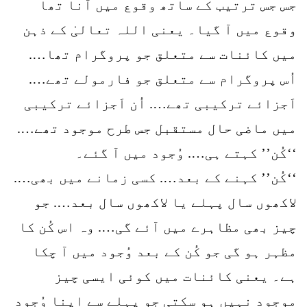
جس جس ترتیب کے ساتھ وقوع میں آنا تھا
وقوع میں آ گیا۔ یعنی اللہ تعالیٰ کے ذہن
میں کائنات سے متعلق جو پروگرام تھا….
اُس پروگرام سے متعلق جو فارمولے تھے….
اَجزائے ترکیبی تھے…. اُن اَجزائے ترکیبی
میں ماضی حال مستقبل جس طرح موجود تھے….
‘‘کُن’’ کہتے ہی…. وُجود میں آ گئے۔
‘‘کُن’’ کہنے کے بعد…. کسی زمانے میں بھی….
لاکھوں سال پہلے یا لاکھوں سال بعد…. جو
چیز بھی مظاہرے میں آئے گی…. وہ اس کُن کا
مظہر ہو گی جو کُن کے بعد وُجود میں آ چکا
ہے۔ یعنی کائنات میں کوئی ایسی چیز
موجود نہیں ہو سکتی جو پہلے سے اپنا وُجود