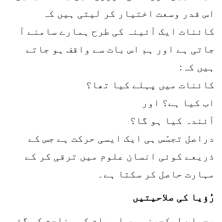
اس قدر وسعت اختیار کر لیتی ہیں کہ
کائنات ایک آئینہ کی طرح ہمارے سامنے آ
جاتی ہے اور ہم اس بات سے واقف ہو جاتے
ہیں کہ:
کائنات میں پہلے کیا تھا؟
اب کیا ہے؟ اور
آئندہ کیا ہو گا؟
دراصل تجسّس ہی ایک ایسی حرکت ہے جس کے
ذریعے کوئی انسان علوم میں ترقی کر کے
مہارت حاصل کر سکتا ہے۔
رُؤیا کی صلاحیتیں
پچھلے لیکچرز میں اس بات کی وضاحت کی گئی