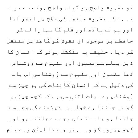
تو مفہوم واضح ہو گیا۔ واضح ہونے سے مراد
یہ ہے کہ مفہوم حافظہ کی سطح پر ابھر آیا
اور ہم نے ہاتھ اور قلم کا سہارا لے کر
حافظے پر موجود ان نقوش کو کاغذ پر منتقل
کر دیا۔ حقیقت یہ منکشف ہوئی کہ انسان کا
ذہن پہلے سے مضمون اور مفہوم سے رُوشناس
تھا مضمون اور مفہوم سے رُوشناسی اس بات
کی دلیل ہے کہ انسان کائنات کی ہر چیز سے
رُوشناس ہے۔ بات اتنی سی ہے کہ کچھ چیزوں
کو وہ جانتا ہے خواہ وہ دیکھنے کی وجہ سے
جانتا ہو یا سننے کی وجہ سے جانتا ہو اور
کچھ چیزوں کو وہ نہیں جانتا لیکن وہ تمام