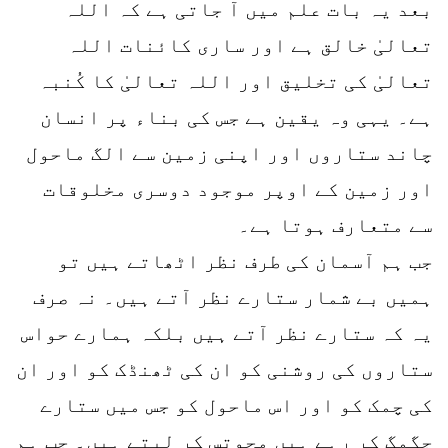
بعد یہ بات علم میں آ جاتی ہے کہ اللہ
تعالیٰ خالق ہے اور ساری کائنات اللہ
تعالیٰ کی تخلیق اور اللہ تعالیٰ کا کُنبہ
ہے۔ یہی وہ یقین ہے جس کی بناء پر انسان
چاند ستاروں اور اپنی زمین سے الگ ماحول
اور زمین کے اوپر موجود دوسری مخلوقات
سے متعارف ہوتا ہے۔
جب ہم آسمان کی طرف نظر اٹھاتے ہیں تو
ہمیں بے شمار ستارے نظر آتے ہیں۔ نہ صرف
یہ کہ ستارے نظر آتے ہیں بلکہ ہمارے حواس
ستاروں کی روشنی کو ان کی ٹھنڈک کو اور ان
کی چمک کو اور اس ماحول کو جس میں ستارے
جگمگ کر رہے ہیں محوتس کر لیتے ہیں۔ جب ہم