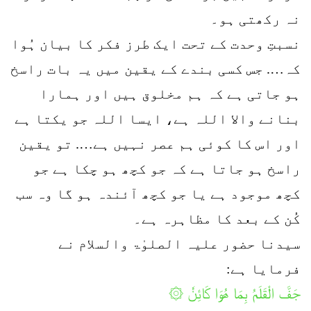
نہ رکھتی ہو۔
نسبتِ وحدت کے تحت ایک طرز فکر کا بیان ہُوا
کہ…. جس کسی بندے کے یقین میں یہ بات راسخ
ہو جاتی ہے کہ ہم مخلوق ہیں اور ہمارا
بنانے والا اللہ ہے، ایسا اللہ جو یکتا ہے
اور اس کا کوئی ہم عصر نہیں ہے…. تو یقین
راسخ ہو جاتا ہے کہ جو کچھ ہو چکا ہے جو
کچھ موجود ہے یا جو کچھ آئندہ ہو گا وہ سب
کُن کے بعد کا مظاہرہ ہے۔
سیدنا حضور علیہ الصلوٰۃ والسلام نے
فرمایا ہے:
جَفَّ الْقَلَمُ بِمَا ھُوَا کَائِنٗ ۞