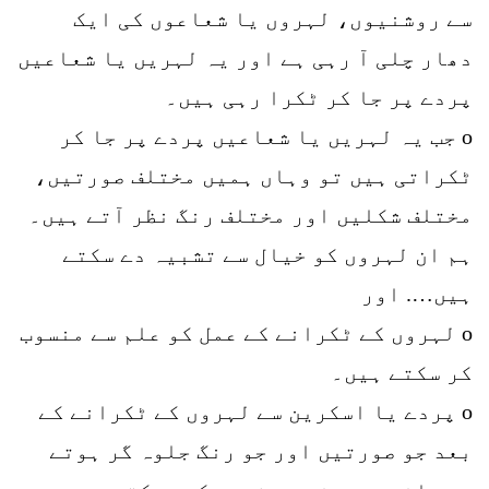
سے روشنیوں، لہروں یا شعاعوں کی ایک
دھار چلی آ رہی ہے اور یہ لہریں یا شعاعیں
پردے پر جا کر ٹکرا رہی ہیں۔
o جب یہ لہریں یا شعاعیں پردے پر جا کر
ٹکراتی ہیں تو وہاں ہمیں مختلف صورتیں،
مختلف شکلیں اور مختلف رنگ نظر آتے ہیں۔
ہم ان لہروں کو خیال سے تشبیہ دے سکتے
ہیں…. اور
o لہروں کے ٹکرانے کے عمل کو علم سے منسوب
کر سکتے ہیں۔
o پردے یا اسکرین سے لہروں کے ٹکرانے کے
بعد جو صورتیں اور جو رنگ جلوہ گر ہوتے