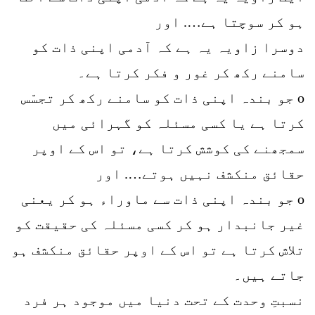
ہو کر سوچتا ہے…. اور
دوسرا زاویہ یہ ہے کہ آدمی اپنی ذات کو
سامنے رکھ کر غور و فکر کرتا ہے۔
o جو بندہ اپنی ذات کو سامنے رکھ کر تجسّس
کرتا ہے یا کسی مسئلہ کو گہرائی میں
سمجھنے کی کوشش کرتا ہے، تو اس کے اوپر
حقائق منکشف نہیں ہوتے…. اور
o جو بندہ اپنی ذات سے ماوراء ہو کر یعنی
غیر جانبدار ہو کر کسی مسئلہ کی حقیقت کو
تلاش کرتا ہے تو اس کے اوپر حقائق منکشف ہو
جاتے ہیں۔
نسبتِ وحدت کے تحت دنیا میں موجود ہر فرد