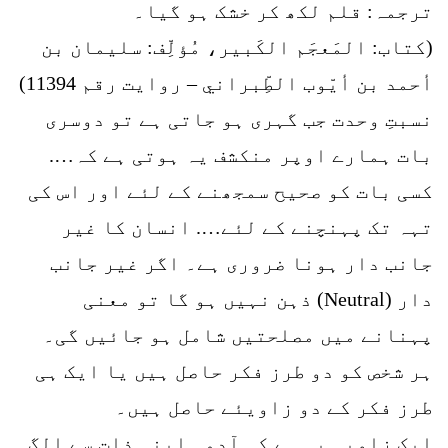
ترجمہ: قلم لکھ کر خشک ہو گیا۔
(کتاب: المَعجَم الكَبير، مُؤلِّف: سليمان بن
أحمد بن أيّوب الطِّبراني – روایت رقم 11394)
نسبتِ وحدت جب گہری ہو جاتی ہے تو دوسری
بات ہمارے اوپر منکشف یہ ہوتی ہے کہ….
کسی بات کو صحیح سمجھنے کے لئے اور اس کی
تہہ تک پہنچنے کے لئے…. انسان کا غیر
جانب دار ہونا ضروری ہے۔ اگر غیر جانب
دار (Neutral) ذہن نہیں ہو گا تو معنی
پہنانے میں مصلحتیں شامل ہو جائیں گی۔
ہر شخص کو دو طرز فکر حاصل ہیں یا ایک ہی
طرز فکر کے دو زاویئے حاصل ہیں۔
ایک زاویہ یہ ہے کہ آدمی اپنی ذات سے الگ