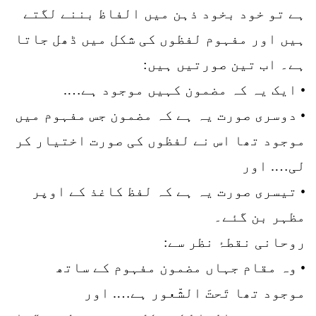
ہے تو خود بخود ذہن میں الفاظ بننے لگتے
ہیں اور مفہوم لفظوں کی شکل میں ڈھل جاتا
ہے۔ اب تین صورتیں ہیں:
• ایک یہ کہ مضمون کہیں موجود ہے….
• دوسری صورت یہ ہے کہ مضمون جس مفہوم میں
موجود تھا اس نے لفظوں کی صورت اختیار کر
لی…. اور
• تیسری صورت یہ ہے کہ لفظ کاغذ کے اوپر
مظہر بن گئے۔
روحانی نقطۂ نظر سے:
• وہ مقام جہاں مضمون مفہوم کے ساتھ
موجود تھا تَحتَ الشّعور ہے…. اور