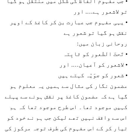
• جب مفہوم الفاظ کی شکل میں منتقل ہو گیا
تو لاشعور ہے…. اور
• یہی مفہوم جب عبارت بن کر کاغذ کے اوپر
نقش ہو گیا تو شعور ہے
روحانی زبان میں:
• تَحتَ الشّعور کو ثابِتہ
• لاشعور کو اَعیان…. اور
• شعور کو جوَیّہ کہتے ہیں
مضمون نگار کی مثال سے ہمیں یہ معلوم ہو
گیا ہے کہ مضمون کاغذ پر نقش ہونے سے پہلے
کہیں موجود تھا۔ اس طرح موجود تھا کہ ہم
اس سے واقف نہیں تھے لیکن جب ہم نے خود کو
تیار کر کے اس مفہوم کی طرف توجہ مرکوز کی