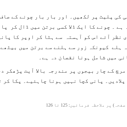
 کی پلیٹ پر لکھیں۔ اور بار بار چونے کے صاف و
ہے ۔ چونے کا ایک ڈلا کسی برتن میں ڈال کر پا
ی نظر آئے اس کو آہستہ سے ہٹا کر اوپر کا پان
 ہلے کیونکہ زور سے ہلنے سے برتن میں بیٹھے ہ
انی میں شامل ہونا نقصان دہ ہے۔
ل مرچ کے چار بیجوں پر مندرجہ بالا آیت پڑھکر 
پلادیں۔ پانی کچا نہیں ہونا چاہئیے۔ پکا کر ٹ
صفحہ) پر ملاحظہ فرمائیں:
125
تا
126