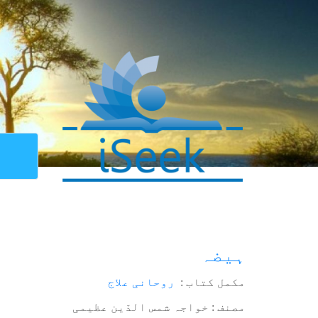
ہیضہ
مکمل کتاب :
روحانی علاج
مصنف : خواجہ شمس الدّین عظیمی