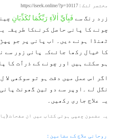
مختصر لنک :
https://iseek.online/?p=10117
فَبِاَيِّ اٰلآءِ رَبِّكُمَا تُكَذِّبَانِ
زرد رنگ سے
چینی
چونے کا پانی حاصل کرنےکا طریقہ یہ 
ٹھنڈا ہونے دیں۔ اب پانی پر جو پپڑ
کا خیال رکھا جائےکہ پانی زور سے نہ
ہو سکتے ہیں اور چونے کے ذراّت کا پ
اگر اس عمل میں دقت ہو تو سوکھی لا 
نگل لے ۔اوپر سے دو تین گھونٹ پانی 
یہ علاج جاری رکھیں۔
یہ مضمون چھپی ہوئی کتاب میں ان صفحات (یا 
روحانی علاج کے مضامین :