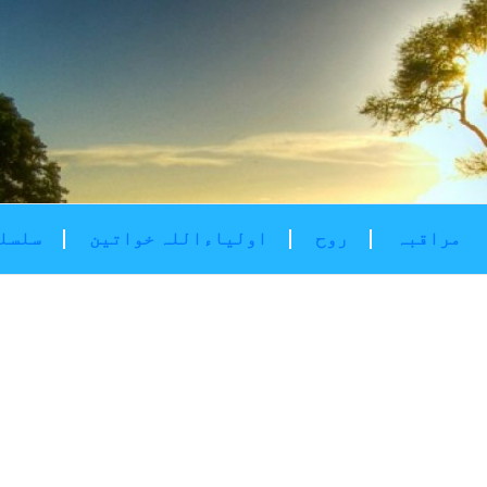
مراقبہ
روح
اولیاءاللہ خواتین
سلسلۂ