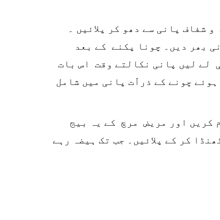
p
 شفاف پانی سے دھو کر پلائیں ۔
o
نی بھر دیں۔ چونا پکنے کے بعد
ی لے لیں پانی نکالتے وقت اس بات
وئے چونے کے ذراّت پانی میں شامل
دم کریں اور مریض مرچ کے یہ بیج
ھنڈا کر کے پلائیں۔ جب تک ہیضہ رہے