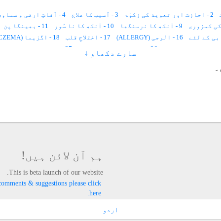
2 - اجازت اور تعویذ کی زکوٰۃ
3 - آسیب کا علاج
4 - آفاتِ ارضی و سماوی سے محفوظ رہنےکا طریقہ
9 - آنکھ کا نرسنگھا
10 - آنکھ کا نا سُور
11 - بھینگا پن
16 - الرجی (ALLERGY)
17 - اختلاجِ قلب
18 - اگزیما (ECZEMA)
26 - اعضاء کا منجمد ہونا
27 - اولاد کا نا فرمان ہونا
سارے دکھاو ↓
33 - اُمُّ الصّبیان (سوکھا)
34 - پسلی چلنا اور نمونیہ
35 - کان کا
۔
40 - پیٹ میں کیڑے
41 - دانت نکلنا
42 - نظر لگنا
43 - کان سے پیپ آنا
49 - پڑھنے میں دل نہ لگنا
50 - بدن پر کالے داغ
51 - بُری عادت سے نجات
54 - بدَن میں درد
55 - بیماری
58 - بڑھاپے میں کم سنائی دینا
59 - بہر اپن دُور کرنے کے لئے
63 - برکت کے لئے
64 - بدبختی کی وجہ سے پریشانی
65 - بواسیر
70 - پتہ کے امراض
71 - پیچش
72 - پسلیوں میں دَرد
76 - پتّی اُچھلنا
77 - پھنسی ، پھوڑا ، خارش، چھیپ
82 - سوزاک، آتشک
ہم آن لائن ہیں!
87 - تلّی کا علاج
88 - تشنج اور بدن میں جھٹکے لگنا
89 - ٹونسلز اور کنٹھ مالا
This is beta launch of our website.
- جریان
94 - جانوروں میں دودھ کی کمی
95 - جنسی کشش پیدا کرنے کے لئے
comments & suggestions please click
97 - جادو کا توڑ
98 - جِنّات کے لئے حاضرات
99 - جسمانی اور روحانی صلاحیتوں کی تجدید
here.
103 - چلنے پھرنے سے معذوری
104 - چہرہ خوبصورت اورپُر کشش بنانے کیلئے
108 - حفاظت دورانِ سفر
109 - حافظہ کی کمزوری دُور کرنے کےلئے
اردو
113 - دماغ کی رگ پھٹ جانا(COMMA)
114 - دماغی کمزوری
115 - داغ ، دھّبے اور زخم کے نشانات