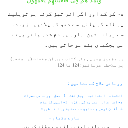
وَیَمُدُّ ھُمْ فِیْ طُغْیَانِھِمْ یَعْمَھُوْنَ
دم کر کے اور اگر اثر تیز کرنا ہو توپلیٹ
پر لکھ کر پانی سے دھو کر پلائیں۔ زیادہ
سے زیادہ تین بار۔ یہ دم شدہ پانی پیتے
ہی ہچکیاں بند ہو جاتی ہیں۔
یہ مضمون چھپی ہوئی کتاب میں ان صفحات (یا صفحہ)
پر ملاحظہ فرمائیں:
124
تا
124
روحانی علاج کے مضامین :
انتساب
ابتدائیہ
پیش لفظ
1 - عمل اور عامل حضرات
2 - اجازت اور تعویذ کی زکوٰۃ
3 - آسیب کا علاج
4 - آفاتِ ارضی و سماوی سے محفوظ رہنےکا طریقہ
5 - آنکھوں کے امراض
6 - موتیا اور پڑبال
سارے دکھاو ↓
7 - رتوندہ یا شب کوری
8 - نگاہ کی کمزوری
9 - آنکھ کا نرسنگھا
براہِ مہربانی اپنی رائے سے مطلع کریں۔