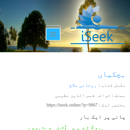
Toggle
navigation
ہچکیاں
مکمل کتاب :
روحانی علاج
مصنف : خواجہ شمس الدّین عظیمی
مختصر لنک :
https://iseek.online/?p=9867
پانی پر ایک بار