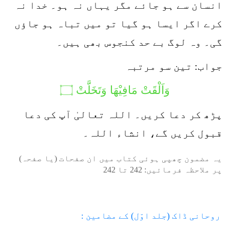
انسان سے ہو جائے مگر یہاں نہ ہو۔ خدا نہ
کرے اگر ایسا ہو گیا تو میں تباہ ہو جاؤں
گی۔ وہ لوگ بے حد کنجوس بھی ہیں۔
جواب: تین سو مرتبہ
وَاَلْقَتْ مَافِیْھَا وَتَخَلَّتْ ۝
پڑھ کر دعا کریں۔ اللہ تعالیٰ آپ کی دعا
قبول کریں گے، انشاء اللہ۔
یہ مضمون چھپی ہوئی کتاب میں ان صفحات (یا صفحہ)
پر ملاحظہ فرمائیں:
242
تا
242
روحانی ڈاک (جلد اوّل) کے مضامین :