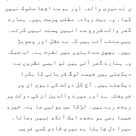
ں نے میری والدہ اور ہم سے اچھا سلوک نہیں
کیا۔ وہ بہت زیادہ مطلب پرست ہیں۔ ہمارے
گھر والے شروع سے انہیں پسند نہیں کرتے۔
یہی سنتے آئے ہیں کہ بے عقل اور پھوہڑ
ہیں۔ بچپن سے ذہنوں میں نفرت ہے۔ اب جبکہ
وہ ہمارے گھر آتی ہیں تو ایسی نظروں سے
دیکھتی ہیں جیسے لوگ قربانی کا بکرا
دیکھتے ہیں۔ آج کل دولت کی دیوی ان پر
فریفتہ ہے اور میرے والدین ان کی دولت پر
ریجھ رہے ہیں۔ لڑکا بس یونہی سا ہے۔ خیر،
جیسا بھی ہو مجھے ایک آنکھ نہیں بھاتا۔
میرا دل چاہتا ہے میری شادی کسی غریب