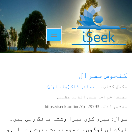
Toggle
navigation
کنجوس سسرال
مکمل کتاب :
روحانی ڈاک (جلد اوّل)
مصنف : خواجہ شمس الدّین عظیمی
مختصر لنک :
https://iseek.online/?p=29793
سوال: میری کزن میرا رشتہ مانگ رہی ہیں۔
لیکن ان لوگوں سے مجھے سخت نفرت ہے۔ انہو