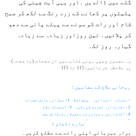
گلے میں ڈالدیں ۔اور یہی آیت چینی کی
پلیٹوں پر کھانے کے زرد رنگ سے لکھ کر صبح
شام اور رات کو سونے سے پہلے پانی سے دھو
کر پلائیں۔ تین روزاور زیادہ سے زیادہ
گیارہ روز تک۔
یہ مضمون چھپی ہوئی کتاب میں ان صفحات (یا صفحہ)
پر ملاحظہ فرمائیں:
115
تا
115
روحانی علاج کے مضامین :
انتساب
ابتدائیہ
پیش لفظ
1 - عمل اور عامل حضرات
2 - اجازت اور تعویذ کی زکوٰۃ
3 - آسیب کا علاج
4 - آفاتِ ارضی و سماوی سے محفوظ رہنےکا طریقہ
5 - آنکھوں کے امراض
6 - موتیا اور پڑبال
سارے دکھاو ↓
7 - رتوندہ یا شب کوری
8 - نگاہ کی کمزوری
9 - آنکھ کا نرسنگھا
براہِ مہربانی اپنی رائے سے مطلع کریں۔
10 - آنکھ کا نا سُور
11 - بھینگا پن