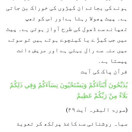
ہونے کی بجائے ان کیڑوں کی خوراک بن جاتی
ہے۔ پیٹ پھولا رہتا ہےاور اس کو تھپ
تھپانے سے ڈھول کی طرح آواز ہوتی ہے۔ پیٹ
میں جب کیڑَ ے یا کینچوے ہوتے ہیں تو سوتے
میں منہ سے رال بہتی ہے اور مریض دانت
پیستا ہے۔
قرآن پاک کی آیت
يُذَبِّحُونَ أَبْنَآءَكُمْ وَيَسْتَحْيُونَ نِسَآءَكُمْ وَفِي ذَلِكُمْ
بَلَاءٌ مِنْ رَبِّكُمْ عَظِيمٌ
(سورۃ البقرہ آیت ۴۹)
سیاہ روشنائی سے کاغذ پرلکھ کر تعویذ