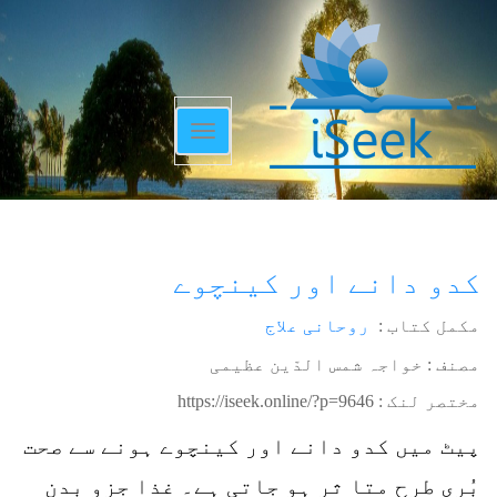
Toggle
navigation
کدو دانے اور کینچوے
مکمل کتاب :
روحانی علاج
مصنف : خواجہ شمس الدّین عظیمی
مختصر لنک :
https://iseek.online/?p=9646
پیٹ میں کدو دانے اور کینچوے ہونے سے صحت
بُری طرح متا ثر ہو جاتی ہے۔ غذا جزو بدن