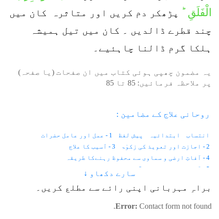
الْفَلَقِ ؕ
پڑھکر دم کریں اور متاثرہ کان میں
چند قطرے ڈالدیں ۔ کان میں تیل ہمیشہ
ہلکا گرم ڈالنا چاہئیے۔
یہ مضمون چھپی ہوئی کتاب میں ان صفحات (یا صفحہ)
پر ملاحظہ فرمائیں:
85
تا
85
روحانی علاج کے مضامین :
انتساب
ابتدائیہ
پیش لفظ
1 - عمل اور عامل حضرات
2 - اجازت اور تعویذ کی زکوٰۃ
3 - آسیب کا علاج
4 - آفاتِ ارضی و سماوی سے محفوظ رہنےکا طریقہ
5 - آنکھوں کے امراض
6 - موتیا اور پڑبال
سارے دکھاو ↓
7 - رتوندہ یا شب کوری
8 - نگاہ کی کمزوری
9 - آنکھ کا نرسنگھا
براہِ مہربانی اپنی رائے سے مطلع کریں۔
10 - آنکھ کا نا سُور
11 - بھینگا پن
12 - آنکھوں کے سامنے خون تیرتا ہو ا نظر آنا
13 - امدادِ غیبی
Error:
Contact form not found.
14 - استخارہ
15 - امتحان میں کامیابی کے لئے