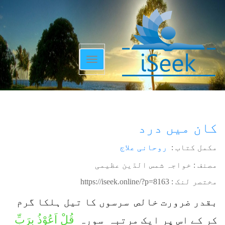
Toggle
navigation
کان میں درد
مکمل کتاب :
روحانی علاج
مصنف : خواجہ شمس الدّین عظیمی
مختصر لنک :
https://iseek.online/?p=8163
بقدر ضرورت خالص سرسوں کا تیل ہلکا گرم
قُلْ اَعُوْذُ بِرَبِّ
کر کے اس پر ایک مرتبہ سورہ