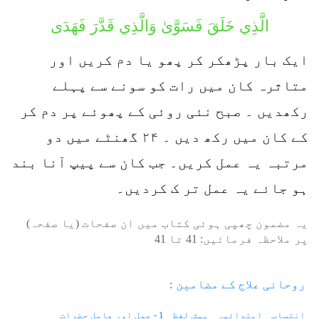
الَّذِي خَلَقَ فَسَوَّىٰ وَالَّذِي قَدَّرَ فَهَدَى
ایک بار پڑھکر کر پھو یا دم کریں اور
متاثرہ کان میں رات کو سونے سے پہلے
رکھدیں ۔ صبح نئی روئی کے پھوئے پر دم کر
کے کان میں رکھ دیں ۔ ۲۴ گھنٹے میں دو
مرتبہ یہ عمل کریں۔ جب کان سے پیپ آنا بند
ہو جائے یہ عمل تر ک کردیں۔
یہ مضمون چھپی ہوئی کتاب میں ان صفحات (یا صفحہ)
پر ملاحظہ فرمائیں:
41
تا
41
روحانی علاج کے مضامین :
انتساب
ابتدائیہ
پیش لفظ
1 - عمل اور عامل حضرات