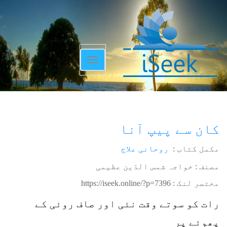
Toggle
navigation
کان سے پیپ آنا
مکمل کتاب :
روحانی علاج
مصنف : خواجہ شمس الدّین عظیمی
مختصر لنک :
https://iseek.online/?p=7396
رات کو سوتے وقت نئی اور صاف روئی کے
پھوئے پر