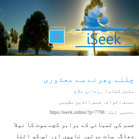
Toggle
navigation
چلنے پھرنے سے معذوری
مکمل کتاب :
روحانی علاج
مصنف : خواجہ شمس الدّین عظیمی
مختصر لنک :
https://iseek.online/?p=7798
جسم کی لمبائی کے برابر کچے سوت کا نیلا
دھاگہ سات مرتبہ ناپیں اور اس کو اتنا