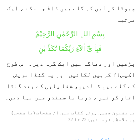
چھوٹا کر لیں کہ گلے میں ڈالا جا سکے ، ایک
مرتبہ
بِسْمِ اللہِ الرَّحْمٰنِ الرَّحِیْمْ
فَبِاَ یِّ اٰﻵءِ رَبِّکُمَا تُکَذِّ بٰنِ
پڑھیں اور دھاگہ میں ایک گرہ دیں۔ اس طرح
اکیس۲۱ گرہیں لگائیں اور یہ گنڈا مریض
کے گلے میں ڈالدیں، شفا یابی کے بعد گنڈا
اتار کر نہر ، دریا یا سمندر میں بہا دیں۔
یہ مضمون چھپی ہوئی کتاب میں ان صفحات (یا صفحہ)
پر ملاحظہ فرمائیں:
72
تا
72
روحانی علاج کے مضامین :