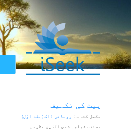
پیٹ کی تکلیف
مکمل کتاب :
روحانی ڈاک (جلد اوّل)
مصنف : خواجہ شمس الدّین عظیمی