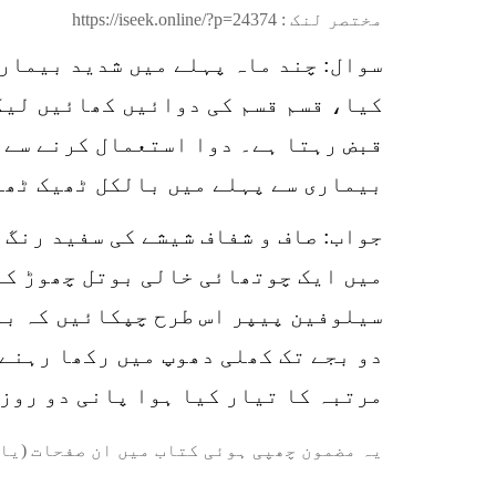
مختصر لنک :
https://iseek.online/?p=24374
سوال: چند ماہ پہلے میں شدید بیمار 
کیا، قسم قسم کی دوائیں کھائیں لیکن
قبض رہتا ہے۔ دوا استعمال کرنے سے ب
بیماری سے پہلے میں بالکل ٹھیک ٹھا
جواب: صاف و شفاف شیشے کی سفید رنگ 
میں ایک چوتھائی خالی بوتل چھوڑ کر 
سیلوفین پیپر اس طرح چپکائیں کہ بو
دو بجے تک کھلی دھوپ میں رکھا رہنے 
مرتبہ کا تیار کیا ہوا پانی دو روز 
یہ مضمون چھپی ہوئی کتاب میں ان صفحات (یا 