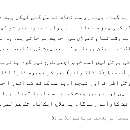
ہو گیا۔ بیماری سے نجات تو مل گئی لیکن پیٹ کے
 کسی چیز سے فائدہ نہ ہوا۔ اب درد میں تو کچھ
ے وقت تمام تھوڑی سی اجابت ہو جاتی ہے۔ وہ بھ
ک تھا لیکن بیماری کے بعد پیٹ کی تکلیف نے می
کی بوتل لیں اسے خوب اچھی طرح تیز گرم پانی سے
آب مقطر(ڈسٹلڈ واٹر) بھر کر مضبوط کارک لگا 
تل اطراف اور نیچے اوپر سے کاغذ کے اندر آ جا
دیں اور دونوں وقت کھانے سے آدھا گھنٹہ پہلے 
تک کارآمد رہے گا۔ یہ علاج ایک ماہ تک کر لیں۔
صفحہ) پر ملاحظہ فرمائیں:
81
تا
81