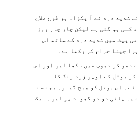
r
p
 شدید درد نے آ پکڑا۔ ہر طرح علاج
o
 کمی ہو گئی ہے لیکن چار چار روز
ی پیٹ میں شدید درد کے ساتھ اس
را جینا حرام کر رکھا ہے۔
 دھو کر دھوپ میں سکھا لیں اور اس
کر بوتل کے اوپر زرد رنگ کا
ئے۔ اس بوتل کو صبح گیارہ بجے سے
یہ پانی دو دو گھونٹ پی لیں۔ ایک