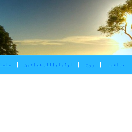
مراقبہ
روح
اولیاءاللہ خواتین
سلسلۂ