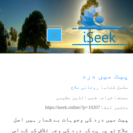
Toggle
navigation
پیٹ میں درد
مکمل کتاب :
روحانی علاج
مصنف : خواجہ شمس الدّین عظیمی
مختصر لنک :
https://iseek.online/?p=10207
پیٹ میں درد کی وجوہات بے شمار ہیں اصل
علاج تو یہ ہے کہ درد کی وجہ تلاش کر کے اس