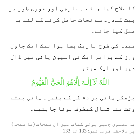
کا علاج کیا جائے ۔ عارضی اور فوری طور پر
پیٹ کےدرد سے نجات حاصل کرنے کے لئے یہ
عمل کیا جائے۔
میدہ کی طرح باریک پسا ہوا نمک ایک چاول
وزن کے برابر ایک ٹی اسپون پانی میں ڈال
دیں اور ایک مرتبہ
اللّهُ لَآ اِلٰـهَ اِلَّاهُوَ الْحَيُّ الْقَيُّومُ
پڑھکر پانی پر دم کر کے پئیں۔ پانی پیتے
وقت منہ شمال کیطرف ہونا چاہئیے۔
یہ مضمون چھپی ہوئی کتاب میں ان صفحات (یا صفحہ)
پر ملاحظہ فرمائیں:
133
تا
133