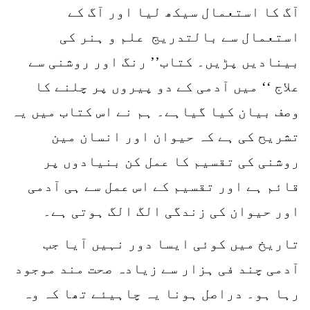
آگ کا استعمال سیکھ لیا اور آگ کے
استعمال سے بالتدریج علم و ہنر کی
بینادیں پڑیں۔ کتاب’’ رنگ اور روشنی سے
علاج ‘‘ میں آدمی کے دو پیروں پر چلنے کا
وصف بیان کیا گیاہے۔ ہم نے اس کتاب میں یہ
تشریح کی ہے کہ حیوان اور انسان مین
روشنی کی تقسیم کا عمل کن بنیادوں پر
قائم ہے اور تقسیم کے اس عمل سے ہی آدمی
اور حیوان کی زندگی الگ الگ ہوتی ہے۔
تاریخ میں کوئی ایسا دور نہیں آیا جب
آدمی چند فی ہزار سے زیادہ صحت مند موجود
رہا ہو۔ دراصل ہونا یہ چاہیئے تھا کہ وہ