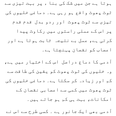
ہوتا ہے جن میں شک کی بنا ء پر بہت تیزی سے
ٹوٹ پھوٹ واقع ہو رہی ہے۔ دماغی خلیوں کی
تیزی سے ٹوٹ پھوٹ اور ردو بدل قدم قدم
پر اس کے عملی راستوں میں رکاوٹ پیدا
کرتی ہے، عمل بے نتیجہ ثابت ہوتا ہے اور
اعصاب کو نقصان پہنچتا ہے۔
آدمی کا دماغ دراصل اس کے اختیار میں ہے،
وہ خلیوں کی ٹوٹ پھوٹ کو یقین کی طاقت سے
کم اور زیادہ کر سکتا ہے۔ دماغی خلیوں کی
ٹوٹ پھوٹ میں کمی سے اعصابی نقصان کے
امکانات، بہت ہی کم ہو جاتے ہیں۔
آدمی بھی ایک جانور ہے ۔ کسی طرح سے اس نے