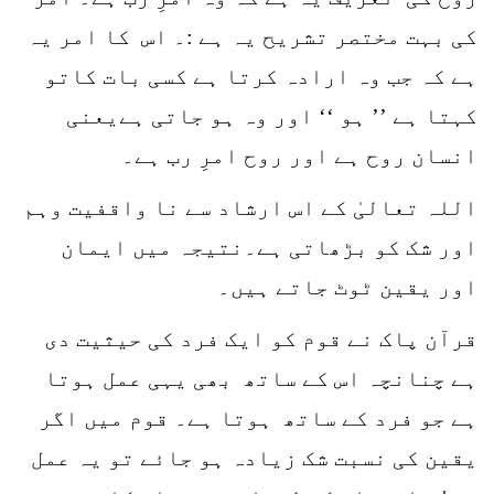
کی بہت مختصر تشریح یہ ہے :۔ اس کا امر یہ
ہے کہ جب وہ ارادہ کرتا ہے کسی بات کاتو
کہتا ہے ’’ ہو ‘‘ اور وہ ہو جاتی ہےیعنی
انسان روح ہے اور روح امرِ رب ہے۔
اللہ تعالیٰ کے اس ارشاد سے نا واقفیت وہم
اور شک کو بڑھاتی ہے۔نتیجہ میں ایمان
اور یقین ٹوٹ جاتے ہیں۔
قرآن پاک نے قوم کو ایک فرد کی حیثیت دی
ہے چنانچہ اس کے ساتھ بھی یہی عمل ہوتا
ہے جو فرد کے ساتھ ہوتا ہے۔ قوم میں اگر
یقین کی نسبت شک زیادہ ہو جائے تو یہ عمل