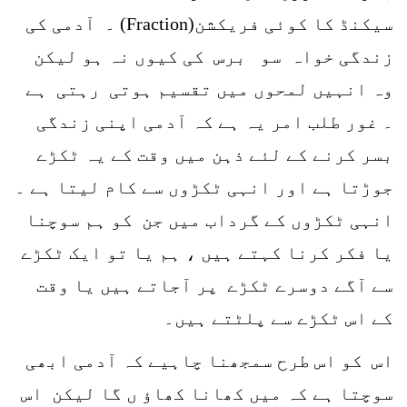
سیکنڈ کا کوئی فریکشن(Fraction) ۔ آدمی کی
زندگی خواہ سو برس کی کیوں نہ ہو لیکن
وہ انہیں لمحوں میں تقسیم ہوتی رہتی ہے
۔ غور طلب امر یہ ہے کہ آدمی اپنی زندگی
بسر کرنے کے لئے ذہن میں وقت کے یہ ٹکڑے
جوڑتا ہے اور انہی ٹکڑوں سے کام لیتا ہے ۔
انہی ٹکڑوں کے گرداب میں جن کو ہم سوچنا
یا فکر کرنا کہتے ہیں ، ہم یا تو ایک ٹکڑے
سے آگے دوسرے ٹکڑے پر آجاتے ہیں یا وقت
کے اس ٹکڑے سے پلٹتے ہیں۔
اس کو اس طرح سمجھنا چاہیے کہ آدمی ابھی
سوچتا ہے کہ میں کھانا کھاؤ ں گا لیکن اس