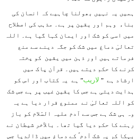
ہمیں یہ نہیں بھولنا چاہیے کہ انسان کی
بناء وہم اور یقین پر ہے۔ مذہب کی اصطلاح
میں اسی کو شک اور ایمان کہا گیا ہے۔ اللہ
تعالیٰ دماغ میں شک کو جگہ دینے سے منع
فرماتے ہیں اور ذہن میں یقین کو پختہ
کرنے کا حکم دیتے ہیں۔ قرآن پاک میں
لاریب
ارشاد ہے ”
” ہے یہ کتاب اور اس کو
ہدایت دیتی ہے جس کا یقین غیب پر ہے جس شک
کو اللہ تعالیٰ نے ممنوع قرار دیا ہے یہ
وہ ہی شک ہے جس سے آدم علیہ السّلام کو باز
رہنے کا حکم دیا گیا تھا۔ بالآخر شیطان نے
بہکا کر یہ شک آدم ؐ کے دماغ میں ڈالدیا جس