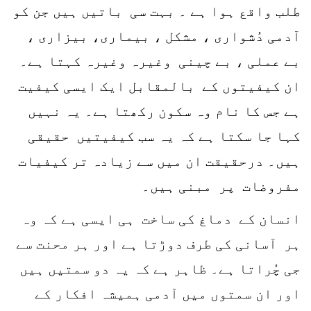
طلب واقع ہوا ہے ۔ بہت سی باتیں ہیں جن کو
آدمی دُشواری ، مشکل ، بیماری، بیزاری ،
بے عملی ، بے چینی وغیرہ وغیرہ کہتا ہے۔
ان کیفیتوں کے بالمقابل ایک ایسی کیفیت
ہے جس کا نام وہ سکون رکھتا ہے۔ یہ نہیں
کہا جا سکتا ہے کہ یہ سب کیفیتیں حقیقی
ہیں۔ درحقیقت ان میں سے زیادہ تر کیفیات
مفروضات پر مبنی ہیں۔
انسان کے دماغ کی ساخت ہی ایسی ہے کہ وہ
ہر آسانی کی طرف دوڑتا ہے اور ہر محنت سے
جی چُراتا ہے۔ ظاہر ہے کہ یہ دو سمتیں ہیں
اور ان سمتوں میں آدمی ہمیشہ افکار کے