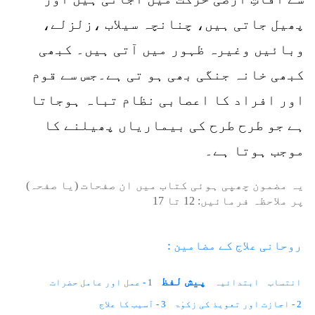
پھیل جاتی ہیں، چنانچہ سیلاب ،زلزلے،
وبائیں وغیرہ ظہور میں آتی ہیں۔ کبھی
کبھی خانہ جنگی بھی ہو تی ہے۔جس سے قوم
اور افراد کا اعصابی نظام تباہ ہوجاتا
ہے جو طرح طرح کی بیماریاں پھیلنے کا
موجب ہوتا ہے۔
یہ مضمون چھپی ہوئی کتاب میں ان صفحات (یا صفحہ)
پر ملاحظہ فرمائیں:
12
تا
17
روحانی علاج کے مضامین :
پیش لفظ
انتساب
ابتدائیہ
1 - عمل اور عامل حضرات
2 - اجازت اور تعویذ کی زکوٰۃ
3 - آسیب کا علاج