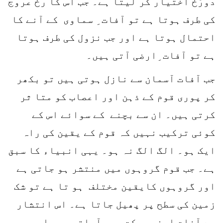
دورُخ اختیار کر لیتا ہے۔ جب اس کا رخ عروج
کی طرف ہوتا ہے تو آفات ِ سماوی کے آنے کا
احتمال ہوتا ہے اور جب نزول کی طرف ہوتا
ہے تو آفات ِارضی آتی ہیں۔
جب آفات آسمان سے نازل ہوتی ہیں تو بکھر
کر پوری قوم کے ذہن اور اعصاب کو متا ثر
کرتی ہیں۔ ان سے بچنے کے سوائے اس کے
کوئی ترکیب نہیں کہ قوم کے یقین کی راہ
ایک ہو۔ الگ الگ نہ ہو۔ یہی انبیاء کا سبق
ہے۔ جب قوم گروہوں میں منتشر ہو جاتی ہے
اور گروہوں کایقین مختلف ہو تا ہے تو شک
زمین کی سطح پر پھیل جاتا ہے۔ اس انتشار
سے آفاتِ ارضی حرکت میں آجاتی ہیں اور