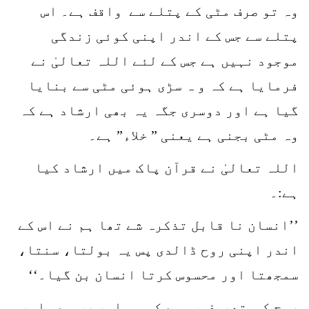
وہ تو صرف مٹی کے پتلے سے واقف ہے۔ اس
پتلے سے جس کے اندر اپنی کوئی زندگی
موجود نہیں ہے جس کے لئے اللہ تعالیٰ نے
فرمایا ہے کہ و ہ سڑی ہوئی مٹی سے بنایا
گیا ہے اور دوسری جگہ یہ بھی ارشاد ہے کہ
وہ مٹی بجنی ہے یعنی ” خلاء” ہے۔
اللہ تعالیٰ نے قرآن پاک میں ارشاد کیا
ہے:۔
’’انسان نا قابل تذکرہ شے تھا ہم نے اس کے
اندر اپنی روح ڈالدی پس یہ بولتا، سنتا،
سمجھتا اور محسوس کرتا انسان بن گیا۔‘‘
روح کی تعریف یہ ہے کہ وہ امرِ رب ہے۔ امر