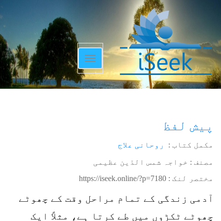
Toggle
navigation
پیش لفظ
مکمل کتاب :
روحانی علاج
مصنف : خواجہ شمس الدّین عظیمی
مختصر لنک :
https://iseek.online/?p=7180
آدمی زندگی کے تمام مراحل وقت کے چھوٹے
چھوٹے ٹکڑوں میں طے کرتا ہے، مثلاً ایک