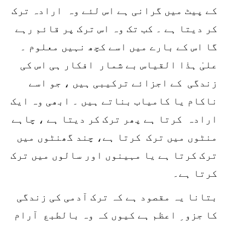
کے پیٹ میں گرانی ہے اس لئے وہ ارادہ ترک
کر دیتا ہے ۔ کب تک وہ اس ترک پر قائم رہے
گا اس کے بارے میں اسے کچھ نہیں معلوم ۔
علیٰ ہذٰا القیاس بے شمار افکار ہی اس کی
زندگی کے اجزائے ترکیبی ہیں ، جو اسے
ناکام یا کامیاب بناتے ہیں ۔ ابھی وہ ایک
ارادہ کرتا ہے پھر ترک کر دیتا ہے ، چاہے
منٹوں میں ترک کرتا ہے، چند گھنٹوں میں
ترک کرتا ہے یا مہینوں اور سالوں میں ترک
کرتا ہے۔
بتانا یہ مقصود ہے کہ ترک آدمی کی زندگی
کا جزو ِ اعظم ہے کیوں کہ وہ بالطبع آرام