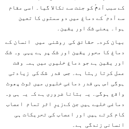
کے سبب آدمؑ کو جنت سے نکالا گیا۔ اسی مقام
سے آدم ؐ کے دماغ میں دو سمتوں کا تعین
ہوا۔ یعنی شک اور یقین۔
بیان کردہ حقائق کی روشنی میں انسان کے
دماغ کا محور یقین اور شک پر ہے یہی وہ شک
اور یقین ہے جو دماغ خلیوں میں ہمہ وقت
عمل کرتا رہتا ہے۔ جس قدر شک کی زیادتی
ہوگی اس ہی قدر دماغی خلیوں میں ٹوٹ پھوٹ
واقع ہوگی۔ یہ بتانا ضروری ہے کہ یہ ہی وہ
دماغی خلیے ہیں جن کےزیرِ اثر تمام اعصاب
کام کرتے ہیں اور اعصاب کی تحریکات ہی
انسانی زندگی ہے۔