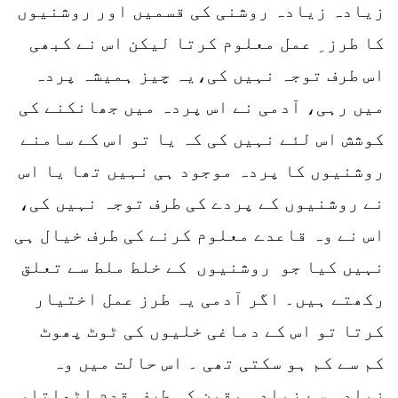
زیادہ زیادہ روشنی کی قسمیں اور روشنیوں
کا طرز ِ عمل معلوم کرتا لیکن اس نے کبھی
اس طرف توجہ نہیں کی،یہ چیز ہمیشہ پردہ
میں رہی، آدمی نے اس پردہ میں جھانکنے کی
کوشش اس لئے نہیں کی کہ یا تو اس کے سامنے
روشنیوں کا پردہ موجود ہی نہیں تھا یا اس
نے روشنیوں کے پردے کی طرف توجہ نہیں کی،
اس نے وہ قاعدے معلوم کرنے کی طرف خیال ہی
نہیں کیا جو روشنیوں کے خلط ملط سے تعلق
رکھتے ہیں۔ اگر آدمی یہ طرز عمل اختیار
کرتا تو اس کے دماغی خلیوں کی ٹوٹ پھوٹ
کم سے کم ہو سکتی تھی ۔ اس حالت میں وہ
زیادہ سے زیادہ یقین کی طرف قدم اٹھاتا،