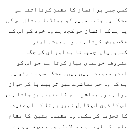
کسی چیز پر انسان کا یقین کرنااتنا ہی
مشکل یہ جتنا فریب کو جھٹلانا ۔مثال اس کی
یہ ہے کہ انسان جو کچھ ہے وہ خود کو اس کے
خلاف پیش کرتا ہے۔ وہ ہمیشہ اپنی
کمزوریاں چھپاتا ہے اور ان کی جگہ
مفروضہ خوبیاں بیان کرتا ہے جو اس کو
اندر موجود نہیں ہیں۔ مشکل سب سے بڑی یہ
ہے کہ وہ جس معاشرے میں تربیت پا کر جوان
ہوا ہے وہ معاشرہ اس کا عقیدہ بن جاتا ہے،
اس کا ذہن اس قابل نہیں رہتا کہ اس عقیدہ
کا تجزیہ کر سکے۔ وہ عقیدہ یقین کا مقام
حاصل کر لیتا ہے حالانکہ وہ محض فریب ہے۔