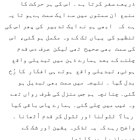
ذریعے سفر کرتا ہے ۔ اس کی ہر حرکت کا
منبع ان سمتوں میں سے ایک سمت ہےہو تا یہ
ہے کہ ابھی ہم نے ایک تدبیر کی پھر اس کی
تنظیم کی یہاں تک کے وہ مکمل ہو گئی، اس
کی سمت بھی صحیح تھی لیکن صرف دس قدم
چلنے کے بعد ہمارے ذہن میں تبدیلی واقع
ہوئی، تبدیلی واقع ہوتے ہی افکار کا رُخ
بدل گیا ۔ نتیجہ میں سمت بھی تبدیل ہو
گئی۔ چنانچہ ہم جس منزل کی طرف رواں تھے
وہ غیب میں چلی گئی۔ ہمارے پاس باقی کیا
رہا؟ ٹٹولنا اور ٹٹول کر قدم اُٹھانا ۔
واضح رہے کہ یہ تذکرہ یقین اور شک کے
درمیان راہوں کا تھا۔