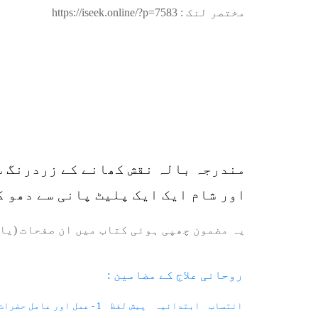
مختصر لنک :
https://iseek.online/?p=7583
مندرجہ بالہ نقش کھانے کے زردرنگ س
اور شام ایک ایک پلیٹ پانی سے دھو ک
یہ مضمون چھپی ہوئی کتاب میں ان صفحات (یا 
روحانی علاج کے مضامین :
انتساب
ابتدائیہ
پیش لفظ
1 - عمل اور عامل حضرات