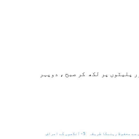
p
o
ر پلیٹوں پر لکھ کر صبح ، دوپہر
5 - آنکھوں کے امراض