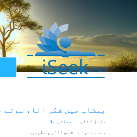
پیشاب میں شکر آنا، سوتے م
مکمل کتاب :
روحانی علاج
مصنف : خواجہ شمس الدّین عظیمی