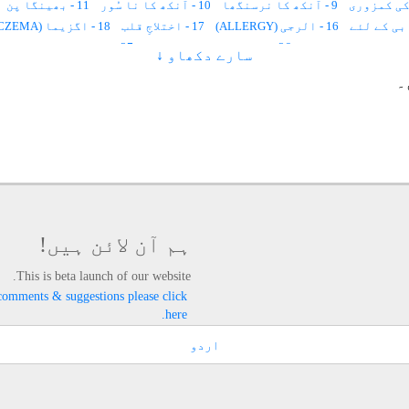
9 - آنکھ کا نرسنگھا
10 - آنکھ کا نا سُور
11 - بھینگا پن
16 - الرجی (ALLERGY)
17 - اختلاجِ قلب
18 - اگزیما (ECZEMA)
26 - اعضاء کا منجمد ہونا
27 - اولاد کا نا فرمان ہونا
سارے دکھاو ↓
33 - اُمُّ الصّبیان (سوکھا)
34 - پسلی چلنا اور نمونیہ
35 - کان کا
۔
40 - پیٹ میں کیڑے
41 - دانت نکلنا
42 - نظر لگنا
43 - کان سے پیپ آنا
49 - پڑھنے میں دل نہ لگنا
50 - بدن پر کالے داغ
51 - بُری عادت سے نجات
54 - بدَن میں درد
55 - بیماری
58 - بڑھاپے میں کم سنائی دینا
59 - بہر اپن دُور کرنے کے لئے
63 - برکت کے لئے
64 - بدبختی کی وجہ سے پریشانی
65 - بواسیر
70 - پتہ کے امراض
71 - پیچش
72 - پسلیوں میں دَرد
76 - پتّی اُچھلنا
77 - پھنسی ، پھوڑا ، خارش، چھیپ
ہم آن لائن ہیں!
85 - تسخیر
86 - تشخیص امراض
87 - تلّی کا علاج
88 - تشنج اور بدن میں جھٹکے لگنا
This is beta launch of our website.
93 - جریان
94 - جانوروں میں دودھ کی کمی
95 - جنسی کشش پیدا کرنے کے لئے
comments & suggestions please click
here.
97 - جادو کا توڑ
98 - جِنّات کے لئے حاضرات
99 - جسمانی اور روحانی صلاحیتوں کی تجدید
103 - چلنے پھرنے سے معذوری
104 - چہرہ خوبصورت اورپُر کشش بنانے کیلئے
اردو
108 - حفاظت دورانِ سفر
109 - حافظہ کی کمزوری دُور کرنے کےلئے
113 - دماغ کی رگ پھٹ جانا(COMMA)
114 - دماغی کمزوری
115 - داغ ، دھّبے اور زخم کے نشانات
118 - دمہ
119 - داد
120 - دانتوں کے جملہ امراض
121 - د