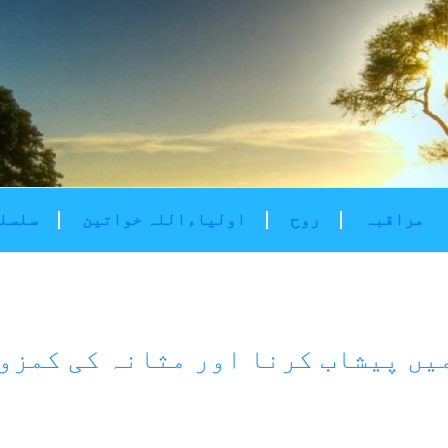
مراقبہ
روح
اولیاءاللہ خواتین
سلسلۂ
یں پیشاب کرنا اور مثانہ کی کمزو