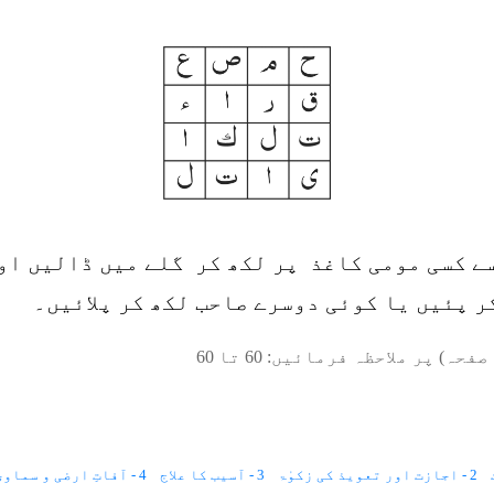
ے کسی مومی کاغذ پر لکھ کر گلے میں ڈالیں او
ر پئیں یا کوئی دوسرے صاحب لکھ کر پلائیں۔
صفحہ) پر ملاحظہ فرمائیں:
60
تا
60
2 - اجازت اور تعویذ کی زکوٰۃ
3 - آسیب کا علاج
4 - آفاتِ ارضی و سماوی سے محفوظ رہنےکا طریقہ